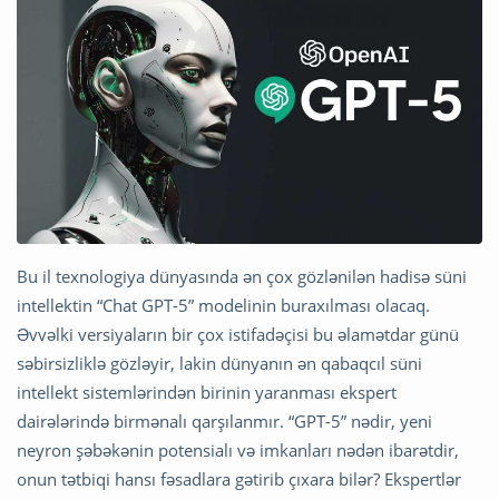
Bu il texnologiya dünyasında ən çox gözlənilən hadisə süni
intellektin “Chat GPT-5” modelinin buraxılması olacaq.
Əvvəlki versiyaların bir çox istifadəçisi bu əlamətdar günü
səbirsizliklə gözləyir, lakin dünyanın ən qabaqcıl süni
intellekt sistemlərindən birinin yaranması ekspert
dairələrində birmənalı qarşılanmır. “GPT-5” nədir, yeni
neyron şəbəkənin potensialı və imkanları nədən ibarətdir,
onun tətbiqi hansı fəsadlara gətirib çıxara bilər? Ekspertlər