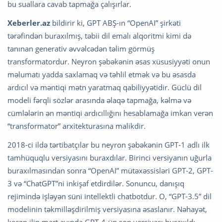
bu suallara cavab tapmağa çalışırlar.
Xeberler.az
bildirir ki, GPT ABŞ-ın “OpenAI” şirkəti
tərəfindən buraxılmış, təbii dil emalı alqoritmi kimi də
tanınan generativ əvvəlcədən təlim görmüş
transformatordur. Neyron şəbəkənin əsas xüsusiyyəti onun
məlumatı yadda saxlamaq və təhlil etmək və bu əsasda
ardıcıl və məntiqi mətn yaratmaq qabiliyyətidir. Güclü dil
modeli fərqli sözlər arasında əlaqə tapmağa, kəlmə və
cümlələrin ən məntiqi ardıcıllığını hesablamağa imkan verən
“transformator” arxitekturasına malikdir.
2018-ci ildə tərtibatçılar bu neyron şəbəkənin GPT-1 adlı ilk
tamhüquqlu versiyasını buraxdılar. Birinci versiyanın uğurla
buraxılmasından sonra “OpenAI” mütəxəssisləri GPT-2, GPT-
3 və “ChatGPT”ni inkişaf etdirdilər. Sonuncu, danışıq
rejimində işləyən süni intellektli chatbotdur. O, “GPT-3.5” dil
modelinin təkmilləşdirilmiş versiyasına əsaslanır. Nəhayət,
keçən ilin mart ayında GPT-4-ün son versiyası buraxıldı.