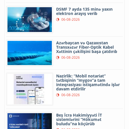
DSMF 7 ayda 135 minə yaxın
elektron arayış verib
06-08-2026
Azərbaycan və Qazaxıstan
Transxəzər Fiber-Optik Kabel
Xəttinin çəkilişini başa çatdırıb
06-08-2026
Nazirlik: “Mobil notariat”
tətbiqinin “mygov”a tam
inteqrasiyası istiqamətində işlər
davam etdirilir
06-08-2026
Beş İcra Hakimiyyəti İT
sistemlərini “Hökumət
buludu”na köçürüb