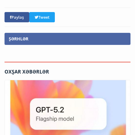
Paylaş
Tweet
ŞƏRHLƏR
OXŞAR XƏBƏRLƏR