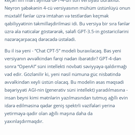
Neyron şəbəkənin 4-cü versiyasının mühüm üstünlüyü onun
müxtəlif fənlər üzrə imtahan və testlərdən keçmək
qabiliyyətinin təkmilləşdirilməsi idi. Bu versiya bir sıra fənlər
üzrə əla nəticələr göstərərək, sələfi GPT-3.5-in göstəricilərini
nəzərəçarpacaq dərəcədə üstələdi.
Bu il isə yeni - “Chat CPT-5” modeli buraxılacaq. Bəs yeni
versiyanın əvvəlkindən fərqi nədən ibarətdir? GPT-4-dən
sonra “OpenAI” süni intellekti növbəti səviyyəyə qaldırmağı
vəd edir. Gözlənilir ki, yeni nəsil nümunə güc nisbətində
əvvəlkindən xeyli üstün olacaq. Bu modelin əsas məqsədi
bəşəriyyəti AGI-nin (generativ süni intellekt) yaradılmasına -
insan beyni kimi mətnlərin yazılmasından tutmuş ağıllı evin
idarə edilməsinə qədər geniş spektrli vəzifələri yerinə
yetirməyə qadir olan ağıllı maşına daha da
yaxınlaşdırmaqdır.