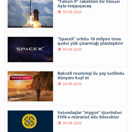
"Falcon 9" raketinin bir hissəsi
Ayla toqquşacaq
05-08-2026
“SpaceX” orbitə 10 milyon tona
qədər yük çıxarmağı planlaşdırır
05-08-2026
Bakcell rouminqi ilə yay tətilində
dünyanı kəşf et
04-08-2026
Vətəndaşlar “mygov” üzərindən
FHN-ə müraciət edə biləcəklər
04-08-2026