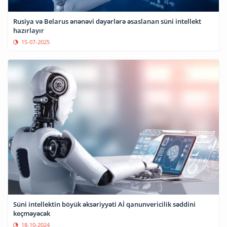
Rusiya və Belarus ənənəvi dəyərlərə əsaslanan süni intellekt
hazırlayır
15-07-2025
Süni intellektin böyük əksəriyyəti Aİ qanunvericilik səddini
keçməyəcək
18-10-2024