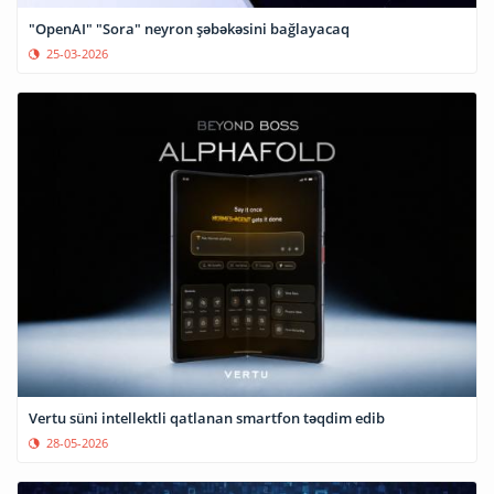
"OpenAI" "Sora" neyron şəbəkəsini bağlayacaq
25-03-2026
Vertu süni intellektli qatlanan smartfon təqdim edib
28-05-2026