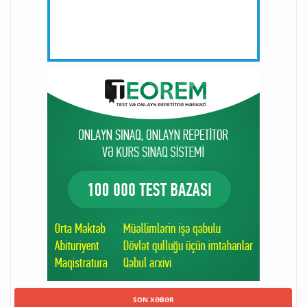
SON XƏBƏR