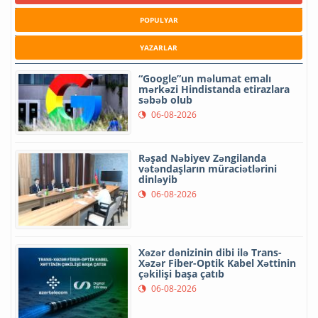
POPULYAR
YAZARLAR
“Google”un məlumat emalı
mərkəzi Hindistanda etirazlara
səbəb olub
06-08-2026
Rəşad Nəbiyev Zəngilanda
vətəndaşların müraciətlərini
dinləyib
06-08-2026
Xəzər dənizinin dibi ilə Trans-
Xəzər Fiber-Optik Kabel Xəttinin
çəkilişi başa çatıb
06-08-2026