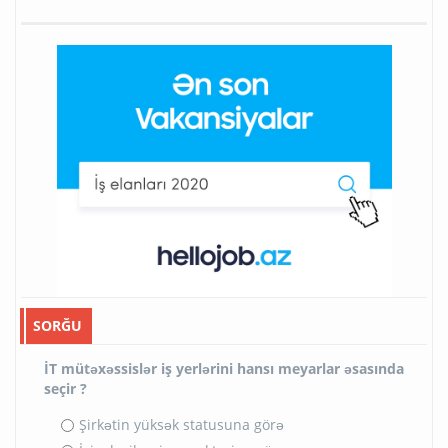
SORĞU
İT mütəxəssislər iş yerlərini hansı meyarlar əsasında
seçir ?
Şirkətin yüksək statusuna görə