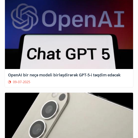
OpenAI bir neçə modeli birləşdirərək GPT-5-i təqdim edəcək
09-07-2025