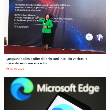
Şərqşünas alim qədim dillərin süni intellekt vasitəsilə
öyrənilməsini məruzə edib
02-05-2025