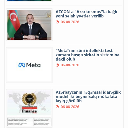
AZCON-a "Azərkosmos"la bağlı
yeni səlahiyyətlər verilib
06-08-2026
“Meta”nın süni intellekti test
zamanı başqa şirkətin sisteminə
daxil olub
06-08-2026
Azərbaycanın rəqəmsal idarəçilik
model iki beynəlxalq mükafata
layiq görülüb
06-08-2026