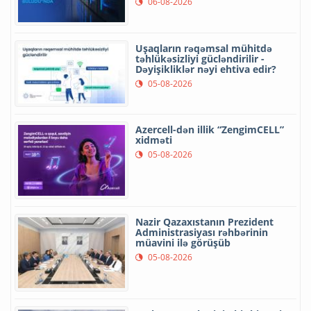
06-08-2026
Uşaqların rəqəmsal mühitdə
təhlükəsizliyi gücləndirilir -
Dəyişikliklər nəyi ehtiva edir?
05-08-2026
Azercell-dən illik “ZengimCELL”
xidməti
05-08-2026
Nazir Qazaxıstanın Prezident
Administrasiyası rəhbərinin
müavini ilə görüşüb
05-08-2026