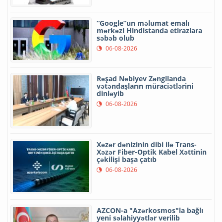
“Google”un məlumat emalı
mərkəzi Hindistanda etirazlara
səbəb olub
06-08-2026
Rəşad Nəbiyev Zəngilanda
vətəndaşların müraciətlərini
dinləyib
06-08-2026
Xəzər dənizinin dibi ilə Trans-
Xəzər Fiber-Optik Kabel Xəttinin
çəkilişi başa çatıb
06-08-2026
AZCON-a "Azərkosmos"la bağlı
yeni səlahiyyətlər verilib