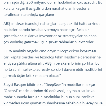
planlaşdırdığı 250 milyard dollar hədəfindən çox uzaqdır. Bu
xərclər keçən il az gəlirlərdən narahat olan investorlar
tərəfindən narazılıqla qarşılanır.
ABŞ-ın əksər texnoloji nəhəngləri qarşıdakı iki həftə ərzində
nəticələr barədə hesabat verməyə hazırlaşır. Belə bir
şəraitdə analitiklər və investorlar öz strategiyalarına daha
çox aydınlıq gətirmək üçün şirkət rəhbərlərini axtarırlar.
CFRA analitiki Angelo Zino deyir: “DeepSeek”in böyüməsi
cari kapital xərcləri və texnoloji təkmilləşdirmə dərəcələrinə
ehtiyacı şübhə altına alır. ABŞ hiperskalerlərinin şərhləri bu
həftə süni intellektə aqressiv xərcləri davam etdirmədiklərini
görmək üçün kritik məqam olacaq”.
Steysi Rasqon bildirib ki, “DeepSeek”in modellərini oxşar
“OpenAI” modellərindən 40 dəfə aşağı qiymətə satılır və
məhz bununla fərqlənir. Analitiklər bunun süni intellekt
xidmətləri üçün qiymət müharibəsinə səbəb ola biləcəyini və