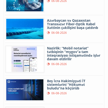
06-08-2026
Azərbaycan və Qazaxıstan
Transxəzər Fiber-Optik Kabel
Xəttinin çəkilişini başa çatdırıb
06-08-2026
Nazirlik: “Mobil notariat”
tətbiqinin “mygov”a tam
inteqrasiyası istiqamətində işlər
davam etdirilir
06-08-2026
Beş İcra Hakimiyyəti İT
sistemlərini “Hökumət
buludu”na köçürüb
06-08-2026