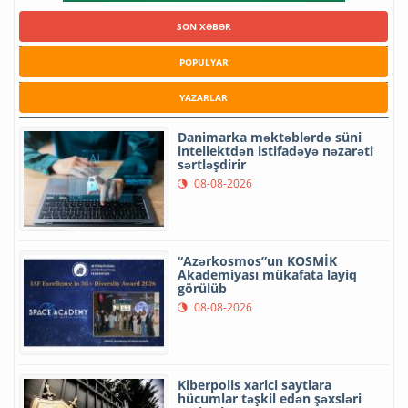
SON XƏBƏR
POPULYAR
YAZARLAR
Danimarka məktəblərdə süni
intellektdən istifadəyə nəzarəti
sərtləşdirir
08-08-2026
“Azərkosmos”un KOSMİK
Akademiyası mükafata layiq
görülüb
08-08-2026
Kiberpolis xarici saytlara
hücumlar təşkil edən şəxsləri