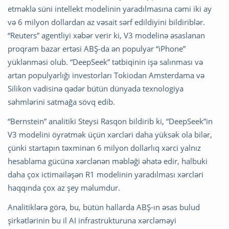
etməklə süni intellekt modelinin yaradılmasına cəmi iki ay
və 6 milyon dollardan az vəsait sərf edildiyini bildiriblər.
“Reuters” agentliyi xəbər verir ki, V3 modelinə əsaslanan
proqram bazar ertəsi ABŞ-da ən populyar “iPhone”
yüklənməsi olub. “DeepSeek” tətbiqinin işə salınması və
artan populyarlığı investorları Tokiodan Amsterdama və
Silikon vadisinə qədər bütün dünyada texnologiya
səhmlərini satmağa sövq edib.
“Bernstein” analitiki Steysi Rasqon bildirib ki, “DeepSeek”in
V3 modelini öyrətmək üçün xərcləri daha yüksək ola bilər,
çünki startapın təxminən 6 milyon dollarlıq xərci yalnız
hesablama gücünə xərclənən məbləği əhatə edir, halbuki
daha çox ictimailəşən R1 modelinin yaradılması xərcləri
haqqında çox az şey məlumdur.
Analitiklərə görə, bu, bütün hallarda ABŞ-ın əsas bulud
şirkətlərinin bu il AI infrastrukturuna xərcləməyi