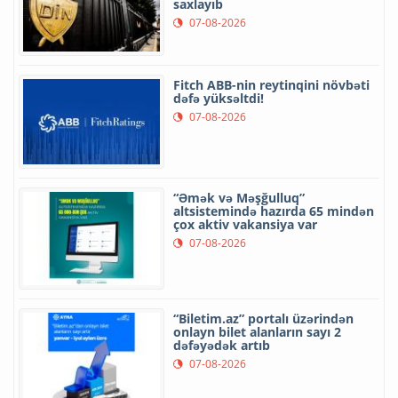
saxlayıb
07-08-2026
Fitch ABB-nin reytinqini növbəti
dəfə yüksəltdi!
07-08-2026
“Əmək və Məşğulluq”
altsistemində hazırda 65 mindən
çox aktiv vakansiya var
07-08-2026
“Biletim.az” portalı üzərindən
onlayn bilet alanların sayı 2
dəfəyədək artıb
07-08-2026