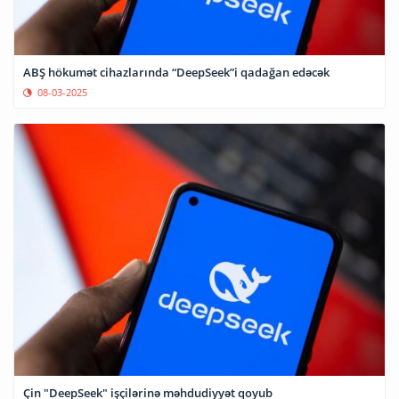
ABŞ hökumət cihazlarında “DeepSeek”i qadağan edəcək
08-03-2025
Çin "DeepSeek" işçilərinə məhdudiyyət qoyub