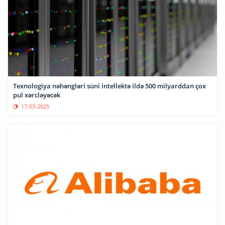
Texnologiya nəhəngləri süni intellektə ildə 500 milyarddan çox
pul xərcləyəcək
17-03-2025