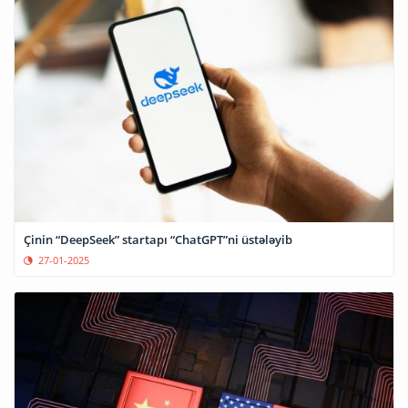
Çinin “DeepSeek” startapı “ChatGPT”ni üstələyib
27-01-2025