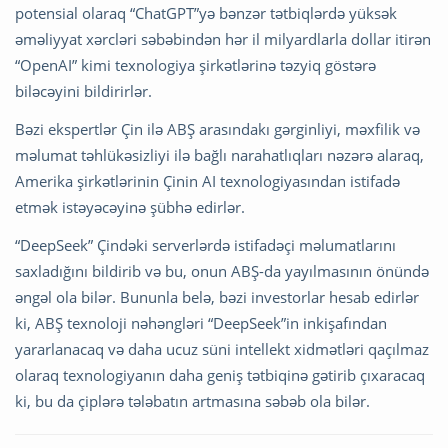
potensial olaraq “ChatGPT”yə bənzər tətbiqlərdə yüksək
əməliyyat xərcləri səbəbindən hər il milyardlarla dollar itirən
“OpenAI” kimi texnologiya şirkətlərinə təzyiq göstərə
biləcəyini bildirirlər.
Bəzi ekspertlər Çin ilə ABŞ arasındakı gərginliyi, məxfilik və
məlumat təhlükəsizliyi ilə bağlı narahatlıqları nəzərə alaraq,
Amerika şirkətlərinin Çinin AI texnologiyasından istifadə
etmək istəyəcəyinə şübhə edirlər.
“DeepSeek” Çindəki serverlərdə istifadəçi məlumatlarını
saxladığını bildirib və bu, onun ABŞ-da yayılmasının önündə
əngəl ola bilər. Bununla belə, bəzi investorlar hesab edirlər
ki, ABŞ texnoloji nəhəngləri “DeepSeek”in inkişafından
yararlanacaq və daha ucuz süni intellekt xidmətləri qaçılmaz
olaraq texnologiyanın daha geniş tətbiqinə gətirib çıxaracaq
ki, bu da çiplərə tələbatın artmasına səbəb ola bilər.