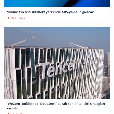
Nvidia: Çin süni intellekt yarışında ABŞ-yə qalib gələcək
06-11-2025
“WeCom” tətbiqində “DeepSeek” bazalı süni intellekti sınaqdan
keçirilir
24-06-2026