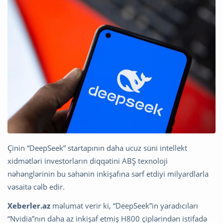
Çinin “DeepSeek” startapının daha ucuz süni intellekt
xidmətləri investorların diqqətini ABŞ texnoloji
nəhənglərinin bu sahənin inkişafına sərf etdiyi milyardlarla
vəsaitə cəlb edir.
Xeberler.az
məlumat verir ki, “DeepSeek”in yaradıcıları
“Nvidia”nın daha az inkişaf etmiş H800 çiplərindən istifadə