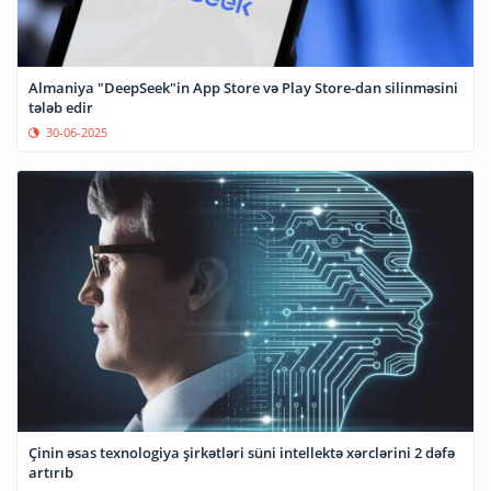
Almaniya "DeepSeek"in App Store və Play Store-dan silinməsini
tələb edir
30-06-2025
Çinin əsas texnologiya şirkətləri süni intellektə xərclərini 2 dəfə
artırıb