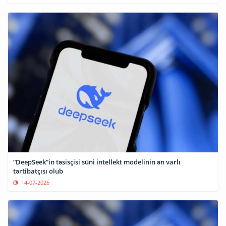
“DeepSeek”in təsisçisi süni intellekt modelinin ən varlı
tərtibatçısı olub
14-07-2026