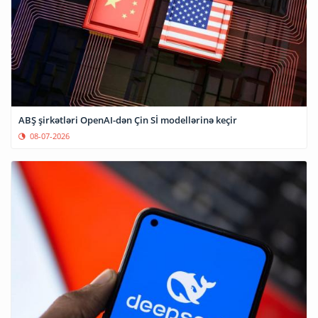
ABŞ şirkətləri OpenAI-dən Çin Sİ modellərinə keçir
08-07-2026