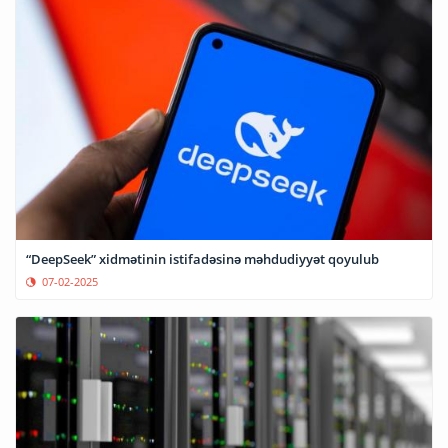
“DeepSeek” xidmətinin istifadəsinə məhdudiyyət qoyulub
07-02-2025