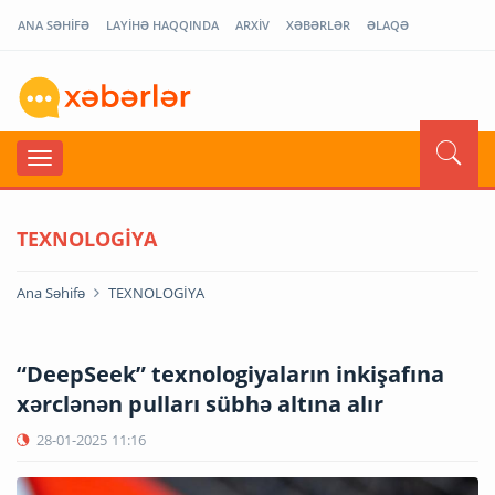
ANA SƏHİFƏ
LAYİHƏ HAQQINDA
ARXİV
XƏBƏRLƏR
ƏLAQƏ
TEXNOLOGİYA
Ana Səhifə
TEXNOLOGİYA
“DeepSeek” texnologiyaların inkişafına
xərclənən pulları sübhə altına alır
28-01-2025
11:16