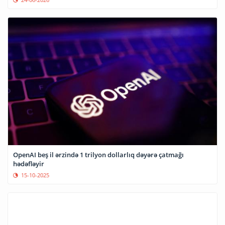
OpenAI beş il ərzində 1 trilyon dollarlıq dəyərə çatmağı
hədəfləyir
15-10-2025