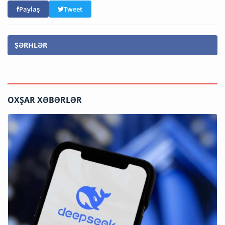
Paylaş
Tweet
ŞƏRHLƏR
OXŞAR XƏBƏRLƏR