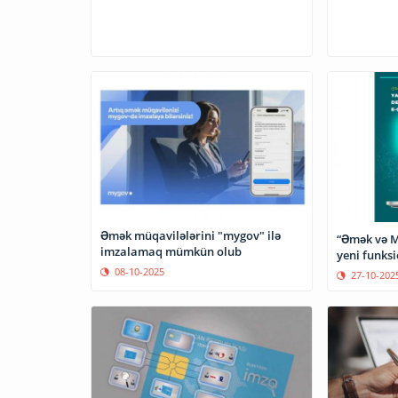
Əmək müqavilələrini "mygov" ilə
“Əmək və M
imzalamaq mümkün olub
yeni funksi
08-10-2025
27-10-202