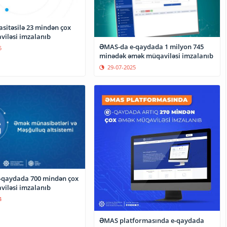
vasitəsilə 23 mindən çox
iləsi imzalanıb
ƏMAS-da e-qaydada 1 milyon 745
5
minədək əmək müqaviləsi imzalanıb
29-07-2025
-qaydada 700 mindən çox
iləsi imzalanıb
4
ƏMAS platformasında e-qaydada