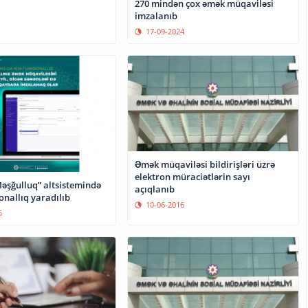
270 mindən çox əmək müqaviləsi
imzalanıb
17-09-2024
Əmək müqaviləsi bildirişləri üzrə
elektron müraciətlərin sayı
əşğulluq” altsistemində
açıqlanıb
onallıq yaradılıb
10-06-2016
5