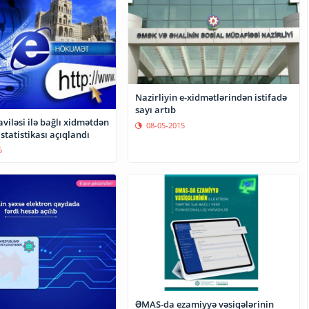
Nazirliyin e-xidmətlərindən istifadə
sayı artıb
iləsi ilə bağlı xidmətdən
08-05-2015
 statistikası açıqlandı
5
ƏMAS-da ezamiyyə vəsiqələrinin