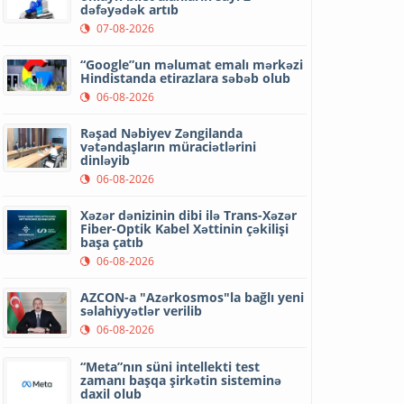
dəfəyədək artıb
07-08-2026
“Google”un məlumat emalı mərkəzi
Hindistanda etirazlara səbəb olub
06-08-2026
Rəşad Nəbiyev Zəngilanda
vətəndaşların müraciətlərini
dinləyib
06-08-2026
Xəzər dənizinin dibi ilə Trans-Xəzər
Fiber-Optik Kabel Xəttinin çəkilişi
başa çatıb
06-08-2026
AZCON-a "Azərkosmos"la bağlı yeni
səlahiyyətlər verilib
06-08-2026
“Meta”nın süni intellekti test
zamanı başqa şirkətin sisteminə
daxil olub