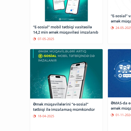
“E-sosial” 
əmək müqav
“E-sosial” mobil tətbiqi vasitəsilə
24-05-202
14,2 min əmək müqaviləsi imzalanıb
07-05-2025
ƏMAS-da e
Əmək müqavilələrini “e-sosial”
əmək müqav
tətbiqi ilə imzalamaq mümkündür
01-11-202
18-04-2025