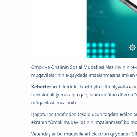
Əmək və Əhalinin Sosial Müdafiəsi Nazirliyinin “e-
müqavilələrinin e-qaydada imzalanmasına imkan v
Xeberler.az
bildirir ki, Nazirliyin İctimaiyyətlə 
funksionallığı maraqla qarşılanıb və ötən dövrdə “
müqaviləsi imzalanıb.
İşəgötürən tərəfindən təsdiq üçün təqdim edilən ə
ekranın “Əmək müqaviləsinin imzalanması” bölmə
Vətəndaşlar bu müqavilələri elektron qaydada (“S