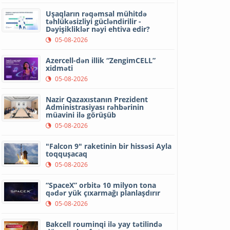
Uşaqların rəqəmsal mühitdə
təhlükəsizliyi gücləndirilir -
Dəyişikliklər nəyi ehtiva edir?
05-08-2026
Azercell-dən illik “ZengimCELL”
xidməti
05-08-2026
Nazir Qazaxıstanın Prezident
Administrasiyası rəhbərinin
müavini ilə görüşüb
05-08-2026
"Falcon 9" raketinin bir hissəsi Ayla
toqquşacaq
05-08-2026
“SpaceX” orbitə 10 milyon tona
qədər yük çıxarmağı planlaşdırır
05-08-2026
Bakcell rouminqi ilə yay tətilində