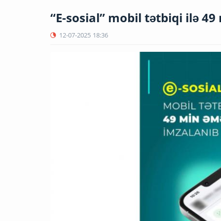
“E-sosial” mobil tətbiqi ilə 
12-07-2025
18:36