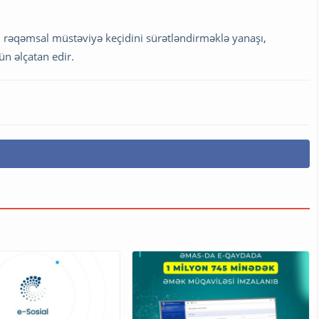
 rəqəmsal müstəviyə keçidini sürətləndirməklə yanaşı,
n əlçatan edir.