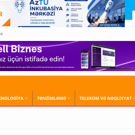
QƏ
XNOLOGİYA
TƏNZİMLƏMƏ
TELEKOM VƏ NƏQLİYYAT