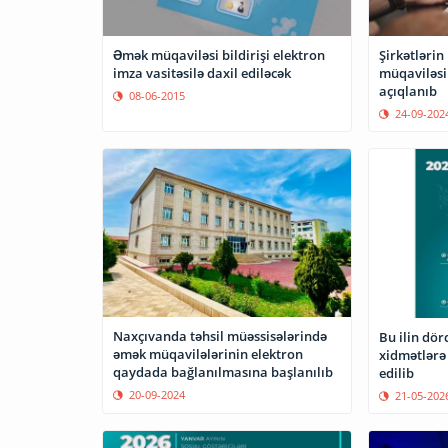
Əmək müqaviləsi bildirişi elektron
Şirkətlərin
imza vasitəsilə daxil ediləcək
müqaviləsi
açıqlanıb
08-06-2015
24-09-202
Naxçıvanda təhsil müəssisələrində
Bu ilin dör
əmək müqavilələrinin elektron
xidmətlərə
qaydada bağlanılmasına başlanılıb
edilib
20-09-2024
21-05-202