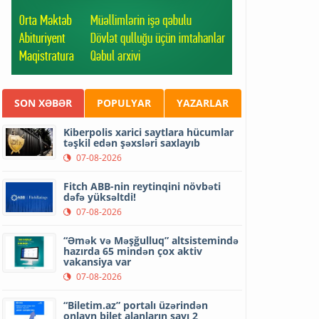
SON XƏBƏR
POPULYAR
YAZARLAR
Kiberpolis xarici saytlara hücumlar
təşkil edən şəxsləri saxlayıb
07-08-2026
Fitch ABB-nin reytinqini növbəti
dəfə yüksəltdi!
07-08-2026
“Əmək və Məşğulluq” altsistemində
hazırda 65 mindən çox aktiv
vakansiya var
07-08-2026
“Biletim.az” portalı üzərindən
onlayn bilet alanların sayı 2