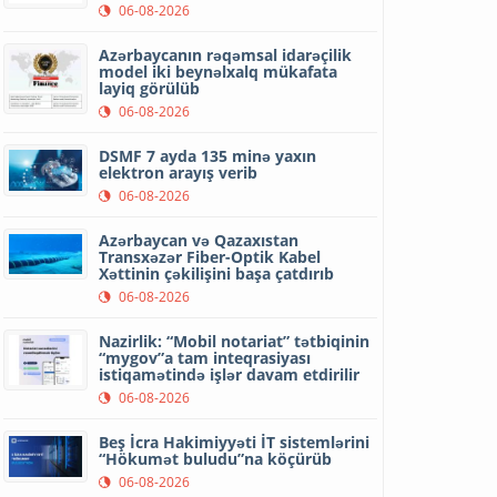
06-08-2026
Azərbaycanın rəqəmsal idarəçilik
model iki beynəlxalq mükafata
layiq görülüb
06-08-2026
DSMF 7 ayda 135 minə yaxın
elektron arayış verib
06-08-2026
Azərbaycan və Qazaxıstan
Transxəzər Fiber-Optik Kabel
Xəttinin çəkilişini başa çatdırıb
06-08-2026
Nazirlik: “Mobil notariat” tətbiqinin
“mygov”a tam inteqrasiyası
istiqamətində işlər davam etdirilir
06-08-2026
Beş İcra Hakimiyyəti İT sistemlərini
“Hökumət buludu”na köçürüb
06-08-2026