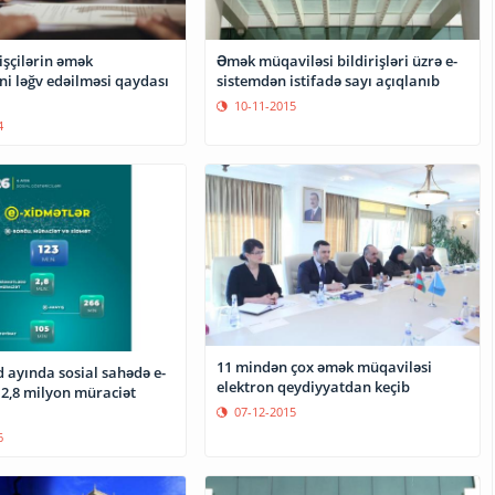
 işçilərin əmək
Əmək müqaviləsi bildirişləri üzrə e-
ni ləğv edəilməsi qaydası
sistemdən istifadə sayı açıqlanıb
10-11-2015
4
11 mindən çox əmək müqaviləsi
d ayında sosial sahədə e-
elektron qeydiyyatdan keçib
 2,8 milyon müraciət
07-12-2015
6