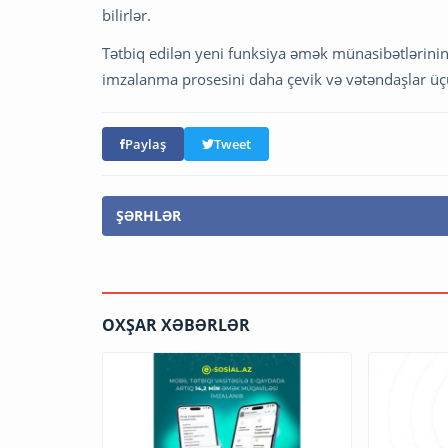
bilirlər.
Tətbiq edilən yeni funksiya əmək münasibətlərinin
imzalanma prosesini daha çevik və vətəndaşlar üçü
Paylaş
Tweet
ŞƏRHLƏR
OXŞAR XƏBƏRLƏR