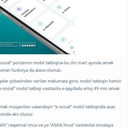
sosial” portalının mobil tətbiqinə bu ilin mart ayında əmək
erən funksiya da əlavə olunub.
əlaqələr şöbəsindən verilən məlumata görə, mobil tətbiqin həmin
e-sosial” mobil tətbiqi vasitəsilə e-qaydada artıq 49 min əmək
mək müqaviləsi vətəndaşın “e-sosial” mobil tətbiqində əsas
sində əks olunur.
İMA” rəqəmsal imza və ya “ASAN İmza” vasitəsilə) imzalaya