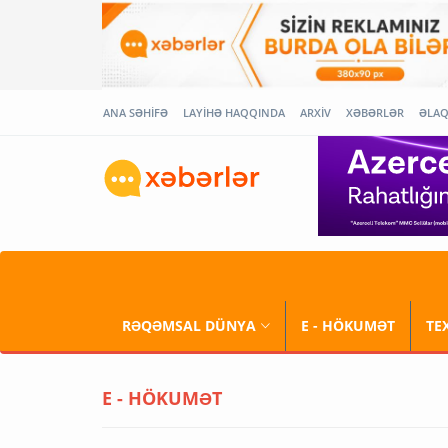
ANA SƏHİFƏ
LAYİHƏ HAQQINDA
ARXİV
XƏBƏRLƏR
ƏLA
RƏQƏMSAL DÜNYA
E - HÖKUMƏT
TE
E - HÖKUMƏT