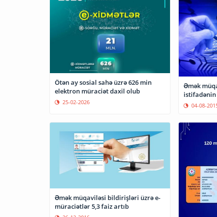
Ötən ay sosial sahə üzrə 626 min
Əmək müqav
elektron müraciət daxil olub
istifadənin
25-02-2026
04-08-201
Əmək müqaviləsi bildirişləri üzrə e-
müraciətlər 5,3 faiz artıb