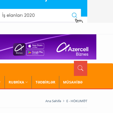
RUBRİKA
TƏDBİRLƏR
MÜSAHİBƏ
Ana Səhifə
E - HÖKUMƏT