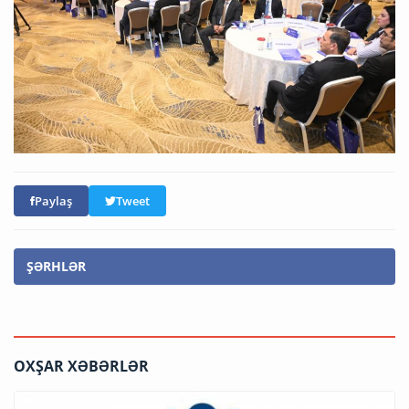
Paylaş
Tweet
ŞƏRHLƏR
OXŞAR XƏBƏRLƏR