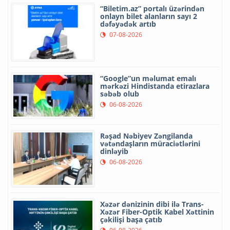
“Biletim.az” portalı üzərindən
onlayn bilet alanların sayı 2
dəfəyədək artıb
07-08-2026
“Google”un məlumat emalı
mərkəzi Hindistanda etirazlara
səbəb olub
06-08-2026
Rəşad Nəbiyev Zəngilanda
vətəndaşların müraciətlərini
dinləyib
06-08-2026
Xəzər dənizinin dibi ilə Trans-
Xəzər Fiber-Optik Kabel Xəttinin
çəkilişi başa çatıb