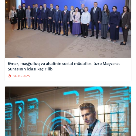
Əmək, məşğulluq və əhalinin sosial müdafiəsi üzrə Məşvərət
Şurasının iclası keçirilib
31-10-2025