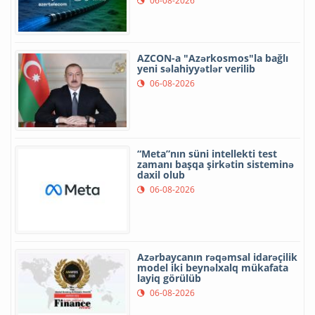
06-08-2026
AZCON-a "Azərkosmos"la bağlı
yeni səlahiyyətlər verilib
06-08-2026
“Meta”nın süni intellekti test
zamanı başqa şirkətin sisteminə
daxil olub
06-08-2026
Azərbaycanın rəqəmsal idarəçilik
model iki beynəlxalq mükafata
layiq görülüb
06-08-2026