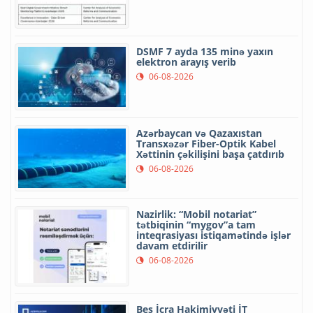
DSMF 7 ayda 135 minə yaxın
elektron arayış verib
06-08-2026
Azərbaycan və Qazaxıstan
Transxəzər Fiber-Optik Kabel
Xəttinin çəkilişini başa çatdırıb
06-08-2026
Nazirlik: “Mobil notariat”
tətbiqinin “mygov”a tam
inteqrasiyası istiqamətində işlər
davam etdirilir
06-08-2026
Beş İcra Hakimiyyəti İT