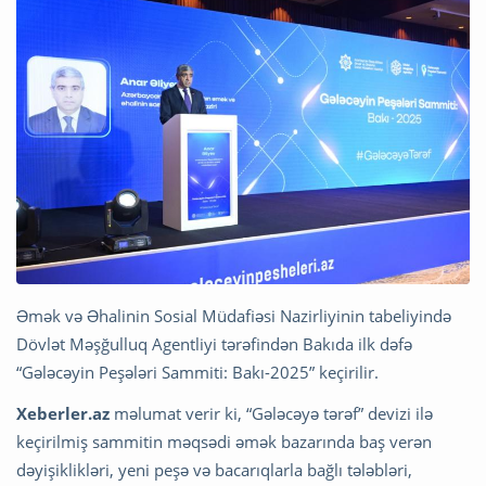
Əmək və Əhalinin Sosial Müdafiəsi Nazirliyinin tabeliyində
Dövlət Məşğulluq Agentliyi tərəfindən Bakıda ilk dəfə
“Gələcəyin Peşələri Sammiti: Bakı-2025” keçirilir.
Xeberler.az
məlumat verir ki, “Gələcəyə tərəf” devizi ilə
keçirilmiş sammitin məqsədi əmək bazarında baş verən
dəyişiklikləri, yeni peşə və bacarıqlarla bağlı tələbləri,