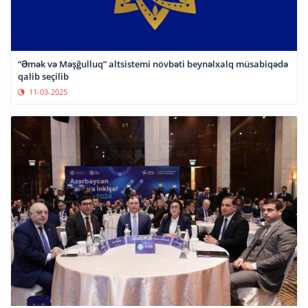
“Əmək və Məşğulluq” altsistemi növbəti beynəlxalq müsabiqədə
qalib seçilib
11-03-2025