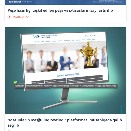
Peşə hazırlığı təşkil edilən peşə və ixtisasların sayı artırılıb
15-04-2022
“Məzunların məşğulluq reytinqi” platforması müsabiqədə qalib
seçilib