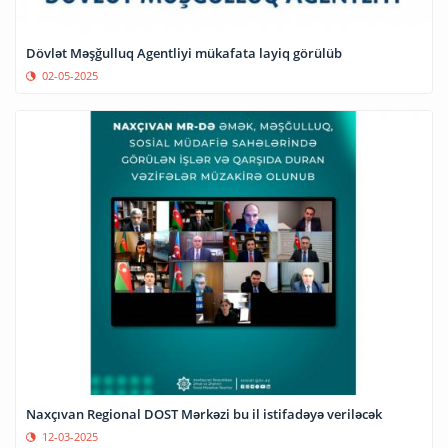
Dövlət Məşğulluq Agentliyi mükafata layiq görülüb
02-05-2025
Naxçıvan Regional DOST Mərkəzi bu il istifadəyə veriləcək
12-03-2025