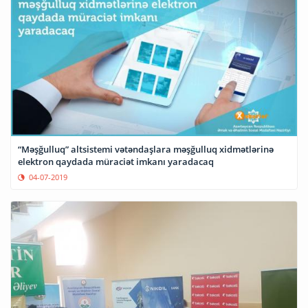
“Məşğulluq” altsistemi vətəndaşlara məşğulluq xidmətlərinə
elektron qaydada müraciət imkanı yaradacaq
04-07-2019