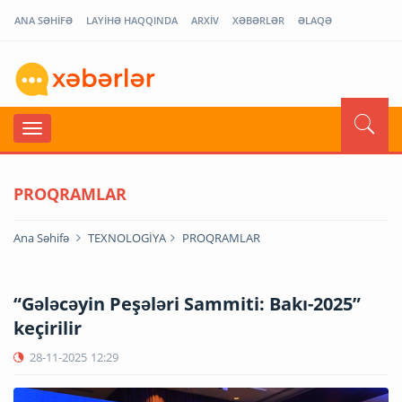
ANA SƏHİFƏ
LAYİHƏ HAQQINDA
ARXİV
XƏBƏRLƏR
ƏLAQƏ
PROQRAMLAR
Ana Səhifə
TEXNOLOGİYA
PROQRAMLAR
“Gələcəyin Peşələri Sammiti: Bakı-2025”
keçirilir
28-11-2025
12:29