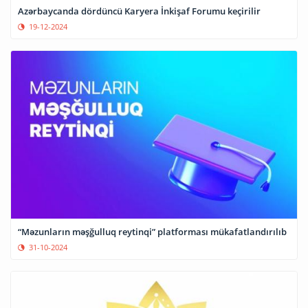
Azərbaycanda dördüncü Karyera İnkişaf Forumu keçirilir
19-12-2024
“Məzunların məşğulluq reytinqi” platforması mükafatlandırılıb
31-10-2024