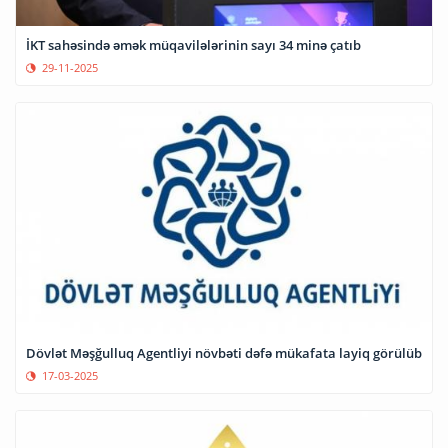
İKT sahəsində əmək müqavilələrinin sayı 34 minə çatıb
29-11-2025
Dövlət Məşğulluq Agentliyi növbəti dəfə mükafata layiq görülüb
17-03-2025