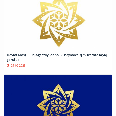
Dövlət Məşğulluq Agentliyi daha iki beynəlxalq mükafata layiq
görülüb
25-02-2025