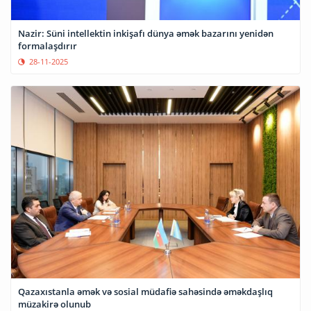
Nazir: Süni intellektin inkişafı dünya əmək bazarını yenidən
formalaşdırır
28-11-2025
Qazaxıstanla əmək və sosial müdafiə sahəsində əməkdaşlıq
müzakirə olunub