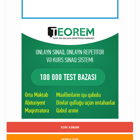
SON XƏBƏR
POPULYAR