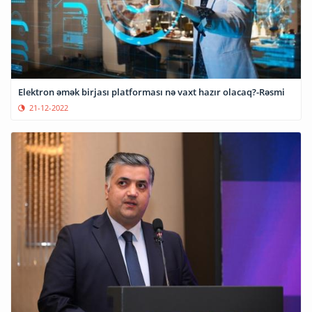
Elektron əmək birjası platforması nə vaxt hazır olacaq?-Rəsmi
21-12-2022