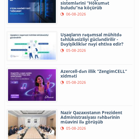
sistemlərini “Hökumət
buludu”na köçürüb
06-08-2026
Uşaqların rəqəmsal mühitdə
təhlükəsizliyi gücləndirilir -
Dəyişikliklər nəyi ehtiva edir?
05-08-2026
Azercell-dən illik “ZengimCELL”
xidməti
05-08-2026
Nazir Qazaxıstanın Prezident
Administrasiyası rəhbərinin
müavini ilə görüşüb
05-08-2026