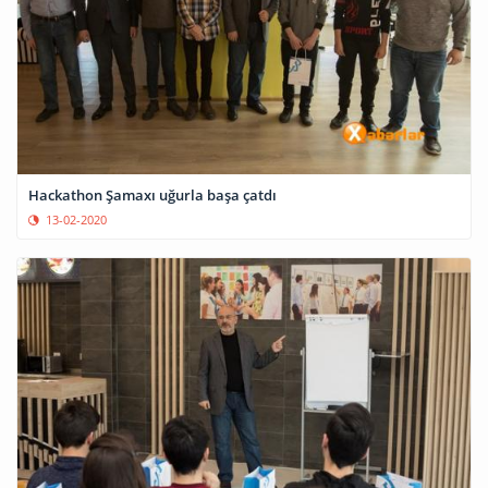
Hackathon Şamaxı uğurla başa çatdı
13-02-2020