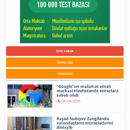
SON XƏBƏR
POPULYAR
YAZARLAR
“Google”un məlumat emalı
mərkəzi Hindistanda etirazlara
səbəb olub
06-08-2026
Rəşad Nəbiyev Zəngilanda
vətəndaşların müraciətlərini
dinləyib