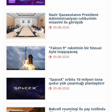
Nazir Qazaxıstanın Prezident
Administrasiyası rəhbərinin
müavini ilə görüşüb
05-08-2026
"Falcon 9" raketinin bir hissəsi
Ayla toqquşacaq
05-08-2026
“SpaceX” orbitə 10 milyon tona
qədər yük çıxarmağı planlaşdırır
05-08-2026
Bakcell rouminqi ilə yay tətilində