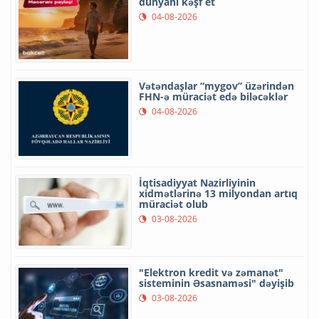
dünyanı kəşf et
04-08-2026
Vətəndaşlar “mygov” üzərindən
FHN-ə müraciət edə biləcəklər
04-08-2026
İqtisadiyyat Nazirliyinin
xidmətlərinə 13 milyondan artıq
müraciət olub
03-08-2026
"Elektron kredit və zəmanət"
sisteminin Əsasnaməsi" dəyişib
03-08-2026