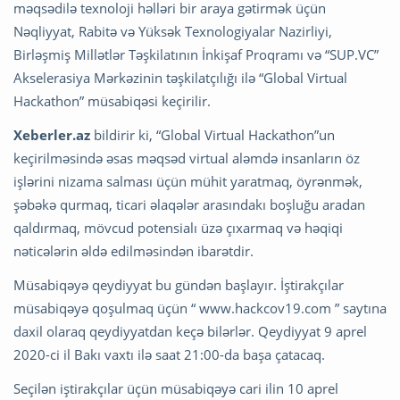
məqsədilə texnoloji həlləri bir araya gətirmək üçün
Nəqliyyat, Rabitə və Yüksək Texnologiyalar Nazirliyi,
Birləşmiş Millətlər Təşkilatının İnkişaf Proqramı və “SUP.VC”
Akselerasiya Mərkəzinin təşkilatçılığı ilə “Global Virtual
Hackathon” müsabiqəsi keçirilir.
Xeberler.az
bildirir ki, “Global Virtual Hackathon”un
keçirilməsində əsas məqsəd virtual aləmdə insanların öz
işlərini nizama salması üçün mühit yaratmaq, öyrənmək,
şəbəkə qurmaq, ticari əlaqələr arasındakı boşluğu aradan
qaldırmaq, mövcud potensialı üzə çıxarmaq və həqiqi
nəticələrin əldə edilməsindən ibarətdir.
Müsabiqəyə qeydiyyat bu gündən başlayır. İştirakçılar
müsabiqəyə qoşulmaq üçün “ www.hackcov19.com ” saytına
daxil olaraq qeydiyyatdan keçə bilərlər. Qeydiyyat 9 aprel
2020-ci il Bakı vaxtı ilə saat 21:00-da başa çatacaq.
Seçilən iştirakçılar üçün müsabiqəyə cari ilin 10 aprel