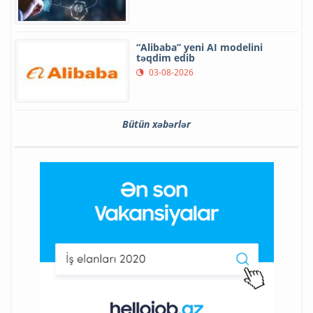
“Alibaba” yeni AI modelini
təqdim edib
03-08-2026
Bütün xəbərlər