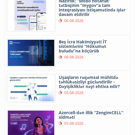
Nazirlik: “Mobil notariat”
tətbiqinin “mygov”a tam
inteqrasiyası istiqamətində işlər
davam etdirilir
06-08-2026
Beş İcra Hakimiyyəti İT
sistemlərini “Hökumət
buludu”na köçürüb
06-08-2026
Uşaqların rəqəmsal mühitdə
təhlükəsizliyi gücləndirilir -
Dəyişikliklər nəyi ehtiva edir?
05-08-2026
Azercell-dən illik “ZengimCELL”
xidməti
05-08-2026