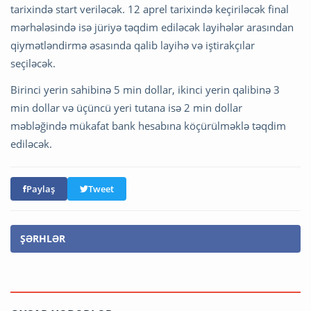
tarixində start veriləcək. 12 aprel tarixində keçiriləcək final
mərhələsində isə jüriyə təqdim ediləcək layihələr arasından
qiymətləndirmə əsasında qalib layihə və iştirakçılar
seçiləcək.
Birinci yerin sahibinə 5 min dollar, ikinci yerin qalibinə 3
min dollar və üçüncü yeri tutana isə 2 min dollar
məbləğində mükafat bank hesabına köçürülməklə təqdim
ediləcək.
Paylaş
Tweet
ŞƏRHLƏR