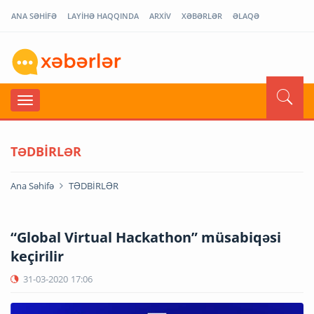
ANA SƏHİFƏ
LAYİHƏ HAQQINDA
ARXİV
XƏBƏRLƏR
ƏLAQƏ
TƏDBİRLƏR
Ana Səhifə
TƏDBİRLƏR
“Global Virtual Hackathon” müsabiqəsi
keçirilir
31-03-2020
17:06