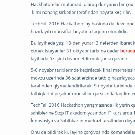
Hackhaton-lar mütəmadi olaraq dünyanın bir çox y
kimi nəhəng şirkətlər tərəfindən həyata keçirilir.
TechFall 2016 Hackathon layihəsində də developer
hazırlayıb münsiflər heyətinə təqdim etməlidir.
Bu layihədə yaşı 18-dən yuxarı 3 nəfərdən ibarət k
etmək istəyənlər 31 oktyabr tarixinə qədər
burad
layihədə öz işini davam etdirmək şansı qazanır.
5-6 noyabr tarixlərində keçiriləcək final mərhələ
mövzu üzərində 36 saat ərzində tətbiq hazırlayacaq
tərəfindən qiymətləndiriləcək. 9 noyabr tarixində
tətbiqlərini peşəkar münsiflər qarşısında təqdim e
TechFall 2016 Hackathon yarışmasında ilk yerin qa
sahiblərinə Step IT akademiyasından IT kurslarda 
İnnovasiya və Sahibkarlıq mərkəzi tərəfindən dəyər
Onu da bildirək ki, layihə çərçivəsində komandalar