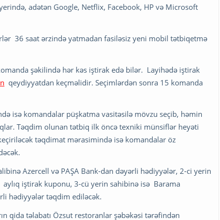
erində, adətən Google, Netflix, Facebook, HP və Microsoft
lər 36 saat ərzində yatmadan fasiləsiz yeni mobil tətbiqetmə
omanda şəkilində hər kəs iştirak edə bilər. Layihədə iştirak
an
qeydiyyatdan keçməlidir. Seçimlərdən sonra 15 komanda
sində isə komandalar püşkatma vasitəsilə mövzu seçib, həmin
lar. Təqdim olunan tətbiq ilk öncə texniki münsiflər heyəti
 keçiriləcək təqdimat mərasimində isə komandalar öz
dəcək.
libinə Azercell və PAŞA Bank-dan dəyərli hədiyyələr, 2-ci yerin
1 aylıq iştirak kuponu, 3-cü yerin sahibinə isə Barama
li hədiyyələr təqdim ediləcək.
ın qida təlabatı Özsut restoranlar şəbəkəsi tərəfindən