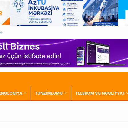
QƏ
XNOLOGİYA
TƏNZİMLƏMƏ
TELEKOM VƏ NƏQLİYYAT