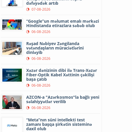
dəfəyədək artıb
07-08-2026
“Google”un məlumat emalı mərkəzi
Hindistanda etirazlara səbəb olub
06-08-2026
Rəşad Nəbiyev Zəngilanda
vətəndaşların müraciətlərini
dinləyib
06-08-2026
Xəzər dənizinin dibi ilə Trans-Xəzər
Fiber-Optik Kabel Xəttinin çəkilişi
başa çatıb
06-08-2026
AZCON-a "Azərkosmos"la bağlı yeni
səlahiyyətlər verilib
06-08-2026
“Meta”nın süni intellekti test
zamanı başqa şirkətin sisteminə
daxil olub