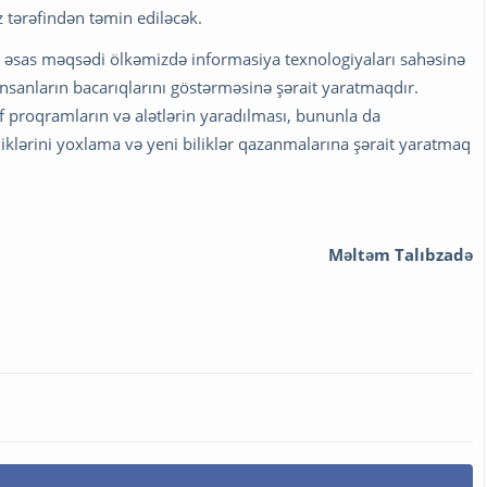
 tərəfindən təmin ediləcək.
 əsas məqsədi ölkəmizdə informasiya texnologiyaları sahəsinə
nsanların bacarıqlarını göstərməsinə şərait yaratmaqdır.
f proqramların və alətlərin yaradılması, bununla da
liklərini yoxlama və yeni biliklər qazanmalarına şərait yaratmaq
Məltəm Talıbzadə