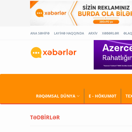
ANA SƏHİFƏ
LAYİHƏ HAQQINDA
ARXİV
XƏBƏRLƏR
ƏLA
RƏQƏMSAL DÜNYA
E - HÖKUMƏT
TE
TƏDBİRLƏR