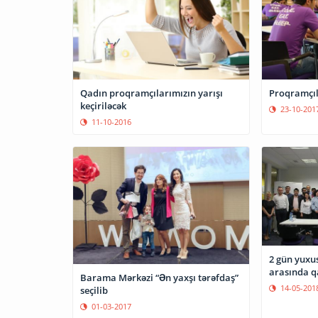
Qadın proqramçılarımızın yarışı
Proqramçıla
keçiriləcək
23-10-201
11-10-2016
2 gün yuxu
arasında qa
Barama Mərkəzi “Ən yaxşı tərəfdaş”
14-05-201
seçilib
01-03-2017