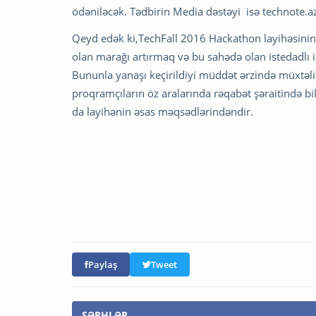
ödəniləcək. Tədbirin Media dəstəyi isə technote.az
Qeyd edək ki,TechFall 2016 Hackathon layihəsinin
olan marağı artırmaq və bu sahədə olan istedadlı i
Bununla yanaşı keçirildiyi müddət ərzində müxtəli
proqramçıların öz aralarında rəqabət şəraitində bi
da layihənin əsas məqsədlərindəndir.
Paylaş
Tweet
ŞƏRHLƏR