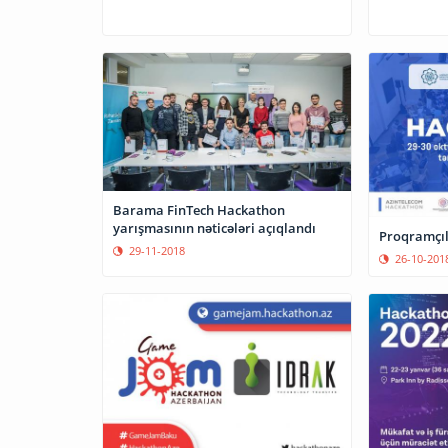
Barama FinTech Hackathon
yarışmasının nəticələri açıqlandı
Proqramçıla
29-11-2018
26-10-201