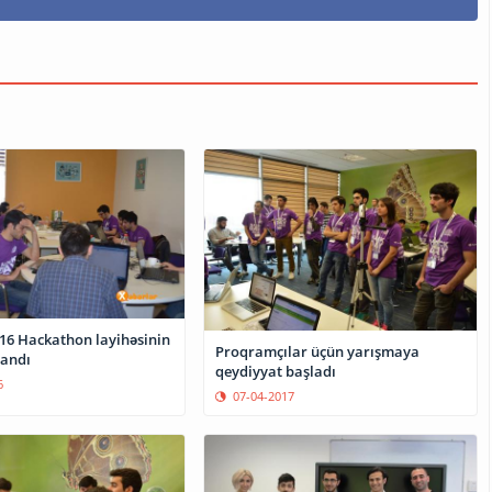
016 Hackathon layihəsinin
Proqramçılar üçün yarışmaya
landı
qeydiyyat başladı
6
07-04-2017