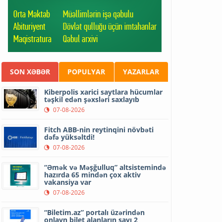
SON XƏBƏR
POPULYAR
YAZARLAR
Kiberpolis xarici saytlara hücumlar
təşkil edən şəxsləri saxlayıb
07-08-2026
Fitch ABB-nin reytinqini növbəti
dəfə yüksəltdi!
07-08-2026
“Əmək və Məşğulluq” altsistemində
hazırda 65 mindən çox aktiv
vakansiya var
07-08-2026
“Biletim.az” portalı üzərindən
onlayn bilet alanların sayı 2