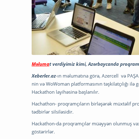
Məluma
t verdiyimiz kimi, Azərbaycanda proqramçı
Xeberler.az
-ın məlumatına görə, Azercell və PAŞA
nin və WoWoman platformasının təşkilatçılığı ilə g
Hackathon layihəsinə başlanılır.
Hachathon- proqramçıların birləşərək müxtəlif proble
tədbirlər silsiləsidir.
Hackathon-da proqramçılar müəyyən olunmuş vaxt
göstərirlər.