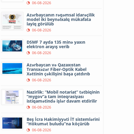
06-08-2026
Azərbaycanın rəqəmsal idarəçilik
model iki beynəlxalq mükafata
layiq görülüb
06-08-2026
DSMF 7 ayda 135 minə yaxın
elektron arayış verib
06-08-2026
Azərbaycan və Qazaxıstan
Transxəzər Fiber-Optik Kabel
Xəttinin çəkilişini başa çatdırıb
06-08-2026
Nazirlik: “Mobil notariat” tətbiqinin
“mygov”a tam inteqrasiyası
istiqamətində işlər davam etdirilir
06-08-2026
Beş İcra Hakimiyyəti İT sistemlərini
“Hökumət buludu”na köçürüb
06-08-2026