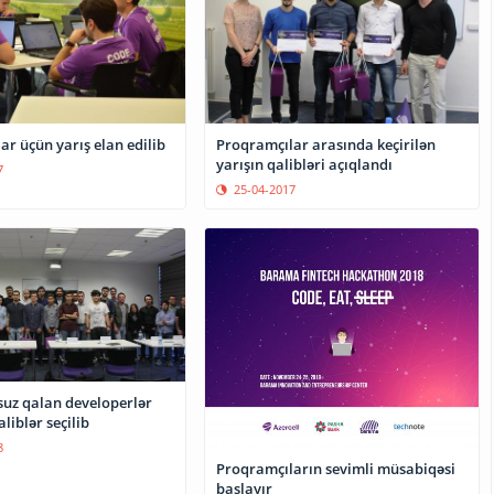
r üçün yarış elan edilib
Proqramçılar arasında keçirilən
yarışın qalibləri açıqlandı
7
25-04-2017
suz qalan developerlər
liblər seçilib
8
Proqramçıların sevimli müsabiqəsi
başlayır