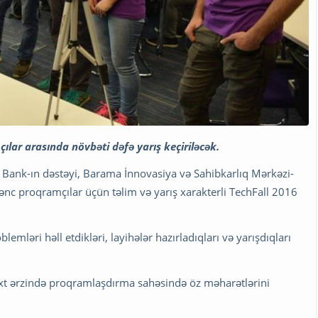
lar arasında növbəti dəfə yarış keçiriləcək.
 Bank-ın dəstəyi, Barama İnnovasiya və Sahibkarlıq Mərkəzi-
ənc proqramçılar üçün təlim və yarış xarakterli TechFall 2016
mləri həll etdikləri, layihələr hazırladıqları və yarışdıqları
 ərzində proqramlaşdırma sahəsində öz məharətlərini