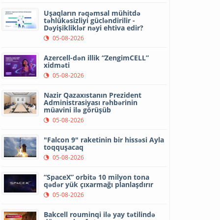
Uşaqların rəqəmsal mühitdə
təhlükəsizliyi gücləndirilir -
Dəyişikliklər nəyi ehtiva edir?
05-08-2026
Azercell-dən illik “ZengimCELL”
xidməti
05-08-2026
Nazir Qazaxıstanın Prezident
Administrasiyası rəhbərinin
müavini ilə görüşüb
05-08-2026
"Falcon 9" raketinin bir hissəsi Ayla
toqquşacaq
05-08-2026
“SpaceX” orbitə 10 milyon tona
qədər yük çıxarmağı planlaşdırır
05-08-2026
Bakcell rouminqi ilə yay tətilində