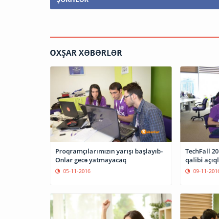
OXŞAR XƏBƏRLƏR
Proqramçılarımızın yarışı başlayıb-
TechFall 2
Onlar gecə yatmayacaq
qalibi açıq
05-11-2016
09-11-201