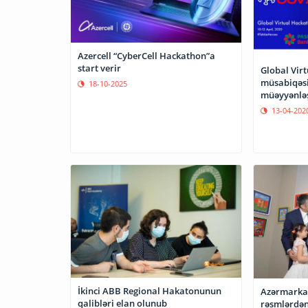
Azercell “CyberCell Hackathon”a
start verir
Global Vir
müsabiqəsi
18-10-2025
müəyyənlə
13-04-202
İkinci ABB Regional Hakatonunun
Azərmarka 
qalibləri elan olunub
rəsmlərdən 