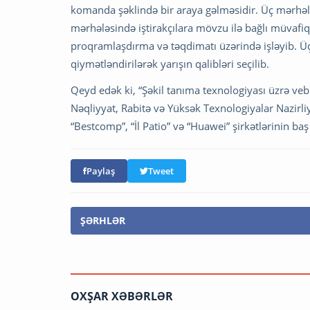
komanda şəklində bir araya gəlməsidir. Üç mərhəl
mərhələsində iştirakçılara mövzu ilə bağlı müvafiq t
proqramlaşdırma və təqdimatı üzərində işləyib. Üçü
qiymətləndirilərək yarışın qalibləri seçilib.
Qeyd edək ki, “Şəkil tanıma texnologiyası üzrə v
Nəqliyyat, Rabitə və Yüksək Texnologiyalar Nazirliy
“Bestcomp”, “İl Patio” və “Huawei” şirkətlərinin ba
Paylaş
Tweet
ŞƏRHLƏR
OXŞAR XƏBƏRLƏR