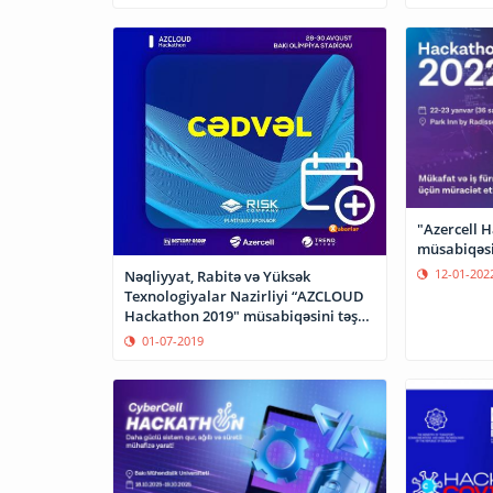
"Azercell 
müsabiqəsi
12-01-202
Nəqliyyat, Rabitə və Yüksək
Texnologiyalar Nazirliyi “AZCLOUD
Hackathon 2019" müsabiqəsini təşkil
edir.
01-07-2019