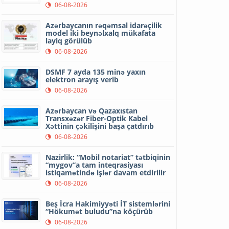
06-08-2026
Azərbaycanın rəqəmsal idarəçilik
model iki beynəlxalq mükafata
layiq görülüb
06-08-2026
DSMF 7 ayda 135 minə yaxın
elektron arayış verib
06-08-2026
Azərbaycan və Qazaxıstan
Transxəzər Fiber-Optik Kabel
Xəttinin çəkilişini başa çatdırıb
06-08-2026
Nazirlik: “Mobil notariat” tətbiqinin
“mygov”a tam inteqrasiyası
istiqamətində işlər davam etdirilir
06-08-2026
Beş İcra Hakimiyyəti İT sistemlərini
“Hökumət buludu”na köçürüb
06-08-2026