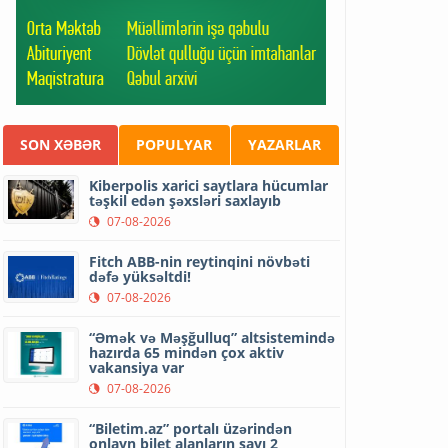
SON XƏBƏR
POPULYAR
YAZARLAR
Kiberpolis xarici saytlara hücumlar
təşkil edən şəxsləri saxlayıb
07-08-2026
Fitch ABB-nin reytinqini növbəti
dəfə yüksəltdi!
07-08-2026
“Əmək və Məşğulluq” altsistemində
hazırda 65 mindən çox aktiv
vakansiya var
07-08-2026
“Biletim.az” portalı üzərindən
onlayn bilet alanların sayı 2