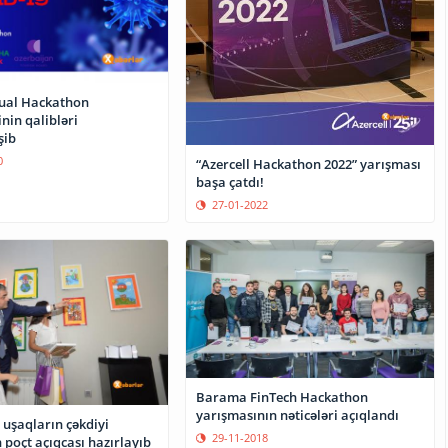
tual Hackathon
nin qalibləri
şib
0
“Azercell Hackathon 2022” yarışması
başa çatdı!
27-01-2022
Barama FinTech Hackathon
yarışmasının nəticələri açıqlandı
uşaqların çəkdiyi
29-11-2018
poçt açıqcası hazırlayıb