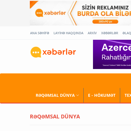
ANA SƏHİFƏ
LAYİHƏ HAQQINDA
ARXİV
XƏBƏRLƏR
ƏLA
RƏQƏMSAL DÜNYA
E - HÖKUMƏT
TE
RƏQƏMSAL DÜNYA