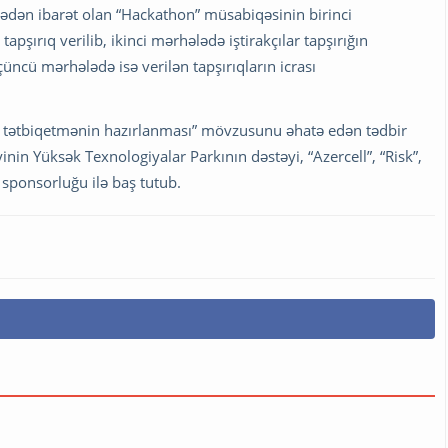
ədən ibarət olan “Hackathon” müsabiqəsinin birinci
apşırıq verilib, ikinci mərhələdə iştirakçılar tapşırığın
ncü mərhələdə isə verilən tapşırıqların icrası
eb tətbiqetmənin hazırlanması” mövzusunu əhatə edən tədbir
inin Yüksək Texnologiyalar Parkının dəstəyi, “Azercell”, “Risk”,
ş sponsorluğu ilə baş tutub.