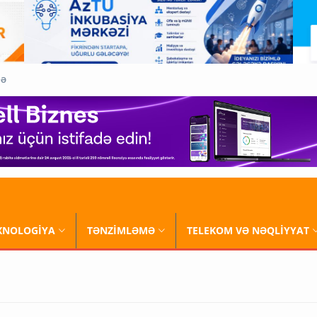
QƏ
XNOLOGİYA
TƏNZİMLƏMƏ
TELEKOM VƏ NƏQLİYYAT