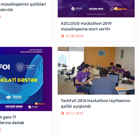
müsabiqəsinin qalibləri
dırıldı
9
AZCLOUD Hackathon 2019
müsabiqəsinə start verilir
27-08-2019
TechFall 2016 Hackathon layihəsinin
qalibi açıqlandı
09-11-2016
n gənc İT
lərinə dəstək
9