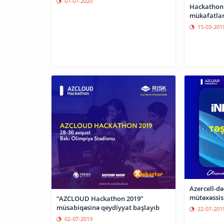
07-07-2020
Hackathon 
mükafatlan
15-03-201
Azercell-də
mütəxəssis
“AZCLOUD Hackathon 2019”
müsabiqəsinə qeydiyyat başlayıb
22-07-201
02-07-2019