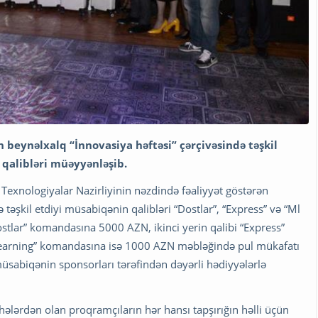
 beynəlxalq “İnnovasiya həftəsi” çərçivəsində təşkil
qalibləri müəyyənləşib.
k Texnologiyalar Nazirliyinin nəzdində fəaliyyət göstərən
əşkil etdiyi müsabiqənin qalibləri “Dostlar”, “Express” və “Ml
Dostlar” komandasına 5000 AZN, ikinci yerin qalibi “Express”
learning” komandasına isə 1000 AZN məbləğində pul mükafatı
sabiqənin sponsorları tərəfindən dəyərli hədiyyələrlə
ələrdən olan proqramçıların hər hansı tapşırığın həlli üçün