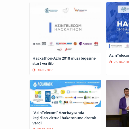
AzInTeleco
Hackathon-AzIn 2018 müsabiqəsinə
23-10-201
start verilib
30-10-2018
“AzInTelecom” Azərbaycanda
keçirilən virtual hakatonuna dəstək
verdi