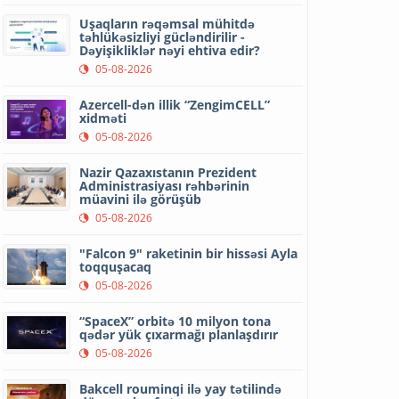
Uşaqların rəqəmsal mühitdə
təhlükəsizliyi gücləndirilir -
Dəyişikliklər nəyi ehtiva edir?
05-08-2026
Azercell-dən illik “ZengimCELL”
xidməti
05-08-2026
Nazir Qazaxıstanın Prezident
Administrasiyası rəhbərinin
müavini ilə görüşüb
05-08-2026
"Falcon 9" raketinin bir hissəsi Ayla
toqquşacaq
05-08-2026
“SpaceX” orbitə 10 milyon tona
qədər yük çıxarmağı planlaşdırır
05-08-2026
Bakcell rouminqi ilə yay tətilində