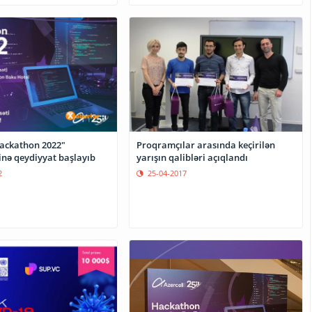
Hackathon 2022"
Proqramçılar arasında keçirilən
nə qeydiyyat başlayıb
yarışın qalibləri açıqlandı
2
25-04-2017