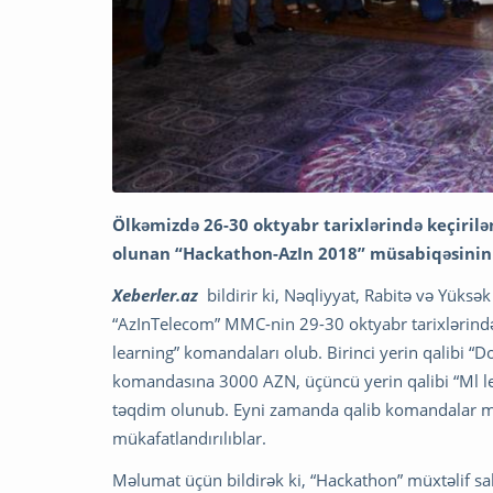
Ölkəmizdə 26-30 oktyabr tarixlərində keçirilən
olunan “Hackathon-AzIn 2018” müsabiqəsinin 
Xeberler.az
bildirir ki, Nəqliyyat, Rabitə və Yüksə
“AzInTelecom” MMC-nin 29-30 oktyabr tarixlərində t
learning” komandaları olub. Birinci yerin qalibi “
komandasına 3000 AZN, üçüncü yerin qalibi “Ml 
təqdim olunub. Eyni zamanda qalib komandalar mü
mükafatlandırılıblar.
Məlumat üçün bildirək ki, “Hackathon” müxtəlif sah