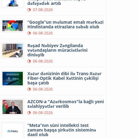
dəfəyədək artıb
07-08-2026
“Google”un məlumat emalı mərkəzi
Hindistanda etirazlara səbəb olub
06-08-2026
Rəşad Nəbiyev Zəngilanda
vətəndaşların müraciətlərini
dinləyib
06-08-2026
Xəzər dənizinin dibi ilə Trans-Xəzər
Fiber-Optik Kabel Xəttinin çəkilişi
başa çatıb
06-08-2026
AZCON-a "Azərkosmos"la bağlı yeni
səlahiyyətlər verilib
06-08-2026
“Meta”nın süni intellekti test
zamanı başqa şirkətin sisteminə
daxil olub