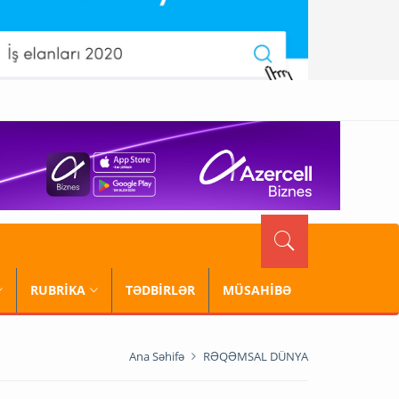
RUBRİKA
TƏDBİRLƏR
MÜSAHİBƏ
Ana Səhifə
RƏQƏMSAL DÜNYA