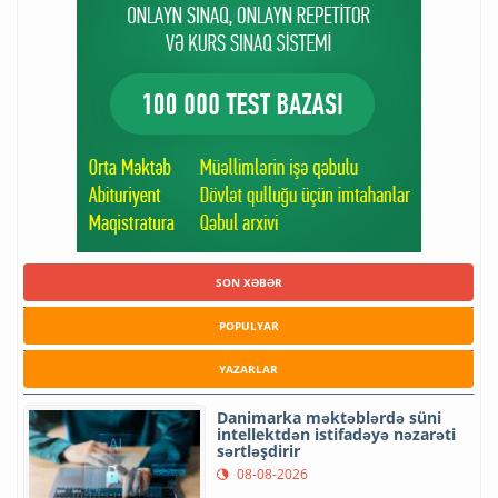
SON XƏBƏR
POPULYAR
YAZARLAR
Danimarka məktəblərdə süni
intellektdən istifadəyə nəzarəti
sərtləşdirir
08-08-2026