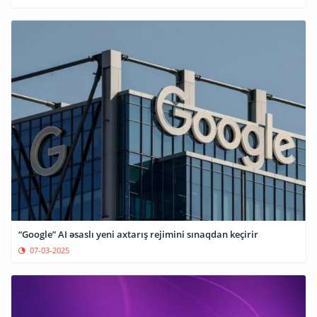
“Google” AI əsaslı yeni axtarış rejimini sınaqdan keçirir
07-03-2025