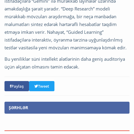
istifadəçilərə “Gemini” ilə mürəkkəb layihələr üzərində
əməkdaşlığa şərait yaradır. “Deep Research” modeli
mürəkkəb mövzuları araşdırmağa, bir neçə mənbədən
məlumatları sintez edərək hərtərəfli hesabatlar təqdim
etməyə imkan verir. Nəhayət, “Guided Learning”
istifadəçilərə interaktiv, öyrənmə tərzinə uyğunlaşdırılmış
testlər vasitəsilə yeni mövzuları mənimsəməyə kömək edir.
Bu yeniliklər süni intellekt alətlərinin daha geniş auditoriya
üçün əlçatan olmasını təmin edəcək.
Paylaş
Tweet
ŞƏRHLƏR