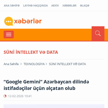
ANA SƏHİFƏ
LAYİHƏ HAQQINDA
ARXİV
XƏBƏRLƏR
ƏLAQƏ
SÜNİ İNTELLEKT VƏ DATA
Ana Səhifə
TEXNOLOGİYA
SÜNİ İNTELLEKT VƏ DATA
“Google Gemini” Azərbaycan dilində
istifadəçilər üçün əlçatan olub
12-02-2026
10:41