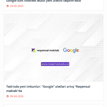
Google süni intellekt əsaslı yeni alətini təqdim edib
24-05-2025
Tədrisdə yeni imkanlar: “Google” alətləri artıq “Rəqəmsal
məktəb”də
09-04-2026