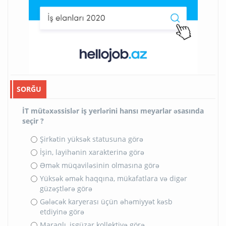
SORĞU
İT mütəxəssislər iş yerlərini hansı meyarlar əsasında
seçir ?
Şirkətin yüksək statusuna görə
İşin, layihənin xarakterinə görə
Əmək müqaviləsinin olmasına görə
Yüksək əmək haqqına, mükafatlara və digər
güzəştlərə görə
Gələcək karyerası üçün əhəmiyyət kəsb
etdiyinə görə
Maraqlı, işgüzar kollektivə görə