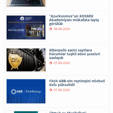
“Azərkosmos”un KOSMİK
Akademiyası mükafata layiq
görülüb
08-08-2026
Kiberpolis xarici saytlara
hücumlar təşkil edən şəxsləri
saxlayıb
07-08-2026
Fitch ABB-nin reytinqini növbəti
dəfə yüksəltdi!
07-08-2026
“Əmək və Məşğulluq”