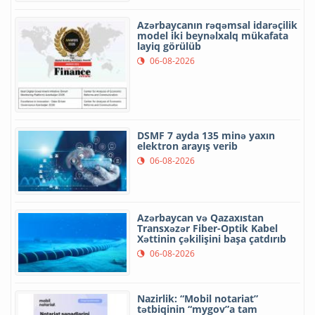
Azərbaycanın rəqəmsal idarəçilik
model iki beynəlxalq mükafata
layiq görülüb
06-08-2026
DSMF 7 ayda 135 minə yaxın
elektron arayış verib
06-08-2026
Azərbaycan və Qazaxıstan
Transxəzər Fiber-Optik Kabel
Xəttinin çəkilişini başa çatdırıb
06-08-2026
Nazirlik: “Mobil notariat”
tətbiqinin “mygov”a tam