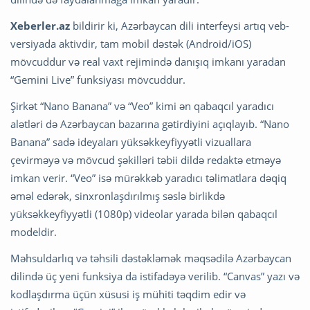
Xeberler.az
bildirir ki, Azərbaycan dili interfeysi artıq veb-
versiyada aktivdir, tam mobil dəstək (Android/iOS)
mövcuddur və real vaxt rejimində danışıq imkanı yaradan
“Gemini Live” funksiyası mövcuddur.
Şirkət “Nano Banana” və “Veo” kimi ən qabaqcıl yaradıcı
alətləri də Azərbaycan bazarına gətirdiyini açıqlayıb. “Nano
Banana” sadə ideyaları yüksəkkeyfiyyətli vizuallara
çevirməyə və mövcud şəkilləri təbii dildə redaktə etməyə
imkan verir. “Veo” isə mürəkkəb yaradıcı təlimatlara dəqiq
əməl edərək, sinxronlaşdırılmış səslə birlikdə
yüksəkkeyfiyyətli (1080p) videolar yarada bilən qabaqcıl
modeldir.
Məhsuldarlıq və təhsili dəstəkləmək məqsədilə Azərbaycan
dilində üç yeni funksiya da istifadəyə verilib. “Canvas” yazı və
kodlaşdırma üçün xüsusi iş mühiti təqdim edir və