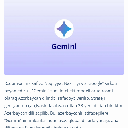
Rəqəmsal İnkişaf və Nəqliyyat Nazirliyi və “Google” şirkəti
bəyan edir ki, “Gemini” süni intellekt modeli artıq rəsmi
olaraq Azərbaycan dilində istifadəyə verilib. Strateji
genişlənmə çərçivəsində əlavə edilən 23 yeni dildən biri kimi
Azərbaycan dili seçilib. Bu, azərbaycanlı istifadəçilərə
“Gemini”nin imkanlarından əsas qlobal dillərlə yanaşı, ana
dilində də faydalanmağa imkan yaradır.