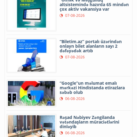
altsistemində hazırda 65 mindən
çox aktiv vakansiya var
07-08-2026
“Biletim.az” portalı üzərindən
onlayn bilet alanların sayı 2
dəfəyədək artıb
07-08-2026
“Google”un məlumat emalı
mərkəzi Hindistanda etirazlara
səbəb olub
06-08-2026
Rəşad Nəbiyev Zəngilanda
vətəndaşların müraciətlərini
dinləyib
06-08-2026