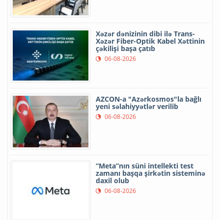
Xəzər dənizinin dibi ilə Trans-
Xəzər Fiber-Optik Kabel Xəttinin
çəkilişi başa çatıb
06-08-2026
AZCON-a "Azərkosmos"la bağlı
yeni səlahiyyətlər verilib
06-08-2026
“Meta”nın süni intellekti test
zamanı başqa şirkətin sisteminə
daxil olub
06-08-2026