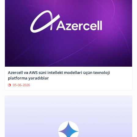
Azercell və AWS süni intellekt modelləri üçün texnoloji
platforma yaradıblar
05-06-2026