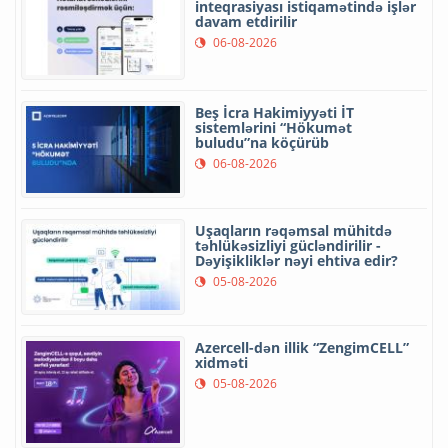
inteqrasiyası istiqamətində işlər
davam etdirilir
06-08-2026
Beş İcra Hakimiyyəti İT
sistemlərini “Hökumət
buludu”na köçürüb
06-08-2026
Uşaqların rəqəmsal mühitdə
təhlükəsizliyi gücləndirilir -
Dəyişikliklər nəyi ehtiva edir?
05-08-2026
Azercell-dən illik “ZengimCELL”
xidməti
05-08-2026