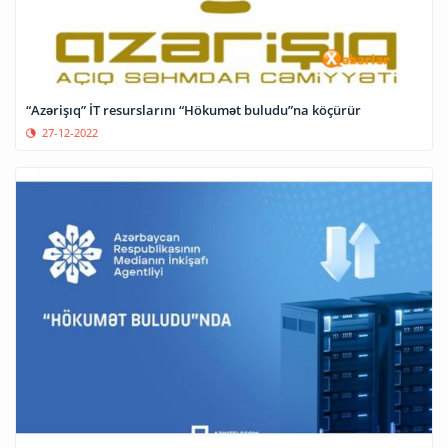
“Azərişıq” İT resurslarını “Hökumət buludu”na köçürür
27-12-2022