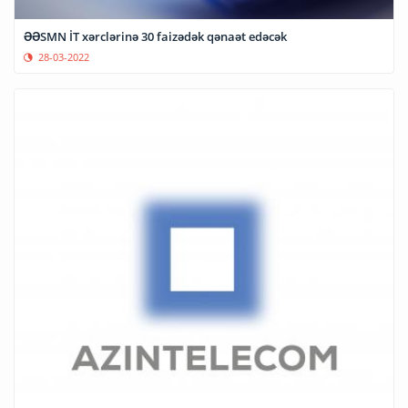
ƏƏSMN İT xərclərinə 30 faizədək qənaət edəcək
28-03-2022