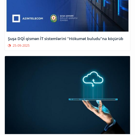
Şuşa DQİ qismən İT sistemlərini "Hökumət buludu"na köçürüb
25-09-2025