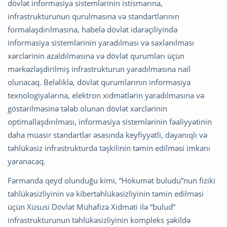
dövlət informasiya sistemlərinin istismarına,
infrastrukturunun qurulmasına və standartlarının
formalaşdırılmasına, habelə dövlət idarəçiliyində
informasiya sistemlərinin yaradılması və saxlanılması
xərclərinin azaldılmasına və dövlət qurumları üçün
mərkəzləşdirilmiş infrastrukturun yaradılmasına nail
olunacaq. Beləliklə, dövlət qurumlarının informasiya
texnologiyalarına, elektron xidmətlərin yaradılmasına və
göstərilməsinə tələb olunan dövlət xərclərinin
optimallaşdırılması, informasiya sistemlərinin fəaliyyətinin
daha müasir standartlar əsasında keyfiyyətli, dayanıqlı və
təhlükəsiz infrastrukturda təşkilinin təmin edilməsi imkanı
yaranacaq.
Fərmanda qeyd olunduğu kimi, “Hökumət buludu”nun fiziki
təhlükəsizliyinin və kibertəhlükəsizliyinin təmin edilməsi
üçün Xüsusi Dövlət Mühafizə Xidməti ilə “bulud”
infrastrukturunun təhlükəsizliyinin kompleks şəkildə