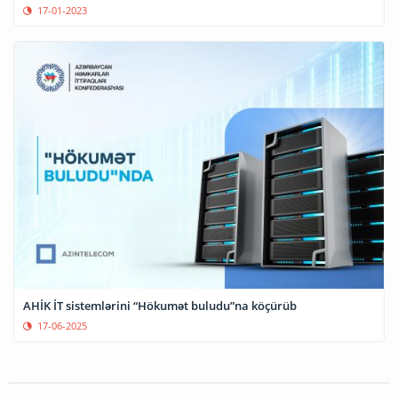
17-01-2023
AHİK İT sistemlərini “Hökumət buludu”na köçürüb
17-06-2025