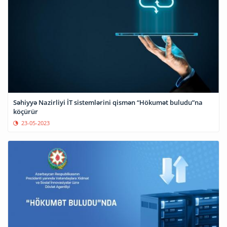
Səhiyyə Nazirliyi İT sistemlərini qismən “Hökumət buludu”na
köçürür
23-05-2023