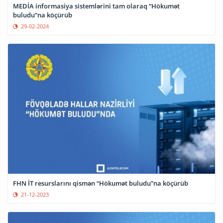
MEDİA informasiya sistemlərini tam olaraq “Hökumət
buludu”na köçürüb
29-02-2024
FHN İT resurslarını qismən “Hökumət buludu”na köçürüb
21-12-2023