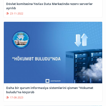
Dövlət komitəsinə Yevlax Data Mərkəzində rezerv serverlər
ayrılıb
23-11-2022
Daha bir qurum informasiya sistemlərini qismən “Hökumət
buludu”na köçürüb
17-08-2023