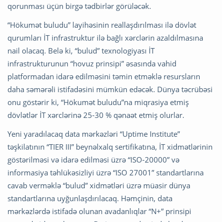
qorunması üçün birgə tədbirlər görüləcək.
“Hökumət buludu” layihəsinin reallaşdırılması ilə dövlət
qurumları İT infrastruktur ilə bağlı xərclərin azaldılmasına
nail olacaq. Belə ki, “bulud” texnologiyası İT
infrastrukturunun “hovuz prinsipi” əsasında vahid
platformadan idarə edilməsini təmin etməklə resursların
daha səmərəli istifadəsini mümkün edəcək. Dünya təcrübəsi
onu göstərir ki, “Hökumət buludu”na miqrasiya etmiş
dövlətlər İT xərclərinə 25-30 % qənaət etmiş olurlar.
Yeni yaradılacaq data mərkəzləri “Uptime Institute”
təşkilatının “TIER III” beynəlxalq sertifikatına, İT xidmətlərinin
göstərilməsi və idarə edilməsi üzrə “ISO-20000” və
informasiya təhlükəsizliyi üzrə “ISO 27001” standartlarına
cavab verməklə “bulud” xidmətləri üzrə müasir dünya
standartlarına uyğunlaşdırılacaq. Həmçinin, data
mərkəzlərdə istifadə olunan avadanlıqlar “N+” prinsipi