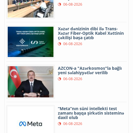
06-08-2026
Xəzər dənizinin dibi ilə Trans-
Xəzər Fiber-Optik Kabel Xəttinin
çəkilişi başa çatıb
06-08-2026
AZCON-a "Azərkosmos"la bağlı
yeni səlahiyyətlər verilib
06-08-2026
“Meta”nın süni intellekti test
zamanı başqa şirkətin sisteminə
daxil olub
06-08-2026