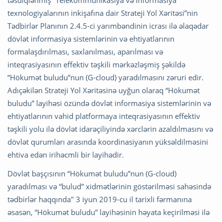
təsdiqlənmiş “Telekommunikasiya və informasiya
texnologiyalarının inkişafına dair Strateji Yol Xəritəsi”nin
Tədbirlər Planının 2.4.5-ci yarımbəndinin icrası ilə əlaqədar
dövlət informasiya sistemlərinin və ehtiyatlarının
formalaşdırılması, saxlanılması, aparılması və
inteqrasiyasının effektiv təşkili mərkəzləşmiş şəkildə
“Hökumət buludu”nun (G-cloud) yaradılmasını zəruri edir.
Adıçəkilən Strateji Yol Xəritəsinə uyğun olaraq “Hökumət
buludu” layihəsi özündə dövlət informasiya sistemlərinin və
ehtiyatlarının vahid platformaya inteqrasiyasının effektiv
təşkili yolu ilə dövlət idarəçiliyində xərclərin azaldılmasını və
dövlət qurumları arasında koordinasiyanın yüksəldilməsini
ehtiva edən irihəcmli bir layihədir.
Dövlət başçısının “Hökumət buludu”nun (G-cloud)
yaradılması və “bulud” xidmətlərinin göstərilməsi sahəsində
tədbirlər haqqında" 3 iyun 2019-cu il tarixli fərmanına
əsasən, “Hökumət buludu” layihəsinin həyata keçirilməsi ilə