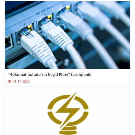
“Hökumət buludu”na Keçid Planı” təsdiqlənib
01-11-2020