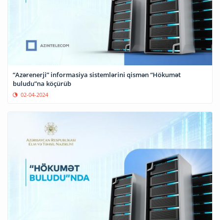
“Azərenerji” informasiya sistemlərini qismən “Hökumət
buludu”na köçürüb
02-04-2024