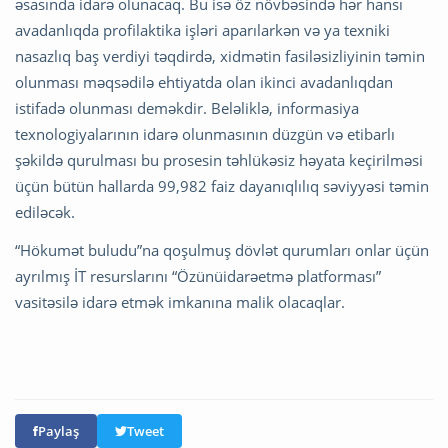
əsasında idarə olunacaq. Bu isə öz növbəsində hər hansı
avadanlıqda profilaktika işləri aparılarkən və ya texniki
nasazlıq baş verdiyi təqdirdə, xidmətin fasiləsizliyinin təmin
olunması məqsədilə ehtiyatda olan ikinci avadanlıqdan
istifadə olunması deməkdir. Beləliklə, informasiya
texnologiyalarının idarə olunmasının düzgün və etibarlı
şəkildə qurulması bu prosesin təhlükəsiz həyata keçirilməsi
üçün bütün hallarda 99,982 faiz dayanıqlılıq səviyyəsi təmin
ediləcək.
“Hökumət buludu”na qoşulmuş dövlət qurumları onlar üçün
ayrılmış İT resurslarını “Özünüidarəetmə platforması”
vasitəsilə idarə etmək imkanına malik olacaqlar.
Paylaş
Tweet