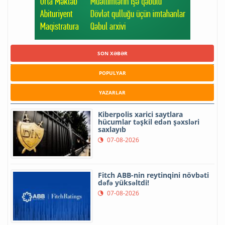
SON XƏBƏR
POPULYAR
YAZARLAR
Kiberpolis xarici saytlara
hücumlar təşkil edən şəxsləri
saxlayıb
07-08-2026
Fitch ABB-nin reytinqini növbəti
dəfə yüksəltdi!
07-08-2026