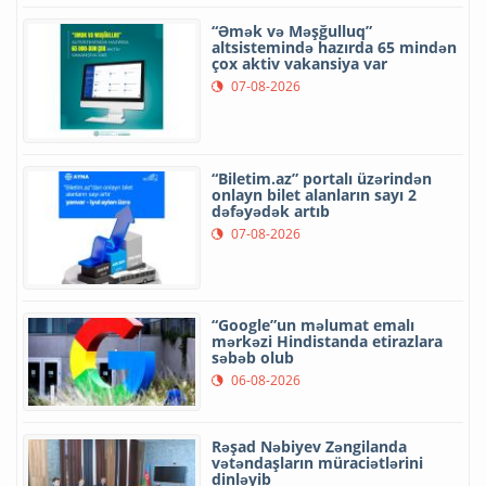
“Əmək və Məşğulluq”
altsistemində hazırda 65 mindən
çox aktiv vakansiya var
07-08-2026
“Biletim.az” portalı üzərindən
onlayn bilet alanların sayı 2
dəfəyədək artıb
07-08-2026
“Google”un məlumat emalı
mərkəzi Hindistanda etirazlara
səbəb olub
06-08-2026
Rəşad Nəbiyev Zəngilanda
vətəndaşların müraciətlərini
dinləyib