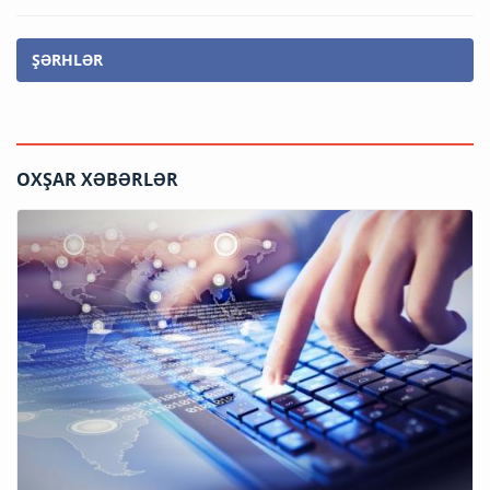
ŞƏRHLƏR
OXŞAR XƏBƏRLƏR