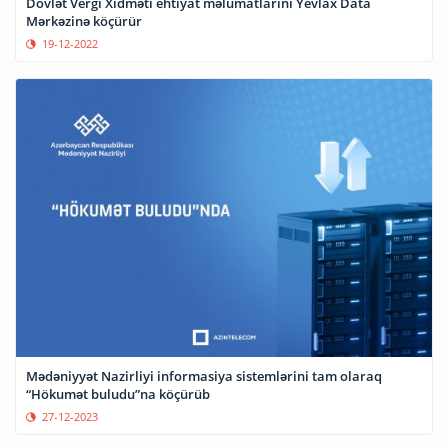
Dövlət Vergi Xidməti ehtiyat məlumatlarını Yevlax Data
Mərkəzinə köçürür
19-12-2022
Mədəniyyət Nazirliyi informasiya sistemlərini tam olaraq
“Hökumət buludu”na köçürüb
27-12-2023