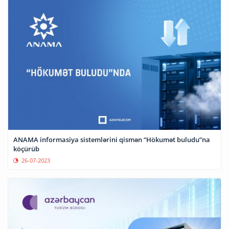
ANAMA informasiya sistemlərini qismən “Hökumət buludu”na
köçürüb
26-07-2023