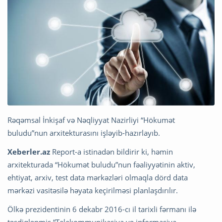
Rəqəmsal İnkişaf və Nəqliyyat Nazirliyi “Hökumət
buludu”nun arxitekturasını işləyib-hazırlayıb.
Xeberler.az
Report-a istinadən bildirir ki, həmin
arxitekturada “Hökumət buludu”nun fəaliyyətinin aktiv,
ehtiyat, arxiv, test data mərkəzləri olmaqla dörd data
mərkəzi vasitəsilə həyata keçirilməsi planlaşdırılır.
Ölkə prezidentinin 6 dekabr 2016-cı il tarixli fərmanı ilə