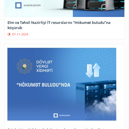
Elm və Təhsil Nazirliyi İT resurslarını “Hökumət buludu”na
köçürüb
07-11-2024