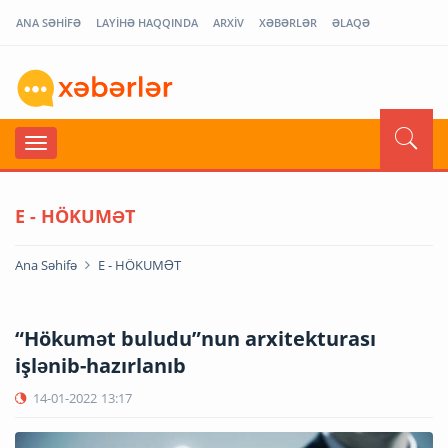
ANA SƏHİFƏ
LAYİHƏ HAQQINDA
ARXİV
XƏBƏRLƏR
ƏLAQƏ
E - HÖKUMƏT
Ana Səhifə
E - HÖKUMƏT
“Hökumət buludu”nun arxitekturası
işlənib-hazırlanıb
14-01-2022
13:17