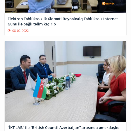
Elektron Təhlükəsizlik Xidməti Beynəlxalq Təhlükəsiz İnternet
Günü ilə bağlı təlim keçirib
08-02-2022
“İKT LAB” ilə “British Council Azerbaijan” arasında əməkdaşlıq