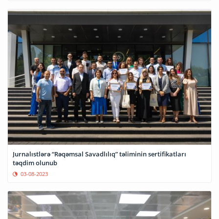
Jurnalıstlərə “Rəqəmsal Savadlılıq” təliminin sertifikatları
təqdim olunub
03-08-2023