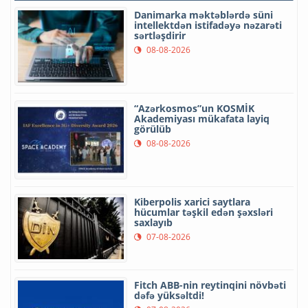
Danimarka məktəblərdə süni
intellektdən istifadəyə nəzarəti
sərtləşdirir
08-08-2026
“Azərkosmos”un KOSMİK
Akademiyası mükafata layiq
görülüb
08-08-2026
Kiberpolis xarici saytlara
hücumlar təşkil edən şəxsləri
saxlayıb
07-08-2026
Fitch ABB-nin reytinqini növbəti
dəfə yüksəltdi!