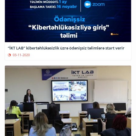
“İKT LAB” kibertəhlükəsizlik üzrə ödənişsiz təlimlərə start verir
03-11-2020