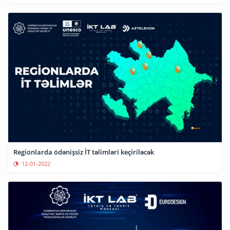
Regionlarda ödənişsiz İT təlimləri keçiriləcək
12-01-2022