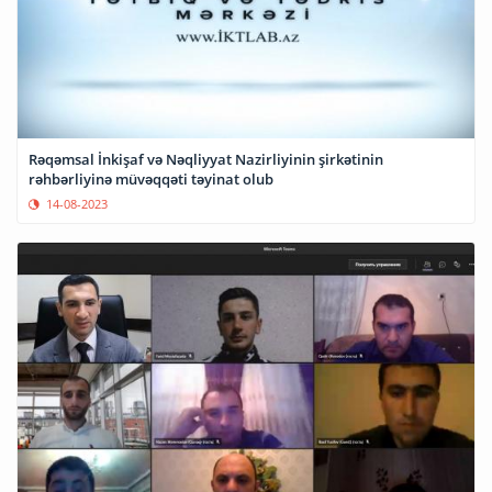
Rəqəmsal İnkişaf və Nəqliyyat Nazirliyinin şirkətinin
rəhbərliyinə müvəqqəti təyinat olub
14-08-2023