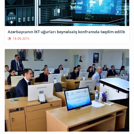
Azərbaycanın İKT uğurları beynəlxalq konfransda təqdim edilib
14-09-2015