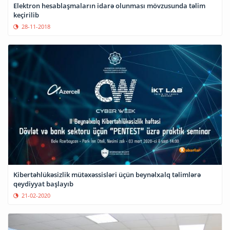
Elektron hesablaşmaların idarə olunması mövzusunda təlim
keçirilib
28-11-2018
Kibertəhlükəsizlik mütəxəssisləri üçün beynəlxalq təlimlərə
qeydiyyat başlayıb
21-02-2020