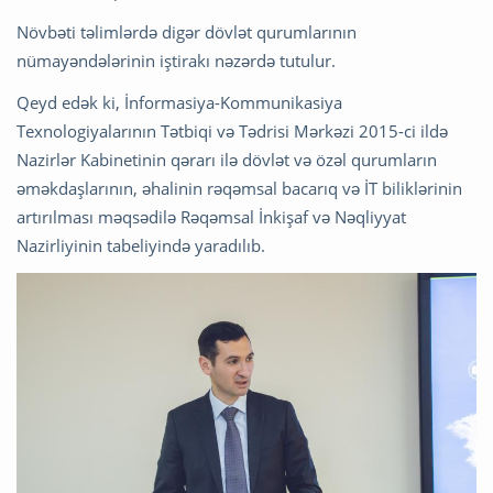
Növbəti təlimlərdə digər dövlət qurumlarının
nümayəndələrinin iştirakı nəzərdə tutulur.
Qeyd edək ki, İnformasiya-Kommunikasiya
Texnologiyalarının Tətbiqi və Tədrisi Mərkəzi 2015-ci ildə
Nazirlər Kabinetinin qərarı ilə dövlət və özəl qurumların
əməkdaşlarının, əhalinin rəqəmsal bacarıq və İT biliklərinin
artırılması məqsədilə Rəqəmsal İnkişaf və Nəqliyyat
Nazirliyinin tabeliyində yaradılıb.