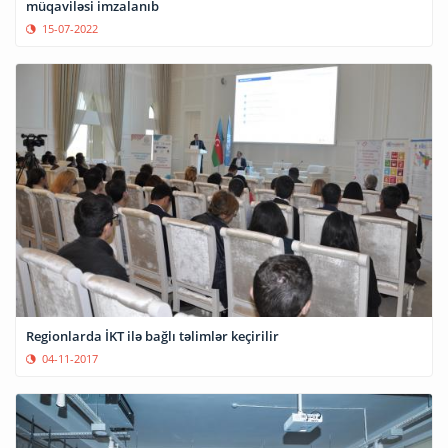
müqaviləsi imzalanıb
15-07-2022
Regionlarda İKT ilə bağlı təlimlər keçirilir
04-11-2017