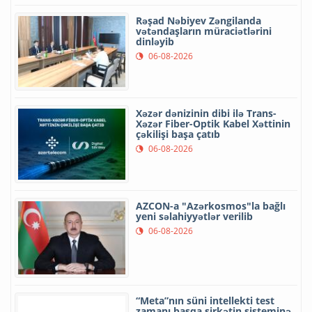
Rəşad Nəbiyev Zəngilanda
vətəndaşların müraciətlərini
dinləyib
06-08-2026
Xəzər dənizinin dibi ilə Trans-
Xəzər Fiber-Optik Kabel Xəttinin
çəkilişi başa çatıb
06-08-2026
AZCON-a "Azərkosmos"la bağlı
yeni səlahiyyətlər verilib
06-08-2026
“Meta”nın süni intellekti test
zamanı başqa şirkətin sisteminə