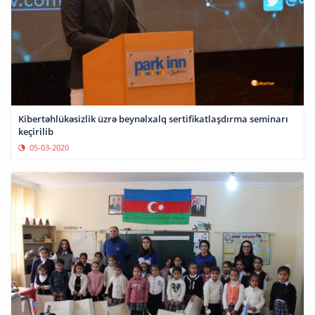
Kibertəhlükəsizlik üzrə beynəlxalq sertifikatlaşdırma seminarı
keçirilib
05-03-2020