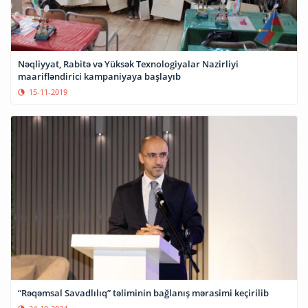
Nəqliyyat, Rabitə və Yüksək Texnologiyalar Nazirliyi
maarifləndirici kampaniyaya başlayıb
15-11-2019
“Rəqəmsal Savadlılıq” təliminin bağlanış mərasimi keçirilib