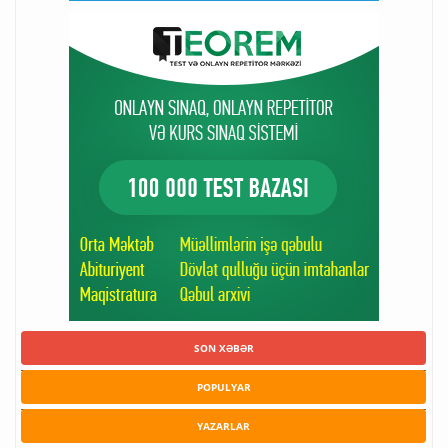
SON XƏBƏR
POPULYAR
YAZARLAR