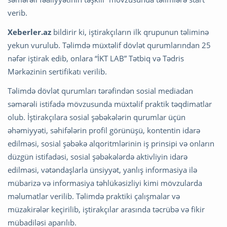
verib.
Xeberler.az
bildirir ki, iştirakçıların ilk qrupunun təliminə
yekun vurulub. Təlimdə müxtəlif dövlət qurumlarından 25
nəfər iştirak edib, onlara “İKT LAB” Tətbiq və Tədris
Mərkəzinin sertifikatı verilib.
Təlimdə dövlət qurumları tərəfindən sosial mediadan
səmərəli istifadə mövzusunda müxtəlif praktik təqdimatlar
olub. İştirakçılara sosial şəbəkələrin qurumlar üçün
əhəmiyyəti, səhifələrin profil görünüşü, kontentin idarə
edilməsi, sosial şəbəkə alqoritmlərinin iş prinsipi və onların
düzgün istifadəsi, sosial şəbəkələrdə aktivliyin idarə
edilməsi, vətəndaşlarla ünsiyyət, yanlış informasiya ilə
mübarizə və informasiya təhlükəsizliyi kimi mövzularda
məlumatlar verilib. Təlimdə praktiki çalışmalar və
müzakirələr keçirilib, iştirakçılar arasında təcrübə və fikir
mübadiləsi aparılıb.