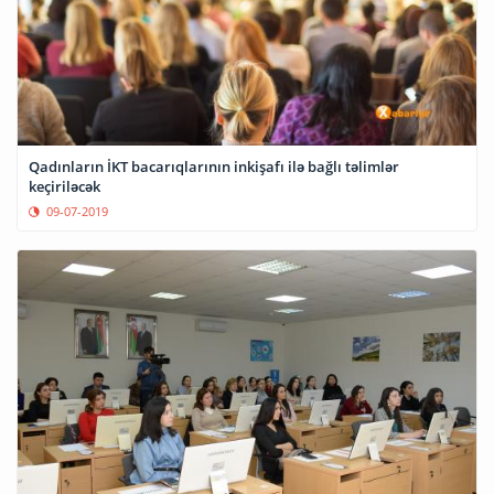
Qadınların İKT bacarıqlarının inkişafı ilə bağlı təlimlər
keçiriləcək
09-07-2019