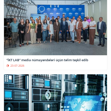
“İKT LAB” media nümayəndələri üçün təlim təşkil edib
23-07-2026