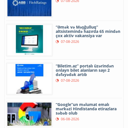
07-08-2026
“Əmək və Məşğulluq”
altsistemində hazırda 65 mindən
çox aktiv vakansiya var
07-08-2026
“Biletim.az” portalı üzərindən
onlayn bilet alanların sayı 2
dəfəyədək artıb
07-08-2026
“Google”un məlumat emalı
mərkəzi Hindistanda etirazlara
səbəb olub
06-08-2026