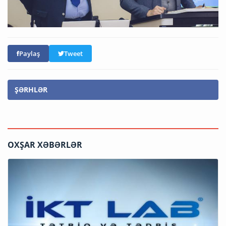
Paylaş
Tweet
ŞƏRHLƏR
OXŞAR XƏBƏRLƏR