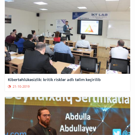
Kibertəhlükəsizlik: kritik risklər adlı təlim keçirilib
21-10-2019