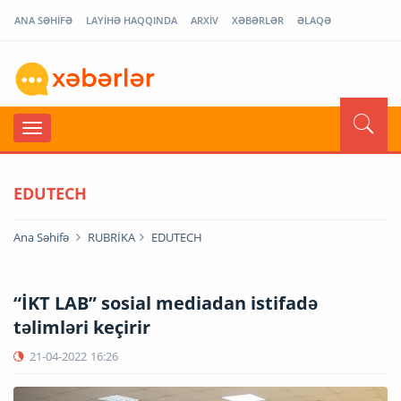
ANA SƏHİFƏ
LAYİHƏ HAQQINDA
ARXİV
XƏBƏRLƏR
ƏLAQƏ
EDUTECH
Ana Səhifə
RUBRİKA
EDUTECH
“İKT LAB” sosial mediadan istifadə
təlimləri keçirir
21-04-2022
16:26