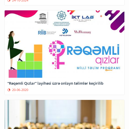
24-10-2024
“Rəqəmli Qızlar” layihəsi üzrə onlayn təlimlər keçirilib
20-06-2020