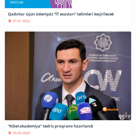
Qadınlar üçün ödənişsiz “İT əsasları” təlimləri keçiriləcək
07-01-2022
“Kiberakademiya” tədris proqramı hazırlanıb
03-03-2020