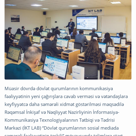
Müasir dövrdə dövlət qurumlarının kommunikasiya
fəaliyyətinin yeni çağırışlara cavab verməsi və vətəndaşlara
keyfiyyətcə daha səmərəli xidmət göstərilməsi məqsədilə
Rəqəmsal İnkişaf və Nəqliyyat Nazirliyinin İnformasiya-
Kommunikasiya Texnologiyalarının Tətbiqi və Tədrisi
Mərkəzi (İKT LAB) “Dövlət qurumlarının sosial mediada
səmərəli fəaliyyətinin təşkili” mövzusunda təlimlərə start