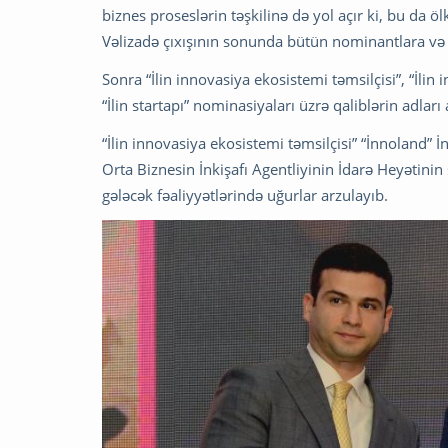
biznes proseslərin təşkilinə də yol açır ki, bu da öl
Vəlizadə çıxışının sonunda bütün nominantlara və
Sonra “İlin innovasiya ekosistemi təmsilçisi”, “İlin i
“İlin startapı” nominasiyaları üzrə qaliblərin adları 
“İlin innovasiya ekosistemi təmsilçisi” “İnnoland” 
Orta Biznesin İnkişafı Agentliyinin İdarə Heyət
gələcək fəaliyyətlərində uğurlar arzulayıb.