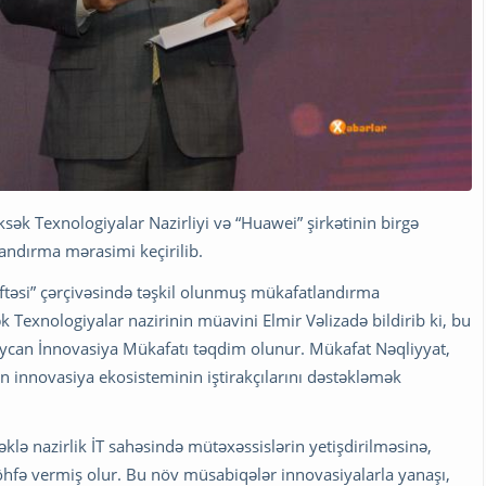
ək Texnologiyalar Nazirliyi və “Huawei” şirkətinin birgə
landırma mərasimi keçirilib.
əftəsi” çərçivəsində təşkil olunmuş mükafatlandırma
 Texnologiyalar nazirinin müavini Elmir Vəlizadə bildirib ki, bu
can İnnovasiya Mükafatı təqdim olunur. Mükafat Nəqliyyat,
ən innovasiya ekosisteminin iştirakçılarını dəstəkləmək
klə nazirlik İT sahəsində mütəxəssislərin yetişdirilməsinə,
töhfə vermiş olur. Bu növ müsabiqələr innovasiyalarla yanaşı,