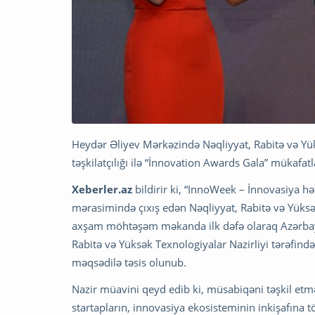
Heydər Əliyev Mərkəzində Nəqliyyat, Rabitə və Yüks
təşkilatçılığı ilə “İnnovation Awards Gala” mükafat
Xeberler.az
bildirir ki, “InnoWeek – İnnovasiya h
mərasimində çıxış edən Nəqliyyat, Rabitə və Yüksək
axşam möhtəşəm məkanda ilk dəfə olaraq Azərbay
Rabitə və Yüksək Texnologiyalar Nazirliyi tərəfind
məqsədilə təsis olunub.
Nazir müavini qeyd edib ki, müsabiqəni təşkil etmə
startapların, innovasiya ekosisteminin inkişafına 