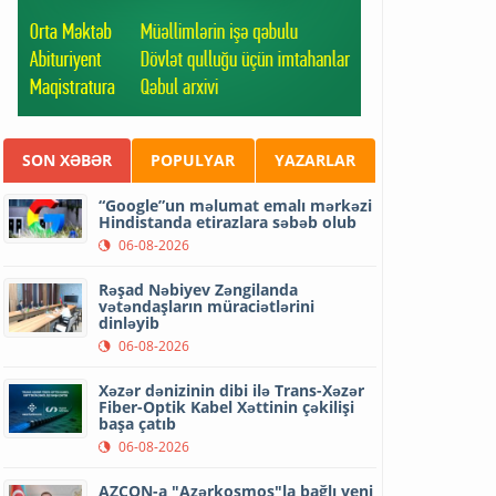
SON XƏBƏR
POPULYAR
YAZARLAR
“Google”un məlumat emalı mərkəzi
Hindistanda etirazlara səbəb olub
06-08-2026
Rəşad Nəbiyev Zəngilanda
vətəndaşların müraciətlərini
dinləyib
06-08-2026
Xəzər dənizinin dibi ilə Trans-Xəzər
Fiber-Optik Kabel Xəttinin çəkilişi
başa çatıb
06-08-2026
AZCON-a "Azərkosmos"la bağlı yeni