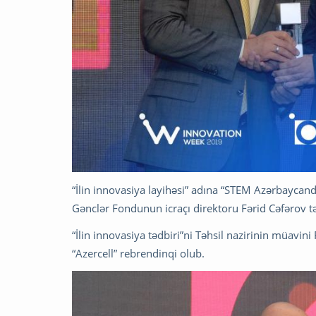
“İlin innovasiya layihəsi” adına “STEM Azərbaycand
Gənclər Fondunun icraçı direktoru Fərid Cəfərov t
“İlin innovasiya tədbiri”ni Təhsil nazirinin müavi
“Azercell” rebrendinqi olub.