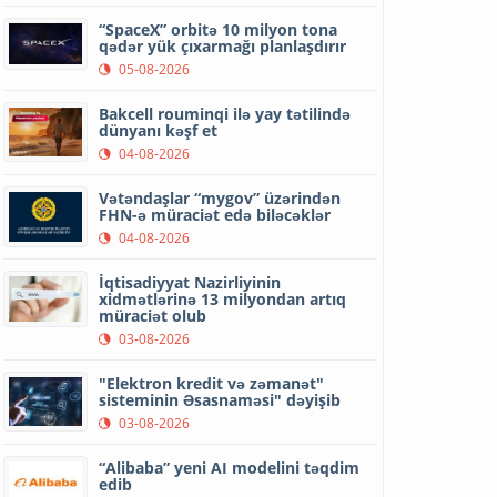
“SpaceX” orbitə 10 milyon tona
qədər yük çıxarmağı planlaşdırır
05-08-2026
Bakcell rouminqi ilə yay tətilində
dünyanı kəşf et
04-08-2026
Vətəndaşlar “mygov” üzərindən
FHN-ə müraciət edə biləcəklər
04-08-2026
İqtisadiyyat Nazirliyinin
xidmətlərinə 13 milyondan artıq
müraciət olub
03-08-2026
"Elektron kredit və zəmanət"
sisteminin Əsasnaməsi" dəyişib
03-08-2026
“Alibaba” yeni AI modelini təqdim
edib