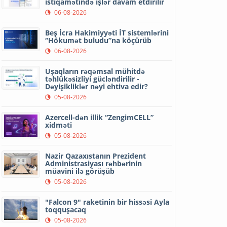
istiqamətində işlər davam etdirilir
06-08-2026
Beş İcra Hakimiyyəti İT sistemlərini
“Hökumət buludu”na köçürüb
06-08-2026
Uşaqların rəqəmsal mühitdə
təhlükəsizliyi gücləndirilir -
Dəyişikliklər nəyi ehtiva edir?
05-08-2026
Azercell-dən illik “ZengimCELL”
xidməti
05-08-2026
Nazir Qazaxıstanın Prezident
Administrasiyası rəhbərinin
müavini ilə görüşüb
05-08-2026
"Falcon 9" raketinin bir hissəsi Ayla
toqquşacaq
05-08-2026