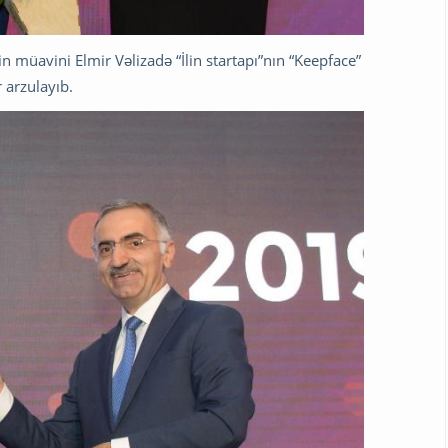
n müavini Elmir Vəlizadə “İlin startapı”nın “Keepface”
 arzulayıb.