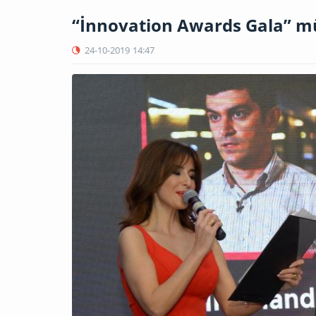
“İnnovation Awards Gala” mü
24-10-2019
14:47