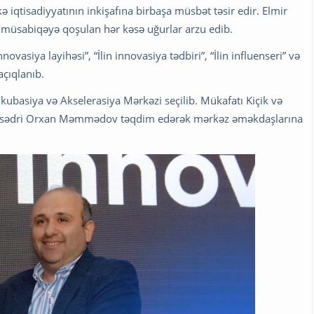
kə iqtisadiyyatının inkişafına birbaşa müsbət təsir edir. Elmir
 müsabiqəyə qoşulan hər kəsə uğurlar arzu edib.
nnovasiya layihəsi”, “İlin innovasiya tədbiri”, “İlin influenseri” və
açıqlanıb.
İnkubasiya və Akselerasiya Mərkəzi seçilib. Mükafatı Kiçik və
inin sədri Orxan Məmmədov təqdim edərək mərkəz əməkdaşlarına