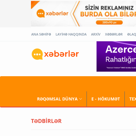
ANA SƏHİFƏ
LAYİHƏ HAQQINDA
ARXİV
XƏBƏRLƏR
ƏLA
RƏQƏMSAL DÜNYA
E - HÖKUMƏT
TE
TƏDBİRLƏR