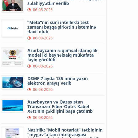
səlahiyyətlər verilib
06-08-2026
“Meta”nın süni intellekti test
zamanı başqa şirkətin sisteminə
daxil olub
06-08-2026
Azərbaycanın rəqəmsal idarəçilik
model iki beynəlxalq mükafata
layiq görülüb
06-08-2026
DSMF 7 ayda 135 minə yaxın
elektron arayış verib
06-08-2026
Azərbaycan və Qazaxıstan
Transxəzər Fiber-Optik Kabel
Xəttinin çəkilişini başa çatdırıb
06-08-2026
Nazirlik: “Mobil notariat” tətbiqinin
“mygov”a tam inteqrasiyası