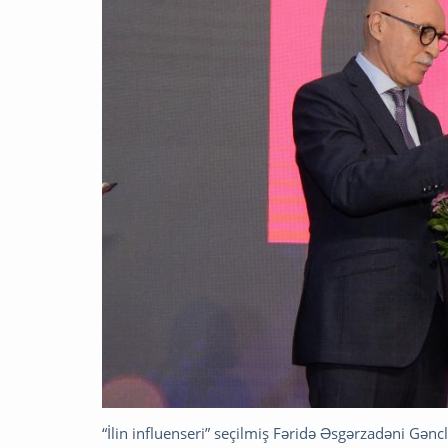
“İlin influenseri” seçilmiş Fəridə Əsgərzadəni Gən