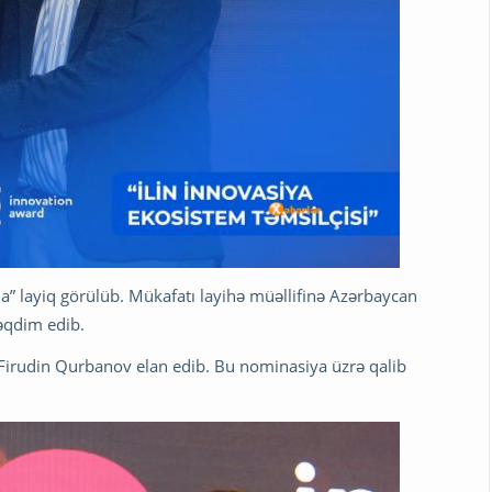
a” layiq görülüb. Mükafatı layihə müəllifinə Azərbaycan
əqdim edib.
ni Firudin Qurbanov elan edib. Bu nominasiya üzrə qalib