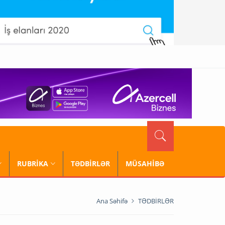
RUBRİKA
TƏDBİRLƏR
MÜSAHİBƏ
Ana Səhifə
TƏDBİRLƏR