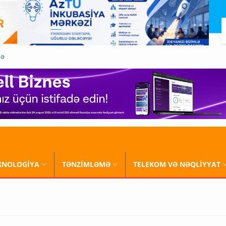
QƏ
XNOLOGİYA
TƏNZİMLƏMƏ
TELEKOM VƏ NƏQLİYYAT