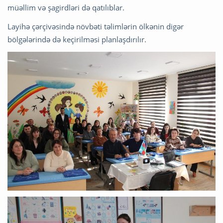
müəllim və şagirdləri də qatılıblar.
Layihə çərçivəsində növbəti təlimlərin ölkənin digər
bölgələrində də keçirilməsi planlaşdırılır.