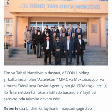
Elm və Təhsil Nazirliyinin dəstəyi, AZCON Holding
şirkətlərindən olan “Aztelekom” MMC və Məktəbəqədər və
Ümumi Təhsil üzrə Dövlət Agentliyinin (MÜTDA) təşkilatçılığı
ilə “İnternetdən təhlükəsiz istifadə bacarıqları” layihəsi
çərçivəsində təlimlər davam edir.
Xeberler.az
bildirir ki, layihənin məqsədi şagird və