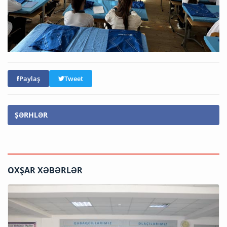
Paylaş
Tweet
ŞƏRHLƏR
OXŞAR XƏBƏRLƏR