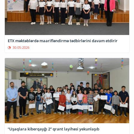
ETX məktəblərdə maarifləndirmə tədbirlərini davam etdirir
30-05-2026
“Uşaqlara kiberqayğı 2” qrant layihəsi yekunlaşıb