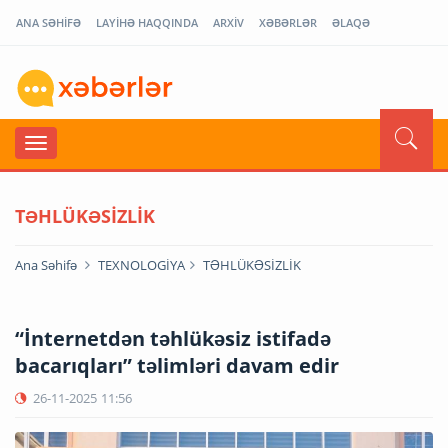
ANA SƏHİFƏ
LAYİHƏ HAQQINDA
ARXİV
XƏBƏRLƏR
ƏLAQƏ
TƏHLÜKƏSİZLİK
Ana Səhifə
TEXNOLOGİYA
TƏHLÜKƏSİZLİK
“İnternetdən təhlükəsiz istifadə
bacarıqları” təlimləri davam edir
26-11-2025
11:56