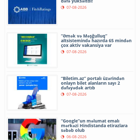
dəfə yüksəltdi!
07-08-2026
“Əmək və Məşğulluq”
altsistemində hazırda 65 mindən
çox aktiv vakansiya var
07-08-2026
“Biletim.az” portalı üzərindən
onlayn bilet alanların sayı 2
dəfəyədək artıb
07-08-2026
“Google”un məlumat emalı
mərkəzi Hindistanda etirazlara
səbəb olub
06-08-2026