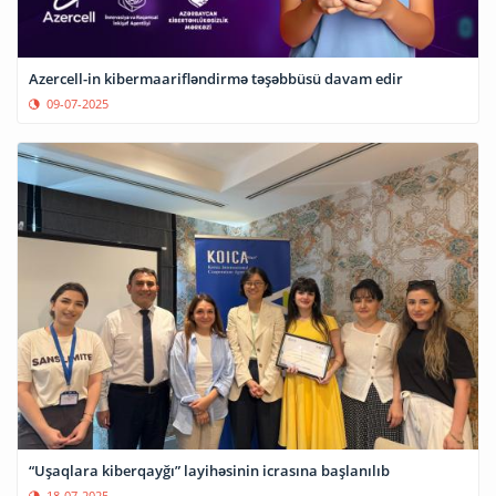
Azercell-in kibermaarifləndirmə təşəbbüsü davam edir
09-07-2025
“Uşaqlara kiberqayğı” layihəsinin icrasına başlanılıb
18-07-2025