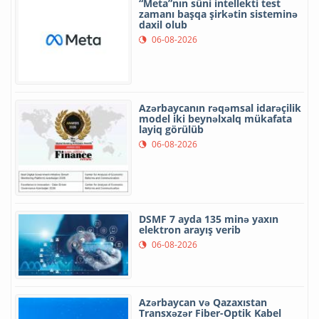
“Meta”nın süni intellekti test
zamanı başqa şirkətin sisteminə
daxil olub
06-08-2026
Azərbaycanın rəqəmsal idarəçilik
model iki beynəlxalq mükafata
layiq görülüb
06-08-2026
DSMF 7 ayda 135 minə yaxın
elektron arayış verib
06-08-2026
Azərbaycan və Qazaxıstan
Transxəzər Fiber-Optik Kabel