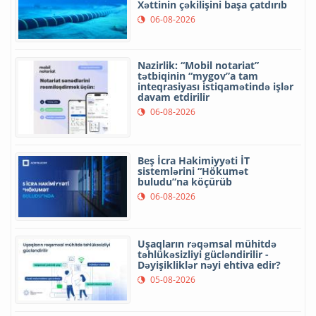
Xəttinin çəkilişini başa çatdırıb
06-08-2026
Nazirlik: “Mobil notariat”
tətbiqinin “mygov”a tam
inteqrasiyası istiqamətində işlər
davam etdirilir
06-08-2026
Beş İcra Hakimiyyəti İT
sistemlərini “Hökumət
buludu”na köçürüb
06-08-2026
Uşaqların rəqəmsal mühitdə
təhlükəsizliyi gücləndirilir -
Dəyişikliklər nəyi ehtiva edir?
05-08-2026