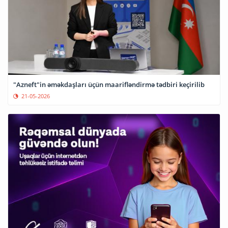
"Azneft"in əməkdaşları üçün maarifləndirmə tədbiri keçirilib
21-05-2026