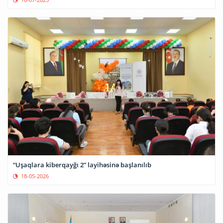
“Uşaqlara kiberqayğı 2” layihəsinə başlanılıb
18-05-2026