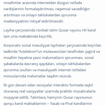
müəllimlər arasında internetdən düzgün istifadə
vərdişlərinin formalaşdırılması, rəqəmsal savadlılığın
artırılması və onlayn təhlükələrdən qorunma
mədəniyyətinin inkişaf etdirilməsidir.
Layihə çərçivəsində növbəti təlim Qusar rayonu Hil kənd
tam orta məktəbində keçirilib.
Korporativ sosial məsuliyyət layihələri çərçivəsində keçirilən
tədbirdə “Aztelekom”un mütəxəssisləri tərəfindən şagird və
müəllim heyətinə şəxsi məlumatların qorunması, sosial
şəbəkələrdə davranış qaydaları, onlayn təhlükələrdən
qorunma üsulları və məsuliyyətli internet istifadəsi
mövzularında məlumatlar təqdim olunub.
İki gün davam edən sessiyalar interaktiv formada təşkil
olunaraq real vəziyyətlər üzərində praktiki müzakirələrlə
müşayiət edilib. Təlimlərə, həmçinin Qusar rayonunun
qonşu kənd məktəblərinin – Yasab və Piral kəndlərinin