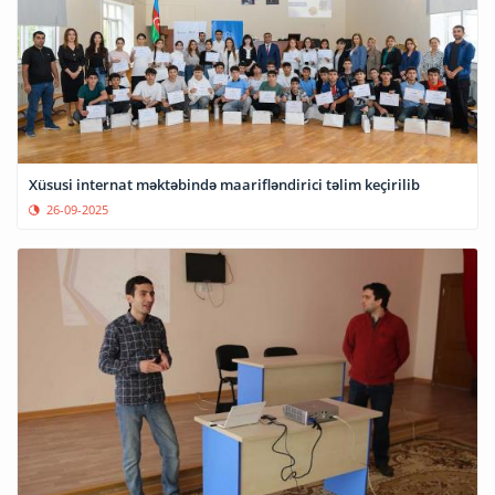
Xüsusi internat məktəbində maarifləndirici təlim keçirilib
26-09-2025