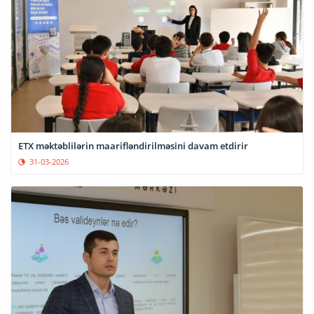
ETX məktəblilərin maarifləndirilməsini davam etdirir
31-03-2026