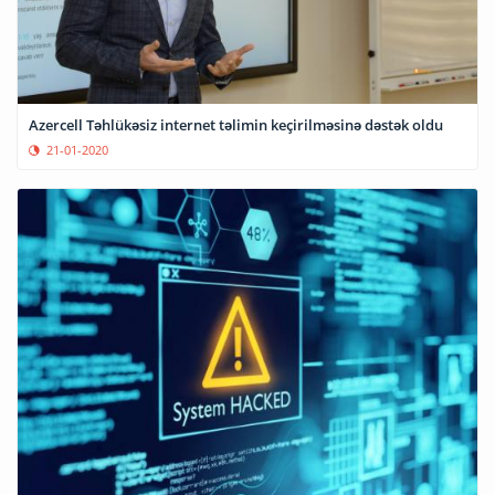
Azercell Təhlükəsiz internet təlimin keçirilməsinə dəstək oldu
21-01-2020