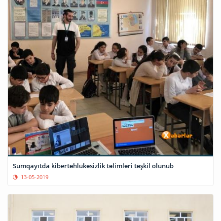
Sumqayıtda kibertəhlükəsizlik təlimləri təşkil olunub
13-05-2019