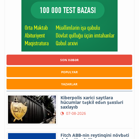
SON XƏBƏR
POPULYAR
YAZARLAR
Kiberpolis xarici saytlara
hücumlar təşkil edən şəxsləri
saxlayıb
07-08-2026
Fitch ABB-nin reytinqini növbəti