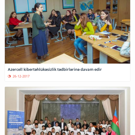
Azercell kibertəhlükəsizlik tədbirlərinə davam edir
26-12-2017