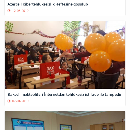
Azercell Kibertəhlükəsizlik Həftəsinə qoşulub
12-03-2019
Bakcell məktəbliləri İnternetdən təhlükəsiz istifadə ilə tanış edir
07-01-2019