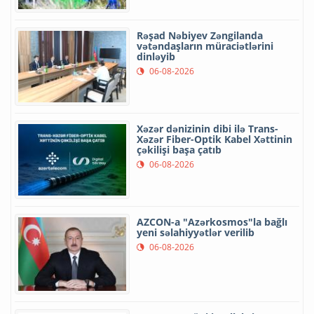
Rəşad Nəbiyev Zəngilanda
vətəndaşların müraciətlərini
dinləyib
06-08-2026
Xəzər dənizinin dibi ilə Trans-
Xəzər Fiber-Optik Kabel Xəttinin
çəkilişi başa çatıb
06-08-2026
AZCON-a "Azərkosmos"la bağlı
yeni səlahiyyətlər verilib
06-08-2026