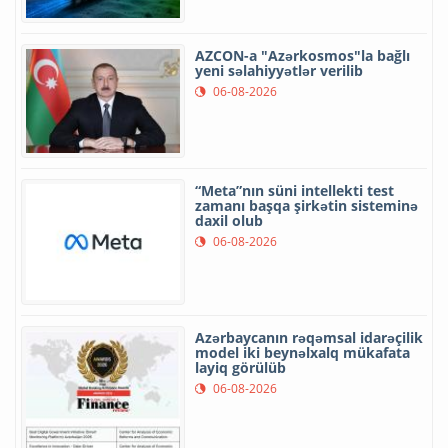
AZCON-a "Azərkosmos"la bağlı
yeni səlahiyyətlər verilib
06-08-2026
“Meta”nın süni intellekti test
zamanı başqa şirkətin sisteminə
daxil olub
06-08-2026
Azərbaycanın rəqəmsal idarəçilik
model iki beynəlxalq mükafata
layiq görülüb
06-08-2026