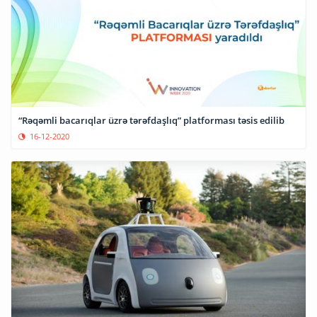
“Rəqəmli bacarıqlar üzrə tərəfdaşlıq” platforması təsis edilib
16-12-2020