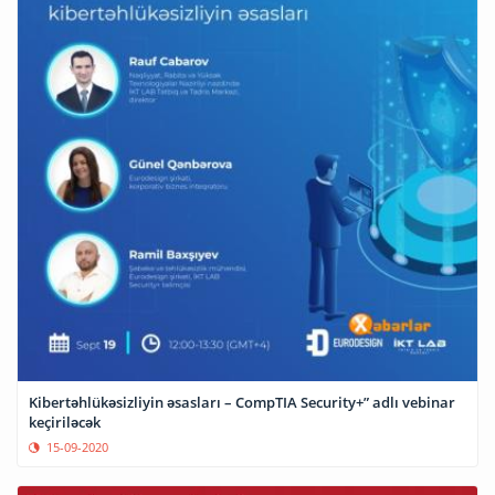
Kibertəhlükəsizliyin əsasları – CompTIA Security+” adlı vebinar
keçiriləcək
15-09-2020