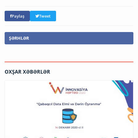
Paylaş
Tweet
ŞƏRHLƏR
OXŞAR XƏBƏRLƏR