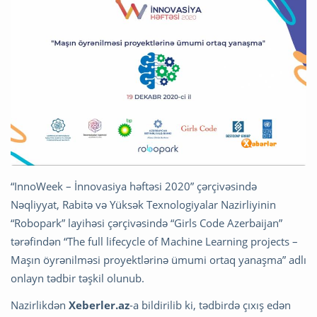
“InnoWeek – İnnovasiya həftəsi 2020” çərçivəsində
Nəqliyyat, Rabitə və Yüksək Texnologiyalar Nazirliyinin
“Robopark” layihəsi çərçivəsində “Girls Code Azerbaijan”
tərəfindən “The full lifecycle of Machine Learning projects –
Maşın öyrənilməsi proyektlərinə ümumi ortaq yanaşma” adlı
onlayn tədbir təşkil olunub.
Nazirlikdən
Xeberler.az
-a bildirilib ki, tədbirdə çıxış edən