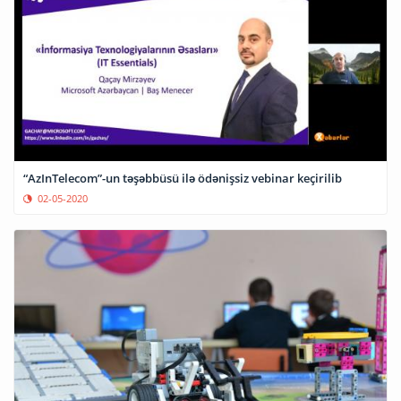
“AzInTelecom”-un təşəbbüsü ilə ödənişsiz vebinar keçirilib
02-05-2020