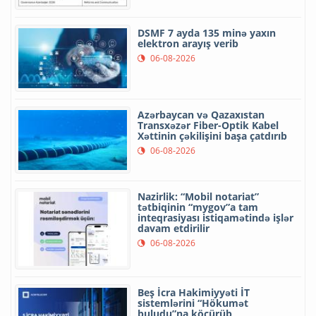
DSMF 7 ayda 135 minə yaxın
elektron arayış verib
06-08-2026
Azərbaycan və Qazaxıstan
Transxəzər Fiber-Optik Kabel
Xəttinin çəkilişini başa çatdırıb
06-08-2026
Nazirlik: “Mobil notariat”
tətbiqinin “mygov”a tam
inteqrasiyası istiqamətində işlər
davam etdirilir
06-08-2026
Beş İcra Hakimiyyəti İT
sistemlərini “Hökumət
buludu”na köçürüb