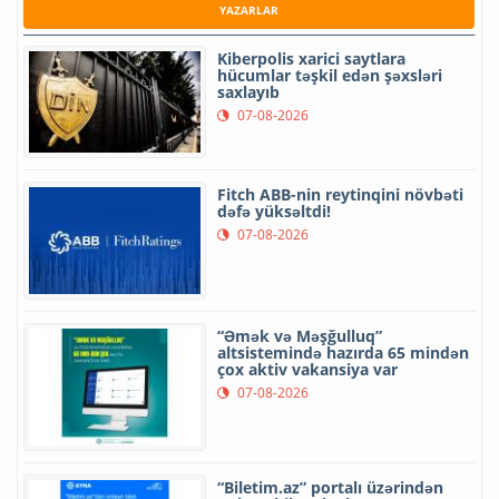
YAZARLAR
Kiberpolis xarici saytlara
hücumlar təşkil edən şəxsləri
saxlayıb
07-08-2026
Fitch ABB-nin reytinqini növbəti
dəfə yüksəltdi!
07-08-2026
“Əmək və Məşğulluq”
altsistemində hazırda 65 mindən
çox aktiv vakansiya var
07-08-2026
“Biletim.az” portalı üzərindən