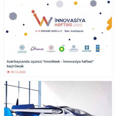
Azərbaycanda üçüncü “InnoWeek – İnnovasiya həftəsi”
keçiriləcək
09-12-2020