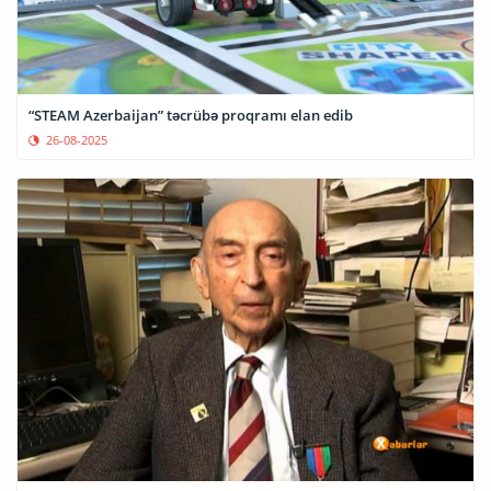
“STEAM Azerbaijan” təcrübə proqramı elan edib
26-08-2025