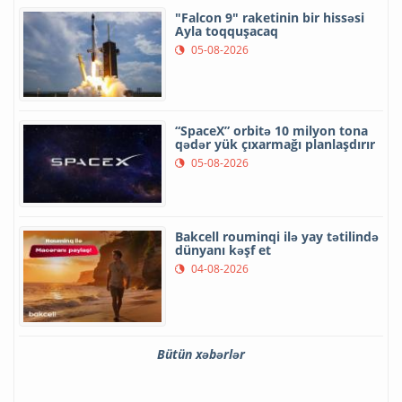
"Falcon 9" raketinin bir hissəsi
Ayla toqquşacaq
05-08-2026
“SpaceX” orbitə 10 milyon tona
qədər yük çıxarmağı planlaşdırır
05-08-2026
Bakcell rouminqi ilə yay tətilində
dünyanı kəşf et
04-08-2026
Bütün xəbərlər