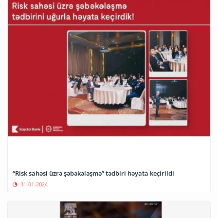
“Risk sahəsi üzrə şəbəkələşmə” tədbiri həyata keçirildi
31-01-2024