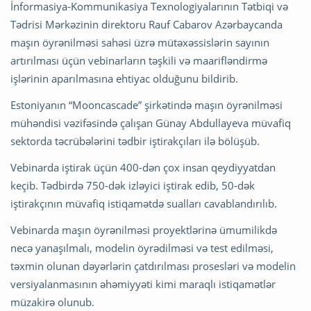
İnformasiya-Kommunikasiya Texnologiyalarının Tətbiqi və
Tədrisi Mərkəzinin direktoru Rauf Cabarov Azərbaycanda
maşın öyrənilməsi sahəsi üzrə mütəxəssislərin sayının
artırılması üçün vebinarların təşkili və maarifləndirmə
işlərinin aparılmasına ehtiyac olduğunu bildirib.
Estoniyanın “Mooncascade” şirkətində maşın öyrənilməsi
mühəndisi vəzifəsində çalışan Günay Abdullayeva müvafiq
sektorda təcrübələrini tədbir iştirakçıları ilə bölüşüb.
Vebinarda iştirak üçün 400-dən çox insan qeydiyyatdan
keçib. Tədbirdə 750-dək izləyici iştirak edib, 50-dək
iştirakçının müvafiq istiqamətdə sualları cavablandırılıb.
Vebinarda maşın öyrənilməsi proyektlərinə ümumilikdə
necə yanaşılmalı, modelin öyrədilməsi və test edilməsi,
təxmin olunan dəyərlərin çatdırılması prosesləri və modelin
versiyalanmasının əhəmiyyəti kimi maraqlı istiqamətlər
müzakirə olunub.