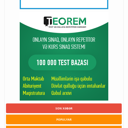
SON XƏBƏR
POPULYAR