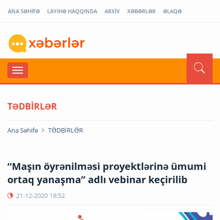
ANA SƏHİFƏ
LAYİHƏ HAQQINDA
ARXİV
XƏBƏRLƏR
ƏLAQƏ
TƏDBİRLƏR
Ana Səhifə
TƏDBİRLƏR
“Maşın öyrənilməsi proyektlərinə ümumi
ortaq yanaşma” adlı vebinar keçirilib
21-12-2020
18:52