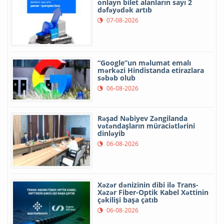
onlayn bilet alanların sayı 2
dəfəyədək artıb
07-08-2026
“Google”un məlumat emalı
mərkəzi Hindistanda etirazlara
səbəb olub
06-08-2026
Rəşad Nəbiyev Zəngilanda
vətəndaşların müraciətlərini
dinləyib
06-08-2026
Xəzər dənizinin dibi ilə Trans-
Xəzər Fiber-Optik Kabel Xəttinin
çəkilişi başa çatıb
06-08-2026