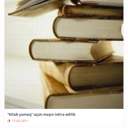
“Kitab yumaq” üçün maşın ixtira edilib
17-02-2011