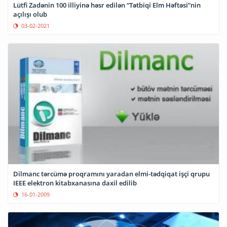
Lütfi Zadənin 100 illiyinə həsr edilən “Tətbiqi Elm Həftəsi”nin
açılışı olub
03-02-2021
Dilmanc tərcümə proqramını yaradan elmi-tədqiqat işçi qrupu
IEEE elektron kitabxanasına daxil edilib
16-01-2009