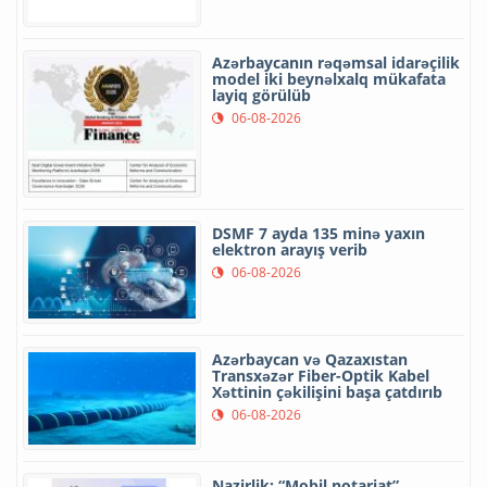
Azərbaycanın rəqəmsal idarəçilik
model iki beynəlxalq mükafata
layiq görülüb
06-08-2026
DSMF 7 ayda 135 minə yaxın
elektron arayış verib
06-08-2026
Azərbaycan və Qazaxıstan
Transxəzər Fiber-Optik Kabel
Xəttinin çəkilişini başa çatdırıb
06-08-2026
Nazirlik: “Mobil notariat”