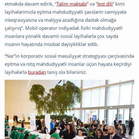
etməkdə davam edirik, “
Təlim məktəbi
” və “
Jest dili
” kimi
layihələrimizlə eşitmə məhdudiyyətli şəxslərin cəmiyyətə
inteqrasiyasına və maliyyə azadlığına dəstək olmağa
çalışırıq”. Mobil operator indiyədək fiziki məhdudiyyətli
insanlara yönəlik davamlı sosial layihələrlə çox sayda
insanın həyatında müsbət dəyişikliklər edib.
“Nar”ın korporativ sosial məsuliyyət strategiyası çərçivəsində
eşitmə və nitq məhdudiyyətli insanlar üçün həyata keçirdiyi
layihələrlə
buradan
tanış ola bilərsiniz.