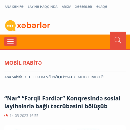
ANA SƏHİFƏ
LAYİHƏ HAQQINDA
ARXİV
XƏBƏRLƏR
ƏLAQƏ
MOBİL RABİTƏ
Ana Səhifə
TELEKOM VƏ NƏQLİYYAT
MOBİL RABİTƏ
“Nar” “Fərqli Fərdlər” Konqresində sosial
layihələrlə bağlı təcrübəsini bölüşüb
14-03-2023
16:55