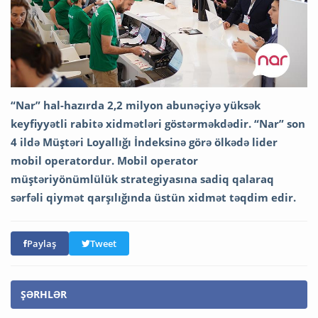
“Nar” hal-hazırda 2,2 milyon abunəçiyə yüksək
keyfiyyətli rabitə xidmətləri göstərməkdədir. “Nar” son
4 ildə Müştəri Loyallığı İndeksinə görə ölkədə lider
mobil operatordur. Mobil operator
müştəriyönümlülük strategiyasına sadiq qalaraq
sərfəli qiymət qarşılığında üstün xidmət təqdim edir.
Paylaş
Tweet
ŞƏRHLƏR