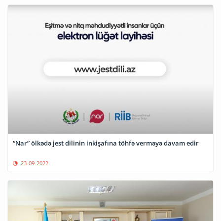
“Nar” ölkədə jest dilinin inkişafına töhfə verməyə davam edir
23-09-2022