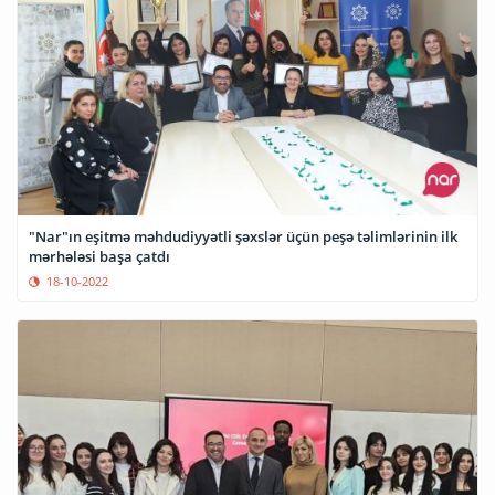
"Nar"ın eşitmə məhdudiyyətli şəxslər üçün peşə təlimlərinin ilk
mərhələsi başa çatdı
18-10-2022