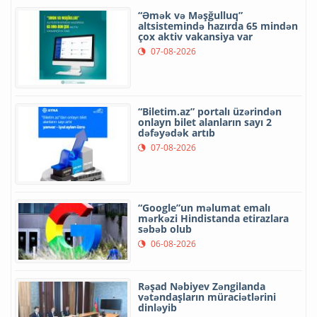
“Əmək və Məşğulluq”
altsistemində hazırda 65 mindən
çox aktiv vakansiya var
07-08-2026
“Biletim.az” portalı üzərindən
onlayn bilet alanların sayı 2
dəfəyədək artıb
07-08-2026
“Google”un məlumat emalı
mərkəzi Hindistanda etirazlara
səbəb olub
06-08-2026
Rəşad Nəbiyev Zəngilanda
vətəndaşların müraciətlərini
dinləyib