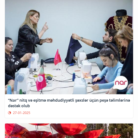
“Nar” nitq və eşitmə məhdudiyyətli şəxslər üçün peşə təlimlərinə
dəstək olub
27-01-2025