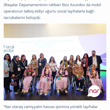
Əlaqələr Departamentinin rəhbəri Əziz Axundov da mobil
operatorun tətbiq etdiyi uğurlu sosial layihələrlə bağlı
təcrübələrini bölüşüb:
“Nar olaraq cəmiyyətin həssas qisminə yönəlik layihələr