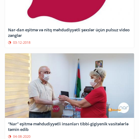
Nar-dan eşitmə və nitq məhdudiyyətli şəxslər üçün pulsuz video
zənglər
03-12-2018
“Nar” eşitmə məhdudiyyətli insanları tibbi-gigiyenik vasitələrlə
təmin edib
04-08-2020