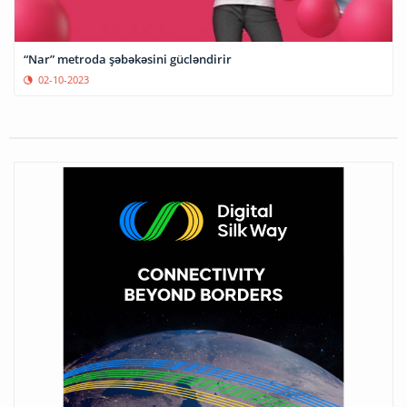
“Nar” metroda şəbəkəsini gücləndirir
02-10-2023