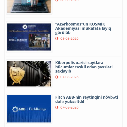
“Azərkosmos”un KOSMİK
Akademiyası mükafata layiq
görülüb
08-08-2026
Kiberpolis xarici saytlara
hücumlar təşkil edən şəxsləri
saxlayıb
07-08-2026
Fitch ABB-nin reytinqini növbəti
dəfə yüksəltdi!
07-08-2026