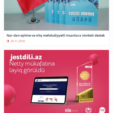
Nar-dan eşitmə və nitq məhdudiyyətli insanlara növbəti dəstək
29-11-2018