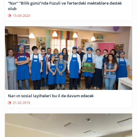
“Nar” “Bilik günü”ndə Füzuli və Tərtərdəki məktəblərə dəstək
olub
15-09-2023
Nar-ın sosial layihələri bu il də davam edəcək
21-02-2019