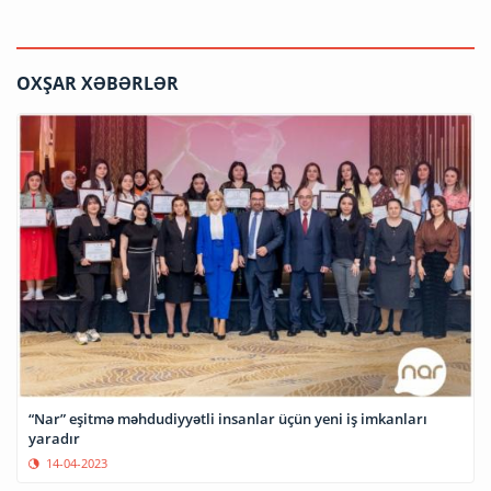
OXŞAR XƏBƏRLƏR
“Nar” eşitmə məhdudiyyətli insanlar üçün yeni iş imkanları
yaradır
14-04-2023