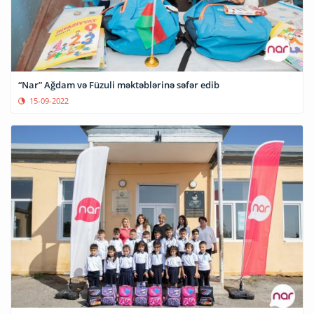
“Nar” Ağdam və Füzuli məktəblərinə səfər edib
15-09-2022