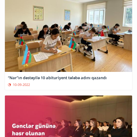
“Nar”ın dəstəyilə 10 abituriyent tələbə adını qazandı
10-09-2022