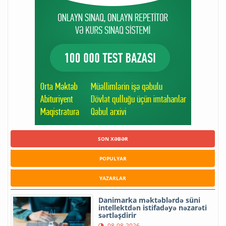
SON XƏBƏR
POPULYAR
YAZARLAR
Danimarka məktəblərdə süni
intellektdən istifadəyə nəzarəti
sərtləşdirir
08-08-2026