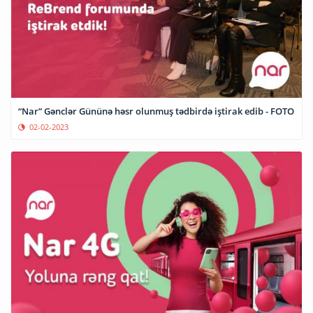
“Nar” Gənclər Gününə həsr olunmuş tədbirdə iştirak edib - FOTO
02-02-2023