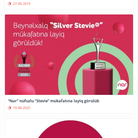
27-09-2019
“Nar” nüfuzlu “Stevie” mükafatına layiq görülüb
19-08-2025