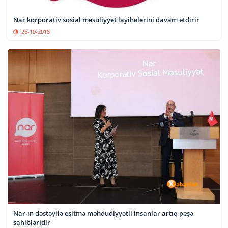
Nar korporativ sosial məsuliyyət layihələrini davam etdirir
26-10-2018
Nar-ın dəstəyilə eşitmə məhdudiyyətli insanlar artıq peşə
sahibləridir