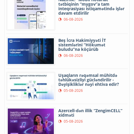
tətbiqinin “mygov”a tam
inteqrasiyası istiqamətində işlər
davam etdirilir
06-08-2026
Beş İcra Hakimiyyəti İT
sistemlərini “Hökumət
buludu”na köçürüb
06-08-2026
Uşaqların rəqəmsal mühitdə
təhlükəsizliyi gücləndirilir -
Dəyişikliklər nəyi ehtiva edir?
05-08-2026
Azercell-dən illik “ZengimCELL”
xidməti
05-08-2026