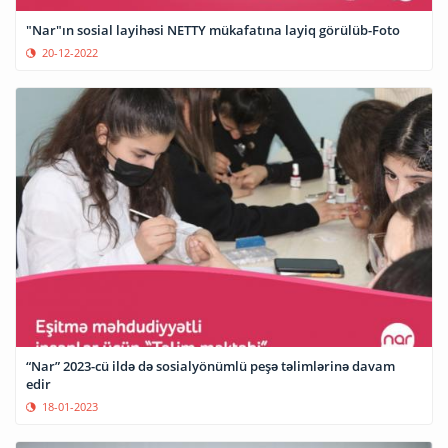
"Nar"ın sosial layihəsi NETTY mükafatına layiq görülüb-Foto
20-12-2022
“Nar” 2023-cü ildə də sosialyönümlü peşə təlimlərinə davam
edir
18-01-2023