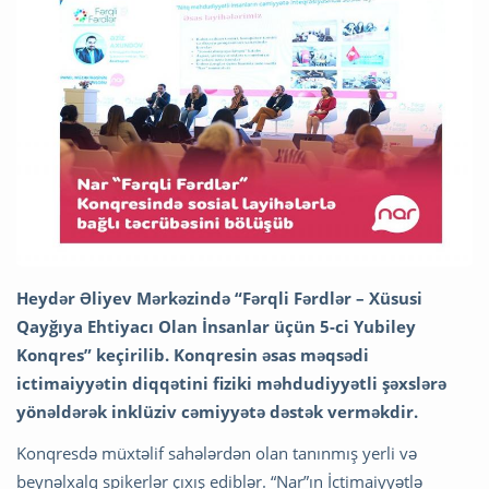
Heydər Əliyev Mərkəzində “Fərqli Fərdlər – Xüsusi
Qayğıya Ehtiyacı Olan İnsanlar üçün 5-ci Yubiley
Konqres” keçirilib. Konqresin əsas məqsədi
ictimaiyyətin diqqətini fiziki məhdudiyyətli şəxslərə
yönəldərək inklüziv cəmiyyətə dəstək verməkdir.
Konqresdə müxtəlif sahələrdən olan tanınmış yerli və
beynəlxalq spikerlər çıxış ediblər. “Nar”ın İctimaiyyətlə