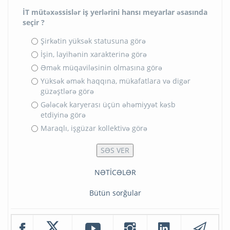
İT mütəxəssislər iş yerlərini hansı meyarlar əsasında
seçir ?
Şirkətin yüksək statusuna görə
İşin, layihənin xarakterinə görə
Əmək müqaviləsinin olmasına görə
Yüksək əmək haqqına, mükafatlara və digər
güzəştlərə görə
Gələcək karyerası üçün əhəmiyyət kəsb
etdiyinə görə
Maraqlı, işgüzar kollektivə görə
NƏTİCƏLƏR
Bütün sorğular