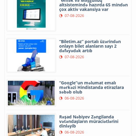
“Əmək və Məşğulluq”
altsistemində hazırda 65 mindən
çox aktiv vakansiya var
07-08-2026
“Biletim.az” portalı üzərindən
onlayn bilet alanların sayı 2
dəfəyədək artıb
07-08-2026
“Google”un məlumat emalı
mərkəzi Hindistanda etirazlara
səbəb olub
06-08-2026
Rəşad Nəbiyev Zəngilanda
vətəndaşların müraciətlərini
dinləyib
06-08-2026