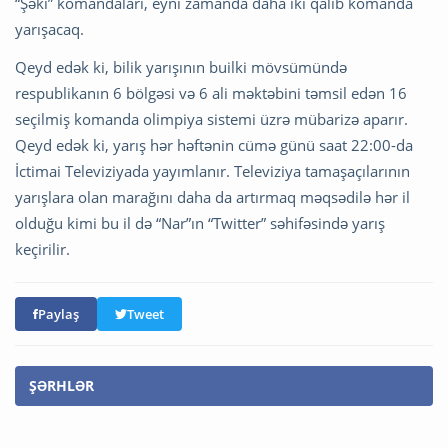
“Şəki” komandaları, eyni zamanda daha iki qalib komanda
yarışacaq.
Qeyd edək ki, bilik yarışının builki mövsümündə
respublikanın 6 bölgəsi və 6 ali məktəbini təmsil edən 16
seçilmiş komanda olimpiya sistemi üzrə mübarizə aparır.
Qeyd edək ki, yarış hər həftənin cümə günü saat 22:00-da
İctimai Televiziyada yayımlanır. Televiziya tamaşaçılarının
yarışlara olan marağını daha da artırmaq məqsədilə hər il
olduğu kimi bu il də “Nar”ın “Twitter” səhifəsində yarış
keçirilir.
Paylaş
Tweet
ŞƏRHLƏR