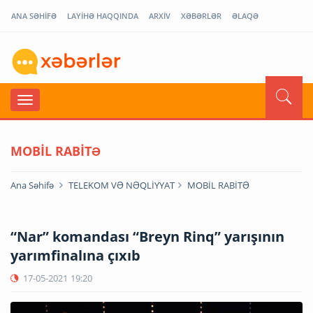
ANA SƏHİFƏ
LAYİHƏ HAQQINDA
ARXİV
XƏBƏRLƏR
ƏLAQƏ
MOBİL RABİTƏ
Ana Səhifə
TELEKOM VƏ NƏQLİYYAT
MOBİL RABİTƏ
“Nar” komandası “Breyn Rinq” yarışının
yarımfinalına çıxıb
17-05-2021
19:20