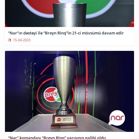
“Nar”ın dəstəyi ilə “Breyn Rinq”in 21-ci mövsümü davam edir
15-04-2023
“Nar” komandası “Breyn Rinq” yarışının qalibi oldu