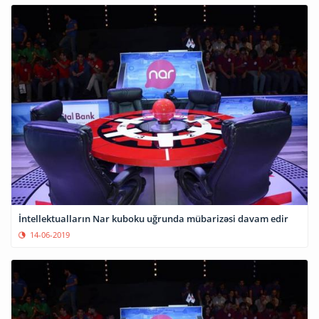
İntellektualların Nar kuboku uğrunda mübarizəsi davam edir
14-06-2019