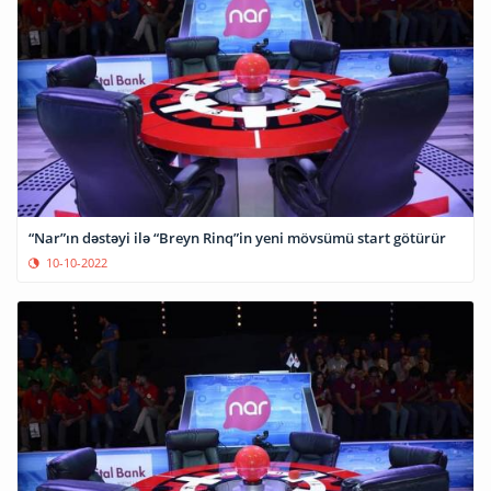
“Nar”ın dəstəyi ilə “Breyn Rinq”in yeni mövsümü start götürür
10-10-2022