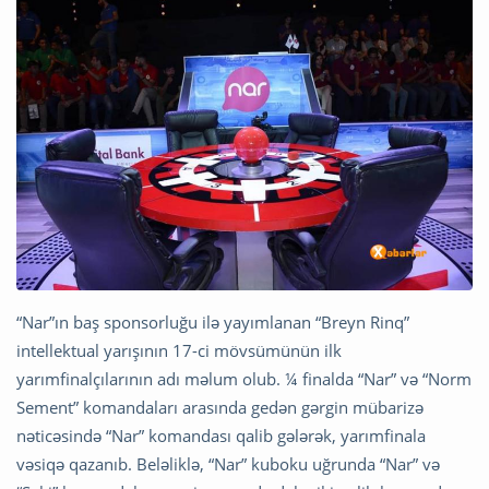
“Nar”ın baş sponsorluğu ilə yayımlanan “Breyn Rinq”
intellektual yarışının 17-ci mövsümünün ilk
yarımfinalçılarının adı məlum olub. ¼ finalda “Nar” və “Norm
Sement” komandaları arasında gedən gərgin mübarizə
nəticəsində “Nar” komandası qalib gələrək, yarımfinala
vəsiqə qazanıb. Beləliklə, “Nar” kuboku uğrunda “Nar” və