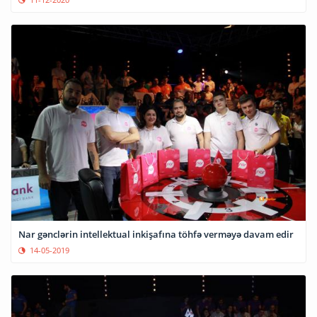
Nar gənclərin intellektual inkişafına töhfə verməyə davam edir
14-05-2019