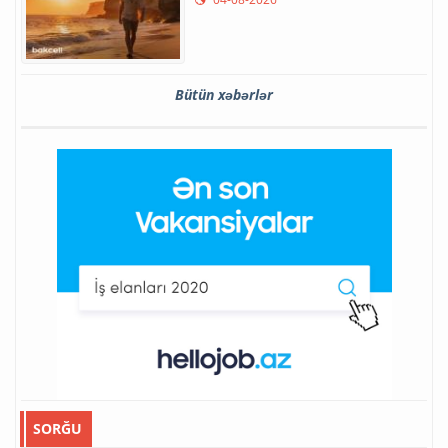
Bütün xəbərlər
SORĞU