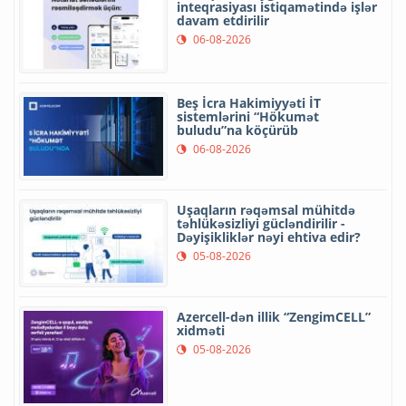
inteqrasiyası istiqamətində işlər
davam etdirilir
06-08-2026
Beş İcra Hakimiyyəti İT
sistemlərini “Hökumət
buludu”na köçürüb
06-08-2026
Uşaqların rəqəmsal mühitdə
təhlükəsizliyi gücləndirilir -
Dəyişikliklər nəyi ehtiva edir?
05-08-2026
Azercell-dən illik “ZengimCELL”
xidməti
05-08-2026