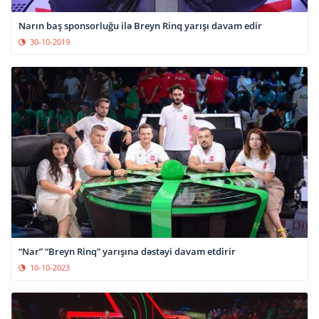
Narın baş sponsorluğu ilə Breyn Rinq yarışı davam edir
30-10-2019
“Nar” “Breyn Rinq” yarışına dəstəyi davam etdirir
10-10-2023