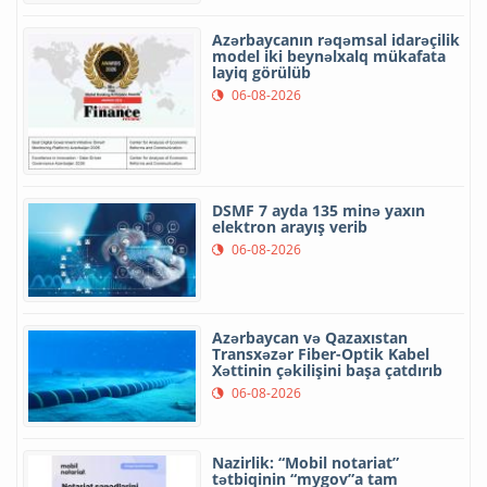
Azərbaycanın rəqəmsal idarəçilik
model iki beynəlxalq mükafata
layiq görülüb
06-08-2026
DSMF 7 ayda 135 minə yaxın
elektron arayış verib
06-08-2026
Azərbaycan və Qazaxıstan
Transxəzər Fiber-Optik Kabel
Xəttinin çəkilişini başa çatdırıb
06-08-2026
Nazirlik: “Mobil notariat”
tətbiqinin “mygov”a tam