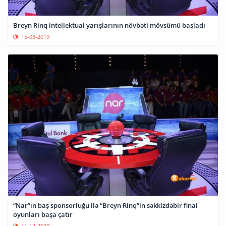
Breyn Rinq intellektual yarışlarının növbəti mövsümü başladı
15-03-2019
“Nar”ın baş sponsorluğu ilə “Breyn Rinq”in səkkizdəbir final
oyunları başa çatır
11-12-2020