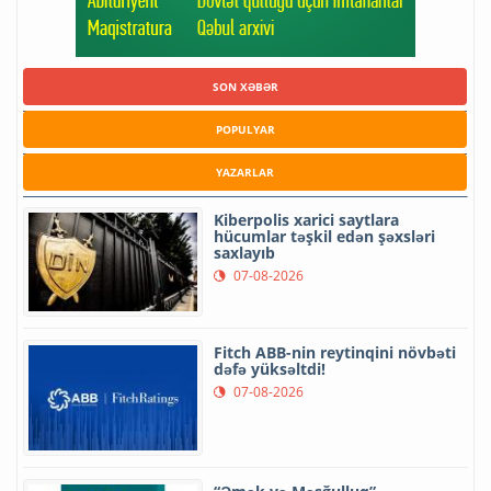
SON XƏBƏR
POPULYAR
YAZARLAR
Kiberpolis xarici saytlara
hücumlar təşkil edən şəxsləri
saxlayıb
07-08-2026
Fitch ABB-nin reytinqini növbəti
dəfə yüksəltdi!
07-08-2026