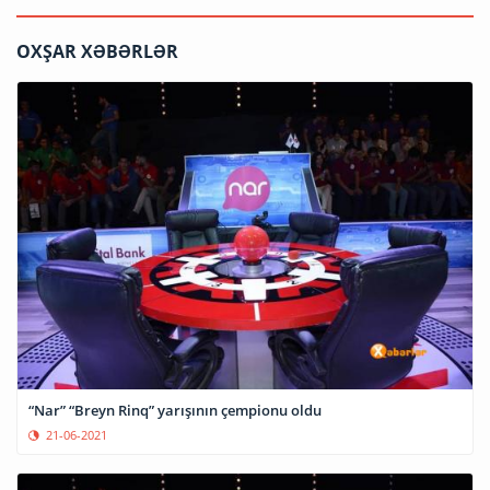
OXŞAR XƏBƏRLƏR
“Nar” “Breyn Rinq” yarışının çempionu oldu
21-06-2021