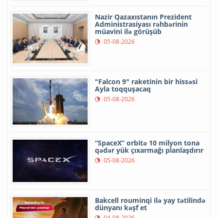
Nazir Qazaxıstanın Prezident
Administrasiyası rəhbərinin
müavini ilə görüşüb
05-08-2026
"Falcon 9" raketinin bir hissəsi
Ayla toqquşacaq
05-08-2026
“SpaceX” orbitə 10 milyon tona
qədər yük çıxarmağı planlaşdırır
05-08-2026
Bakcell rouminqi ilə yay tətilində
dünyanı kəşf et
04-08-2026