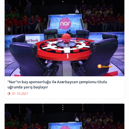
“Nar”ın baş sponsorluğu ilə Azərbaycan çempionu titulu
uğrunda yarış başlayır
01-10-2021