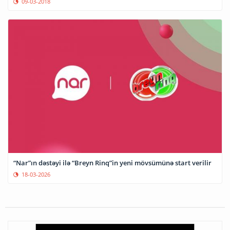
09-03-2018
“Nar”ın dəstəyi ilə “Breyn Rinq”in yeni mövsümünə start verilir
18-03-2026