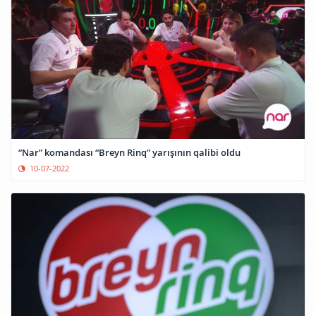
“Nar” komandası “Breyn Rinq” yarışının qalibi oldu
10-07-2022