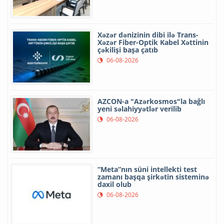
Xəzər dənizinin dibi ilə Trans-
Xəzər Fiber-Optik Kabel Xəttinin
çəkilişi başa çatıb
06-08-2026
AZCON-a "Azərkosmos"la bağlı
yeni səlahiyyətlər verilib
06-08-2026
“Meta”nın süni intellekti test
zamanı başqa şirkətin sisteminə
daxil olub
06-08-2026