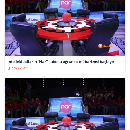
İntellektualların “Nar” kuboku uğrunda mübarizəsi başlayır
19-02-2021