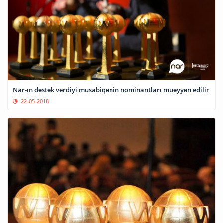
Nar-ın dəstək verdiyi müsabiqənin nominantları müəyyən edilir
22-05-2018