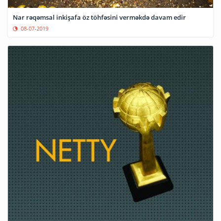
Nar rəqəmsal inkişafa öz töhfəsini verməkdə davam edir
08-07-2019