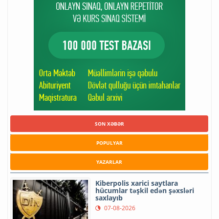
SON XƏBƏR
POPULYAR
YAZARLAR
Kiberpolis xarici saytlara
hücumlar təşkil edən şəxsləri
saxlayıb
07-08-2026