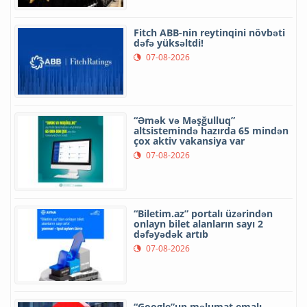
Fitch ABB-nin reytinqini növbəti
dəfə yüksəltdi!
07-08-2026
“Əmək və Məşğulluq”
altsistemində hazırda 65 mindən
çox aktiv vakansiya var
07-08-2026
“Biletim.az” portalı üzərindən
onlayn bilet alanların sayı 2
dəfəyədək artıb
07-08-2026
“Google”un məlumat emalı