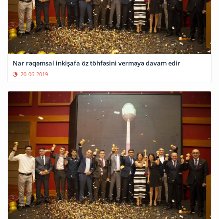
Nar rəqəmsal inkişafa öz töhfəsini verməyə davam edir
20-06-2019