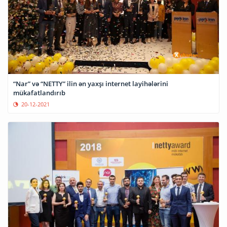
“Nar” və “NETTY” ilin ən yaxşı internet layihələrini
mükafatlandırıb
20-12-2021