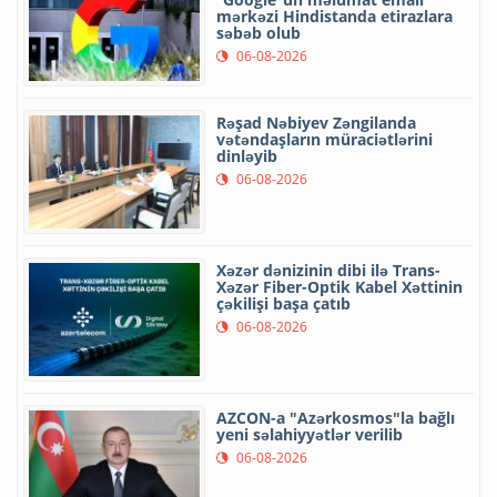
mərkəzi Hindistanda etirazlara
səbəb olub
06-08-2026
Rəşad Nəbiyev Zəngilanda
vətəndaşların müraciətlərini
dinləyib
06-08-2026
Xəzər dənizinin dibi ilə Trans-
Xəzər Fiber-Optik Kabel Xəttinin
çəkilişi başa çatıb
06-08-2026
AZCON-a "Azərkosmos"la bağlı
yeni səlahiyyətlər verilib
06-08-2026