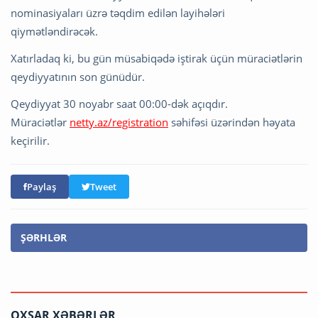
nominasiyaları üzrə təqdim edilən layihələri
qiymətləndirəcək.
Xatırladaq ki, bu gün müsabiqədə iştirak üçün müraciətlərin
qeydiyyatının son günüdür.
Qeydiyyat 30 noyabr saat 00:00-dək açıqdır.
Müraciətlər
netty.az/registration
səhifəsi üzərindən həyata
keçirilir.
Paylaş
Tweet
ŞƏRHLƏR
OXŞAR XƏBƏRLƏR