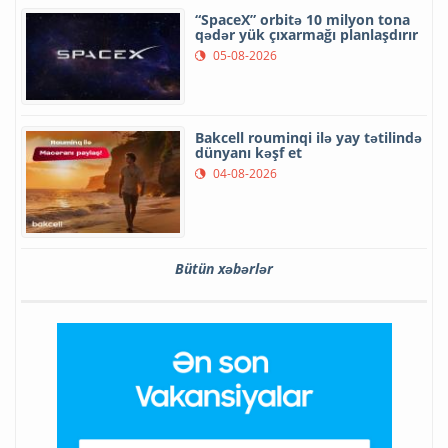
“SpaceX” orbitə 10 milyon tona
qədər yük çıxarmağı planlaşdırır
05-08-2026
Bakcell rouminqi ilə yay tətilində
dünyanı kəşf et
04-08-2026
Bütün xəbərlər