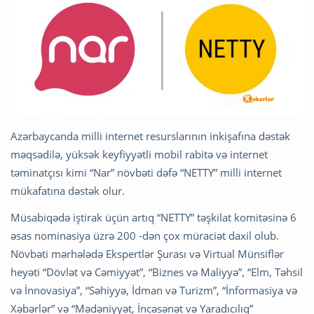
Azərbaycanda milli internet resurslarının inkişafına dəstək
məqsədilə, yüksək keyfiyyətli mobil rabitə və internet
təminatçısı kimi “Nar” növbəti dəfə “NETTY” milli internet
mükafatına dəstək olur.
Müsabiqədə iştirak üçün artıq “NETTY” təşkilat komitəsinə 6
əsas nominasiya üzrə 200 -dən çox müraciət daxil olub.
Növbəti mərhələdə Ekspertlər Şurası və Virtual Münsiflər
heyəti “Dövlət və Cəmiyyət”, “Biznes və Maliyyə”, “Elm, Təhsil
və İnnovasiya”, “Səhiyyə, İdman və Turizm”, “İnformasiya və
Xəbərlər” və “Mədəniyyət, İncəsənət və Yaradıcılıq”