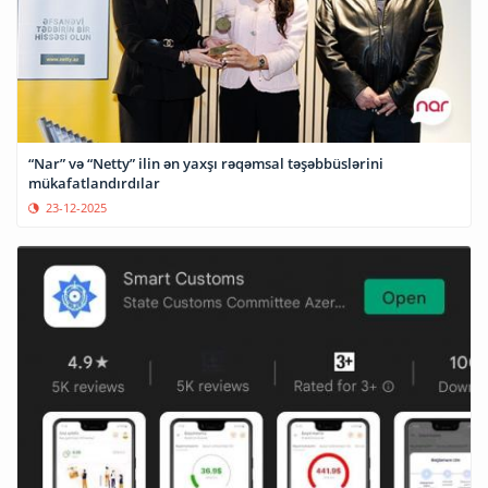
“Nar” və “Netty” ilin ən yaxşı rəqəmsal təşəbbüslərini
mükafatlandırdılar
23-12-2025