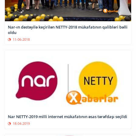
Nar-ın dəstəyilə keçirilən NETTY-2018 mükafatının qalibləri bəlli
oldu
11-06-2018
Nar NETTY-2019 milli internet mükafatının əsas tərəfdaşı seçildi
18-04-2019