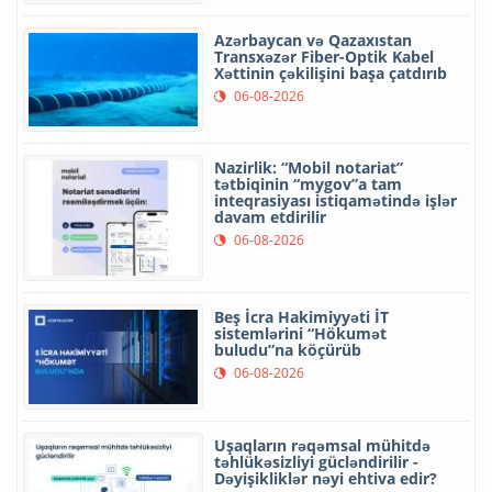
Azərbaycan və Qazaxıstan
Transxəzər Fiber-Optik Kabel
Xəttinin çəkilişini başa çatdırıb
06-08-2026
Nazirlik: “Mobil notariat”
tətbiqinin “mygov”a tam
inteqrasiyası istiqamətində işlər
davam etdirilir
06-08-2026
Beş İcra Hakimiyyəti İT
sistemlərini “Hökumət
buludu”na köçürüb
06-08-2026
Uşaqların rəqəmsal mühitdə
təhlükəsizliyi gücləndirilir -
Dəyişikliklər nəyi ehtiva edir?