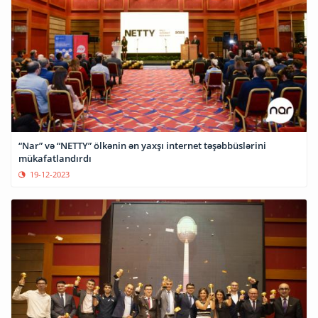
“Nar” və “NETTY” ölkənin ən yaxşı internet təşəbbüslərini
mükafatlandırdı
19-12-2023