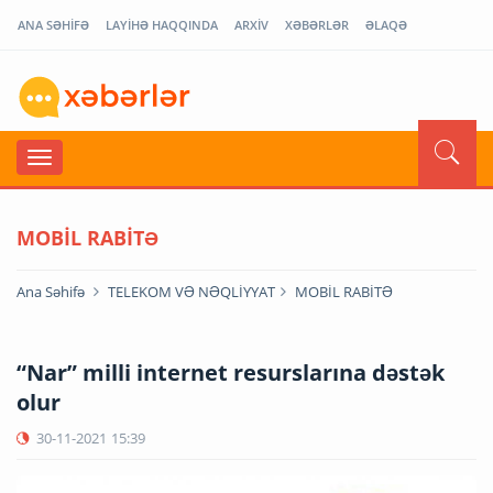
ANA SƏHİFƏ
LAYİHƏ HAQQINDA
ARXİV
XƏBƏRLƏR
ƏLAQƏ
MOBİL RABİTƏ
Ana Səhifə
TELEKOM VƏ NƏQLİYYAT
MOBİL RABİTƏ
“Nar” milli internet resurslarına dəstək
olur
30-11-2021
15:39