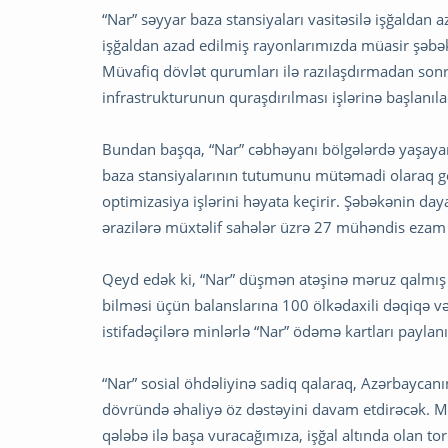
“Nar” səyyar baza stansiyaları vasitəsilə işğaldan a
işğaldan azad edilmiş rayonlarımızda müasir şəbək
Müvafiq dövlət qurumları ilə razılaşdırmadan son
infrastrukturunun quraşdırılması işlərinə başlanıla
Bundan başqa, “Nar” cəbhəyanı bölgələrdə yaşayan 
baza stansiyalarının tutumunu mütəmadi olaraq ge
optimizasiya işlərini həyata keçirir. Şəbəkənin da
ərazilərə müxtəlif sahələr üzrə 27 mühəndis ezam
Qeyd edək ki, “Nar” düşmən atəşinə məruz qalmış r
bilməsi üçün balanslarına 100 ölkədaxili dəqiqə 
istifadəçilərə minlərlə “Nar” ödəmə kartları paylanı
“Nar” sosial öhdəliyinə sadiq qalaraq, Azərbayca
dövründə əhaliyə öz dəstəyini davam etdirəcək.
qələbə ilə başa vuracağımıza, işğal altında olan t