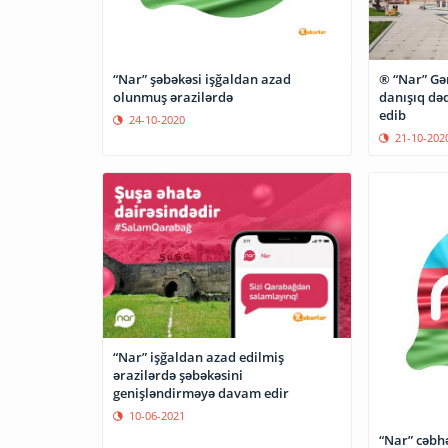
“Nar” şəbəkəsi işğaldan azad
® “Nar” Gən
olunmuş ərazilərdə
danışıq dəq
edib
24-10-2020
21-10-202
“Nar” işğaldan azad edilmiş
ərazilərdə şəbəkəsini
genişləndirməyə davam edir
10-06-2021
“Nar” cəbh