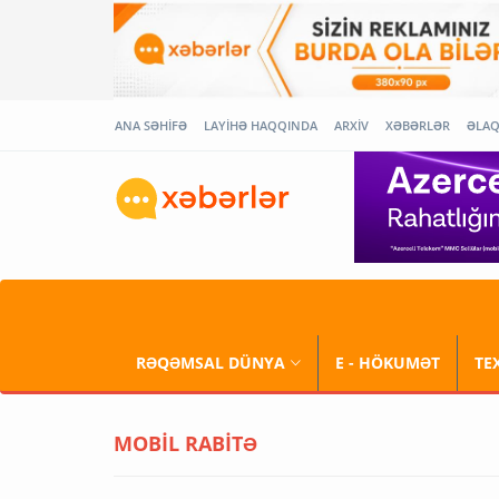
ANA SƏHİFƏ
LAYİHƏ HAQQINDA
ARXİV
XƏBƏRLƏR
ƏLA
RƏQƏMSAL DÜNYA
E - HÖKUMƏT
TE
MOBİL RABİTƏ