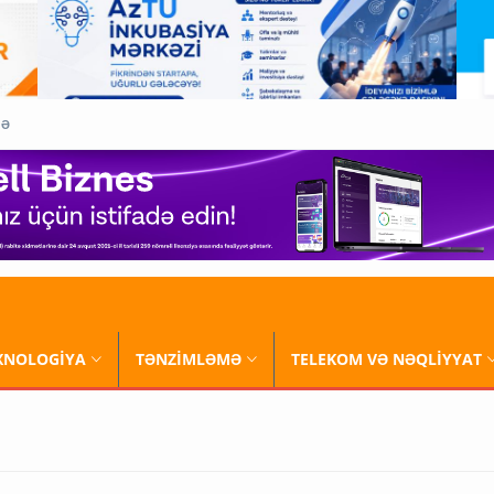
QƏ
XNOLOGİYA
TƏNZİMLƏMƏ
TELEKOM VƏ NƏQLİYYAT