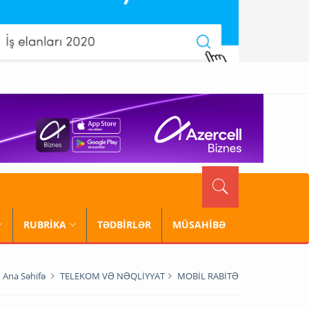
RUBRİKA
TƏDBİRLƏR
MÜSAHİBƏ
Ana Səhifə
TELEKOM VƏ NƏQLİYYAT
MOBİL RABİTƏ