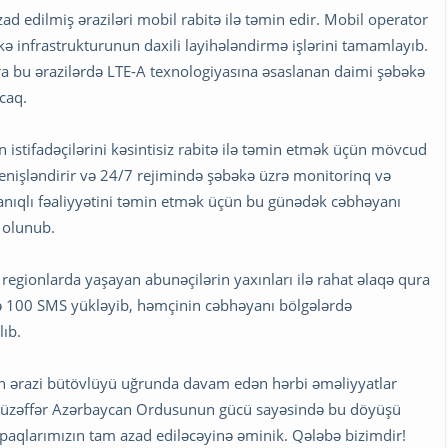
zad edilmiş əraziləri mobil rabitə ilə təmin edir. Mobil operator
ə infrastrukturunun daxili layihələndirmə işlərini tamamlayıb.
ra bu ərazilərdə LTE-A texnologiyasına əsaslanan daimi şəbəkə
caq.
istifadəçilərini kəsintisiz rabitə ilə təmin etmək üçün mövcud
nişləndirir və 24/7 rejimində şəbəkə üzrə monitorinq və
yanıqlı fəaliyyətini təmin etmək üçün bu günədək cəbhəyanı
 olunub.
egionlarda yaşayan abunəçilərin yaxınları ilə rahat əlaqə qura
və 100 SMS yükləyib, həmçinin cəbhəyanı bölgələrdə
lıb.
nın ərazi bütövlüyü uğrunda davam edən hərbi əməliyyatlar
 Müzəffər Azərbaycan Ordusunun gücü sayəsində bu döyüşü
orpaqlarımızın tam azad ediləcəyinə əminik. Qələbə bizimdir!