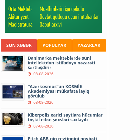
SON XƏBƏR
POPULYAR
YAZARLAR
Danimarka məktəblərdə süni
intellektdən istifadəyə nəzarəti
sərtləşdirir
08-08-2026
“Azərkosmos”un KOSMİK
Akademiyası mükafata layiq
görülüb
08-08-2026
Kiberpolis xarici saytlara hücumlar
təşkil edən şəxsləri saxlayıb
07-08-2026
Fitch ABB-nin reytinqini növbəti