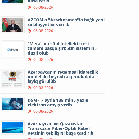
başa çatıb
06-08-2026
AZCON-a "Azərkosmos"la bağlı yeni
səlahiyyətlər verilib
06-08-2026
“Meta”nın süni intellekti test
zamanı başqa şirkətin sisteminə
daxil olub
06-08-2026
Azərbaycanın rəqəmsal idarəçilik
model iki beynəlxalq mükafata
layiq görülüb
06-08-2026
DSMF 7 ayda 135 minə yaxın
elektron arayış verib
06-08-2026
Azərbaycan və Qazaxıstan
Transxəzər Fiber-Optik Kabel
Xəttinin çəkilişini başa çatdırıb