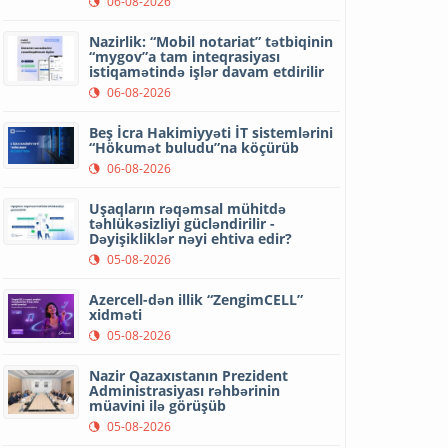
06-08-2026
Nazirlik: “Mobil notariat” tətbiqinin
“mygov”a tam inteqrasiyası
istiqamətində işlər davam etdirilir
06-08-2026
Beş İcra Hakimiyyəti İT sistemlərini
“Hökumət buludu”na köçürüb
06-08-2026
Uşaqların rəqəmsal mühitdə
təhlükəsizliyi gücləndirilir -
Dəyişikliklər nəyi ehtiva edir?
05-08-2026
Azercell-dən illik “ZengimCELL”
xidməti
05-08-2026
Nazir Qazaxıstanın Prezident
Administrasiyası rəhbərinin
müavini ilə görüşüb
05-08-2026