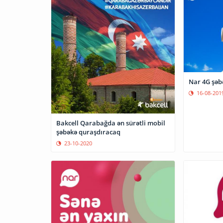
Nar 4G şəb
16-08-201
Bakcell Qarabağda ən sürətli mobil
şəbəkə quraşdıracaq
23-10-2020