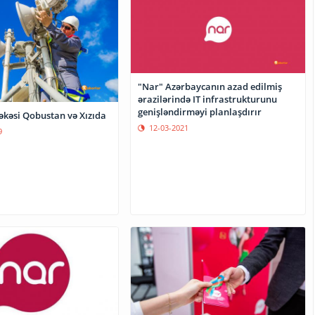
"Nar" Azərbaycanın azad edilmiş
ərazilərində IT infrastrukturunu
genişləndirməyi planlaşdırır
əkəsi Qobustan və Xızıda
12-03-2021
9