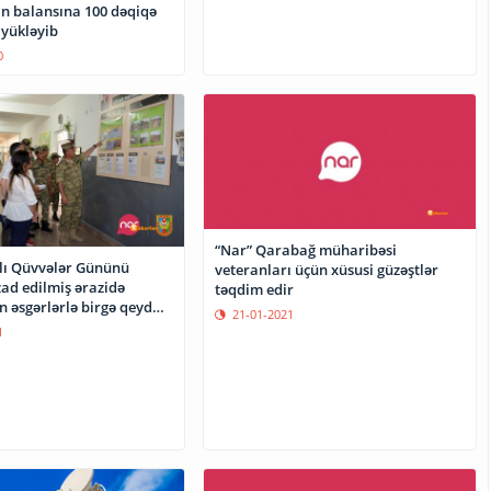
in balansına 100 dəqiqə
 yükləyib
0
“Nar” Qarabağ müharibəsi
hlı Qüvvələr Gününü
veteranları üçün xüsusi güzəştlər
ad edilmiş ərazidə
təqdim edir
 əsgərlərlə birgə qeyd
21-01-2021
1