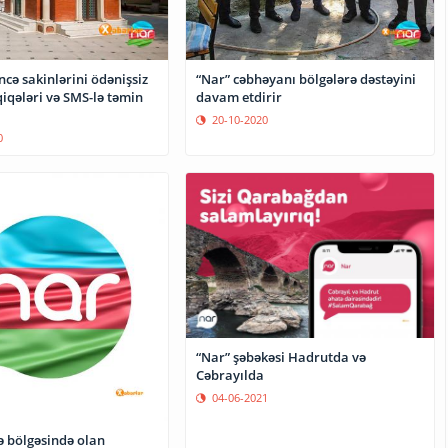
cə sakinlərini ödənişsiz
“Nar” cəbhəyanı bölgələrə dəstəyini
iqələri və SMS-lə təmin
davam etdirir
20-10-2020
0
“Nar” şəbəkəsi Hadrutda və
Cəbrayılda
04-06-2021
ə bölgəsində olan