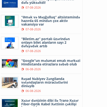
dəfə yüksəltdi!
07-08-2026
“Əmək və Məşğulluq” altsistemində
hazırda 65 mindən çox aktiv
vakansiya var
07-08-2026
“Biletim.az” portalı üzərindən
onlayn bilet alanların sayı 2
dəfəyədək artıb
07-08-2026
“Google”un məlumat emalı mərkəzi
Hindistanda etirazlara səbəb olub
06-08-2026
Rəşad Nəbiyev Zəngilanda
vətəndaşların müraciətlərini
dinləyib
06-08-2026
Xəzər dənizinin dibi ilə Trans-Xəzər
Fiber-Optik Kabel Xəttinin çəkilişi