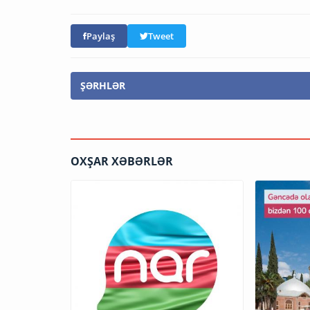
Paylaş
Tweet
ŞƏRHLƏR
OXŞAR XƏBƏRLƏR