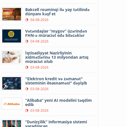
Bakcell rouminqi ilə yay tətilində
dünyanı kəşf et
04-08-2026
Vətəndaşlar “mygov” üzərindən
FHN-ə müraciət edə biləcəklər
04-08-2026
İqtisadiyyat Nazirliyinin
xidmətlərinə 13 milyondan artıq
müraciət olub
03-08-2026
"Elektron kredit və zəmanət"
sisteminin Əsasnaməsi" dəyişib
03-08-2026
“Alibaba” yeni AI modelini təqdim
edib
03-08-2026
“Dənizçilik” informasiya sistemi
yaradılacaq