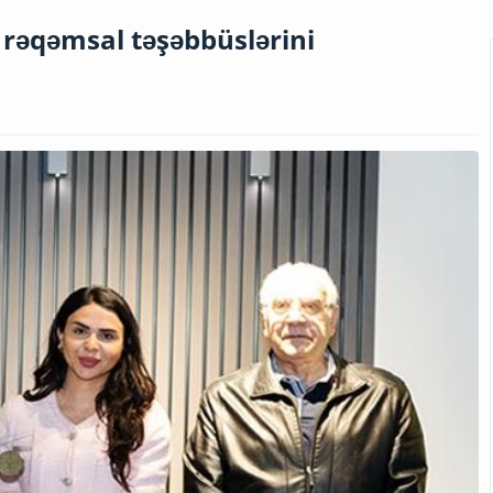
ı rəqəmsal təşəbbüslərini