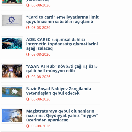
03-08-2026
"Card to card" əməliyyatlarına limit
qoyulmasının səbəbləri açıqlanıb
03-08-2026
ADB: CAREC rəqəmsal dəhlizi
internetin topdansatış qiymətlərini
aşağı salacaq
03-08-2026
“ASAN AI Hub” növbəti çağırış üzrə
qalib həll müəyyən edib
03-08-2026
Nazir Rəşad Nəbiyev Zəngilanda
vətəndaşları qəbul edəcək
03-08-2026
Magistraturaya qəbul olunanların
nəzərinə: Qeydiyyat yalnız “mygov”
üzərindən aparılacaq
03-08-2026