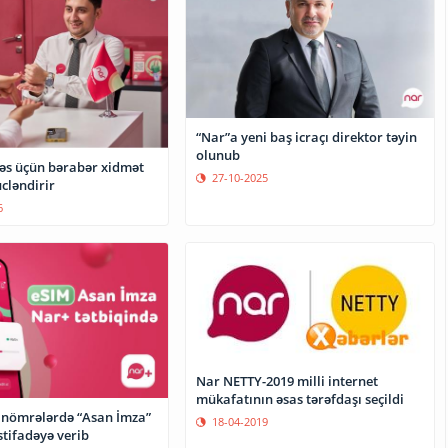
“Nar”a yeni baş icraçı direktor təyin
olunub
kəs üçün bərabər xidmət
27-10-2025
cləndirir
6
Nar NETTY-2019 milli internet
mükafatının əsas tərəfdaşı seçildi
 nömrələrdə “Asan İmza”
18-04-2019
stifadəyə verib