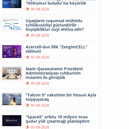
“Hökumət buludu”na köçürüb
06-08-2026
Uşaqların rəqəmsal mühitdə
təhlükəsizliyi gücləndirilir -
Dəyişikliklər nəyi ehtiva edir?
05-08-2026
Azercell-dən illik “ZengimCELL”
xidməti
05-08-2026
Nazir Qazaxıstanın Prezident
Administrasiyası rəhbərinin
müavini ilə görüşüb
05-08-2026
"Falcon 9" raketinin bir hissəsi Ayla
toqquşacaq
05-08-2026
“SpaceX” orbitə 10 milyon tona
qədər yük çıxarmağı planlaşdırır
05-08-2026