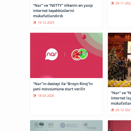
29-11-202
“Nar” və “NETTY” ölkənin ən yaxşı
internet təşəbbüslərini
mükafatlandırdı
19-12-2023
“Nar”ın dəstəyi ilə “Breyn Rinq”in
yeni mövsümünə start verilir
“Nar” və “N
18-03-2026
internet la
mükafatlan
20-12-202