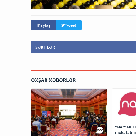
Paylaş
Tweet
ŞƏRHLƏR
OXŞAR XƏBƏRLƏR
"Nar" NETTY
mükafatını