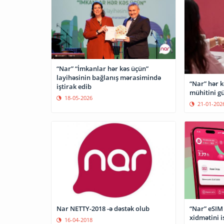
“Nar” “İmkanlar hər kəs üçün”
layihəsinin bağlanış mərasimində
“Nar” hər 
iştirak edib
mühitini gü
18-05-2026
21-01-202
Nar NETTY-2018 -ə dəstək olub
“Nar” eSIM
xidmətini i
16-04-2018