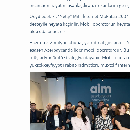
insanların həyatını asanlaşdıran, imkanlarını geniş
Qeyd edək ki, “Netty” Milli İnternet Mükafatı 2004-
dəstəyilə həyata keçirilir. Mobil operatorun həyata
əldə edə bilərsiniz.
Hazırda 2,2 milyon abunəçiyə xidmət göstərən “ Nar 
əsasən Azərbaycanda lider mobil operatordur. Bu u
müştəriyönümlü strategiya dayanır. Mobil operator 
yüksəkkeyfiyyətli rabitə xidmətləri, müxtəlif inter