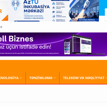
QƏ
XNOLOGİYA
TƏNZİMLƏMƏ
TELEKOM VƏ NƏQLİYYAT