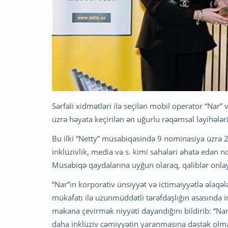
Sərfəli xidmətləri ilə seçilən mobil operator “Nar” 
üzrə həyata keçirilən ən uğurlu rəqəmsal layihələr
Bu ilki “Netty” müsabiqəsində 9 nominasiya üzrə 2
inklüzivlik, media və s. kimi sahələri əhatə edən
Müsabiqə qaydalarına uyğun olaraq, qaliblər onla
“Nar”ın korporativ ünsiyyət və ictimaiyyətlə əlaq
mükafatı ilə uzunmüddətli tərəfdaşlığın əsasında i
məkana çevirmək niyyəti dayandığını bildirib: “Na
daha inklüziv cəmiyyətin yaranmasına dəstək olmaq