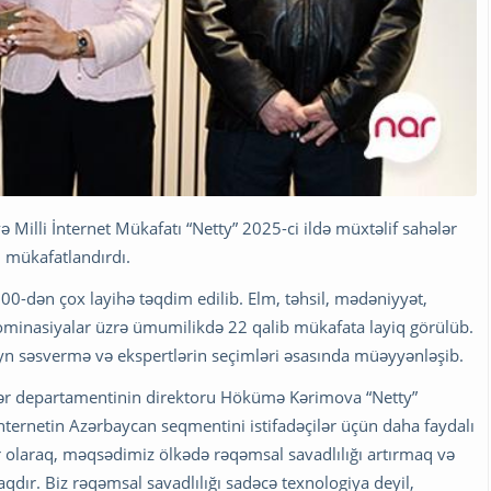
və Milli İnternet Mükafatı “Netty” 2025-ci ildə müxtəlif sahələr
i mükafatlandırdı.
00-dən çox layihə təqdim edilib. Elm, təhsil, mədəniyyət,
 nominasiyalar üzrə ümumilikdə 22 qalib mükafata layiq görülüb.
yn səsvermə və ekspertlərin seçimləri əsasında müəyyənləşib.
ələr departamentinin direktoru Hökümə Kərimova “Netty”
nternetin Azərbaycan seqmentini istifadəçilər üçün daha faydalı
r olaraq, məqsədimiz ölkədə rəqəmsal savadlılığı artırmaq və
dır. Biz rəqəmsal savadlılığı sadəcə texnologiya deyil,