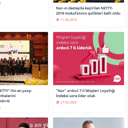
2
Nar-ın dəstəyilə keçirilən NETTY-
2018 mükafatının qalibləri bəlli oldu
11-06-2018
ETTY” ilin ən yaxşı
"Nar" ardıcıl 7 il Müştəri Loyallığı
yihələrini
İndeksi üzrə lider olub
dırıb
27-02-2026
1