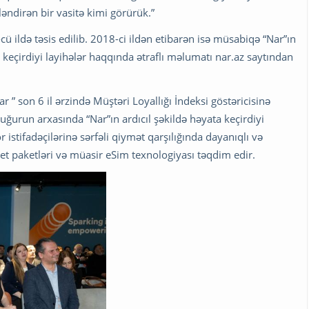
ləndirən bir vasitə kimi görürük.”
cü ildə təsis edilib. 2018-ci ildən etibarən isə müsabiqə “Nar”ın
 keçirdiyi layihələr haqqında ətraflı məlumatı nar.az saytından
” son 6 il ərzində Müştəri Loyallığı İndeksi göstəricisinə
ğurun arxasında “Nar”ın ardıcıl şəkildə həyata keçirdiyi
istifadəçilərinə sərfəli qiymət qarşılığında dayanıqlı və
net paketləri və müasir eSim texnologiyası təqdim edir.