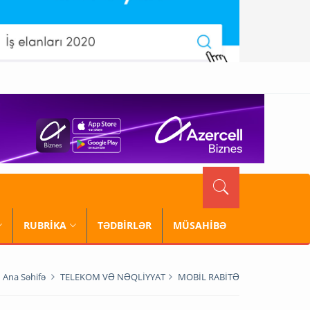
RUBRİKA
TƏDBİRLƏR
MÜSAHİBƏ
Ana Səhifə
TELEKOM VƏ NƏQLİYYAT
MOBİL RABİTƏ