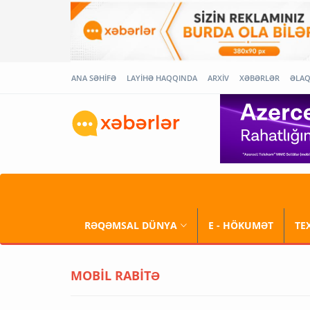
ANA SƏHİFƏ
LAYİHƏ HAQQINDA
ARXİV
XƏBƏRLƏR
ƏLA
RƏQƏMSAL DÜNYA
E - HÖKUMƏT
TE
MOBİL RABİTƏ