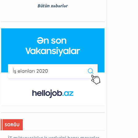
Bütün xəbərlər
SORĞU
İT mütəxəssislər iş yerlərini hansı meyarlar