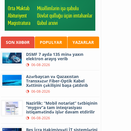
SON XƏBƏR
POPULYAR
YAZARLAR
DSMF 7 ayda 135 minə yaxın
elektron arayış verib
06-08-2026
Azərbaycan və Qazaxıstan
Transxəzər Fiber-Optik Kabel
Xəttinin çəkilişini başa çatdırıb
06-08-2026
Nazirlik: “Mobil notariat” tətbiqinin
“mygov”a tam inteqrasiyası
istiqamətində işlər davam etdirilir
06-08-2026
Beş İcra Hakimiyyəti İT sistemlərini