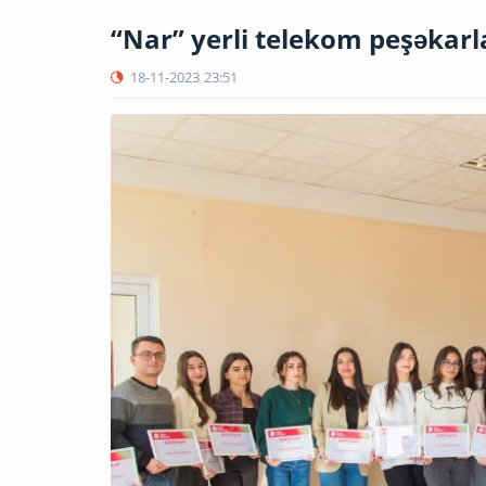
“Nar” yerli telekom peşəkarla
18-11-2023
23:51