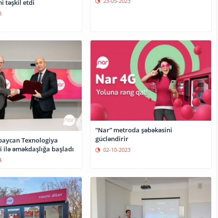
23-05-2023
i təşkil etdi
8
“Nar” metroda şəbəkəsini
gücləndirir
baycan Texnologiya
i ilə əməkdaşlığa başladı
02-10-2023
4