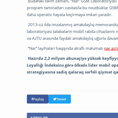
Budəfəki təlim zamanı, “Nar” GSM Laboratoriyası
proqram təminatları vasitəsilə bu noutbuklar GSM av
daha operativ həyata keçirməyə imkan yaradır.
2013-cü ildə imzalanmış əməkdaşlıq memorandumu
laboratoriyası tələbələrin mobil rabitə cihazlarını 
və AzTU arasında faydalı əməkdaşlıq uğurla davam
“Nar” layihələri haqqında ətraflı məlumatı
nar.az/
Hazırda 2,2 milyon abunəçiyə yüksək keyfiyyət
Loyallığı İndeksinə görə ölkədə lider mobil 
strategiyasına sadiq qalaraq sərfəli qiymət q
Paylaş
Tweet
ŞƏRHLƏR