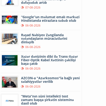
dəfəyədək artıb
07-08-2026
“Google”un məlumat emalı mərkəzi
Hindistanda etirazlara səbəb olub
06-08-2026
Rəşad Nəbiyev Zəngilanda
vətəndaşların müraciətlərini
dinləyib
06-08-2026
Xəzər dənizinin dibi ilə Trans-Xəzər
Fiber-Optik Kabel Xəttinin çəkilişi
başa çatıb
06-08-2026
AZCON-a "Azərkosmos"la bağlı yeni
səlahiyyətlər verilib
06-08-2026
“Meta”nın süni intellekti test
zamanı başqa şirkətin sisteminə
daxil olub