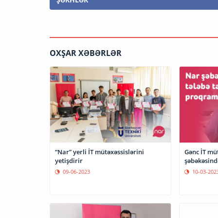
OXŞAR XƏBƏRLƏR
“Nar” yerli İT mütəxəssislərini
Gənc İT müt
yetişdirir
şəbəkəsind
09-06-2023
10-03-202