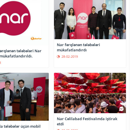
Nar fərqlənən tələbələri
mükafatlandırdı
ərqlənən tələbələri Nar
mükafatlandırıldı.
28-02-2019
8
Nar Cəlilabad Festivalında iştirak
etdi
a tələbələr üçün mobil