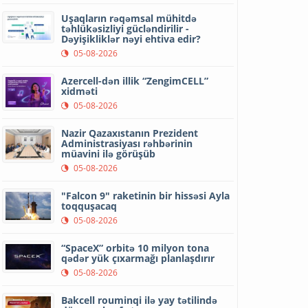
Uşaqların rəqəmsal mühitdə
təhlükəsizliyi gücləndirilir -
Dəyişikliklər nəyi ehtiva edir?
05-08-2026
Azercell-dən illik “ZengimCELL”
xidməti
05-08-2026
Nazir Qazaxıstanın Prezident
Administrasiyası rəhbərinin
müavini ilə görüşüb
05-08-2026
"Falcon 9" raketinin bir hissəsi Ayla
toqquşacaq
05-08-2026
“SpaceX” orbitə 10 milyon tona
qədər yük çıxarmağı planlaşdırır
05-08-2026
Bakcell rouminqi ilə yay tətilində