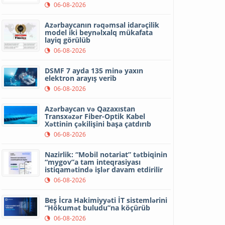
06-08-2026
Azərbaycanın rəqəmsal idarəçilik
model iki beynəlxalq mükafata
layiq görülüb
06-08-2026
DSMF 7 ayda 135 minə yaxın
elektron arayış verib
06-08-2026
Azərbaycan və Qazaxıstan
Transxəzər Fiber-Optik Kabel
Xəttinin çəkilişini başa çatdırıb
06-08-2026
Nazirlik: “Mobil notariat” tətbiqinin
“mygov”a tam inteqrasiyası
istiqamətində işlər davam etdirilir
06-08-2026
Beş İcra Hakimiyyəti İT sistemlərini
“Hökumət buludu”na köçürüb
06-08-2026