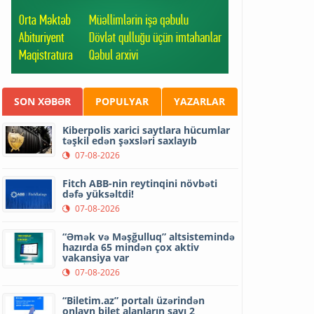
SON XƏBƏR
POPULYAR
YAZARLAR
Kiberpolis xarici saytlara hücumlar
təşkil edən şəxsləri saxlayıb
07-08-2026
Fitch ABB-nin reytinqini növbəti
dəfə yüksəltdi!
07-08-2026
“Əmək və Məşğulluq” altsistemində
hazırda 65 mindən çox aktiv
vakansiya var
07-08-2026
“Biletim.az” portalı üzərindən
onlayn bilet alanların sayı 2