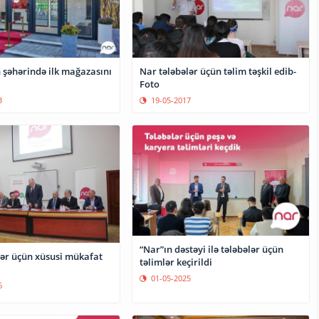
 şəhərində ilk mağazasını
Nar tələbələr üçün təlim təşkil edib-
Foto
3
19-05-2017
“Nar”ın dəstəyi ilə tələbələr üçün
lər üçün xüsusi mükafat
təlimlər keçirildi
01-05-2025
6