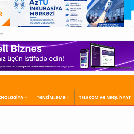
QƏ
XNOLOGİYA
TƏNZİMLƏMƏ
TELEKOM VƏ NƏQLİYYAT