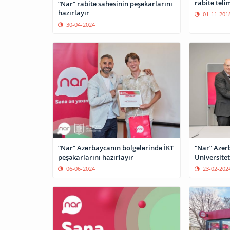
rabitə təlim
“Nar” rabitə sahəsinin peşəkarlarını
hazırlayır
01-11-201
30-04-2024
“Nar” Azərbaycanın bölgələrində İKT
“Nar” Azər
peşəkarlarını hazırlayır
Universitet
06-06-2024
23-02-202