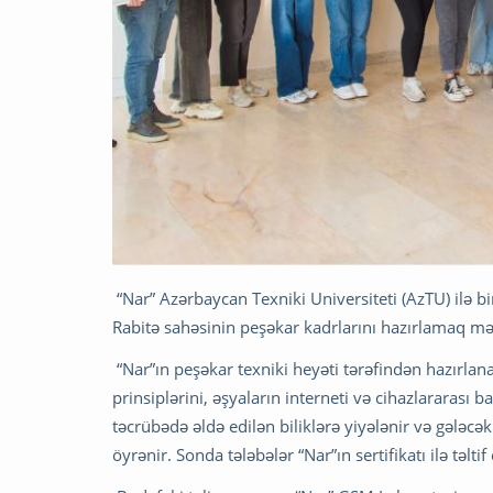
“Nar” Azərbaycan Texniki Universiteti (AzTU) ilə bir
Rabitə sahəsinin peşəkar kadrlarını hazırlamaq mə
“Nar”ın peşəkar texniki heyəti tərəfindən hazırlan
prinsiplərini, əşyaların interneti və cihazlararası b
təcrübədə əldə edilən biliklərə yiyələnir və gələcək
öyrənir. Sonda tələbələr “Nar”ın sertifikatı ilə təltif 