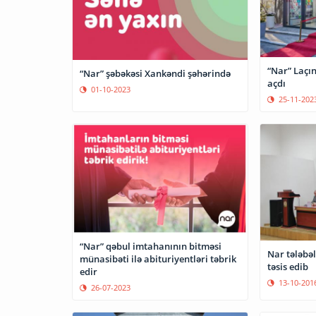
“Nar” Laçın
“Nar” şəbəkəsi Xankəndi şəhərində
açdı
01-10-2023
25-11-202
“Nar” qəbul imtahanının bitməsi
Nar tələbə
münasibəti ilə abituriyentləri təbrik
təsis edib
edir
13-10-201
26-07-2023