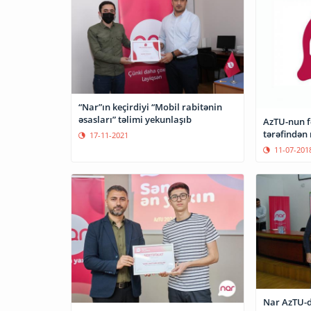
“Nar”ın keçirdiyi “Mobil rabitənin
əsasları” təlimi yekunlaşıb
AzTU-nun f
tərəfindən 
17-11-2021
11-07-201
Nar AzTU-d