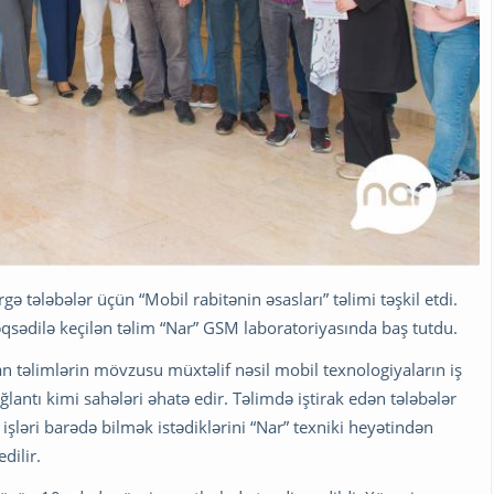
gə tələbələr üçün “Mobil rabitənin əsasları” təlimi təşkil etdi.
qsədilə keçilən təlim “Nar” GSM laboratoriyasında baş tutdu.
an təlimlərin mövzusu müxtəlif nəsil mobil texnologiyaların iş
ağlantı kimi sahələri əhatə edir. Təlimdə iştirak edən tələbələr
 işləri barədə bilmək istədiklərini “Nar” texniki heyətindən
edilir.