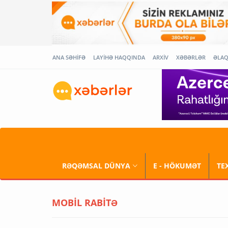
ANA SƏHİFƏ
LAYİHƏ HAQQINDA
ARXİV
XƏBƏRLƏR
ƏLA
RƏQƏMSAL DÜNYA
E - HÖKUMƏT
TE
MOBİL RABİTƏ