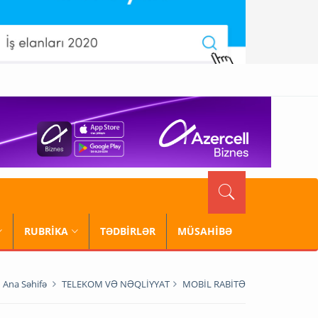
RUBRİKA
TƏDBİRLƏR
MÜSAHİBƏ
Ana Səhifə
TELEKOM VƏ NƏQLİYYAT
MOBİL RABİTƏ