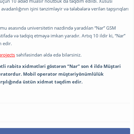
 üçün 10 ədəd müasir noutbuk da təqdim edildi. Xüsusi
adanlığının işini tənzimləyir və tələbələrə verilən tapşırıqları
 əsasında universitetin nəzdində yaradılan “Nar” GSM
istifadə və tədqiq etməyə imkan yaradır. Artıq 10 ildir ki, “Nar”
 edir.
projects
səhifəsindən əldə edə bilərsiniz.
li rabitə xidmətləri göstərən “Nar” son 4 ildə Müştəri
operatordur. Mobil operator müştəriyönümlülük
arşılığında üstün xidmət təqdim edir.