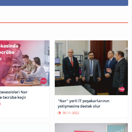
əxəssisləri Nar
ə təcrübə keçir
"Nar" yerli İT peşəkarlarının
3
yetişməsinə dəstək olur
30-11-2022