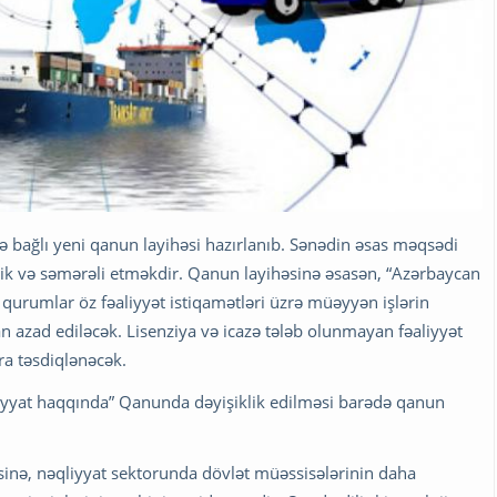
ə bağlı yeni qanun layihəsi hazırlanıb. Sənədin əsas məqsədi
vik və səmərəli etməkdir. Qanun layihəsinə əsasən, “Azərbaycan
qurumlar öz fəaliyyət istiqamətləri üzrə müəyyən işlərin
n azad ediləcək. Lisenziya və icazə tələb olunmayan fəaliyyət
ra təsdiqlənəcək.
iyyat haqqında” Qanunda dəyişiklik edilməsi barədə qanun
əsinə, nəqliyyat sektorunda dövlət müəssisələrinin daha