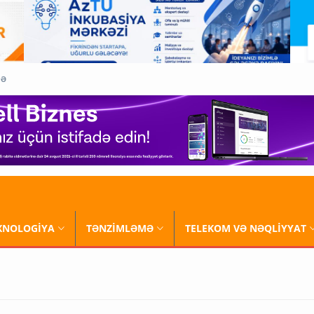
QƏ
XNOLOGİYA
TƏNZİMLƏMƏ
TELEKOM VƏ NƏQLİYYAT