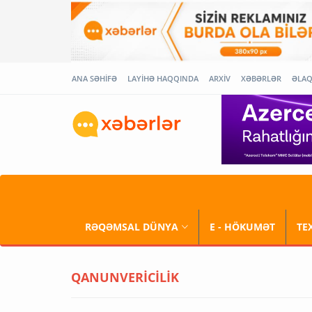
ANA SƏHİFƏ
LAYİHƏ HAQQINDA
ARXİV
XƏBƏRLƏR
ƏLA
RƏQƏMSAL DÜNYA
E - HÖKUMƏT
TE
QANUNVERİCİLİK