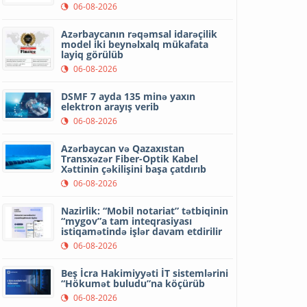
06-08-2026
Azərbaycanın rəqəmsal idarəçilik
model iki beynəlxalq mükafata
layiq görülüb
06-08-2026
DSMF 7 ayda 135 minə yaxın
elektron arayış verib
06-08-2026
Azərbaycan və Qazaxıstan
Transxəzər Fiber-Optik Kabel
Xəttinin çəkilişini başa çatdırıb
06-08-2026
Nazirlik: “Mobil notariat” tətbiqinin
“mygov”a tam inteqrasiyası
istiqamətində işlər davam etdirilir
06-08-2026
Beş İcra Hakimiyyəti İT sistemlərini
“Hökumət buludu”na köçürüb
06-08-2026