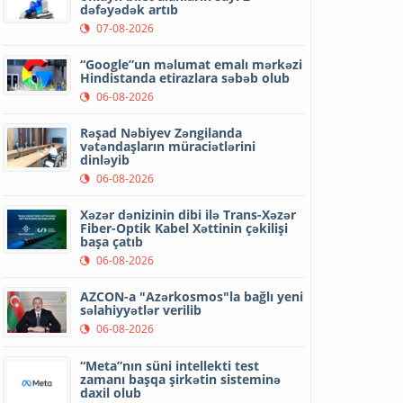
dəfəyədək artıb
07-08-2026
“Google”un məlumat emalı mərkəzi
Hindistanda etirazlara səbəb olub
06-08-2026
Rəşad Nəbiyev Zəngilanda
vətəndaşların müraciətlərini
dinləyib
06-08-2026
Xəzər dənizinin dibi ilə Trans-Xəzər
Fiber-Optik Kabel Xəttinin çəkilişi
başa çatıb
06-08-2026
AZCON-a "Azərkosmos"la bağlı yeni
səlahiyyətlər verilib
06-08-2026
“Meta”nın süni intellekti test
zamanı başqa şirkətin sisteminə
daxil olub