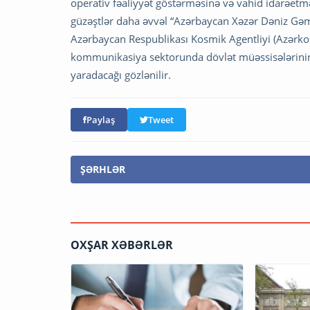
operativ fəaliyyət göstərməsinə və vahid idarəetmə 
güzəştlər daha əvvəl “Azərbaycan Xəzər Dəniz Gəmi
Azərbaycan Respublikası Kosmik Agentliyi (Azərkosm
kommunikasiya sektorunda dövlət müəssisələrinin f
yaradacağı gözlənilir.
Paylaş
Tweet
ŞƏRHLƏR
OXŞAR XƏBƏRLƏR