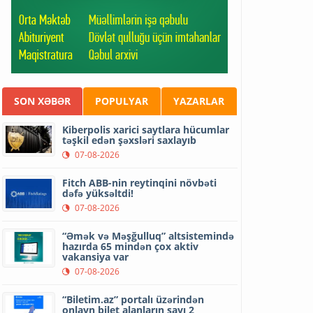
SON XƏBƏR
POPULYAR
YAZARLAR
Kiberpolis xarici saytlara hücumlar
təşkil edən şəxsləri saxlayıb
07-08-2026
Fitch ABB-nin reytinqini növbəti
dəfə yüksəltdi!
07-08-2026
“Əmək və Məşğulluq” altsistemində
hazırda 65 mindən çox aktiv
vakansiya var
07-08-2026
“Biletim.az” portalı üzərindən
onlayn bilet alanların sayı 2