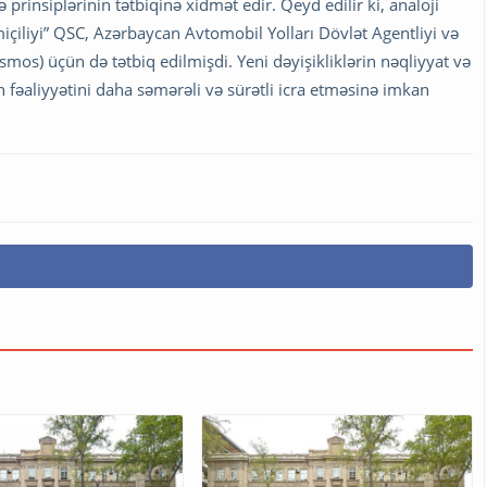
prinsiplərinin tətbiqinə xidmət edir. Qeyd edilir ki, analoji
çiliyi” QSC, Azərbaycan Avtomobil Yolları Dövlət Agentliyi və
os) üçün də tətbiq edilmişdi. Yeni dəyişikliklərin nəqliyyat və
əaliyyətini daha səmərəli və sürətli icra etməsinə imkan