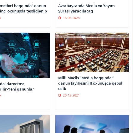
dmətləri haqqında” qanun
Azərbaycanda Media və Yayım
rinci oxunuşda təsdiqlənib
Şurası yaradılacaq
5
16-06-2026
Milli Məclis “Media haqqında”
qanun layihəsini II oxunuşda qəbul
ndə idarəetmə
edib
rilir-Yeni qanunlar
20-12-2021
2