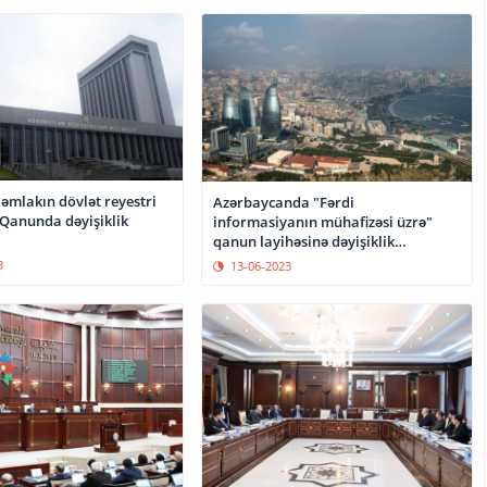
əmlakın dövlət reyestri
Azərbaycanda "Fərdi
Qanunda dəyişiklik
informasiyanın mühafizəsi üzrə"
qanun layihəsinə dəyişiklik
hazırlanır
3
13-06-2023