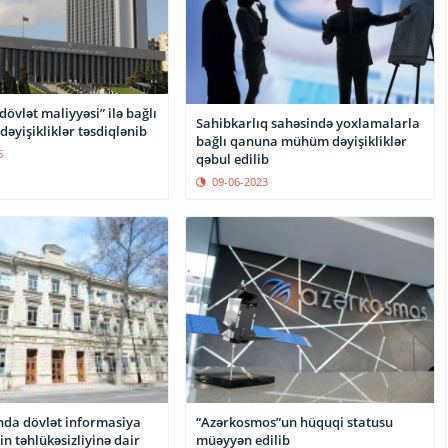
övlət maliyyəsi” ilə bağlı
Sahibkarlıq sahəsində yoxlamalarla
əyişikliklər təsdiqlənib
bağlı qanuna mühüm dəyişikliklər
6
qəbul edilib
09-06-2023
“Azərkosmos”un hüquqi statusu
da dövlət informasiya
müəyyən edilib
in təhlükəsizliyinə dair