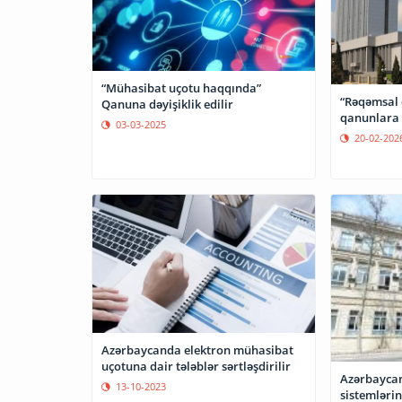
“Mühasibat uçotu haqqında”
“Rəqəmsal d
Qanuna dəyişiklik edilir
qanunlara d
03-03-2025
20-02-202
Azərbaycanda elektron mühasibat
uçotuna dair tələblər sərtləşdirilir
Azərbaycan
13-10-2023
sistemlərin