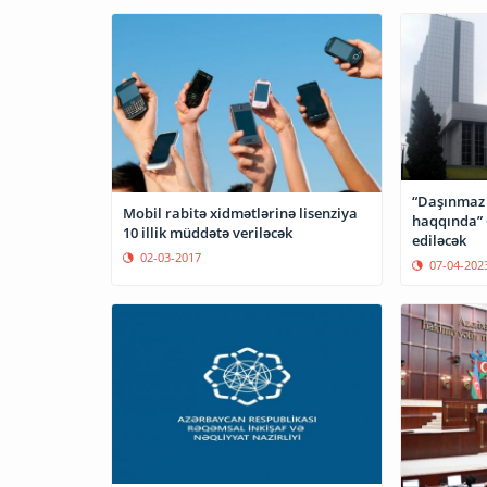
“Daşınmaz 
Mobil rabitə xidmətlərinə lisenziya
haqqında” 
10 illik müddətə veriləcək
ediləcək
02-03-2017
07-04-202