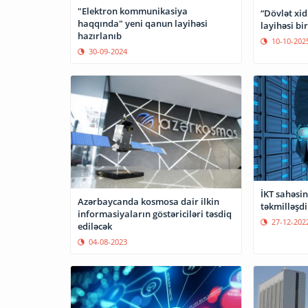
"Elektron kommunikasiya
“Dövlət xi
haqqında" yeni qanun layihəsi
layihəsi bi
hazırlanıb
10-10-202
30-09-2024
İKT sahəsi
Azərbaycanda kosmosa dair ilkin
təkmilləşdi
informasiyaların göstəriciləri təsdiq
27-12-202
ediləcək
04-08-2023