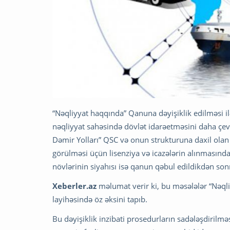
“Nəqliyyat haqqında” Qanuna dəyişiklik edilməsi il
nəqliyyat sahəsində dövlət idarəetməsini daha çe
Dəmir Yolları” QSC və onun strukturuna daxil olan 
görülməsi üçün lisenziya və icazələrin alınmasında
növlərinin siyahısı isə qanun qəbul edildikdən son
Xeberler.az
məlumat verir ki, bu məsələlər “Nəql
layihəsində öz əksini tapıb.
Bu dəyişiklik inzibati prosedurların sadələşdirilm