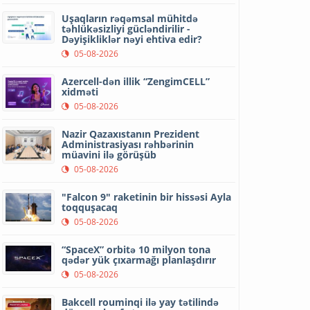
Uşaqların rəqəmsal mühitdə
təhlükəsizliyi gücləndirilir -
Dəyişikliklər nəyi ehtiva edir?
05-08-2026
Azercell-dən illik “ZengimCELL”
xidməti
05-08-2026
Nazir Qazaxıstanın Prezident
Administrasiyası rəhbərinin
müavini ilə görüşüb
05-08-2026
"Falcon 9" raketinin bir hissəsi Ayla
toqquşacaq
05-08-2026
“SpaceX” orbitə 10 milyon tona
qədər yük çıxarmağı planlaşdırır
05-08-2026
Bakcell rouminqi ilə yay tətilində