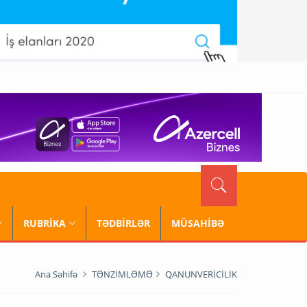
RUBRİKA
TƏDBİRLƏR
MÜSAHİBƏ
Ana Səhifə
TƏNZİMLƏMƏ
QANUNVERİCİLİK