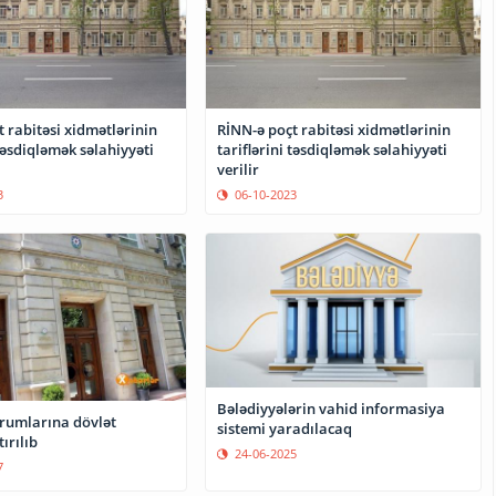
 rabitəsi xidmətlərinin
RİNN-ə poçt rabitəsi xidmətlərinin
 təsdiqləmək səlahiyyəti
tariflərini təsdiqləmək səlahiyyəti
verilir
3
06-10-2023
Bələdiyyələrin vahid informasiya
larına dövlət
sistemi yaradılacaq
ırılıb
24-06-2025
7