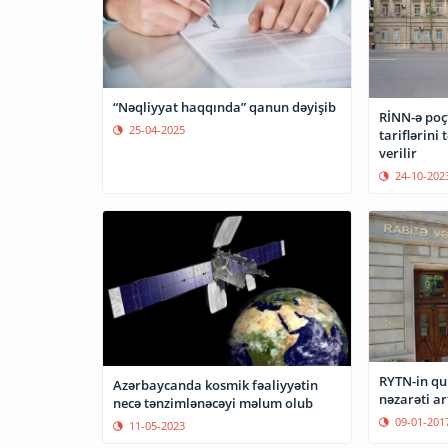
“Nəqliyyat haqqında” qanun dəyişib
RİNN-ə poçt
25-04-2025
tariflərini
verilir
24-10-202
RYTN-in qurum
Azərbaycanda kosmik fəaliyyətin
nəzarəti art
necə tənzimlənəcəyi məlum olub
09-01-201
11-05-2023