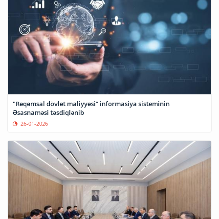
"Rəqəmsal dövlət maliyyəsi” informasiya sisteminin
Əsasnaməsi təsdiqlənib
26-01-2026