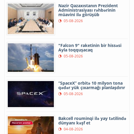
Nazir Qazaxıstanın Prezident
Administrasiyası rəhbərinin
müavini ilə görüşüb
05-08-2026
"Falcon 9" raketinin bir hissəsi
Ayla toqquşacaq
05-08-2026
“SpaceX” orbitə 10 milyon tona
qədər yük çıxarmağı planlaşdırır
05-08-2026
Bakcell rouminqi ilə yay tətilində
dünyanı kəşf et
04-08-2026