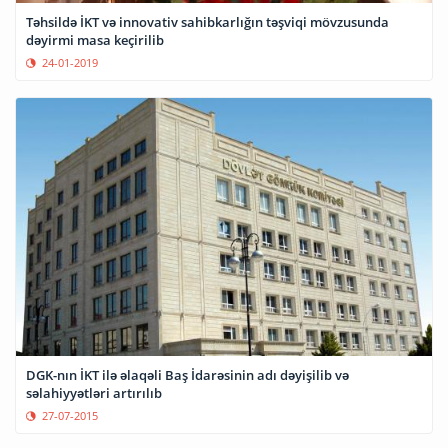
Təhsildə İKT və innovativ sahibkarlığın təşviqi mövzusunda
dəyirmi masa keçirilib
24-01-2019
DGK-nın İKT ilə əlaqəli Baş İdarəsinin adı dəyişilib və
səlahiyyətləri artırılıb
27-07-2015