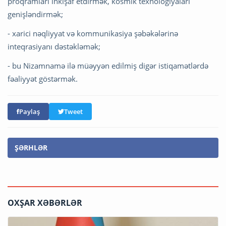
proqramları inkişaf etdirmək, kosmik texnologiyaları
genişləndirmək;
- xarici nəqliyyat və kommunikasiya şəbəkələrinə
inteqrasiyanı dəstəkləmək;
- bu Nizamnamə ilə müəyyən edilmiş digər istiqamətlərdə
fəaliyyət göstərmək.
Paylaş
Tweet
ŞƏRHLƏR
OXŞAR XƏBƏRLƏR