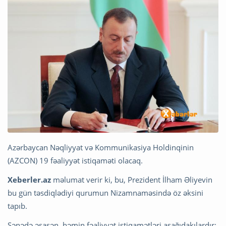
Azərbaycan Nəqliyyat və Kommunikasiya Holdinqinin
(AZCON) 19 fəaliyyət istiqaməti olacaq.
Xeberler.az
məlumat verir ki, bu, Prezident İlham Əliyevin
bu gün təsdiqlədiyi qurumun Nizamnaməsində öz əksini
tapıb.
Sənədə əsasən, həmin fəaliyyət istiqamətləri aşağıdakılardır: