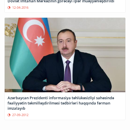
Dövlət İmtahan Mərkəzinin görəcəyi işlər müəyyənləşdirildi
12-04-2016
Azərbaycan Prezidenti informasiya təhlükəsizliyi sahəsində
fəaliyyətin təkmilləşdirilməsi tədbirləri haqqında fərman
imzalayıb
27-09-2012