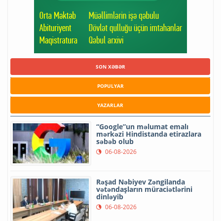
SON XƏBƏR
POPULYAR
YAZARLAR
“Google”un məlumat emalı
mərkəzi Hindistanda etirazlara
səbəb olub
06-08-2026
Rəşad Nəbiyev Zəngilanda
vətəndaşların müraciətlərini
dinləyib
06-08-2026