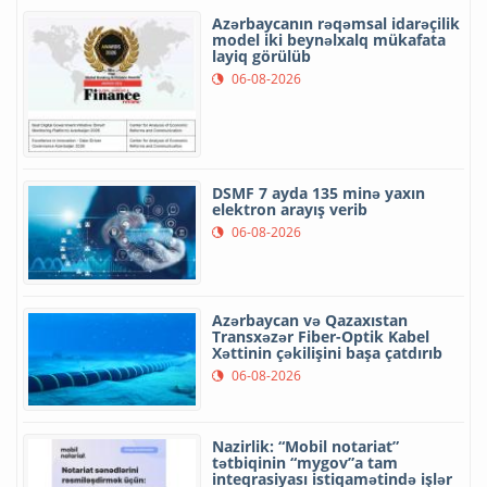
Azərbaycanın rəqəmsal idarəçilik
model iki beynəlxalq mükafata
layiq görülüb
06-08-2026
DSMF 7 ayda 135 minə yaxın
elektron arayış verib
06-08-2026
Azərbaycan və Qazaxıstan
Transxəzər Fiber-Optik Kabel
Xəttinin çəkilişini başa çatdırıb
06-08-2026
Nazirlik: “Mobil notariat”
tətbiqinin “mygov”a tam
inteqrasiyası istiqamətində işlər