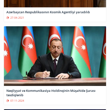
Azərbaycan Respublikasının Kosmik Agentliyi yaradılıb
27-04-2021
Nəqliyyat və Kommunikasiya Holdinqinin Müşahidə Şurası
təsdiqlənib
07-11-2024