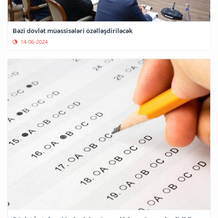
Bəzi dövlət müəssisələri özəlləşdiriləcək
14-06-2024