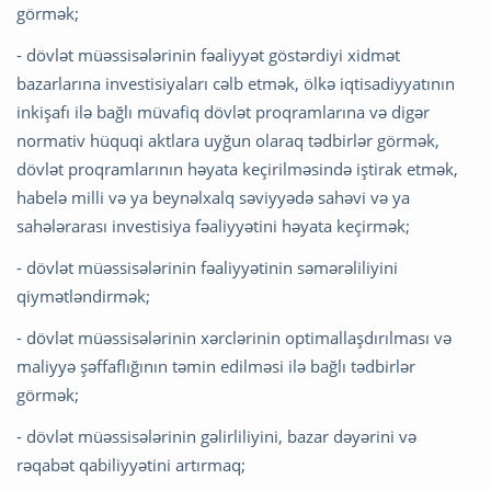
görmək;
- dövlət müəssisələrinin fəaliyyət göstərdiyi xidmət
bazarlarına investisiyaları cəlb etmək, ölkə iqtisadiyyatının
inkişafı ilə bağlı müvafiq dövlət proqramlarına və digər
normativ hüquqi aktlara uyğun olaraq tədbirlər görmək,
dövlət proqramlarının həyata keçirilməsində iştirak etmək,
habelə milli və ya beynəlxalq səviyyədə sahəvi və ya
sahələrarası investisiya fəaliyyətini həyata keçirmək;
- dövlət müəssisələrinin fəaliyyətinin səmərəliliyini
qiymətləndirmək;
- dövlət müəssisələrinin xərclərinin optimallaşdırılması və
maliyyə şəffaflığının təmin edilməsi ilə bağlı tədbirlər
görmək;
- dövlət müəssisələrinin gəlirliliyini, bazar dəyərini və
rəqabət qabiliyyətini artırmaq;