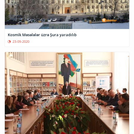
Kosmik Məsələlər üzrə Şura yaradılıb
23-09-2020