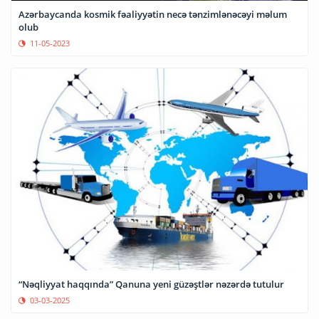
Azərbaycanda kosmik fəaliyyətin necə tənzimlənəcəyi məlum
olub
11-05-2023
“Nəqliyyat haqqında” Qanuna yeni güzəştlər nəzərdə tutulur
03-03-2025