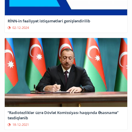
RİNN-in fəaliyyət istiqamətləri genişləndirilib
02-12-2024
“Radiotezliklər üzrə Dövlət Komissiyası haqqında Əsasnamə”
təsdiqlənib
18-12-2021