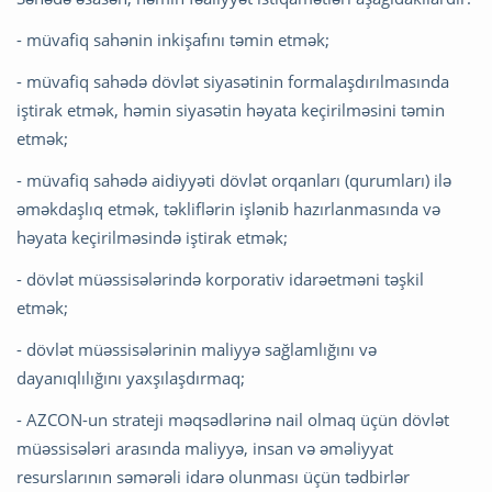
- müvafiq sahənin inkişafını təmin etmək;
- müvafiq sahədə dövlət siyasətinin formalaşdırılmasında
iştirak etmək, həmin siyasətin həyata keçirilməsini təmin
etmək;
- müvafiq sahədə aidiyyəti dövlət orqanları (qurumları) ilə
əməkdaşlıq etmək, təkliflərin işlənib hazırlanmasında və
həyata keçirilməsində iştirak etmək;
- dövlət müəssisələrində korporativ idarəetməni təşkil
etmək;
- dövlət müəssisələrinin maliyyə sağlamlığını və
dayanıqlılığını yaxşılaşdırmaq;
- AZCON-un strateji məqsədlərinə nail olmaq üçün dövlət
müəssisələri arasında maliyyə, insan və əməliyyat
resurslarının səmərəli idarə olunması üçün tədbirlər