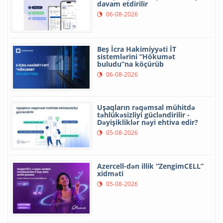
davam etdirilir
06-08-2026
Beş İcra Hakimiyyəti İT
sistemlərini “Hökumət
buludu”na köçürüb
06-08-2026
Uşaqların rəqəmsal mühitdə
təhlükəsizliyi gücləndirilir -
Dəyişikliklər nəyi ehtiva edir?
05-08-2026
Azercell-dən illik “ZengimCELL”
xidməti
05-08-2026