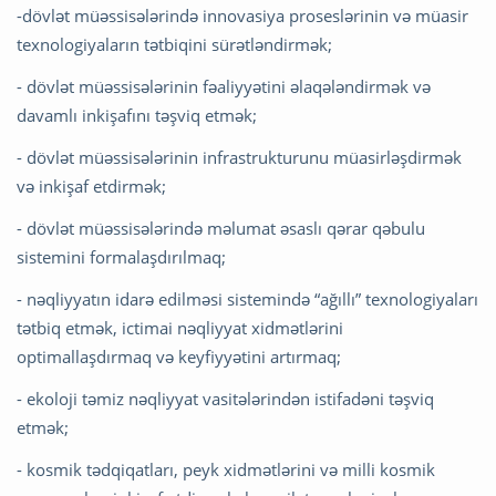
-dövlət müəssisələrində innovasiya proseslərinin və müasir
texnologiyaların tətbiqini sürətləndirmək;
- dövlət müəssisələrinin fəaliyyətini əlaqələndirmək və
davamlı inkişafını təşviq etmək;
- dövlət müəssisələrinin infrastrukturunu müasirləşdirmək
və inkişaf etdirmək;
- dövlət müəssisələrində məlumat əsaslı qərar qəbulu
sistemini formalaşdırılmaq;
- nəqliyyatın idarə edilməsi sistemində “ağıllı” texnologiyaları
tətbiq etmək, ictimai nəqliyyat xidmətlərini
optimallaşdırmaq və keyfiyyətini artırmaq;
- ekoloji təmiz nəqliyyat vasitələrindən istifadəni təşviq
etmək;
- kosmik tədqiqatları, peyk xidmətlərini və milli kosmik