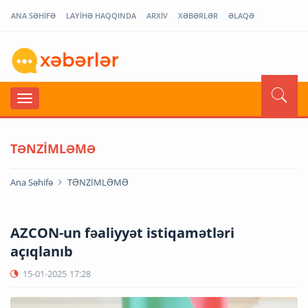
ANA SƏHİFƏ
LAYİHƏ HAQQINDA
ARXİV
XƏBƏRLƏR
ƏLAQƏ
TƏNZİMLƏMƏ
Ana Səhifə
TƏNZİMLƏMƏ
AZCON-un fəaliyyət istiqamətləri
açıqlanıb
15-01-2025
17:28