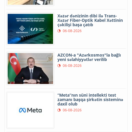
Xəzər dənizinin dibi ilə Trans-
Xəzər Fiber-Optik Kabel Xəttinin
çəkilişi başa çatıb
06-08-2026
AZCON-a "Azərkosmos"la bağlı
yeni səlahiyyətlər verilib
06-08-2026
“Meta”nın süni intellekti test
zamanı başqa şirkətin sisteminə
daxil olub
06-08-2026