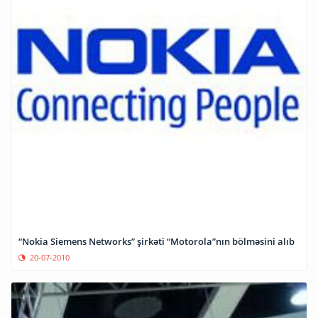
“Nokia Siemens Networks” şirkəti “Motorola”nın bölməsini alıb
20-07-2010