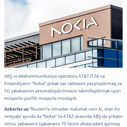
ABŞ-ın telekommunikasiya operatoru AT&T (T.N) və
Finlandiyanın “Nokia” şirkəti səs rabitəsini yaxşılaşdırmaq və
5G şəbəkəsinin avtomatlaşdırılmasını təkmilləşdirmək üçün
müqavilə çoxillik müqavilə imzalayıb.
Xeberler.az
“Reuters”ə istinadən məlumat verir ki, ötən ilin
sentyabr ayında da “Nokia” ilə AT&T arasında ABŞ-da şirkətin
simsiz şəbəkəsini (şəbəkənin 70 faizini əhatə edən) qurmaq