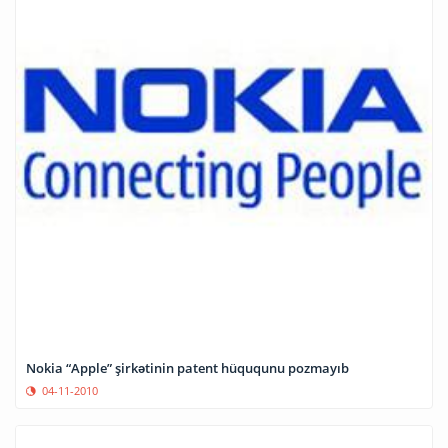
Nokia “Apple” şirkətinin patent hüququnu pozmayıb
04-11-2010