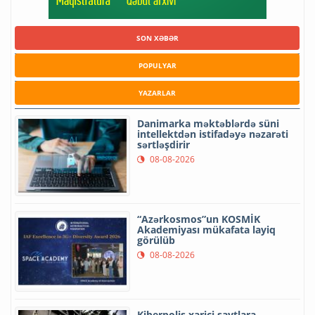
SON XƏBƏR
POPULYAR
YAZARLAR
Danimarka məktəblərdə süni
intellektdən istifadəyə nəzarəti
sərtləşdirir
08-08-2026
“Azərkosmos”un KOSMİK
Akademiyası mükafata layiq
görülüb
08-08-2026
Kiberpolis xarici saytlara