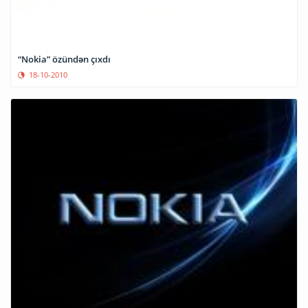
“Nokia” özündən çıxdı
18-10-2010