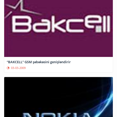
“BAKCELL” GSM şəbəkəsini genişləndirir
03-03-2009