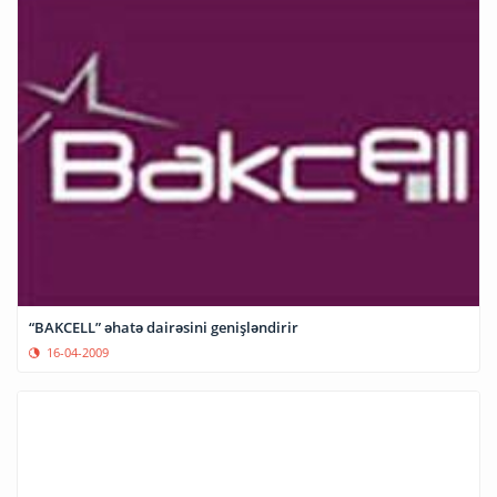
“BAKCELL” əhatə dairəsini genişləndirir
16-04-2009