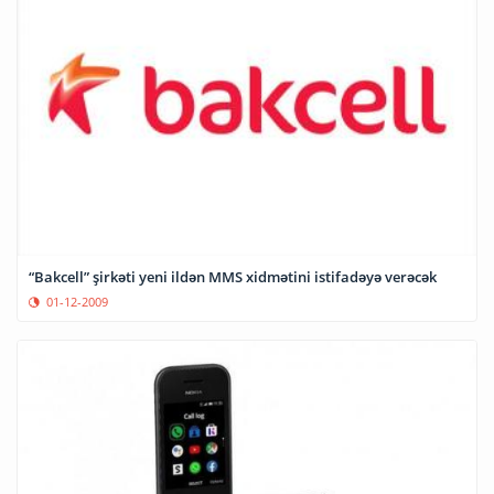
“Bakcell” şirkəti yeni ildən MMS xidmətini istifadəyə verəcək
01-12-2009