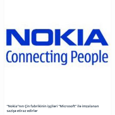
“Nokia”nın Çin fabrikinin işçiləri “Microsoft” ilə imzalanan
sazişə etiraz edirlər