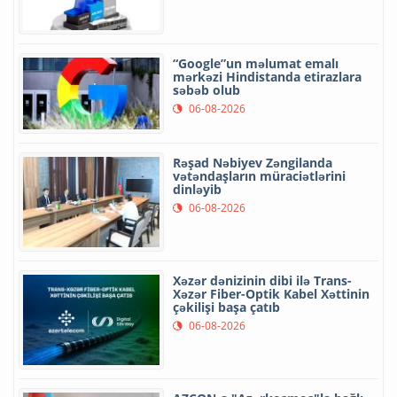
“Google”un məlumat emalı
mərkəzi Hindistanda etirazlara
səbəb olub
06-08-2026
Rəşad Nəbiyev Zəngilanda
vətəndaşların müraciətlərini
dinləyib
06-08-2026
Xəzər dənizinin dibi ilə Trans-
Xəzər Fiber-Optik Kabel Xəttinin
çəkilişi başa çatıb
06-08-2026