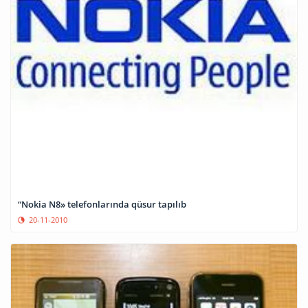
“Nokia N8» telefonlarında qüsur tapılıb
20-11-2010