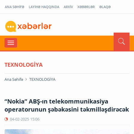
ANA SƏHİFƏ
LAYİHƏ HAQQINDA
ARXİV
XƏBƏRLƏR
ƏLAQƏ
TEXNOLOGİYA
Ana Səhifə
TEXNOLOGİYA
“Nokia” ABŞ-ın telekommunikasiya
operatorunun şəbəkəsini təkmilləşdirəcək
04-02-2025
15:06