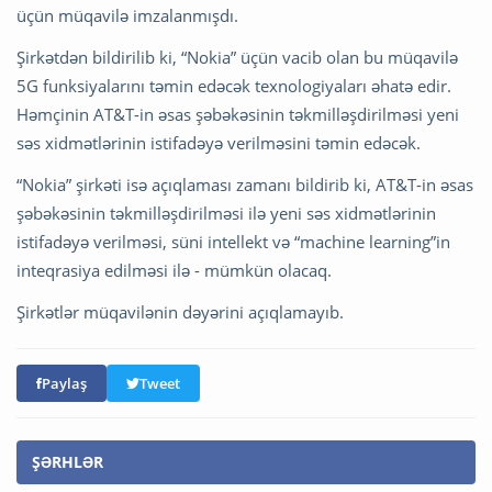
üçün müqavilə imzalanmışdı.
Şirkətdən bildirilib ki, “Nokia” üçün vacib olan bu müqavilə
5G funksiyalarını təmin edəcək texnologiyaları əhatə edir.
Həmçinin AT&T-in əsas şəbəkəsinin təkmilləşdirilməsi yeni
səs xidmətlərinin istifadəyə verilməsini təmin edəcək.
“Nokia” şirkəti isə açıqlaması zamanı bildirib ki, AT&T-in əsas
şəbəkəsinin təkmilləşdirilməsi ilə yeni səs xidmətlərinin
istifadəyə verilməsi, süni intellekt və “machine learning”in
inteqrasiya edilməsi ilə - mümkün olacaq.
Şirkətlər müqavilənin dəyərini açıqlamayıb.
Paylaş
Tweet
ŞƏRHLƏR