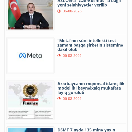
AZCON-a "Azərkosmos"la bağlı
yeni səlahiyyətlər verilib
06-08-2026
“Meta”nın süni intellekti test
zamanı başqa şirkətin sisteminə
daxil olub
06-08-2026
Azərbaycanın rəqəmsal idarəçilik
model iki beynəlxalq mükafata
layiq görülüb
06-08-2026
DSMF 7 ayda 135 minə yaxın