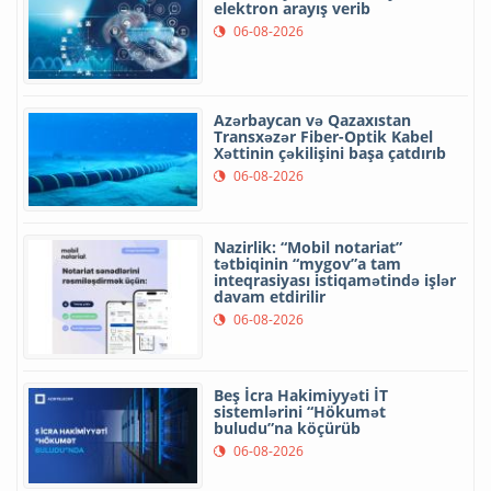
elektron arayış verib
06-08-2026
Azərbaycan və Qazaxıstan
Transxəzər Fiber-Optik Kabel
Xəttinin çəkilişini başa çatdırıb
06-08-2026
Nazirlik: “Mobil notariat”
tətbiqinin “mygov”a tam
inteqrasiyası istiqamətində işlər
davam etdirilir
06-08-2026
Beş İcra Hakimiyyəti İT
sistemlərini “Hökumət
buludu”na köçürüb
06-08-2026