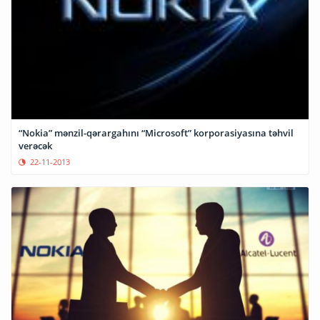
“Nokia” mənzil-qərargahını “Microsoft” korporasiyasına təhvil
verəcək
22-11-2013