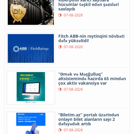
hücumlar təşkil edən şəxsləri
saxlayıb
07-08-2026
Fitch ABB-nin reytinqini növbəti
dəfə yüksəltdi!
07-08-2026
“Əmək və Məşğulluq”
altsistemində hazırda 65 mindən
çox aktiv vakansiya var
07-08-2026
“Biletim.az” portalı üzərindən
onlayn bilet alanların sayı 2
dəfəyədək artıb
07-08-2026