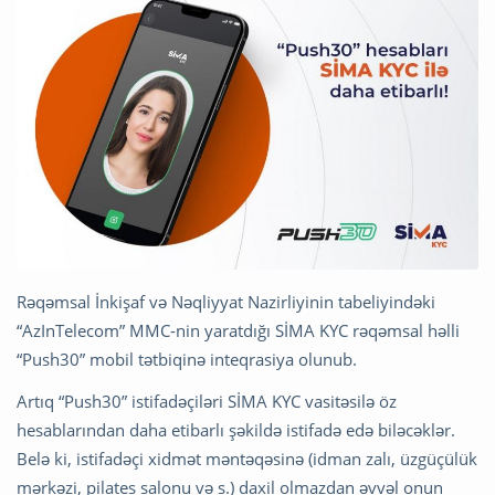
Rəqəmsal İnkişaf və Nəqliyyat Nazirliyinin tabeliyindəki
“AzInTelecom” MMC-nin yaratdığı SİMA KYC rəqəmsal həlli
“Push30” mobil tətbiqinə inteqrasiya olunub.
Artıq “Push30” istifadəçiləri SİMA KYC vasitəsilə öz
hesablarından daha etibarlı şəkildə istifadə edə biləcəklər.
Belə ki, istifadəçi xidmət məntəqəsinə (idman zalı, üzgüçülük
mərkəzi, pilates salonu və s.) daxil olmazdan əvvəl onun