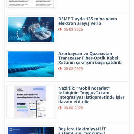
DSMF 7 ayda 135 minə yaxın
elektron arayış verib
06-08-2026
Azərbaycan və Qazaxıstan
Transxəzər Fiber-Optik Kabel
Xəttinin çəkilişini başa çatdırıb
06-08-2026
Nazirlik: “Mobil notariat”
tətbiqinin “mygov”a tam
inteqrasiyası istiqamətində işlər
davam etdirilir
06-08-2026
Beş İcra Hakimiyyəti İT
sistemlərini “Hökumət