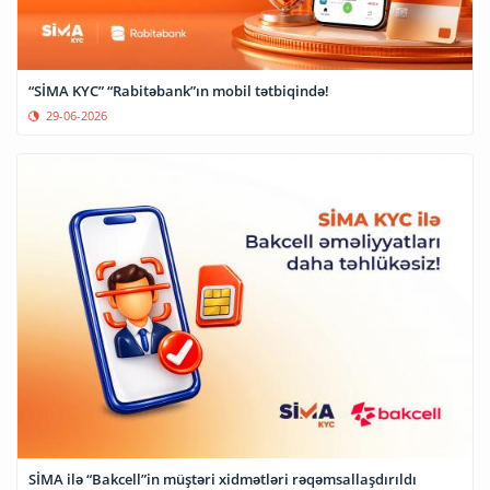
“SİMA KYC” “Rabitəbank”ın mobil tətbiqində!
29-06-2026
SİMA ilə “Bakcell”in müştəri xidmətləri rəqəmsallaşdırıldı