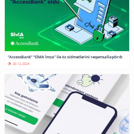
“AccessBank” “SİMA İmza” ilə öz xidmətlərini rəqəmsallaşdırıb
20-12-2024