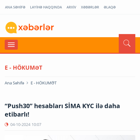
ANA SƏHİFƏ
LAYİHƏ HAQQINDA
ARXİV
XƏBƏRLƏR
ƏLAQƏ
E - HÖKUMƏT
Ana Səhifə
E - HÖKUMƏT
“Push30” hesabları SİMA KYC ilə daha
etibarlı!
04-10-2024
10:07