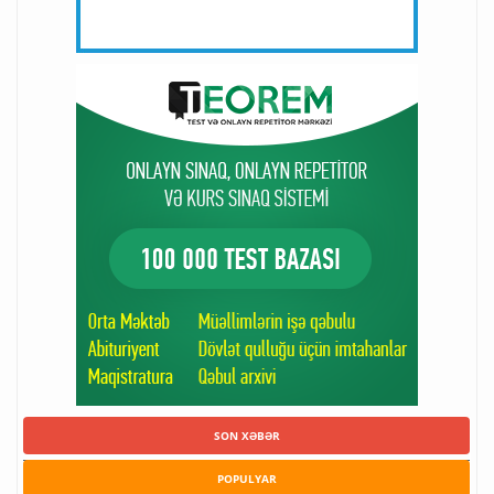
SON XƏBƏR
POPULYAR