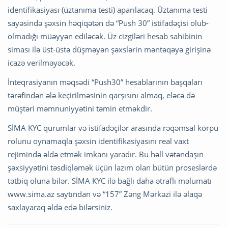
identifikasiyası (üztanıma testi) aparılacaq. Üztanıma testi
sayəsində şəxsin həqiqətən də “Push 30” istifadəçisi olub-
olmadığı müəyyən ediləcək. Üz cizgiləri hesab sahibinin
siması ilə üst-üstə düşməyən şəxslərin məntəqəyə girişinə
icazə verilməyəcək.
İnteqrasiyanın məqsədi “Push30” hesablarının başqaları
tərəfindən ələ keçirilməsinin qarşısını almaq, eləcə də
müştəri məmnuniyyətini təmin etməkdir.
SİMA KYC qurumlar və istifadəçilər arasında rəqəmsal körpü
rolunu oynamaqla şəxsin identifikasiyasını real vaxt
rejimində əldə etmək imkanı yaradır. Bu həll vətəndaşın
şəxsiyyətini təsdiqləmək üçün lazım olan bütün proseslərdə
tətbiq oluna bilər. SİMA KYC ilə bağlı daha ətraflı məlumatı
www.sima.az saytından və “157” Zəng Mərkəzi ilə əlaqə
saxlayaraq əldə edə bilərsiniz.