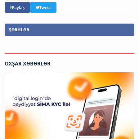
Paylaş
Tweet
ŞƏRHLƏR
OXŞAR XƏBƏRLƏR