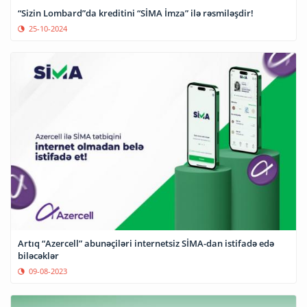
“Sizin Lombard”da kreditini “SİMA İmza” ilə rəsmiləşdir!
25-10-2024
Artıq “Azercell” abunəçiləri internetsiz SİMA-dan istifadə edə
biləcəklər
09-08-2023