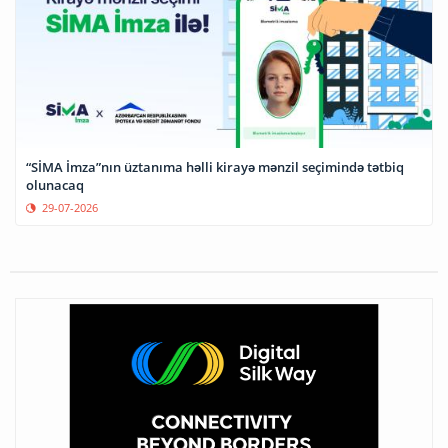
“SİMA İmza”nın üztanıma həlli kirayə mənzil seçimində tətbiq
olunacaq
29-07-2026