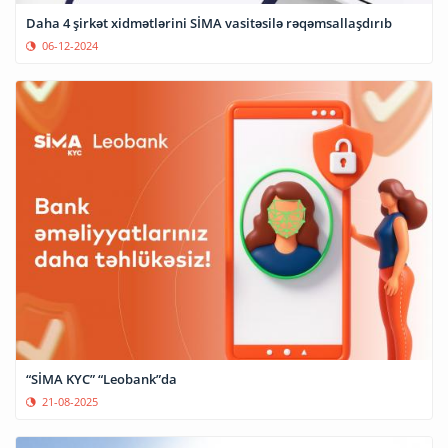
Daha 4 şirkət xidmətlərini SİMA vasitəsilə rəqəmsallaşdırıb
06-12-2024
“SİMA KYC” “Leobank”da
21-08-2025