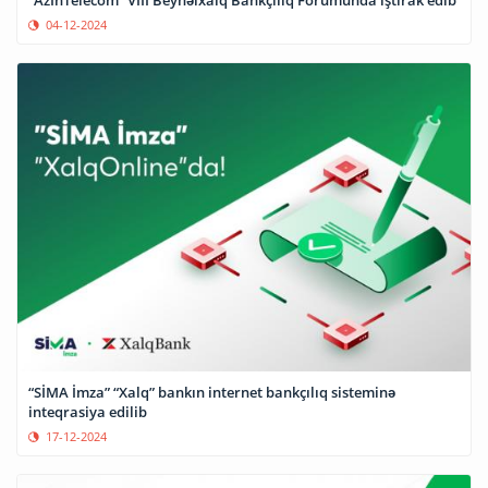
“AzInTelecom” VIII Beynəlxalq Bankçılıq Forumunda iştirak edib
04-12-2024
“SİMA İmza” “Xalq” bankın internet bankçılıq sisteminə
inteqrasiya edilib
17-12-2024