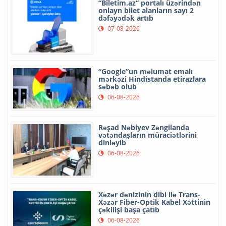
“Biletim.az” portalı üzərindən
onlayn bilet alanların sayı 2
dəfəyədək artıb
07-08-2026
“Google”un məlumat emalı
mərkəzi Hindistanda etirazlara
səbəb olub
06-08-2026
Rəşad Nəbiyev Zəngilanda
vətəndaşların müraciətlərini
dinləyib
06-08-2026
Xəzər dənizinin dibi ilə Trans-
Xəzər Fiber-Optik Kabel Xəttinin
çəkilişi başa çatıb
06-08-2026