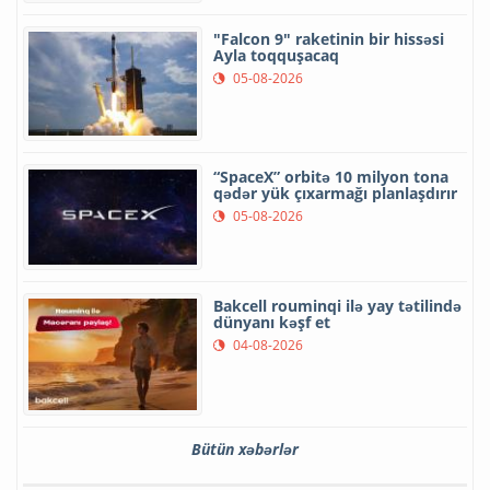
"Falcon 9" raketinin bir hissəsi
Ayla toqquşacaq
05-08-2026
“SpaceX” orbitə 10 milyon tona
qədər yük çıxarmağı planlaşdırır
05-08-2026
Bakcell rouminqi ilə yay tətilində
dünyanı kəşf et
04-08-2026
Bütün xəbərlər