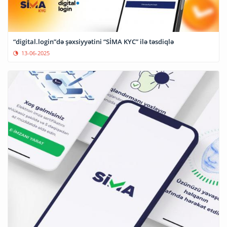
“digital.login”də şəxsiyyətini “SİMA KYC” ilə təsdiqlə
13-06-2025