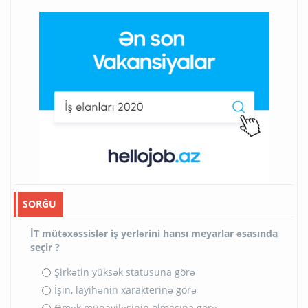
SORĞU
İT mütəxəssislər iş yerlərini hansı meyarlar əsasında
seçir ?
Şirkətin yüksək statusuna görə
İşin, layihənin xarakterinə görə
Əmək müqaviləsinin olmasına görə