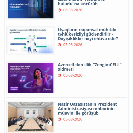
buludu”na köçürüb
06-08-2026
Uşaqların rəqəmsal mühitdə
təhlükəsizliyi gücləndirilir -
Dəyişikliklər nəyi ehtiva edir?
05-08-2026
Azercell-dən illik “ZengimCELL”
xidməti
05-08-2026
Nazir Qazaxıstanın Prezident
Administrasiyası rəhbərinin
müavini ilə görüşüb
05-08-2026