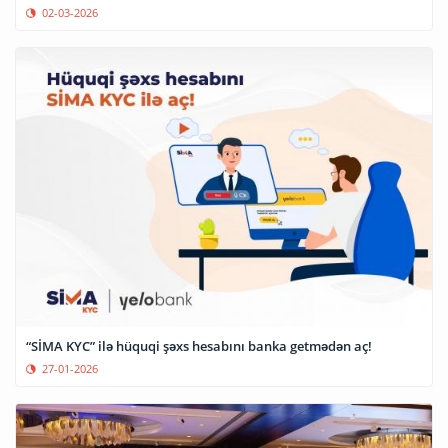
02-03-2026
“SİMA KYC” ilə hüquqi şəxs hesabını banka getmədən aç!
27-01-2026