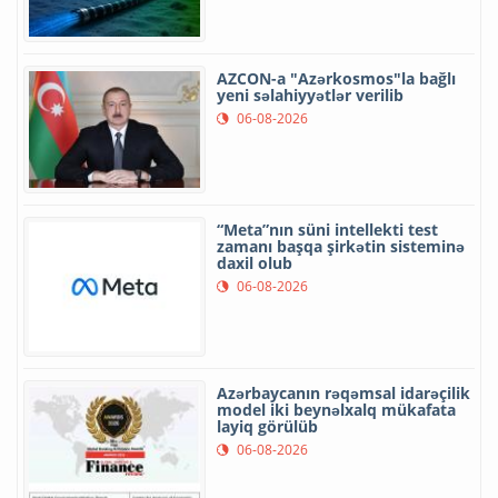
AZCON-a "Azərkosmos"la bağlı
yeni səlahiyyətlər verilib
06-08-2026
“Meta”nın süni intellekti test
zamanı başqa şirkətin sisteminə
daxil olub
06-08-2026
Azərbaycanın rəqəmsal idarəçilik
model iki beynəlxalq mükafata
layiq görülüb
06-08-2026