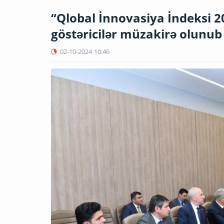
“Qlobal İnnovasiya İndeksi 20
göstəricilər müzakirə olunub
02-10-2024
10:46