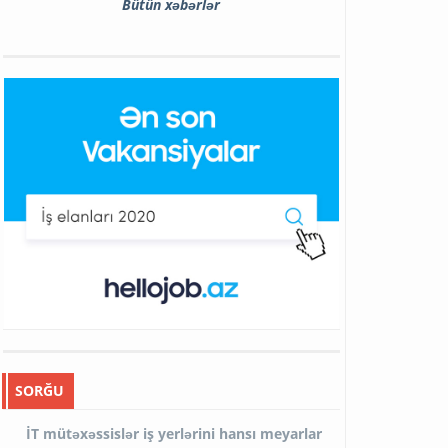
Bütün xəbərlər
SORĞU
İT mütəxəssislər iş yerlərini hansı meyarlar