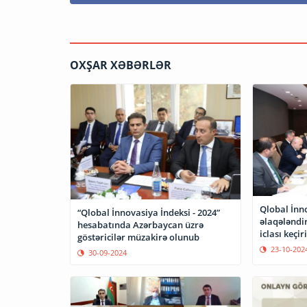
OXŞAR XƏBƏRLƏR
Qlobal İnn
“Qlobal İnnovasiya İndeksi - 2024”
əlaqələndi
hesabatında Azərbaycan üzrə
iclası keçiri
göstəricilər müzakirə olunub
23-10-202
30-09-2024