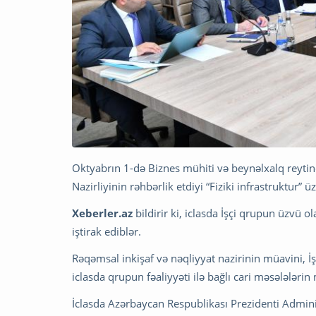
Oktyabrın 1-də Biznes mühiti və beynəlxalq reytin
Nazirliyinin rəhbərlik etdiyi “Fiziki infrastruktur” ü
Xeberler.az
bildirir ki, iclasda İşçi qrupun üzvü 
iştirak ediblər.
Rəqəmsal inkişaf və nəqliyyat nazirinin müavini, İ
iclasda qrupun fəaliyyəti ilə bağlı cari məsələlərin
İclasda Azərbaycan Respublikası Prezidenti Adminis