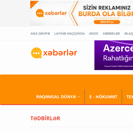
ANA SƏHİFƏ
LAYİHƏ HAQQINDA
ARXİV
XƏBƏRLƏR
ƏLA
RƏQƏMSAL DÜNYA
E - HÖKUMƏT
TE
TƏDBİRLƏR