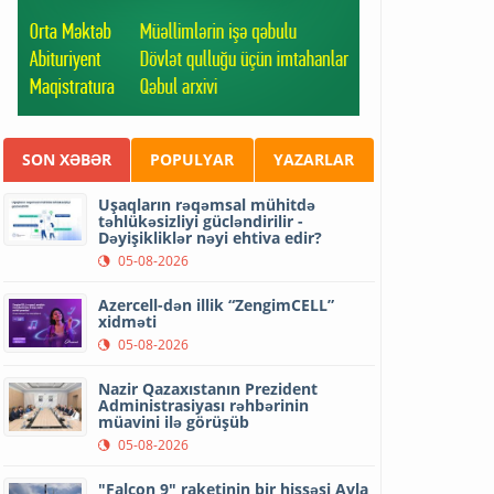
SON XƏBƏR
POPULYAR
YAZARLAR
Uşaqların rəqəmsal mühitdə
təhlükəsizliyi gücləndirilir -
Dəyişikliklər nəyi ehtiva edir?
05-08-2026
Azercell-dən illik “ZengimCELL”
xidməti
05-08-2026
Nazir Qazaxıstanın Prezident
Administrasiyası rəhbərinin
müavini ilə görüşüb
05-08-2026
"Falcon 9" raketinin bir hissəsi Ayla