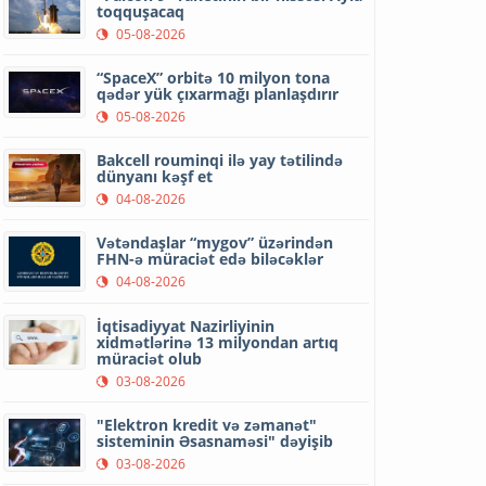
toqquşacaq
05-08-2026
“SpaceX” orbitə 10 milyon tona
qədər yük çıxarmağı planlaşdırır
05-08-2026
Bakcell rouminqi ilə yay tətilində
dünyanı kəşf et
04-08-2026
Vətəndaşlar “mygov” üzərindən
FHN-ə müraciət edə biləcəklər
04-08-2026
İqtisadiyyat Nazirliyinin
xidmətlərinə 13 milyondan artıq
müraciət olub
03-08-2026
"Elektron kredit və zəmanət"
sisteminin Əsasnaməsi" dəyişib
03-08-2026