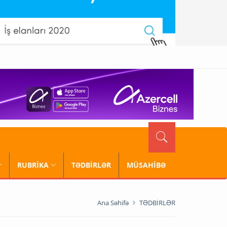
RUBRİKA
TƏDBİRLƏR
MÜSAHİBƏ
Ana Səhifə
TƏDBİRLƏR