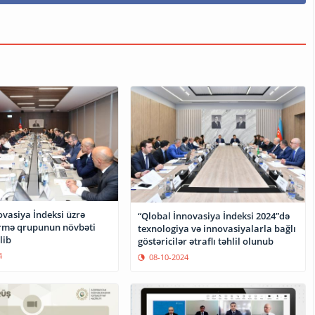
ovasiya İndeksi üzrə
“Qlobal İnnovasiya İndeksi 2024”də
rmə qrupunun növbəti
texnologiya və innovasiyalarla bağlı
lib
göstəricilər ətraflı təhlil olunub
4
08-10-2024