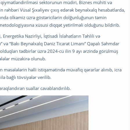
və qiymətləndirilməsi sektorunun müdiri, Biznes mühiti və
in rəhbəri Vüsal Şıxəliyev çıxış edərək beynəlxalq hesabatlarda,
ında ölkəmiz üzrə göstəricilərin dolğunluğunun təmin
todologiyasına xüsusi diqqət yetirilməli olduğunu bildirib.
nergetika Nazirliyi, İqtisadi İslahatların Təhlili və
” və “Bakı Beynəlxalq Dəniz Ticarət Limanı” Qapalı Səhmdar
olduqları tədbirlər üzrə 2024-cü ilin 9 ayı ərzində görülmüş
sələlər müzakirə olunub.
məsələlərin həlli istiqamətində müvafiq qərarlar alınıb, icra
lə bağlı tövsiyələr verilib.
araqlandıran suallar cavablandırılıb.