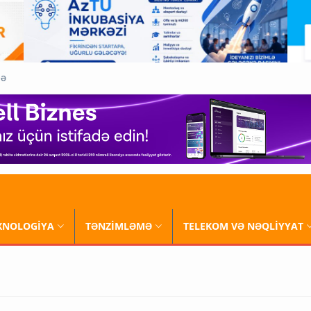
QƏ
XNOLOGİYA
TƏNZİMLƏMƏ
TELEKOM VƏ NƏQLİYYAT