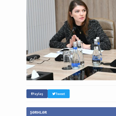
Paylaş
Tweet
ŞƏRHLƏR