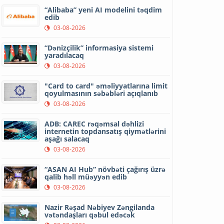
“Alibaba” yeni AI modelini təqdim
edib
03-08-2026
“Dənizçilik” informasiya sistemi
yaradılacaq
03-08-2026
"Card to card" əməliyyatlarına limit
qoyulmasının səbəbləri açıqlanıb
03-08-2026
ADB: CAREC rəqəmsal dəhlizi
internetin topdansatış qiymətlərini
aşağı salacaq
03-08-2026
“ASAN AI Hub” növbəti çağırış üzrə
qalib həll müəyyən edib
03-08-2026
Nazir Rəşad Nəbiyev Zəngilanda
vətəndaşları qəbul edəcək