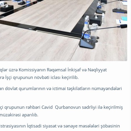
qlər üzrə Komissiyanın Rəqəmsal İnkişaf və Nəqliyyat
zrə İşçi qrupunun növbəti iclası keçirilib.
olan dövlət qurumlarının və ictimai təşkilatların nümayəndələri
şçi qrupunun rəhbəri Cavid Qurbanovun sədrliyi ilə keçirilmiş
 müzakirəsi aparılıb.
trasiyasının İqtisadi siyasət və sənaye məsələləri şöbəsinin