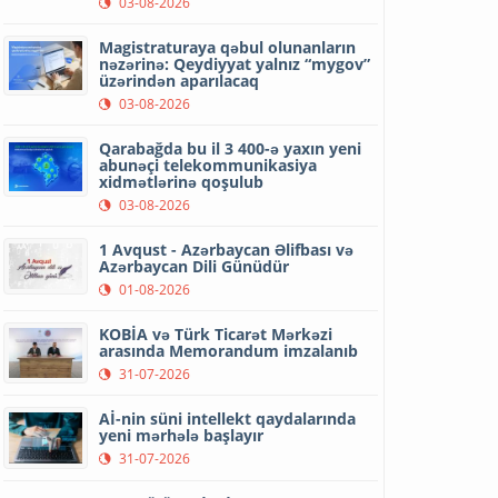
03-08-2026
Magistraturaya qəbul olunanların
nəzərinə: Qeydiyyat yalnız “mygov”
üzərindən aparılacaq
03-08-2026
Qarabağda bu il 3 400-ə yaxın yeni
abunəçi telekommunikasiya
xidmətlərinə qoşulub
03-08-2026
1 Avqust - Azərbaycan Əlifbası və
Azərbaycan Dili Günüdür
01-08-2026
KOBİA və Türk Ticarət Mərkəzi
arasında Memorandum imzalanıb
31-07-2026
Aİ-nin süni intellekt qaydalarında
yeni mərhələ başlayır
31-07-2026