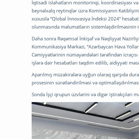
İqtisadi islahatların monitorinqi, koordinasiyası 
beynəlxalq reytinqlər üzrə Komissiyanın Katibliyin
xüsusilə “Qlobal İnnovasiya İndeksi 2024” hesabat
olunmasında məlumatların sistemləşdirilməsinin me
Daha sonra Rəqəmsal İnkişaf və Nəqliyyat Nazirliyi, E
Kommunikasiya Mərkəzi, “Azərbaycan Hava Yolları
Cəmiyyətlərinin nümayəndələri tərəfindən icraçısı 
işlərə dair hesabatları təqdim edilib, aidiyyəti mə
Aparılmış müzakirələrə uyğun olaraq qarşıda duran 
prosesinin sürətləndirilməsi və optimallaşdırılmasıi
Sonda İşçi qrupun üzvlərini və digər iştirakçıları m