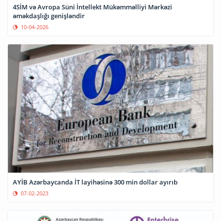
4SİM və Avropa Süni İntellekt Mükəmməlliyi Mərkəzi
əməkdaşlığı genişləndir
10-04-2026
AYİB Azərbaycanda İT layihəsinə 300 min dollar ayırıb
07-02-2023