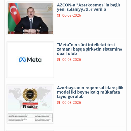
AZCON-a "Azərkosmos"la bağlı
yeni səlahiyyətlər verilib
06-08-2026
“Meta”nın süni intellekti test
zamanı başqa şirkətin sisteminə
daxil olub
06-08-2026
Azərbaycanın rəqəmsal idarəçilik
model iki beynəlxalq mükafata
layiq görülüb
06-08-2026