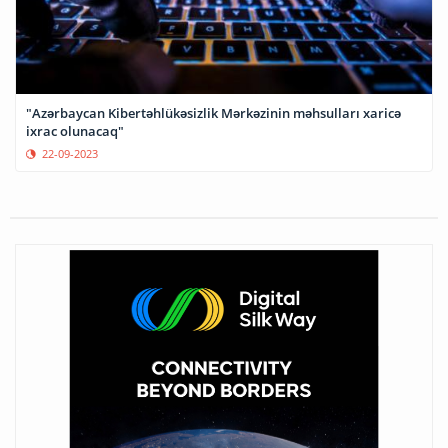
"Azərbaycan Kibertəhlükəsizlik Mərkəzinin məhsulları xaricə
ixrac olunacaq"
22-09-2023