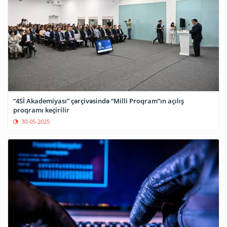
“4Sİ Akademiyası” çərçivəsində “Milli Proqram”ın açılış
proqramı keçirilir
30-05-2025