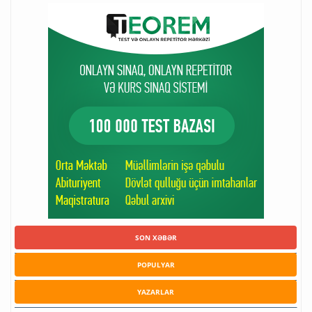
SON XƏBƏR
POPULYAR
YAZARLAR