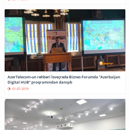
AzerTelecom-un rəhbəri İsveçrədə Biznes Forumda “Azerbaijan
Digital HUB” proqramından danışıb
01-07-2019