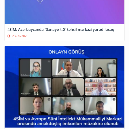
4SİM: Azərbaycanda “Sənaye 4.0” təhsil mərkəzi yaradılacaq
23-09-2025