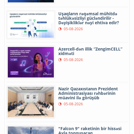
Uşaqların rəqəmsal mühitdə
təhlükəsizliyi gücləndirilir -
Dəyişikliklər nəyi ehtiva edir?
05-08-2026
Azercell-dən illik “ZengimCELL”
xidməti
05-08-2026
Nazir Qazaxıstanın Prezident
Administrasiyası rəhbərinin
müavini ilə görüşüb
05-08-2026
"Falcon 9" raketinin bir hissəsi
Ayla toqquşacaq