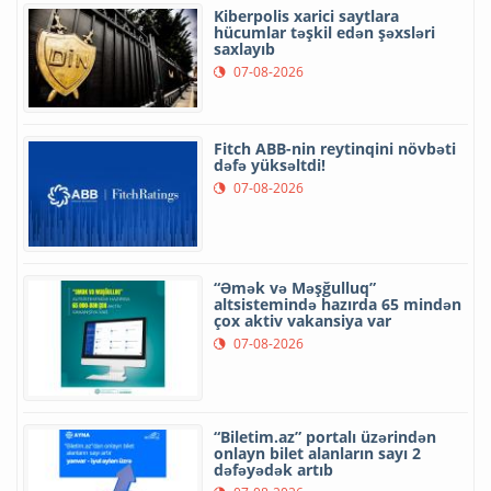
Kiberpolis xarici saytlara
hücumlar təşkil edən şəxsləri
saxlayıb
07-08-2026
Fitch ABB-nin reytinqini növbəti
dəfə yüksəltdi!
07-08-2026
“Əmək və Məşğulluq”
altsistemində hazırda 65 mindən
çox aktiv vakansiya var
07-08-2026
“Biletim.az” portalı üzərindən
onlayn bilet alanların sayı 2
dəfəyədək artıb