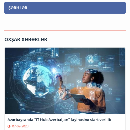
ŞƏRHLƏR
OXŞAR XƏBƏRLƏR
Azərbaycanda "IT Hub Azerbaijan" layihəsinə start verilib
07-02-2023