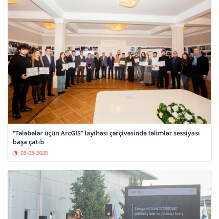
“Tələbələr üçün ArcGIS” layihəsi çərçivəsində təlimlər sessiyası
başa çatıb
03-03-2025