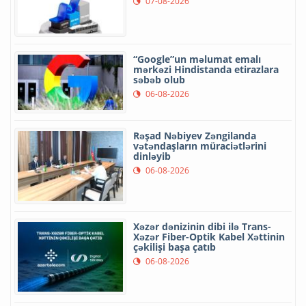
07-08-2026
“Google”un məlumat emalı
mərkəzi Hindistanda etirazlara
səbəb olub
06-08-2026
Rəşad Nəbiyev Zəngilanda
vətəndaşların müraciətlərini
dinləyib
06-08-2026
Xəzər dənizinin dibi ilə Trans-
Xəzər Fiber-Optik Kabel Xəttinin
çəkilişi başa çatıb
06-08-2026