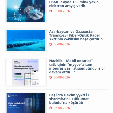
DSMF 7 ayda 135 minə yaxın
elektron arayış verib
06-08-2026
Azərbaycan və Qazaxıstan
Transxəzər Fiber-Optik Kabel
Xəttinin çəkilişini başa çatdırıb
06-08-2026
Nazirlik: “Mobil notariat”
tətbiqinin “mygov”a tam
inteqrasiyası istiqamətində işlər
davam etdirilir
06-08-2026
Beş İcra Hakimiyyəti İT
sistemlərini “Hökumət
buludu”na köçürüb
06-08-2026