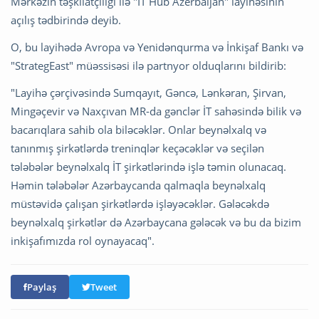
Mərkəzin təşkilatçılığı ilə "IT Hub Azerbaijan" layihəsinin
açılış tədbirində deyib.
O, bu layihədə Avropa və Yenidənqurma və İnkişaf Bankı və
"StrategEast" müəssisəsi ilə partnyor olduqlarını bildirib:
"Layihə çərçivəsində Sumqayıt, Gəncə, Lənkəran, Şirvan,
Mingəçevir və Naxçıvan MR-da gənclər İT sahəsində bilik və
bacarıqlara sahib ola biləcəklər. Onlar beynəlxalq və
tanınmış şirkətlərdə treninqlər keçəcəklər və seçilən
tələbələr beynəlxalq İT şirkətlərində işlə təmin olunacaq.
Həmin tələbələr Azərbaycanda qalmaqla beynəlxalq
müstəvidə çalışan şirkətlərdə işləyəcəklər. Gələcəkdə
beynəlxalq şirkətlər də Azərbaycana gələcək və bu da bizim
inkişafımızda rol oynayacaq".
Paylaş
Tweet