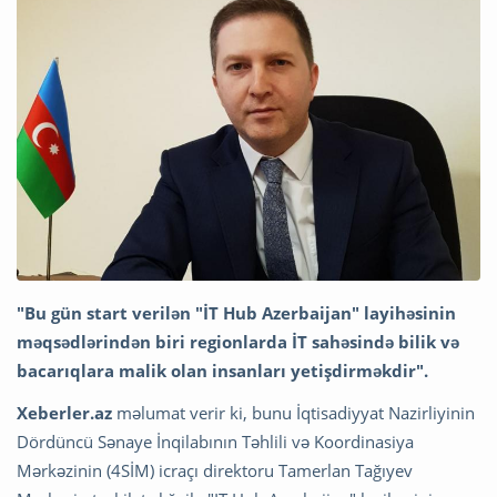
"Bu gün start verilən "İT Hub Azerbaijan" layihəsinin
məqsədlərindən biri regionlarda İT sahəsində bilik və
bacarıqlara malik olan insanları yetişdirməkdir".
Xeberler.az
məlumat verir ki, bunu İqtisadiyyat Nazirliyinin
Dördüncü Sənaye İnqilabının Təhlili və Koordinasiya
Mərkəzinin (4SİM) icraçı direktoru Tamerlan Tağıyev