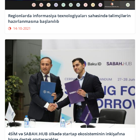
Regionlarda informasiya texnologiyaları sahəsində təlimçilərin
hazırlanmasına başlanılıb
14-10-2021
4SİM və SABAH.HUB ölkədə startap ekosisteminin inkişafına
birgə dəstək göstərəcəklər