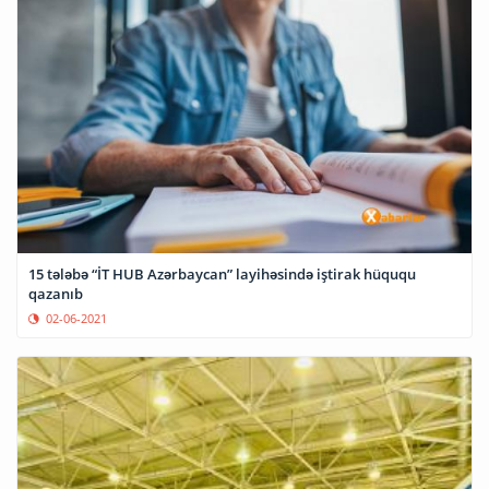
15 tələbə “İT HUB Azərbaycan” layihəsində iştirak hüququ
qazanıb
02-06-2021