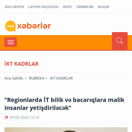
ANA SƏHİFƏ
LAYİHƏ HAQQINDA
ARXİV
XƏBƏRLƏR
ƏLAQƏ
İKT KADRLAR
Ana Səhifə
RUBRİKA
İKT KADRLAR
“Regionlarda İT bilik və bacarıqlara malik
insanlar yetişdiriləcək”
07-02-2023
12:19