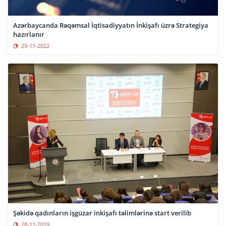
Azərbaycanda Rəqəmsal İqtisadiyyatın İnkişafı üzrə Strategiya
hazırlanır
29-11-2022
Şəkidə qadınların işgüzar inkişafı təlimlərinə start verilib
28-11-2019