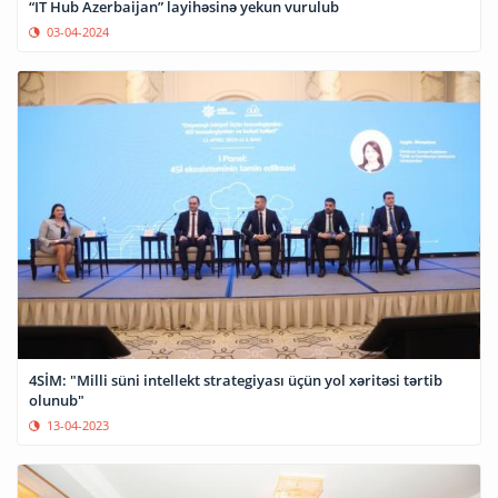
“IT Hub Azerbaijan” layihəsinə yekun vurulub
03-04-2024
4SİM: "Milli süni intellekt strategiyası üçün yol xəritəsi tərtib
olunub"
13-04-2023