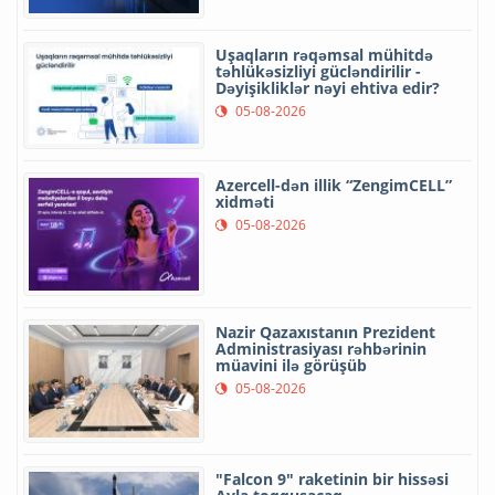
Uşaqların rəqəmsal mühitdə
təhlükəsizliyi gücləndirilir -
Dəyişikliklər nəyi ehtiva edir?
05-08-2026
Azercell-dən illik “ZengimCELL”
xidməti
05-08-2026
Nazir Qazaxıstanın Prezident
Administrasiyası rəhbərinin
müavini ilə görüşüb
05-08-2026
"Falcon 9" raketinin bir hissəsi