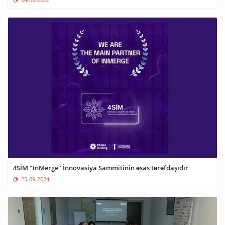
4SİM "InMerge" İnnovasiya Sammitinin əsas tərəfdaşıdır
25-09-2024