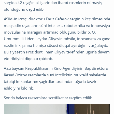
sərgidə 42 uşağın əl işlərindən ibarət rəsmlərin nümayiş
olunduğunu qeyd edib.
4SİM-in icraçı direktoru Fariz Cəfərov sərginin keçirilməsində
məqsədin uşaqların süni intellekt, robotexnika və innovasiya
mövzularına marağını artırmaq olduğunu bildirib. O,
Ümummilli Lider Heydər Əliyevin təhsilə, incəsənətə və gənc
nəslin inkişafına həmişə xüsusi diqqət ayırdığını vurğulayıb.
Bu siyasətin Prezident İlham Əliyev tərəfindən uğurla davam
etdirildiyini diqqətə çatdırıb.
Azərbaycan Respublikasının Kino Agentliyinin Baş direktoru
Rəşad Əzizov rəsmlərdə süni intellektin müxtəlif sahələrdə
tətbiqi imkanlarının şagirdlər tərəfindən uğurla təsvir
edildiyini bildirib.
Sonda balaca rəssamlara sertifikatlar təqdim edilib.