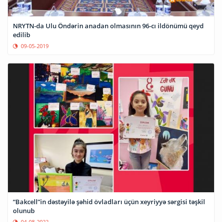
NRYTN-da Ulu Öndərin anadan olmasının 96-cı ildönümü qeyd
edilib
09-05-2019
“Bakcell”in dəstəyilə şəhid övladları üçün xeyriyyə sərgisi təşkil
olunub
04-08-2022