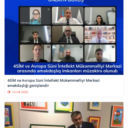
4SİM və Avropa Süni İntellekt Mükəmməlliyi Mərkəzi
əməkdaşlığı genişləndir
10-04-2026