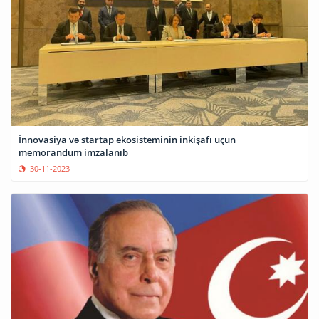
İnnovasiya və startap ekosisteminin inkişafı üçün
memorandum imzalanıb
30-11-2023