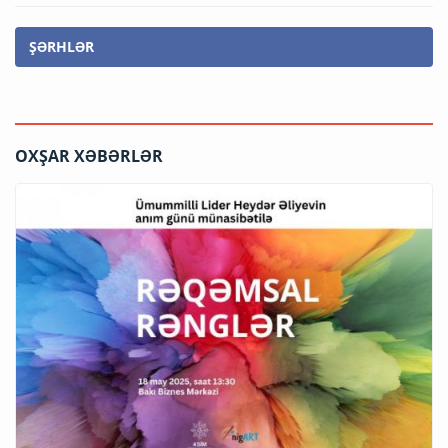
ŞƏRHLƏR
OXŞAR XƏBƏRLƏR