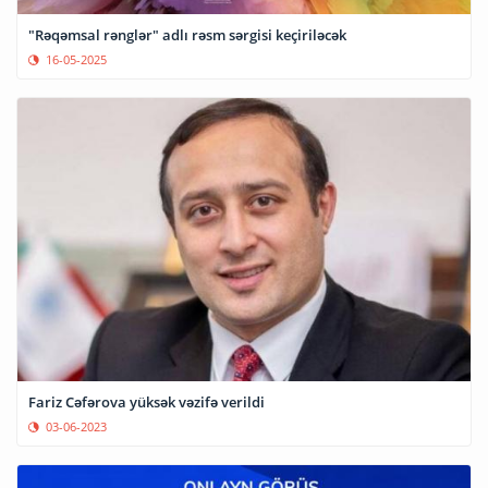
"Rəqəmsal rənglər" adlı rəsm sərgisi keçiriləcək
16-05-2025
Fariz Cəfərova yüksək vəzifə verildi
03-06-2023