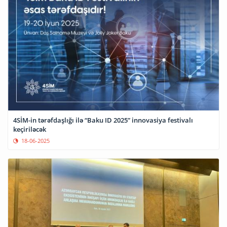
4SİM-in tərəfdaşlığı ilə “Baku ID 2025” innovasiya festivalı
keçiriləcək
18-06-2025