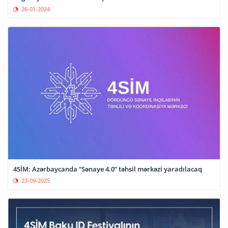
26-01-2024
4SİM: Azərbaycanda “Sənaye 4.0” təhsil mərkəzi yaradılacaq
23-09-2025