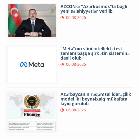
AZCON-a "Azərkosmos"la bağlı
yeni səlahiyyətlər verilib
06-08-2026
“Meta”nın süni intellekti test
zamanı başqa şirkətin sisteminə
daxil olub
06-08-2026
Azərbaycanın rəqəmsal idarəçilik
model iki beynəlxalq mükafata
layiq görülüb
06-08-2026