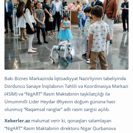
Bakı Biznes Mərkəzində İqtisadiyyat Nazirliyinin tabeliyində
Dördüncü Sənaye İnqilabının Təhlili və Koordinasiya Mərkəzi
(4SİM) və “NigART” Rəsm Məktəbinin təşkilatçılığı ilə
Ümummilli Lider Heydər Əliyevin doğum gününə həsr
olunmuş “Rəqəmsal rənglər” adlı rəsm sərgisi açılıb.
Xeberler.az
məlumat verir ki, qonaqları salamlayan
“NigART” Rəsm Məktəbinin direktoru Nigar Qurbanova