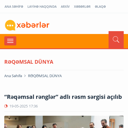
ANA SƏHİFƏ
LAYİHƏ HAQQINDA
ARXİV
XƏBƏRLƏR
ƏLAQƏ
RƏQƏMSAL DÜNYA
Ana Səhifə
RƏQƏMSAL DÜNYA
“Rəqəmsal rənglər” adlı rəsm sərgisi açılıb
19-05-2025
17:36