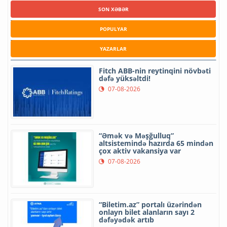
SON XƏBƏR
POPULYAR
YAZARLAR
Fitch ABB-nin reytinqini növbəti
dəfə yüksəltdi!
07-08-2026
“Əmək və Məşğulluq”
altsistemində hazırda 65 mindən
çox aktiv vakansiya var
07-08-2026
“Biletim.az” portalı üzərindən
onlayn bilet alanların sayı 2
dəfəyədək artıb