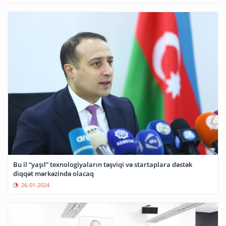
Bu il “yaşıl” texnologiyaların təşviqi və startaplara dəstək
diqqət mərkəzində olacaq
26-01-2024