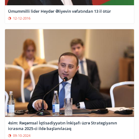
Ümummilli lider Heydər Əliyevin vəfatından 13 il ötür
12-12-2016
4sim: Rəqəmsal İqtisadiyyatın İnkişafı üzrə Strategiyanın
icrasına 2025-ci ildə başlanılacaq
09-10-2024