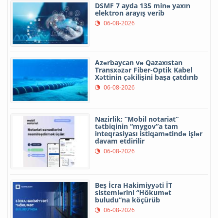
DSMF 7 ayda 135 minə yaxın
elektron arayış verib
06-08-2026
Azərbaycan və Qazaxıstan
Transxəzər Fiber-Optik Kabel
Xəttinin çəkilişini başa çatdırıb
06-08-2026
Nazirlik: “Mobil notariat”
tətbiqinin “mygov”a tam
inteqrasiyası istiqamətində işlər
davam etdirilir
06-08-2026
Beş İcra Hakimiyyəti İT
sistemlərini “Hökumət
buludu”na köçürüb
06-08-2026