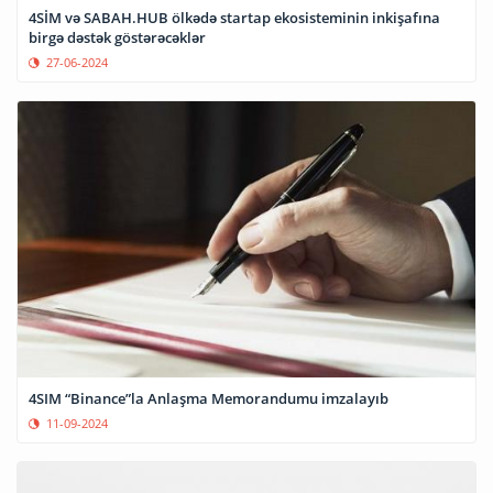
4SİM və SABAH.HUB ölkədə startap ekosisteminin inkişafına
birgə dəstək göstərəcəklər
27-06-2024
4SIM “Binance”la Anlaşma Memorandumu imzalayıb
11-09-2024