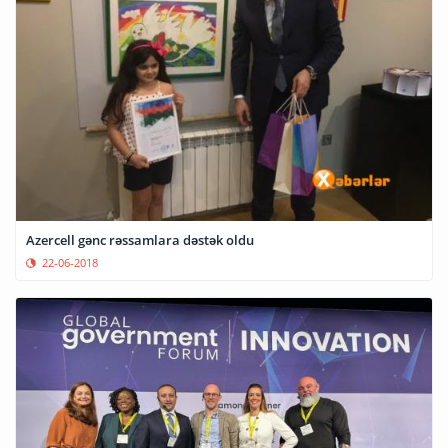
Azercell gənc rəssamlara dəstək oldu
22-06-2018