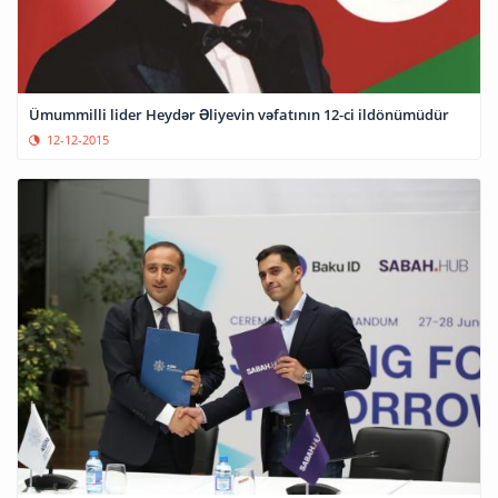
Ümummilli lider Heydər Əliyevin vəfatının 12-ci ildönümüdür
12-12-2015