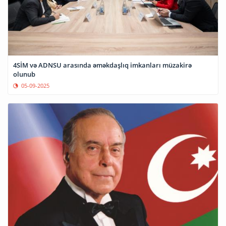
4SİM və ADNSU arasında əməkdaşlıq imkanları müzakirə
olunub
05-09-2025