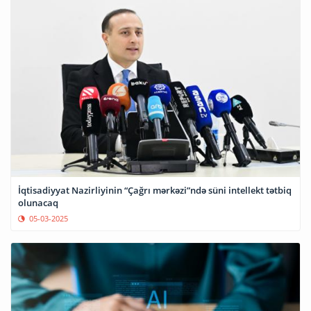
İqtisadiyyat Nazirliyinin “Çağrı mərkəzi”ndə süni intellekt tətbiq
olunacaq
05-03-2025