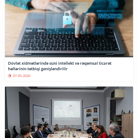
Dövlət xidmətlərində süni intellekt və rəqəmsal ticarət
həllərinin tətbiqi genişləndirilir
07-05-2026