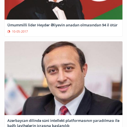
Ümummilli lider Heydər Əliyevin anadan olmasından 94 il ötür
10-05-2017
Azərbaycan dilində süni intellekt platformasının yaradılması ilə
bağlı layihələrin icrasına başlanılıb