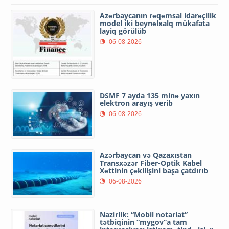
Azərbaycanın rəqəmsal idarəçilik
model iki beynəlxalq mükafata
layiq görülüb
06-08-2026
DSMF 7 ayda 135 minə yaxın
elektron arayış verib
06-08-2026
Azərbaycan və Qazaxıstan
Transxəzər Fiber-Optik Kabel
Xəttinin çəkilişini başa çatdırıb
06-08-2026
Nazirlik: “Mobil notariat”
tətbiqinin “mygov”a tam