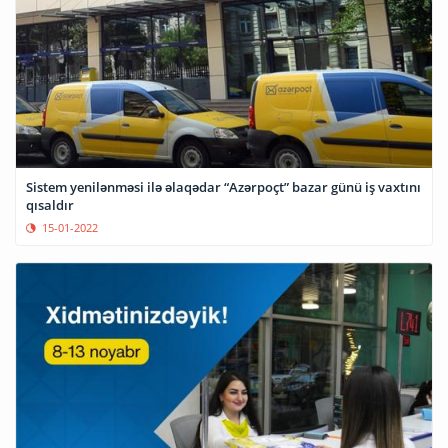
Sistem yenilənməsi ilə əlaqədar “Azərpoçt” bazar günü iş vaxtını
qısaldır
15-01-2022