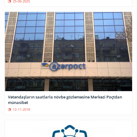
25-06-2025
Vətəndaşların saatlarla növbə gözləməsinə Mərkəzi Poçtdan
münasibət
12-11-2018