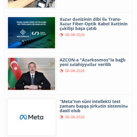
Xəzər dənizinin dibi ilə Trans-
Xəzər Fiber-Optik Kabel Xəttinin
çəkilişi başa çatıb
06-08-2026
AZCON-a "Azərkosmos"la bağlı
yeni səlahiyyətlər verilib
06-08-2026
“Meta”nın süni intellekti test
zamanı başqa şirkətin sisteminə
daxil olub
06-08-2026