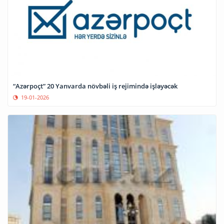
“Azərpoçt” 20 Yanvarda növbəli iş rejimində işləyəcək
19-01-2026