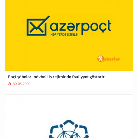
Poçt şöbələri növbəli iş rejimində fəaliyyət göstərir
30-03-2020