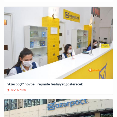
“Azərpoçt” növbəli rejimdə fəaliyyət göstərəcək
08-11-2020