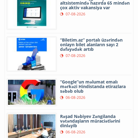
altsistemində hazırda 65 mindən
çox aktiv vakansiya var
07-08-2026
“Biletim.az” portalı üzərindən
onlayn bilet alanların sayı 2
dəfəyədək artıb
07-08-2026
“Google”un məlumat emalı
mərkəzi Hindistanda etirazlara
səbəb olub
06-08-2026
Rəşad Nəbiyev Zəngilanda
vətəndaşların müraciətlərini
dinləyib
06-08-2026