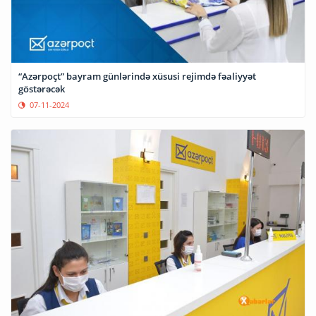
“Azərpoçt” bayram günlərində xüsusi rejimdə fəaliyyət
göstərəcək
07-11-2024