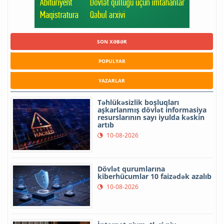
SON XƏBƏR
POPULYAR
YAZARLAR
Təhlükəsizlik boşluqları
aşkarlanmış dövlət informasiya
resurslarının sayı iyulda kəskin
artıb
10-08-2026
Dövlət qurumlarına
kiberhücumlar 10 faizədək azalıb
10-08-2026