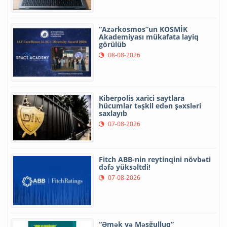
“Azərkosmos”un KOSMİK
Akademiyası mükafata layiq
görülüb
08-08-2026
Kiberpolis xarici saytlara
hücumlar təşkil edən şəxsləri
saxlayıb
07-08-2026
Fitch ABB-nin reytinqini növbəti
dəfə yüksəltdi!
07-08-2026
“Əmək və Məşğulluq”