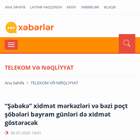
ANA SƏHİFƏ
LAYİHƏ HAQQINDA
ARXİV
XƏBƏRLƏR
ƏLAQƏ
TELEKOM VƏ NƏQLİYYAT
Ana Səhifə
TELEKOM VƏ NƏQLİYYAT
“Şəbəkə” xidmət mərkəzləri və bəzi poçt
şöbələri bayram günləri də xidmət
göstərəcək
30-07-2020
18:01