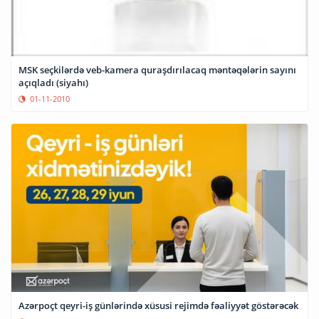
MSK seçkilərdə veb-kamera quraşdırılacaq məntəqələrin sayını
açıqladı (siyahı)
01-11-2010
Azərpoçt qeyri-iş günlərində xüsusi rejimdə fəaliyyət göstərəcək