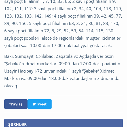
saylı poçt filialının 1, 7, 10, 33, 66; 2 saylı poçt filialının 9,
102, 111, 117; 3 saylı poçt filialının 2, 34, 40, 104, 118, 119,
123, 132, 133, 142, 149; 4 saylı poçt filialının 39, 42, 45, 77,
89, 90, 156; 5 saylı poçt filialının 63, 3, 21, 80, 81, 83, 170;
6 saylı poçt filialının 72, 8, 29, 52, 53, 54, 114, 115, 130
saylı poçt şöbələri, eləcə də regionlardakı müştəri xidmətləri
şöbələri saat 10:00-dan 17:00-dək fəaliyyət göstərəcək.
Bakı, Sumqayıt, Cəlilabad, Zaqatala və Ağdaşda yerləşən
“Şəbəkə” xidmət mərkəzləri 09:00-dan 17:00-dək, paytaxtın
Üzeyir Hacıbəyli-72 ünvanındakı 1 saylı “Şəbəkə” Xidmət
Mərkəzi isə 09:00-dan 18:00-dək vətəndaşların xidmətində
olacaq.
Paylaş
Tweet
ŞƏRHLƏR