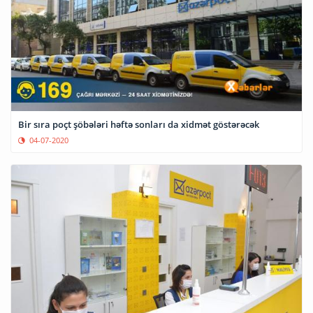
Bir sıra poçt şöbələri həftə sonları da xidmət göstərəcək
04-07-2020