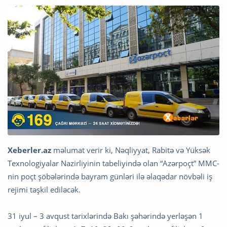
Xeberler.az
məlumat verir ki, Nəqliyyat, Rabitə və Yüksək
Texnologiyalar Nazirliyinin tabeliyində olan “Azərpoçt” MMC-
nin poçt şöbələrində bayram günləri ilə əlaqədar növbəli iş
rejimi təşkil ediləcək.
31 iyul – 3 avqust tarixlərində Bakı şəhərində yerləşən 1