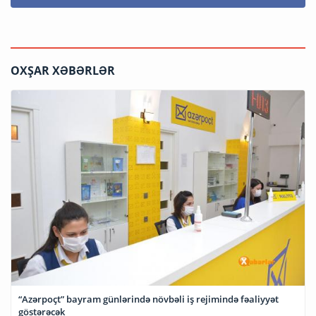
OXŞAR XƏBƏRLƏR
“Azərpoçt” bayram günlərində növbəli iş rejimində fəaliyyət
göstərəcək