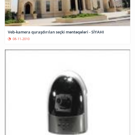
Veb-kamera quraşdırılan seçki məntəqələri - SİYAHI
08-11-2010