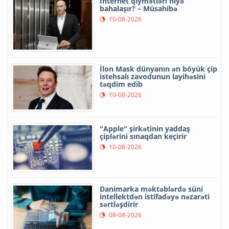
İnternet qiymətləri niyə
bahalaşır? – Müsahibə
10-08-2026
İlon Mask dünyanın ən böyük çip
istehsalı zavodunun layihəsini
təqdim edib
10-08-2026
"Apple" şirkətinin yaddaş
çiplərini sınaqdan keçirir
10-08-2026
Danimarka məktəblərdə süni
intellektdən istifadəyə nəzarəti
sərtləşdirir
08-08-2026