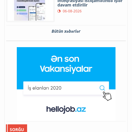
inteqrasiyası istiqamətində işlər
davam etdirilir
06-08-2026
Bütün xəbərlər
SORĞU