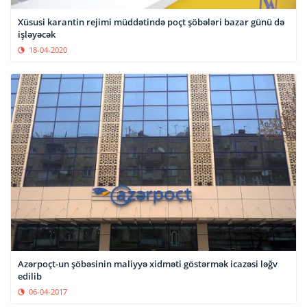
Xüsusi karantin rejimi müddətində poçt şöbələri bazar günü də
işləyəcək
18-04-2020
Azərpoçt-un şöbəsinin maliyyə xidməti göstərmək icazəsi ləğv
edilib
06-04-2017