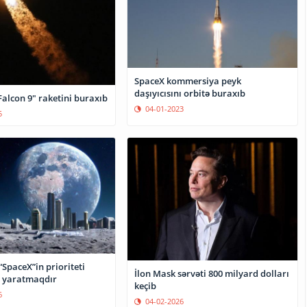
SpaceX kommersiya peyk
daşıyıcısını orbitə buraxıb
alcon 9" raketini buraxıb
04-01-2023
5
“SpaceX”in prioriteti
İlon Mask sərvəti 800 milyard dolları
 yaratmaqdır
keçib
6
04-02-2026