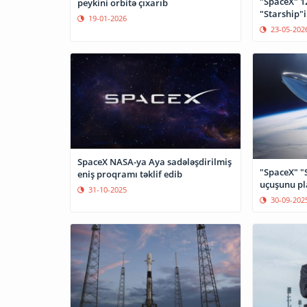
"SpaceX" 1
peykini orbitə çıxarıb
"Starship"i 
19-01-2026
23-05-202
SpaceX NASA-ya Aya sadələşdirilmiş
"SpaceX" "S
eniş proqramı təklif edib
uçuşunu pl
31-10-2025
30-09-202