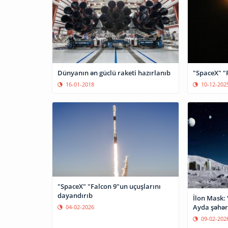
Dünyanın ən güclü raketi hazırlanıb
"SpaceX" "F
16-01-2018
10-12-202
"SpaceX" "Falcon 9"un uçuşlarını
dayandırıb
İlon Mask: 
Ayda şəhər
04-02-2026
09-02-202