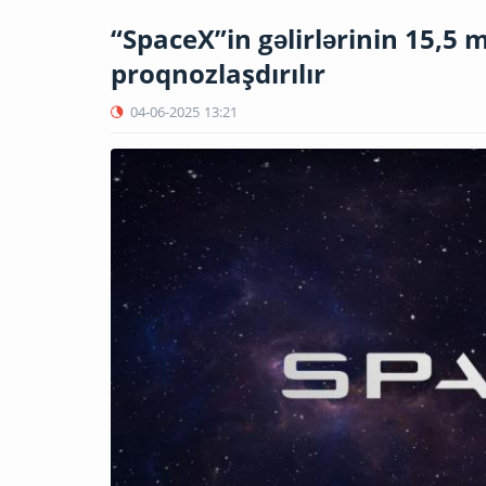
“SpaceX”in gəlirlərinin 15,5 m
proqnozlaşdırılır
04-06-2025
13:21