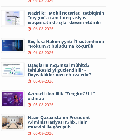
06-08-2026
Nazirlik: “Mobil notariat” tətbiqinin
“mygov”a tam inteqrasiyası
istiqamətində işlər davam etdirilir
06-08-2026
Beş İcra Hakimiyyəti İT sistemlərini
“Hökumət buludu”na köçürüb
06-08-2026
Uşaqların rəqəmsal mühitdə
təhlükəsizliyi gücləndirilir -
Dəyişikliklər nəyi ehtiva edir?
05-08-2026
Azercell-dən illik “ZengimCELL”
xidməti
05-08-2026
Nazir Qazaxıstanın Prezident
Administrasiyası rəhbərinin
müavini ilə görüşüb
05-08-2026