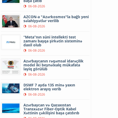
başa çatıb
06-08-2026
AZCON-a "Azərkosmos"la bağlı yeni
səlahiyyətlər verilib
06-08-2026
“Meta”nın süni intellekti test
zamanı başqa şirkətin sisteminə
daxil olub
06-08-2026
Azərbaycanın rəqəmsal idarəçilik
model iki beynəlxalq mükafata
layiq görülüb
06-08-2026
DSMF 7 ayda 135 minə yaxın
elektron arayış verib
06-08-2026
Azərbaycan və Qazaxıstan
Transxəzər Fiber-Optik Kabel
Xəttinin çəkilişini başa çatdırıb