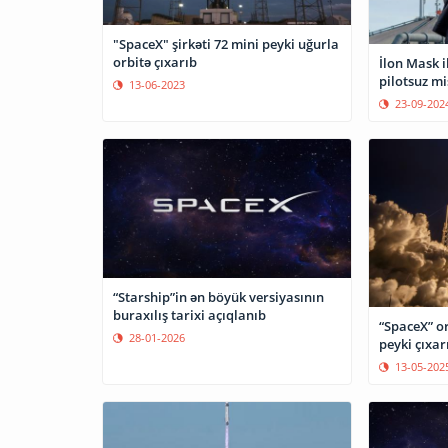
"SpaceX" şirkəti 72 mini peyki uğurla
orbitə çıxarıb
İlon Mask i
pilotsuz m
13-06-2023
23-09-202
“Starship”in ən böyük versiyasının
buraxılış tarixi açıqlanıb
“SpaceX” or
28-01-2026
peyki çıxar
13-05-202