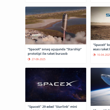
“SpaceX” k
əsas raket 
“SpaceX” sınaq uçuşunda “Starship”
prototipi ilə raket buraxıb
10-04-202
27-08-2025
"SpaceX" 29 ədəd "Starlink" mini