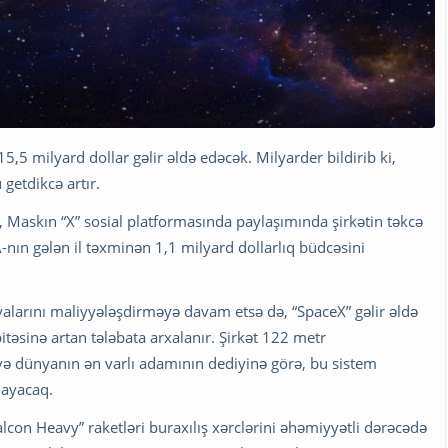
5,5 milyard dollar gəlir əldə edəcək. Milyarder bildirib ki,
getdikcə artır.
, Maskın “X” sosial platformasında paylaşımında şirkətin təkcə
ın gələn il təxminən 1,1 milyard dollarlıq büdcəsini
alarını maliyyələşdirməyə davam etsə də, “SpaceX” gəlir əldə
itəsinə artan tələbata arxalanır. Şirkət 122 metr
 və dünyanın ən varlı adamının dediyinə görə, bu sistem
nayacaq.
Falcon Heavy” raketləri buraxılış xərclərini əhəmiyyətli dərəcədə