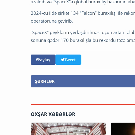
azaldıb və “SpaceX”ə qlobal buraxılış bazarının əh
2024-cü ildə şirkət 134 “Falcon” buraxılışı ilə rek
operatoruna çevirib.
“SpaceX” peyklərin yerləşdirilməsi üçün artan tələba
sonuna qədər 170 buraxılışla bu rekordu təzələməy
Paylaş
Tweet
ŞƏRHLƏR
OXŞAR XƏBƏRLƏR