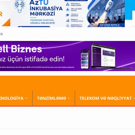
QƏ
XNOLOGİYA
TƏNZİMLƏMƏ
TELEKOM VƏ NƏQLİYYAT