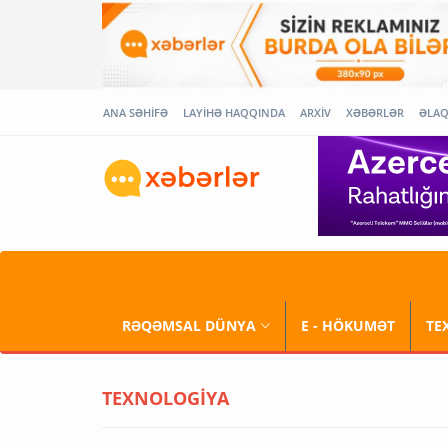
ANA SƏHİFƏ
LAYİHƏ HAQQINDA
ARXİV
XƏBƏRLƏR
ƏLA
RƏQƏMSAL DÜNYA
E - HÖKUMƏT
TE
TEXNOLOGİYA