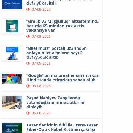
dəfə yüksəltdi!
07-08-2026
“Əmək və Məşğulluq” altsistemində
hazırda 65 mindən çox aktiv
vakansiya var
07-08-2026
“Biletim.az” portalı üzərindən
onlayn bilet alanların sayı 2
dəfəyədək artıb
07-08-2026
“Google”un məlumat emalı mərkəzi
Hindistanda etirazlara səbəb olub
06-08-2026
Rəşad Nəbiyev Zəngilanda
vətəndaşların müraciətlərini
dinləyib
06-08-2026
Xəzər dənizinin dibi ilə Trans-Xəzər
Fiber-Optik Kabel Xəttinin çəkilişi