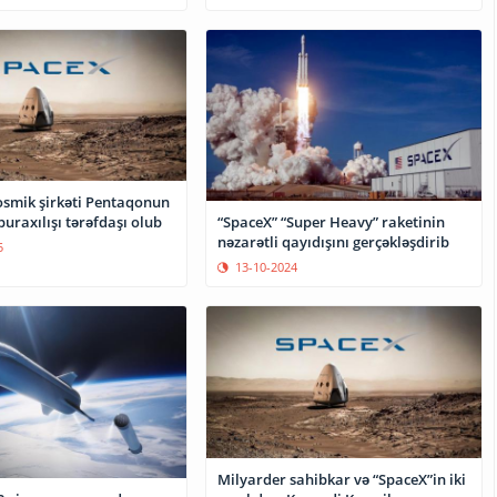
osmik şirkəti Pentaqonun
buraxılışı tərəfdaşı olub
“SpaceX” “Super Heavy” raketinin
nəzarətli qayıdışını gerçəkləşdirib
5
13-10-2024
Milyarder sahibkar və “SpaceX”in iki