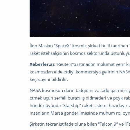
İlon Maskın “SpaceX” kosmik şirkəti bu il təqribən 1
raket istehsalçısının kosmos sektorunda üstünlüyü 
Xeberler.az
“Reuters”ə istinadən məlumat verir ki
kosmosdan əldə etdiyi kommersiya gəlirinin NASA-n
keçəcəyini bildirilir.
NASA kosmosun dərin tədqiqini və tədqiqat missiy
etmək üçün sərfəli buraxılış xidmətləri və peyk rab
hündürlüyündə “Starship” raket sistemi hazırlayır
insanların Marsa göndərilməsində mühüm rol oy
Şirkətin təkrar istifadə oluna bilən “Falcon 9” və “