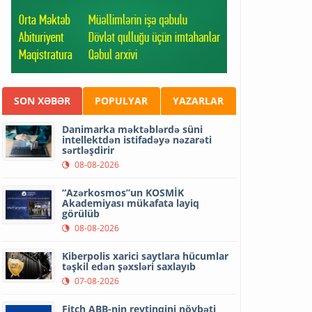
SON XƏBƏR
POPULYAR
YAZARLAR
Danimarka məktəblərdə süni
intellektdən istifadəyə nəzarəti
sərtləşdirir
08-08-2026
“Azərkosmos”un KOSMİK
Akademiyası mükafata layiq
görülüb
08-08-2026
Kiberpolis xarici saytlara hücumlar
təşkil edən şəxsləri saxlayıb
07-08-2026
Fitch ABB-nin reytinqini növbəti