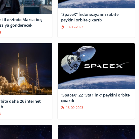
“SpaceX” İndoneziyanın rabitə
ki il ərzində Marsa beş
peykini orbitə çıxarıb
issiya göndərəcək
19-06-2023
4
“SpaceX” 22 “Starlink” peykini orbitə
çıxardı
bitə daha 26 internet
ıb
16-09-2023
5