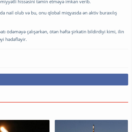
əmiyyətli hissəsini təmin etməyə imkan verib.
orda nail olub və bu, onu qlobal miqyasda ən aktiv buraxılış
tı ödəməyə çalışarkən, ötən həftə şirkətin bildirdiyi kimi, ilin
i hədəfləyir.