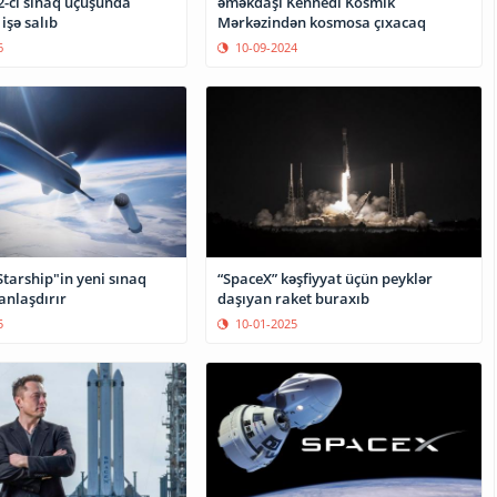
əməkdaşı Kennedi Kosmik
2-ci sınaq uçuşunda
Mərkəzindən kosmosa çıxacaq
işə salıb
10-09-2024
6
tarship"in yeni sınaq
“SpaceX” kəşfiyyat üçün peyklər
anlaşdırır
daşıyan raket buraxıb
5
10-01-2025