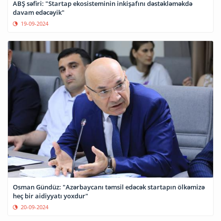
ABŞ səfiri: "Startap ekosisteminin inkişafını dəstəkləməkdə
davam edəcəyik"
19-09-2024
Osman Gündüz: "Azərbaycanı təmsil edəcək startapın ölkəmizə
heç bir aidiyyatı yoxdur"
20-09-2024