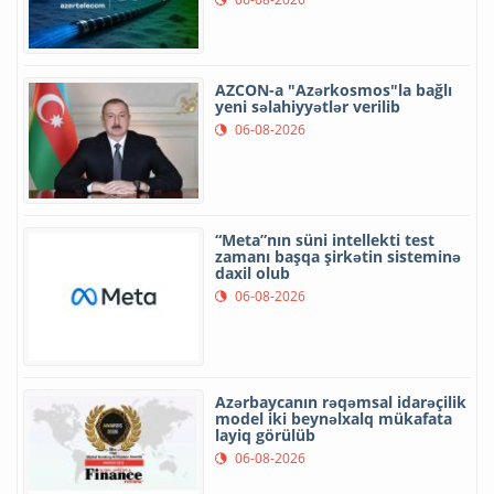
AZCON-a "Azərkosmos"la bağlı
yeni səlahiyyətlər verilib
06-08-2026
“Meta”nın süni intellekti test
zamanı başqa şirkətin sisteminə
daxil olub
06-08-2026
Azərbaycanın rəqəmsal idarəçilik
model iki beynəlxalq mükafata
layiq görülüb
06-08-2026