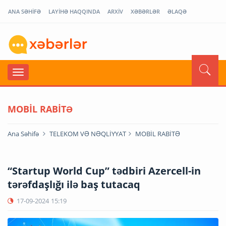
ANA SƏHİFƏ
LAYİHƏ HAQQINDA
ARXİV
XƏBƏRLƏR
ƏLAQƏ
MOBİL RABİTƏ
Ana Səhifə
TELEKOM VƏ NƏQLİYYAT
MOBİL RABİTƏ
“Startup World Cup” tədbiri Azercell-in
tərəfdaşlığı ilə baş tutacaq
17-09-2024
15:19