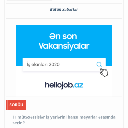
Bütün xəbərlər
SORĞU
İT mütəxəssislər iş yerlərini hansı meyarlar əsasında
seçir ?