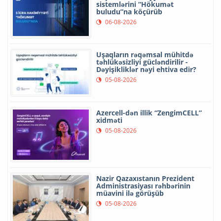
sistemlərini “Hökumət
buludu”na köçürüb
06-08-2026
Uşaqların rəqəmsal mühitdə
təhlükəsizliyi gücləndirilir -
Dəyişikliklər nəyi ehtiva edir?
05-08-2026
Azercell-dən illik “ZengimCELL”
xidməti
05-08-2026
Nazir Qazaxıstanın Prezident
Administrasiyası rəhbərinin
müavini ilə görüşüb
05-08-2026