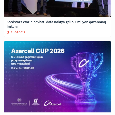
Seedstars World növbəti dəfə Bakıya gəlir- 1 milyon qazanmaq
imkanı
21-04-2017