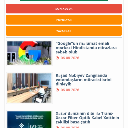
SON XƏBƏR
POPULYAR
YAZARLAR
“Google”un məlumat emalı
mərkəzi Hindistanda etirazlara
səbəb olub
06-08-2026
Rəşad Nəbiyev Zəngilanda
vətəndaşların müraciətlərini
dinləyib
06-08-2026
Xəzər dənizinin dibi ilə Trans-
Xəzər Fiber-Optik Kabel Xəttinin
çəkilişi başa çatıb
06-08-2026