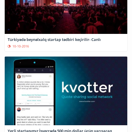
Türkiyədə beynəlxalq startap tədbiri keçirilir- Canlı
10-10-2016
Yerli startapımız İsveçrədə 500 min dollar üçün yarışacaq