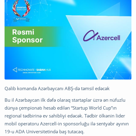
Qalib komanda Azərbaycanı ABŞ-də təmsil edəcək
Bu il Azərbaycan ilk dəfə olaraq startaplar üzrə ən nüfuzlu
dünya çempionatı hesab edilən “Startup World Cup”ın
regional tədbirinə ev sahibliyi edəcək. Tədbir ölkənin lider
mobil operatoru Azercell-in sponsorluğu ilə sentyabr ayının
19-u ADA Universitetində baş tutacaq.