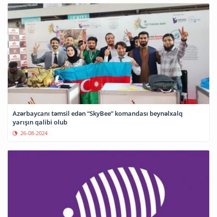
Azərbaycanı təmsil edən “SkyBee” komandası beynəlxalq
yarışın qalibi olub
26-08-2024