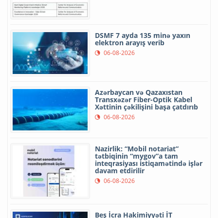
DSMF 7 ayda 135 minə yaxın
elektron arayış verib
06-08-2026
Azərbaycan və Qazaxıstan
Transxəzər Fiber-Optik Kabel
Xəttinin çəkilişini başa çatdırıb
06-08-2026
Nazirlik: “Mobil notariat”
tətbiqinin “mygov”a tam
inteqrasiyası istiqamətində işlər
davam etdirilir
06-08-2026
Beş İcra Hakimiyyəti İT