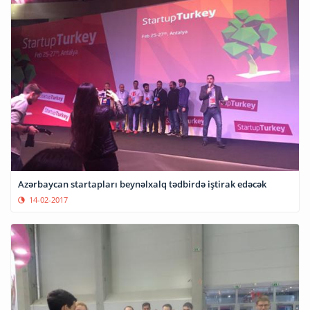
Azərbaycan startapları beynəlxalq tədbirdə iştirak edəcək
14-02-2017