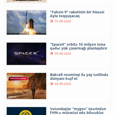
"Falcon 9" raketinin bir hissəsi
Ayla toqquşacaq
05-08-2026
“SpaceX” orbitə 10 milyon tona
qədər yük çıxarmağı planlaşdırır
05-08-2026
Bakcell rouminqi ilə yay tətilində
dünyanı kəşf et
04-08-2026
Vətəndaşlar “mygov” üzərindən
FHN-ə müraciət edə biləcəklər