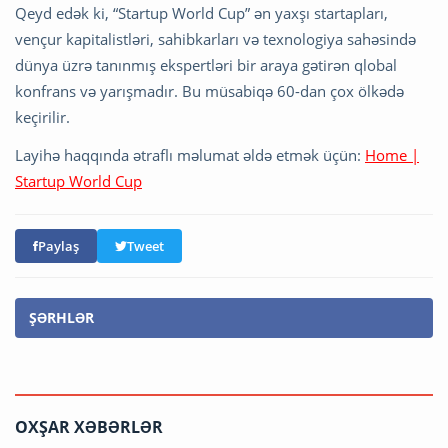
Qeyd edək ki, “Startup World Cup” ən yaxşı startapları,
vençur kapitalistləri, sahibkarları və texnologiya sahəsində
dünya üzrə tanınmış ekspertləri bir araya gətirən qlobal
konfrans və yarışmadır. Bu müsabiqə 60-dan çox ölkədə
keçirilir.
Layihə haqqında ətraflı məlumat əldə etmək üçün:
Home |
Startup World Cup
Paylaş
Tweet
ŞƏRHLƏR
OXŞAR XƏBƏRLƏR