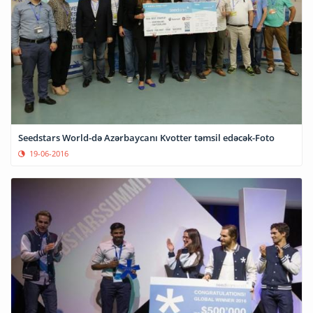
Seedstars World-də Azərbaycanı Kvotter təmsil edəcək-Foto
19-06-2016