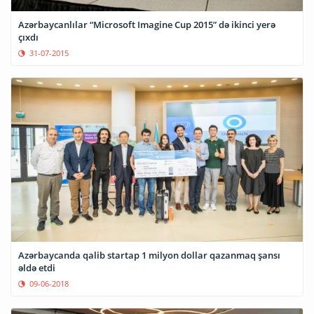
Azərbaycanlılar “Microsoft Imagine Cup 2015” də ikinci yerə
çıxdı
31-07-2015
Azərbaycanda qalib startap 1 milyon dollar qazanmaq şansı
əldə etdi
09-06-2018