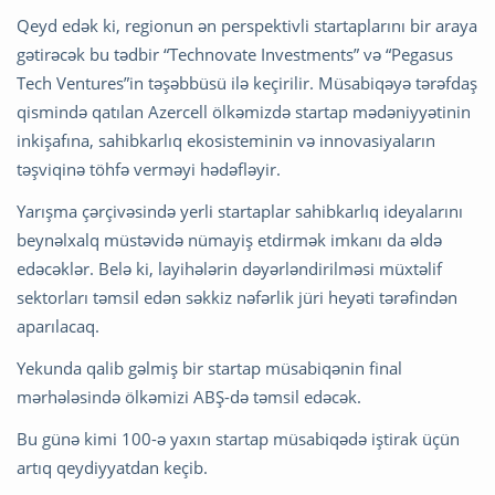
Qeyd edək ki, regionun ən perspektivli startaplarını bir araya
gətirəcək bu tədbir “Technovate Investments” və “Pegasus
Tech Ventures”in təşəbbüsü ilə keçirilir. Müsabiqəyə tərəfdaş
qismində qatılan Azercell ölkəmizdə startap mədəniyyətinin
inkişafına, sahibkarlıq ekosisteminin və innovasiyaların
təşviqinə töhfə verməyi hədəfləyir.
Yarışma çərçivəsində yerli startaplar sahibkarlıq ideyalarını
beynəlxalq müstəvidə nümayiş etdirmək imkanı da əldə
edəcəklər. Belə ki, layihələrin dəyərləndirilməsi müxtəlif
sektorları təmsil edən səkkiz nəfərlik jüri heyəti tərəfindən
aparılacaq.
Yekunda qalib gəlmiş bir startap müsabiqənin final
mərhələsində ölkəmizi ABŞ-də təmsil edəcək.
Bu günə kimi 100-ə yaxın startap müsabiqədə iştirak üçün
artıq qeydiyyatdan keçib.