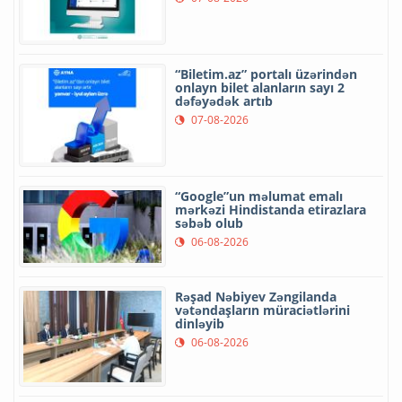
“Biletim.az” portalı üzərindən
onlayn bilet alanların sayı 2
dəfəyədək artıb
07-08-2026
“Google”un məlumat emalı
mərkəzi Hindistanda etirazlara
səbəb olub
06-08-2026
Rəşad Nəbiyev Zəngilanda
vətəndaşların müraciətlərini
dinləyib
06-08-2026