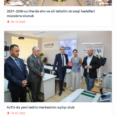
2027–2030-cu illərdə elm və ali təhsilin strateji hədəfləri
müzakirə olunub
06-10-2025
AzTU-da yeni tədris mərkəzinin açılışı olub
19-07-2022