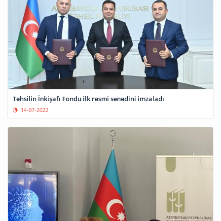
Təhsilin İnkişafı Fondu ilk rəsmi sənədini imzaladı
14-07-2022