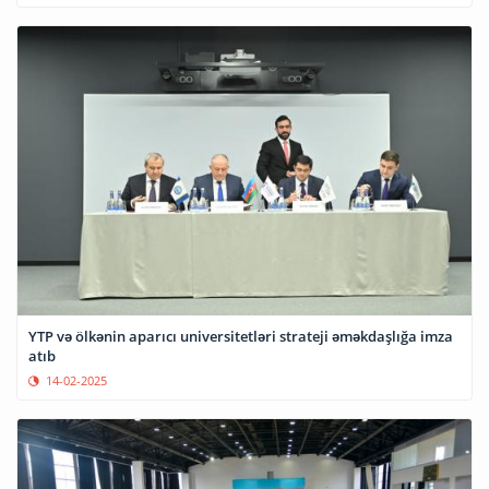
YTP və ölkənin aparıcı universitetləri strateji əməkdaşlığa imza
atıb
14-02-2025