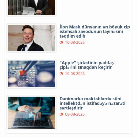
İlon Mask dünyanın ən böyük çip
istehsalı zavodunun layihəsini
təqdim edib
10-08-2026
"Apple" şirkətinin yaddaş
çiplərini sınaqdan keçirir
10-08-2026
Danimarka məktəblərdə süni
intellektdən istifadəyə nəzarəti
sərtləşdirir
08-08-2026