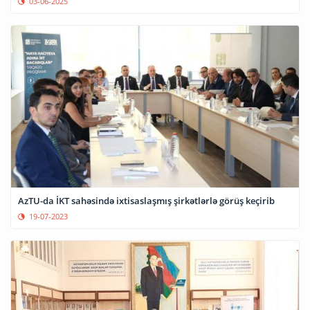
03-06-2025
AzTU-da İKT sahəsində ixtisaslaşmış şirkətlərlə görüş keçirib
19-07-2023