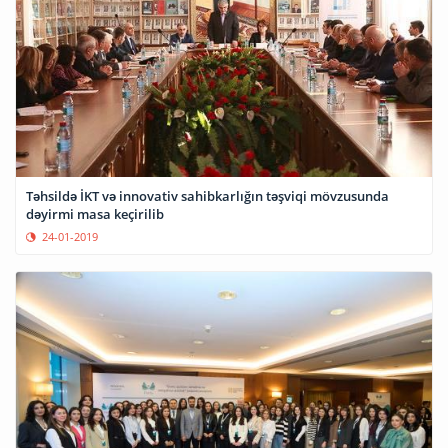
Təhsildə İKT və innovativ sahibkarlığın təşviqi mövzusunda
dəyirmi masa keçirilib
24-01-2019