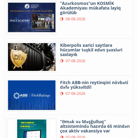
“Azərkosmos”un KOSMİK
Akademiyası mükafata layiq
görülüb
08-08-2026
Kiberpolis xarici saytlara
hücumlar təşkil edən şəxsləri
saxlayıb
07-08-2026
Fitch ABB-nin reytinqini növbəti
dəfə yüksəltdi!
07-08-2026
“Əmək və Məşğulluq”
altsistemində hazırda 65 mindən
çox aktiv vakansiya var
07-08-2026