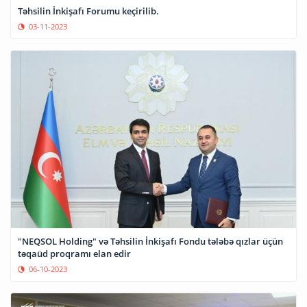
Təhsilin İnkişafı Forumu keçirilib.
03-11-2023
"NEQSOL Holding" və Təhsilin İnkişafı Fondu tələbə qızlar üçün
təqaüd proqramı elan edir
06-10-2023