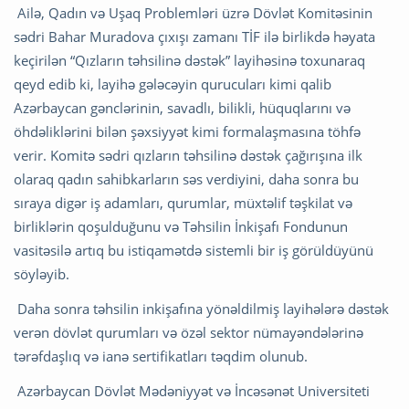
Ailə, Qadın və Uşaq Problemləri üzrə Dövlət Komitəsinin
sədri Bahar Muradova çıxışı zamanı TİF ilə birlikdə həyata
keçirilən “Qızların təhsilinə dəstək” layihəsinə toxunaraq
qeyd edib ki, layihə gələcəyin qurucuları kimi qalib
Azərbaycan gənclərinin, savadlı, bilikli, hüquqlarını və
öhdəliklərini bilən şəxsiyyət kimi formalaşmasına töhfə
verir. Komitə sədri qızların təhsilinə dəstək çağırışına ilk
olaraq qadın sahibkarların səs verdiyini, daha sonra bu
sıraya digər iş adamları, qurumlar, müxtəlif təşkilat və
birliklərin qoşulduğunu və Təhsilin İnkişafı Fondunun
vasitəsilə artıq bu istiqamətdə sistemli bir iş görüldüyünü
söyləyib.
Daha sonra təhsilin inkişafına yönəldilmiş layihələrə dəstək
verən dövlət qurumları və özəl sektor nümayəndələrinə
tərəfdaşlıq və ianə sertifikatları təqdim olunub.
Azərbaycan Dövlət Mədəniyyət və İncəsənət Universiteti