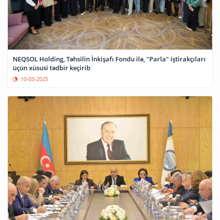
NEQSOL Holding, Təhsilin İnkişafı Fondu ilə, "Parla" iştirakçıları
üçün xüsusi tədbir keçirib
10-03-2025