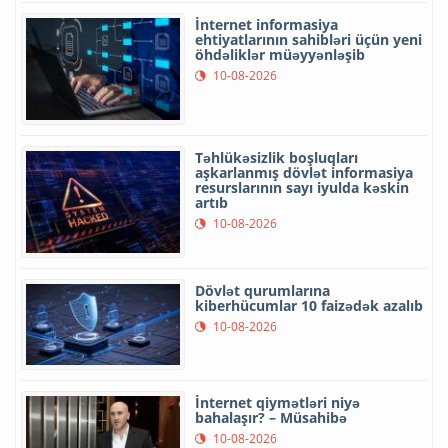
İnternet informasiya
ehtiyatlarının sahibləri üçün yeni
öhdəliklər müəyyənləşib
10-08-2026
Təhlükəsizlik boşluqları
aşkarlanmış dövlət informasiya
resurslarının sayı iyulda kəskin
artıb
10-08-2026
Dövlət qurumlarına
kiberhücumlar 10 faizədək azalıb
10-08-2026
İnternet qiymətləri niyə
bahalaşır? – Müsahibə
10-08-2026