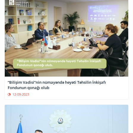
“Bilişim Vadisi”nin nümayəndə heyəti Təhsilin İnkişafı
Fondunun qonağı olub
12-09-2023