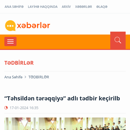
ANA SƏHİFƏ
LAYİHƏ HAQQINDA
ARXİV
XƏBƏRLƏR
ƏLAQƏ
TƏDBİRLƏR
Ana Səhifə
TƏDBİRLƏR
“Təhsildən tərəqqiyə” adlı tədbir keçirilb
17-01-2024
16:35