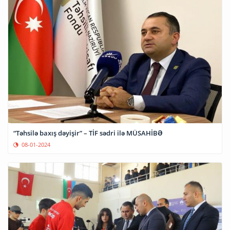
“Təhsilə baxış dəyişir” – TİF sədri ilə MÜSAHİBƏ
08-01-2024