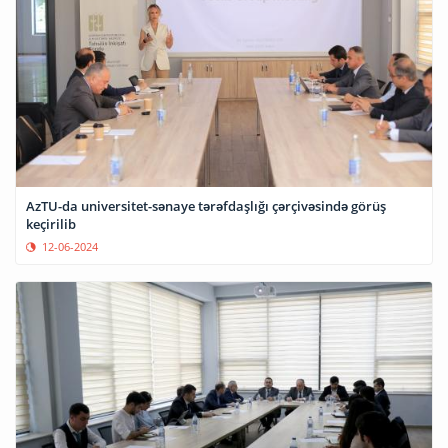
AzTU-da universitet-sənaye tərəfdaşlığı çərçivəsində görüş
keçirilib
12-06-2024