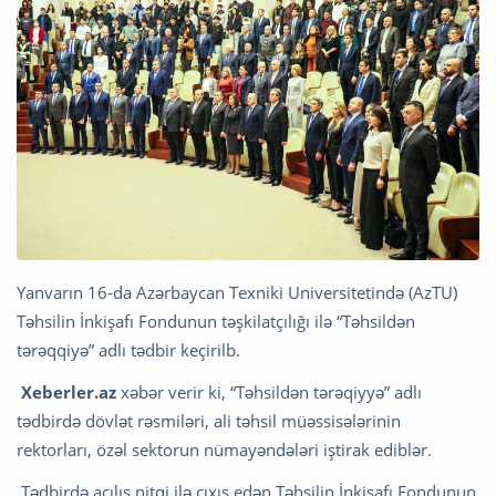
Yanvarın 16-da Azərbaycan Texniki Universitetində (AzTU)
Təhsilin İnkişafı Fondunun təşkilatçılığı ilə “Təhsildən
tərəqqiyə” adlı tədbir keçirilb.
Xeberler.az
xəbər verir ki, “Təhsildən tərəqiyyə” adlı
tədbirdə dövlət rəsmiləri, ali təhsil müəssisələrinin
rektorları, özəl sektorun nümayəndələri iştirak ediblər.
Tədbirdə açılış nitqi ilə çıxış edən Təhsilin İnkişafı Fondunun