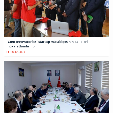
“Gənc İnnovatorlar” startap müsabiqəsinin qalibləri
mükafatlandırılıb
08-12-2023