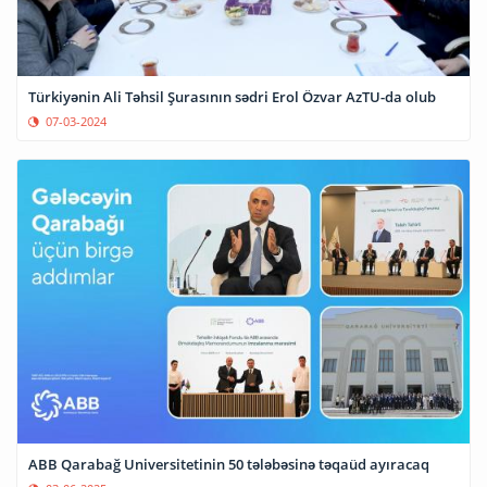
Türkiyənin Ali Təhsil Şurasının sədri Erol Özvar AzTU-da olub
07-03-2024
ABB Qarabağ Universitetinin 50 tələbəsinə təqaüd ayıracaq