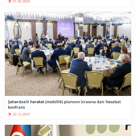
01-03-2024
Şəhərdaxili hərəkət (mobillik) planının icrasına dair hesabat
konfrans
22-12-2023