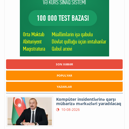
SON XƏBƏR
POPULYAR
YAZARLAR
Kompüter insidentlərinə qarşı
mübarizə mərkəzləri yaradılacaq
10-08-2026