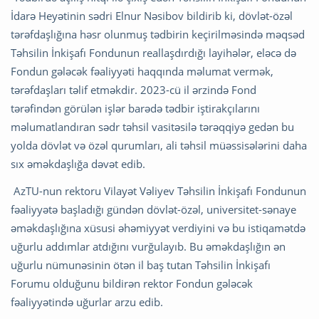
İdarə Heyətinin sədri Elnur Nəsibov bildirib ki, dövlət-özəl
tərəfdaşlığına həsr olunmuş tədbirin keçirilməsində məqsəd
Təhsilin İnkişafı Fondunun reallaşdırdığı layihələr, eləcə də
Fondun gələcək fəaliyyəti haqqında məlumat vermək,
tərəfdaşları təlif etməkdir. 2023-cü il ərzində Fond
tərəfindən görülən işlər barədə tədbir iştirakçılarını
məlumatlandıran sədr təhsil vasitəsilə tərəqqiyə gedən bu
yolda dövlət və özəl qurumları, ali təhsil müəssisələrini daha
sıx əməkdaşlığa dəvət edib.
AzTU-nun rektoru Vilayət Vəliyev Təhsilin İnkişafı Fondunun
fəaliyyətə başladığı gündən dövlət-özəl, universitet-sənaye
əməkdaşlığına xüsusi əhəmiyyət verdiyini və bu istiqamətdə
uğurlu addımlar atdığını vurğulayıb. Bu əməkdaşlığın ən
uğurlu nümunəsinin ötən il baş tutan Təhsilin İnkişafı
Forumu olduğunu bildirən rektor Fondun gələcək
fəaliyyətində uğurlar arzu edib.