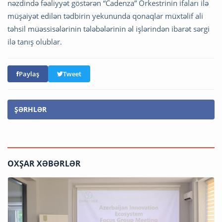
nəzdində fəaliyyət göstərən “Cadenza” Orkestrinin ifaları ilə
müşaiyət edilən tədbirin yekununda qonaqlar müxtəlif ali
təhsil müəssisələrinin tələbələrinin əl işlərindən ibarət sərgi
ilə tanış olublar.
Paylaş
Tweet
ŞƏRHLƏR
OXŞAR XƏBƏRLƏR