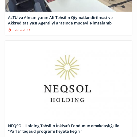
AzTU və Almaniyanın Ali Təhsilin Qiymətləndirilməsi və
Akkreditasiyası Agentliyi arasında müqavilə imzalanıb
12-12-2023
NEQSOL Holding Təhsilin İnkişafı Fondunun əməkdaşlığı ilə
“Parla” təqaüd proqramı həyata keçirir