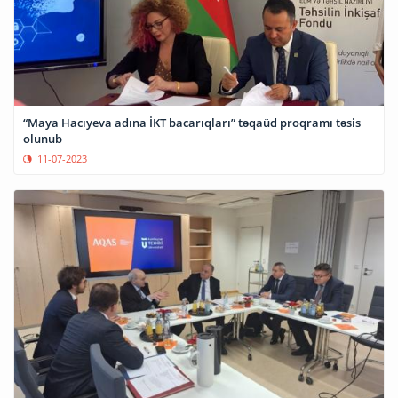
“Maya Hacıyeva adına İKT bacarıqları” təqaüd proqramı təsis
olunub
11-07-2023