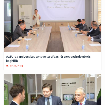
AzTU-da universitet-sənaye tərəfdaşlığı çərçivəsində görüş
keçirilib
12-06-2024