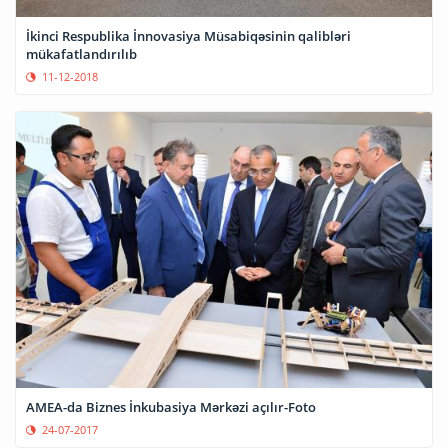
İkinci Respublika İnnovasiya Müsabiqəsinin qalibləri
mükafatlandırılıb
11-12-2018
AMEA-da Biznes İnkubasiya Mərkəzi açılır-Foto
24-07-2017