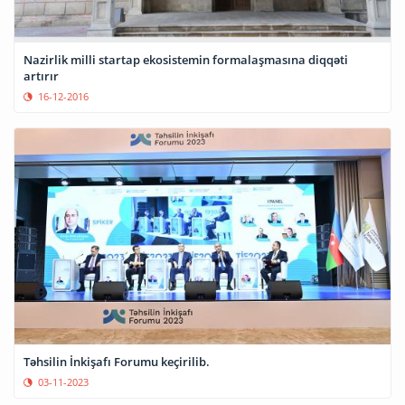
Nazirlik milli startap ekosistemin formalaşmasına diqqəti
artırır
16-12-2016
Təhsilin İnkişafı Forumu keçirilib.
03-11-2023