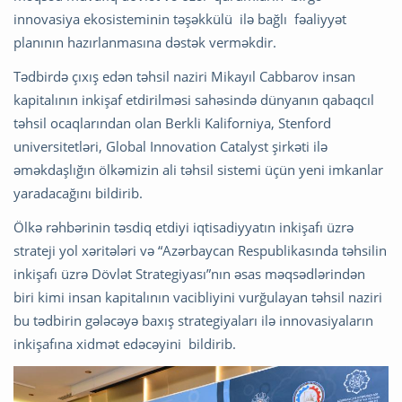
innovasiya ekosisteminin təşəkkülü ilə bağlı fəaliyyət
planının hazırlanmasına dəstək verməkdir.
Tədbirdə çıxış edən təhsil naziri Mikayıl Cabbarov insan
kapitalının inkişaf etdirilməsi sahəsində dünyanın qabaqcıl
təhsil ocaqlarından olan Berkli Kaliforniya, Stenford
universitetləri, Global Innovation Catalyst şirkəti ilə
əməkdaşlığın ölkəmizin ali təhsil sistemi üçün yeni imkanlar
yaradacağını bildirib.
Ölkə rəhbərinin təsdiq etdiyi iqtisadiyyatın inkişafı üzrə
strateji yol xəritələri və “Azərbaycan Respublikasında təhsilin
inkişafı üzrə Dövlət Strategiyası”nın əsas məqsədlərindən
biri kimi insan kapitalının vacibliyini vurğulayan təhsil naziri
bu tədbirin gələcəyə baxış strategiyaları ilə innovasiyaların
inkişafına xidmət edəcəyini bildirib.