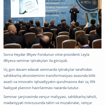
Sonra Heydər Əliyev Fondunun vitse-prezidenti Leyla
Əliyeva seminar iştirakçıları ilə görüşüb.
Üç gün davam edəcək seminarda iştirakçılar tərəfindən
sahibkarlıq ekosisteminin transformasiyası əsasında bilik
əsaslı və innovativ iqtisadiyyatın qurulmasına dair üç illik
fəaliyyət planının hazırlanması nəzərdə tutulur.
Seminar çərçivəsində vençur maliyyəsi, sahibkarlıq təhsili,
mədəniyyəti mövzusunda təlim və müzakirələr, vençur