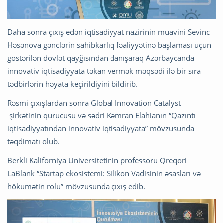
Daha sonra çıxış edən iqtisadiyyat nazirinin müavini Sevinc
Həsənova gənclərin sahibkarlıq fəaliyyətinə başlaması üçün
göstərilən dövlət qayğısından danışaraq Azərbaycanda
innovativ iqtisadiyyata təkan vermək məqsədi ilə bir sıra
tədbirlərin həyata keçirildiyini bildirib.
Rəsmi çıxışlardan sonra Global Innovation Catalyst
şirkətinin qurucusu və sədri Kəmran Elahianın “Qazıntı
iqtisadiyyatından innovativ iqtisadiyyata” mövzusunda
təqdimatı olub.
Berkli Kaliforniya Universitetinin professoru Qreqori
LaBlank “Startap ekosistemi: Silikon Vadisinin əsasları və
hökumətin rolu” mövzusunda çıxış edib.