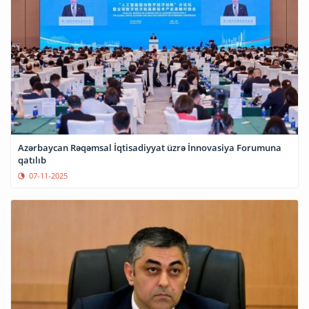
Azərbaycan Rəqəmsal İqtisadiyyat üzrə İnnovasiya Forumuna
qatılıb
07-11-2025