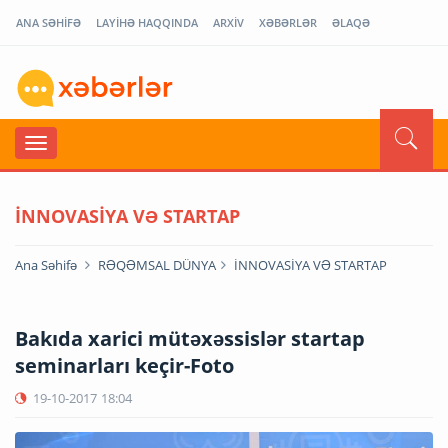
ANA SƏHİFƏ
LAYİHƏ HAQQINDA
ARXİV
XƏBƏRLƏR
ƏLAQƏ
İNNOVASİYA VƏ STARTAP
Ana Səhifə
RƏQƏMSAL DÜNYA
İNNOVASİYA VƏ STARTAP
Bakıda xarici mütəxəssislər startap
seminarları keçir-Foto
19-10-2017
18:04