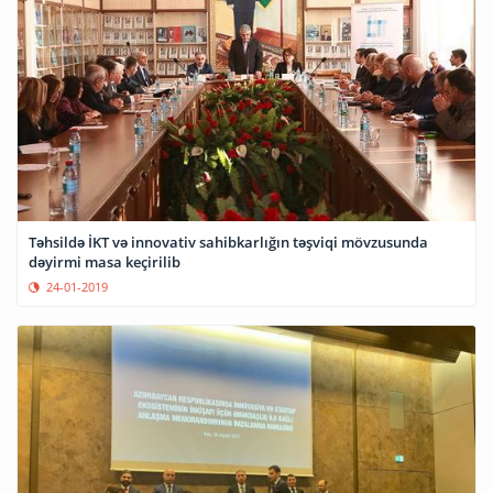
Təhsildə İKT və innovativ sahibkarlığın təşviqi mövzusunda
dəyirmi masa keçirilib
24-01-2019