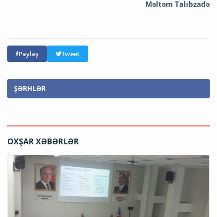
Məltəm Talıbzadə
Paylaş
Tweet
ŞƏRHLƏR
OXŞAR XƏBƏRLƏR