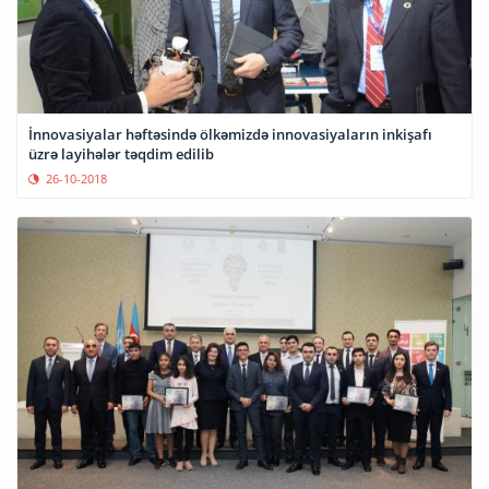
İnnovasiyalar həftəsində ölkəmizdə innovasiyaların inkişafı
üzrə layihələr təqdim edilib
26-10-2018