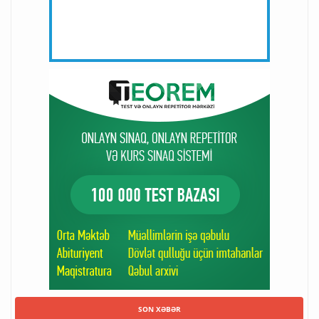
SON XƏBƏR