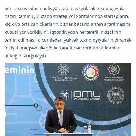
Sonra çıxış edən nəqliyyat, rabitə və yüksək texnologiyaları
naziri Ramin Quluzadə strateji yol xəritələrində startapların,
kiçik və orta sahibkarların biznes bacarıqlarının artırılmasına
xüsusi yer verildiyini, iqtisadiyyatın hərtərəfli inkişafının
təmin edilməsi, o cümlədən yüksək texnologiyaların dinamik
inkişafı məqsədi ilə dövlət tərəfindən mühüm addımlar
atıldığını vurğulayıb.