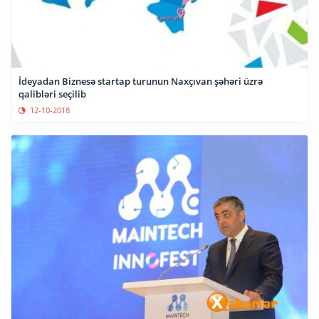
İdeyadan Biznesə startap turunun Naxçıvan şəhəri üzrə
qalibləri seçilib
12-10-2018