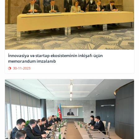
İnnovasiya və startap ekosisteminin inkişafı üçün
memorandum imzalanıb
30-11-2023