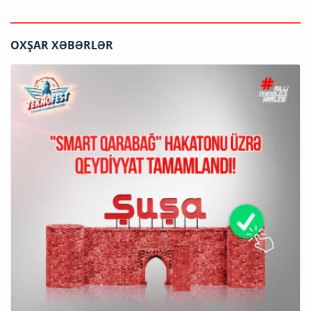
OXŞAR XƏBƏRLƏR