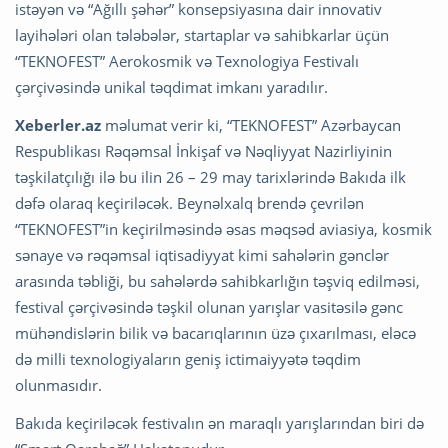
istəyən və “Ağıllı şəhər” konsepsiyasına dair innovativ
layihələri olan tələbələr, startaplar və sahibkarlar üçün
“TEKNOFEST” Aerokosmik və Texnologiya Festivalı
çərçivəsində unikal təqdimat imkanı yaradılır.
Xeberler.az
məlumat verir ki, “TEKNOFEST” Azərbaycan
Respublikası Rəqəmsal İnkişaf və Nəqliyyat Nazirliyinin
təşkilatçılığı ilə bu ilin 26 – 29 may tarixlərində Bakıda ilk
dəfə olaraq keçiriləcək. Beynəlxalq brendə çevrilən
“TEKNOFEST”in keçirilməsində əsas məqsəd aviasiya, kosmik
sənaye və rəqəmsal iqtisadiyyat kimi sahələrin gənclər
arasında təbliği, bu sahələrdə sahibkarlığın təşviq edilməsi,
festival çərçivəsində təşkil olunan yarışlar vasitəsilə gənc
mühəndislərin bilik və bacarıqlarının üzə çıxarılması, eləcə
də milli texnologiyaların geniş ictimaiyyətə təqdim
olunmasıdır.
Bakıda keçiriləcək festivalın ən maraqlı yarışlarından biri də