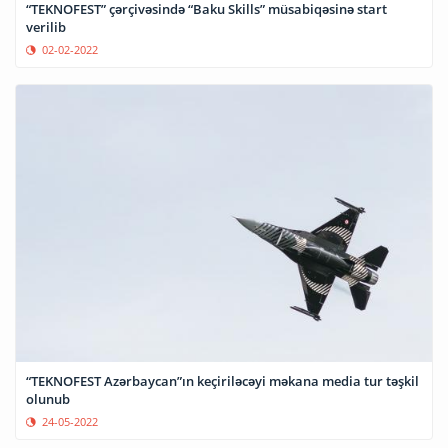
“TEKNOFEST” çərçivəsində “Baku Skills” müsabiqəsinə start
verilib
02-02-2022
“TEKNOFEST Azərbaycan”ın keçiriləcəyi məkana media tur təşkil
olunub
24-05-2022