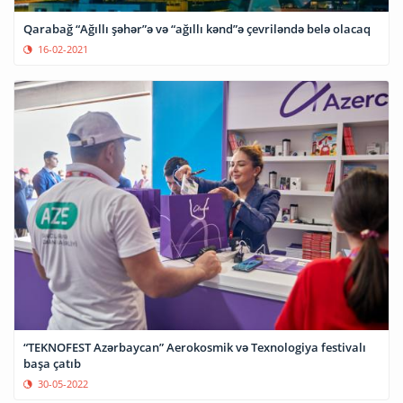
Qarabağ “Ağıllı şəhər”ə və “ağıllı kənd”ə çevriləndə belə olacaq
16-02-2021
“TEKNOFEST Azərbaycan” Aerokosmik və Texnologiya festivalı
başa çatıb
30-05-2022