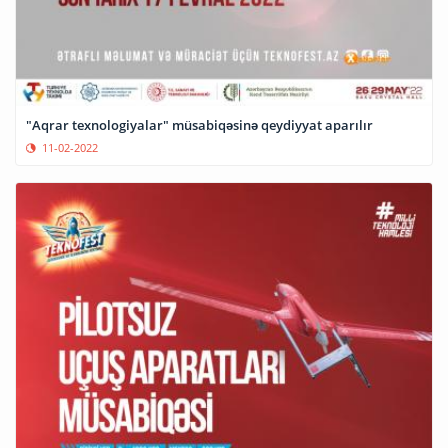
"Aqrar texnologiyalar" müsabiqəsinə qeydiyyat aparılır
11-02-2022