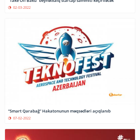
“Take Off Baku” beynəlxalq startap sammiti keçiriləcək
02-03-2022
“Smart Qarabağ” Hakatonunun məqsədləri açıqlanıb
07-02-2022