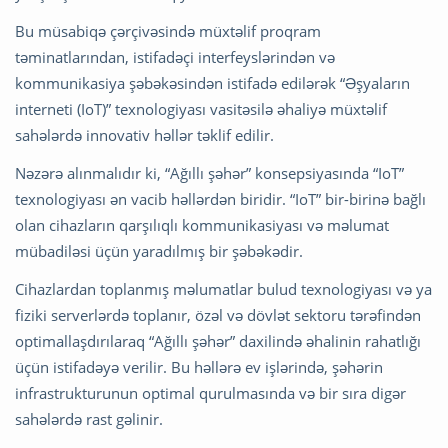
Bu müsabiqə çərçivəsində müxtəlif proqram
təminatlarından, istifadəçi interfeyslərindən və
kommunikasiya şəbəkəsindən istifadə edilərək “Əşyaların
interneti (IoT)” texnologiyası vasitəsilə əhaliyə müxtəlif
sahələrdə innovativ həllər təklif edilir.
Nəzərə alınmalıdır ki, “Ağıllı şəhər” konsepsiyasında “IoT”
texnologiyası ən vacib həllərdən biridir. “IoT” bir-birinə bağlı
olan cihazların qarşılıqlı kommunikasiyası və məlumat
mübadiləsi üçün yaradılmış bir şəbəkədir.
Cihazlardan toplanmış məlumatlar bulud texnologiyası və ya
fiziki serverlərdə toplanır, özəl və dövlət sektoru tərəfindən
optimallaşdırılaraq “Ağıllı şəhər” daxilində əhalinin rahatlığı
üçün istifadəyə verilir. Bu həllərə ev işlərində, şəhərin
infrastrukturunun optimal qurulmasında və bir sıra digər
sahələrdə rast gəlinir.