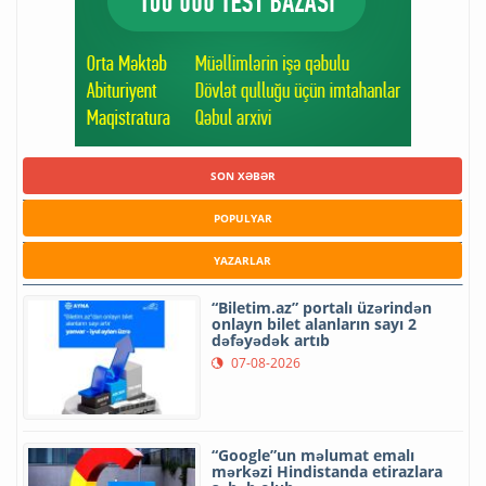
SON XƏBƏR
POPULYAR
YAZARLAR
“Biletim.az” portalı üzərindən
onlayn bilet alanların sayı 2
dəfəyədək artıb
07-08-2026
“Google”un məlumat emalı
mərkəzi Hindistanda etirazlara