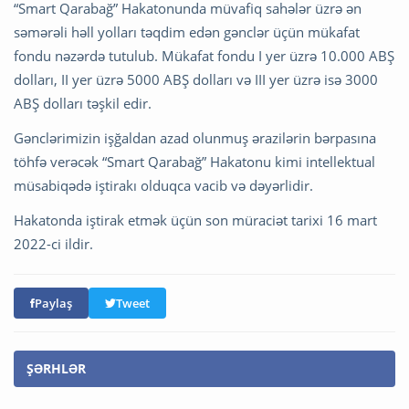
“Smart Qarabağ” Hakatonunda müvafiq sahələr üzrə ən
səmərəli həll yolları təqdim edən gənclər üçün mükafat
fondu nəzərdə tutulub. Mükafat fondu I yer üzrə 10.000 ABŞ
dolları, II yer üzrə 5000 ABŞ dolları və III yer üzrə isə 3000
ABŞ dolları təşkil edir.
Gənclərimizin işğaldan azad olunmuş ərazilərin bərpasına
töhfə verəcək “Smart Qarabağ” Hakatonu kimi intellektual
müsabiqədə iştirakı olduqca vacib və dəyərlidir.
Hakatonda iştirak etmək üçün son müraciət tarixi 16 mart
2022-ci ildir.
Paylaş
Tweet
ŞƏRHLƏR