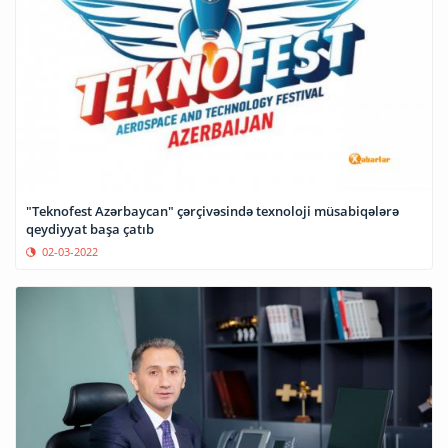
"Teknofest Azərbaycan" çərçivəsində texnoloji müsabiqələrə
qeydiyyat başa çatıb
02-03-2022