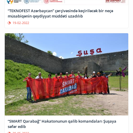
“TEKNOFEST Azərbaycan” çərçivəsində keçiriləcək bir neçə
müsabiqənin qeydiyyat müddəti uzadılıb
19-02-2022
“SMART Qarabağ” Hakatonunun qalib komandaları Şuşaya
səfər edib