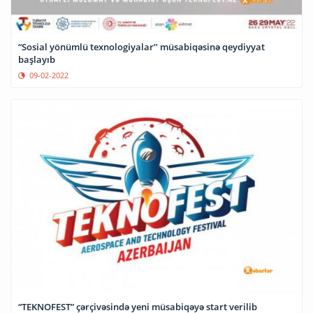
“Sosial yönümlü texnologiyalar’’ müsabiqəsinə qeydiyyat
başlayıb
09-02-2022
“TEKNOFEST” çərçivəsində yeni müsabiqəyə start verilib