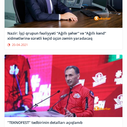
Nazir: İşçi qrupun fəaliyyəti “Ağıllı şəhər” və “Ağıllı kənd”
xidmətlərinə sürətli keçid üçün zəmin yaradacaq
20-04-2021
"TEKNOFEST" tədbirinin detalları açıqlanıb