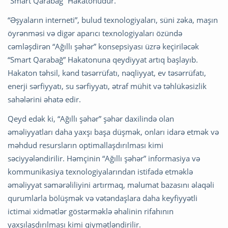
“Smart Qarabağ” Hakatonudur.
“Əşyaların interneti”, bulud texnologiyaları, süni zəka, maşın
öyrənməsi və digər aparıcı texnologiyaları özündə
cəmləşdirən “Ağıllı şəhər” konsepsiyası üzrə keçiriləcək
“Smart Qarabağ” Hakatonuna qeydiyyat artıq başlayıb.
Hakaton təhsil, kənd təsərrüfatı, nəqliyyat, ev təsərrüfatı,
enerji sərfiyyatı, su sərfiyyatı, ətraf mühit və təhlükəsizlik
sahələrini əhatə edir.
Qeyd edək ki, “Ağıllı şəhər” şəhər daxilində olan
əməliyyatları daha yaxşı başa düşmək, onları idarə etmək və
məhdud resursların optimallaşdırılması kimi
səciyyələndirilir. Həmçinin “Ağıllı şəhər” informasiya və
kommunikasiya texnologiyalarından istifadə etməklə
əməliyyat səmərəliliyini artırmaq, məlumat bazasını əlaqəli
qurumlarla bölüşmək və vətəndaşlara daha keyfiyyətli
ictimai xidmətlər göstərməklə əhalinin rifahının
yaxşılaşdırılması kimi qiymətləndirilir.