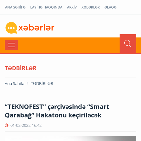
ANA SƏHİFƏ
LAYİHƏ HAQQINDA
ARXİV
XƏBƏRLƏR
ƏLAQƏ
TƏDBİRLƏR
Ana Səhifə
TƏDBİRLƏR
“TEKNOFEST” çərçivəsində “Smart
Qarabağ” Hakatonu keçiriləcək
01-02-2022
16:42