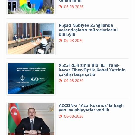
səbəb olub
06-08-2026
Rəşad Nəbiyev Zəngilanda
vətəndaşların müraciətlərini
dinləyib
06-08-2026
Xəzər dənizinin dibi ilə Trans-
Xəzər Fiber-Optik Kabel Xəttinin
çəkilişi başa çatıb
06-08-2026
AZCON-a "Azərkosmos"la bağlı
yeni səlahiyyətlər verilib
06-08-2026