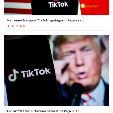
Məhkəmə Trampın “TikTok” qadağasını təxirə saldı
28-09-2020
TikTok “Oracle” şirkətinin nəzarətinə keçə bilər