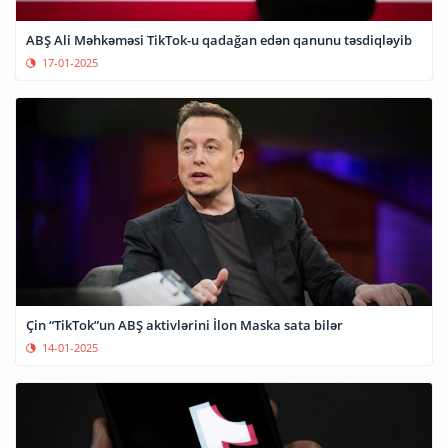
ABŞ Ali Məhkəməsi TikTok-u qadağan edən qanunu təsdiqləyib
17-01-2025
Çin “TikTok”un ABŞ aktivlərini İlon Maska sata bilər
14-01-2025