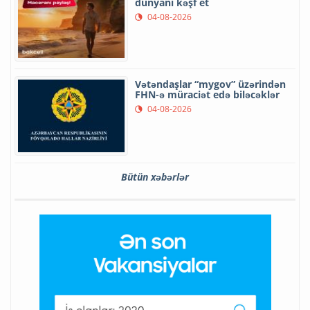
dünyanı kəşf et
04-08-2026
Vətəndaşlar “mygov” üzərindən
FHN-ə müraciət edə biləcəklər
04-08-2026
Bütün xəbərlər