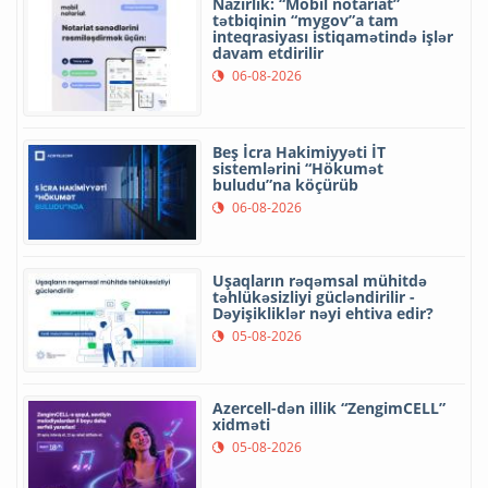
Nazirlik: “Mobil notariat”
tətbiqinin “mygov”a tam
inteqrasiyası istiqamətində işlər
davam etdirilir
06-08-2026
Beş İcra Hakimiyyəti İT
sistemlərini “Hökumət
buludu”na köçürüb
06-08-2026
Uşaqların rəqəmsal mühitdə
təhlükəsizliyi gücləndirilir -
Dəyişikliklər nəyi ehtiva edir?
05-08-2026
Azercell-dən illik “ZengimCELL”
xidməti
05-08-2026