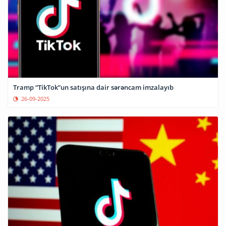
Tramp “TikTok”un satışına dair sərəncam imzalayıb
26-09-2025