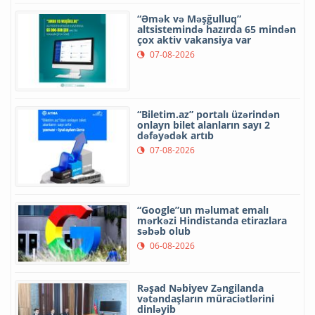
“Əmək və Məşğulluq”
altsistemində hazırda 65 mindən
çox aktiv vakansiya var
07-08-2026
“Biletim.az” portalı üzərindən
onlayn bilet alanların sayı 2
dəfəyədək artıb
07-08-2026
“Google”un məlumat emalı
mərkəzi Hindistanda etirazlara
səbəb olub
06-08-2026
Rəşad Nəbiyev Zəngilanda
vətəndaşların müraciətlərini
dinləyib