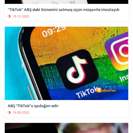
"TikTok" ABŞ-dəki biznesini satmaq üçün müqavilə imzalayıb
19-12-2025
ABŞ “TikTok”u qadağan edir
19-09-2020