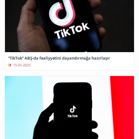
“TikTok” ABŞ-da fəaliyyətini dayandırmağa hazırlaşır
15-01-2025