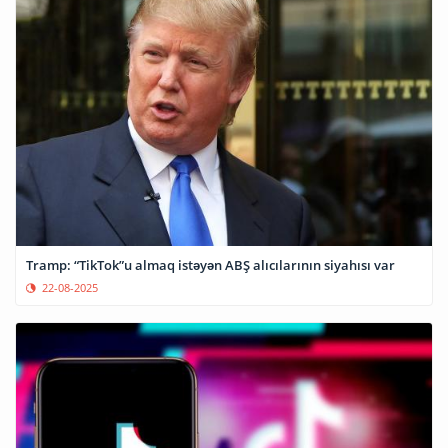
Tramp: “TikTok”u almaq istəyən ABŞ alıcılarının siyahısı var
22-08-2025