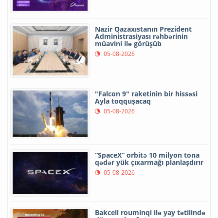
Nazir Qazaxıstanın Prezident
Administrasiyası rəhbərinin
müavini ilə görüşüb
05-08-2026
"Falcon 9" raketinin bir hissəsi
Ayla toqquşacaq
05-08-2026
“SpaceX” orbitə 10 milyon tona
qədər yük çıxarmağı planlaşdırır
05-08-2026
Bakcell rouminqi ilə yay tətilində