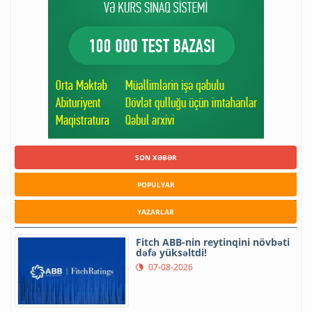
SON XƏBƏR
POPULYAR
YAZARLAR
Fitch ABB-nin reytinqini növbəti
dəfə yüksəltdi!
07-08-2026