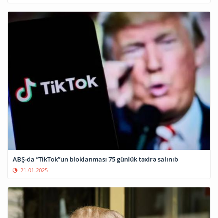
ABŞ-da “TikTok”un bloklanması 75 günlük təxirə salınıb
21-01-2025