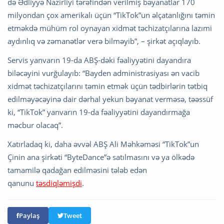
də Ədliyyə Nazirliyi tərəfindən verilmiş bəyanatlar 170
milyondan çox amerikalı üçün “TikTok”un əlçatanlığını təmin
etməkdə mühüm rol oynayan xidmət təchizatçılarına lazımi
aydınlıq və zəmanətlər verə bilməyib”, – şirkət açıqlayıb.
Servis yanvarın 19-da ABŞ-dəki fəaliyyətini dayandıra
biləcəyini vurğulayıb: “Bayden administrasiyası ən vacib
xidmət təchizatçılarını təmin etmək üçün tədbirlərin tətbiq
edilməyəcəyinə dair dərhal yekun bəyanat verməsə, təəssüf
ki, “TikTok” yanvarın 19-da fəaliyyətini dayandırmağa
məcbur olacaq”.
Xatırladaq ki, daha əvvəl ABŞ Ali Məhkəməsi “TikTok”un
Çinin ana şirkəti “ByteDance”ə satılmasını və ya ölkədə
tamamilə qadağan edilməsini tələb edən
qanunu
təsdiqləmişdi
.
Paylaş
Tweet