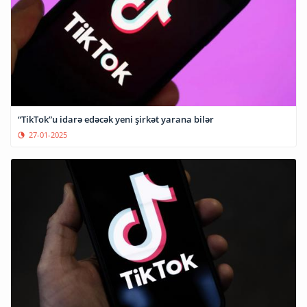
“TikTok”u idarə edəcək yeni şirkət yarana bilər
27-01-2025