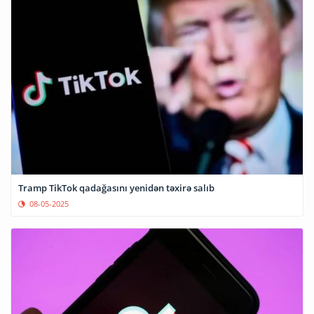
Tramp TikTok qadağasını yenidən təxirə salıb
08-05-2025