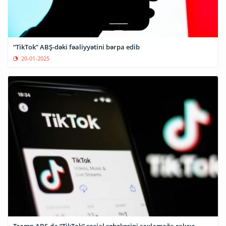
“TikTok” ABŞ-dəki fəaliyyətini bərpa edib
20-01-2025