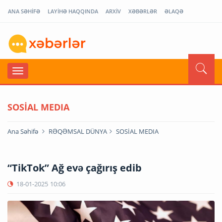
ANA SƏHİFƏ
LAYİHƏ HAQQINDA
ARXİV
XƏBƏRLƏR
ƏLAQƏ
SOSİAL MEDIA
Ana Səhifə
RƏQƏMSAL DÜNYA
SOSİAL MEDIA
“TikTok” Ağ evə çağırış edib
18-01-2025
10:06