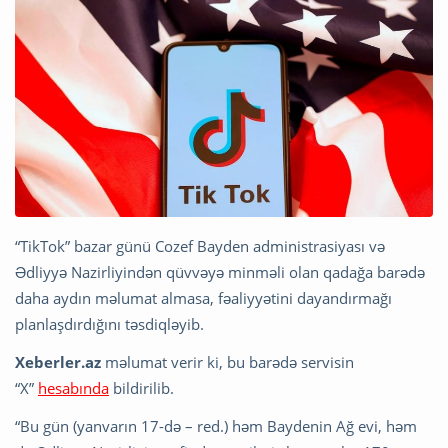
“TikTok” bazar günü Cozef Bayden administrasiyası və
Ədliyyə Nazirliyindən qüvvəyə minməli olan qadağa barədə
daha aydın məlumat almasa, fəaliyyətini dayandırmağı
planlaşdırdığını təsdiqləyib.
Xeberler.az
məlumat verir ki, bu barədə servisin
“X”
hesabında
bildirilib.
“Bu gün (yanvarın 17-də – red.) həm Baydenin Ağ evi, həm