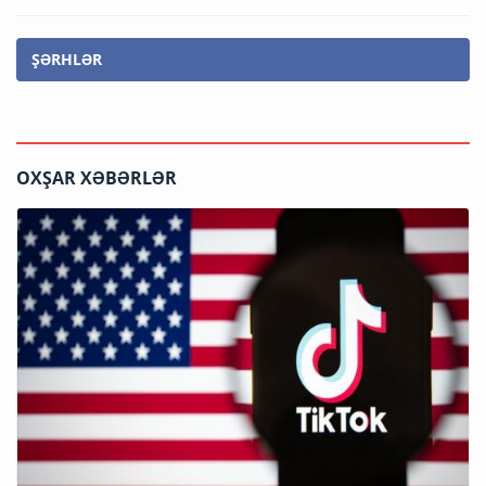
ŞƏRHLƏR
OXŞAR XƏBƏRLƏR