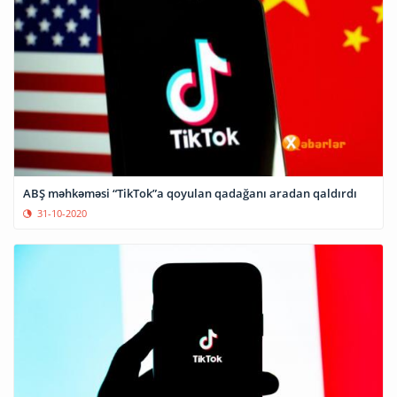
ABŞ məhkəməsi “TikTok”a qoyulan qadağanı aradan qaldırdı
31-10-2020