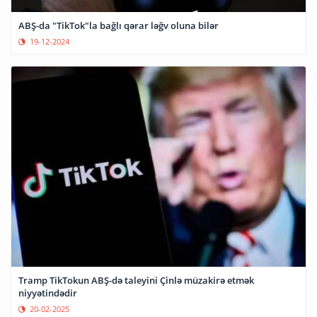
ABŞ-da "TikTok"la bağlı qərar ləğv oluna bilər
19-12-2024
Tramp TikTokun ABŞ-də taleyini Çinlə müzakirə etmək
niyyətindədir
20-02-2025