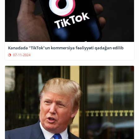
Kanadada "TikTok"un kommersiya fəaliyyəti qadağan edilib
07-11-2024