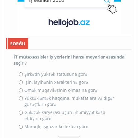
SORĞU
İT mütəxəssislər iş yerlərini hansı meyarlar əsasında
seçir ?
Şirkətin yüksək statusuna görə
İşin, layihənin xarakterinə görə
Əmək müqaviləsinin olmasına görə
Yüksək əmək haqqına, mükafatlara və digər
güzəştlərə görə
Gələcək karyerası üçün əhəmiyyət kəsb
etdiyinə görə
Maraqlı, işgüzar kollektivə görə