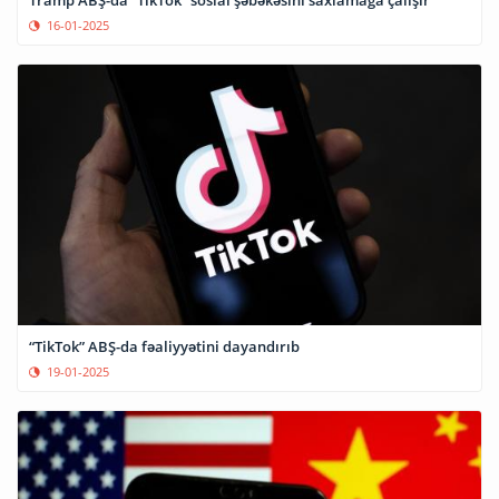
Tramp ABŞ-da “TikTok” sosial şəbəkəsini saxlamağa çalışır
16-01-2025
“TikTok” ABŞ-da fəaliyyətini dayandırıb
19-01-2025