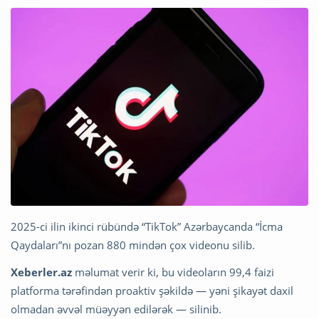
2025-ci ilin ikinci rübündə “TikTok” Azərbaycanda “İcma
Qaydaları”nı pozan 880 mindən çox videonu silib.
Xeberler.az
məlumat verir ki, bu videoların 99,4 faizi
platforma tərəfindən proaktiv şəkildə — yəni şikayət daxil
olmadan əvvəl müəyyən edilərək — silinib.