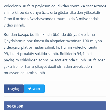
Videoların 98 faizi paylaşım edildikdən sonra 24 saat ərzində
silinib ki, bu da dünya üzrə orta göstəricilərdən yüksəkdir.
Ötən il ərzində Azərbaycanda ümumilikdə 3 milyonadək
video silinib.
Bundan başqa, bu ilin ikinci rübündə dünya üzrə İcma
Qaydalarının pozulması ilə əlaqədar təxminən 190 milyon
videoçarx platformadan silinib ki, həmin videokontentin
99,1 faizi proaktiv şəkildə silinib. Roliklərin 94,4 faizi
paylaşım edildikdən sonra 24 saat ərzində silinib. 90 faizdən
çoxu isə hər hansı şikayət daxil olmadan əvvəlcədən
müəyyən edilərək silinib.
Paylaş
Tweet
ŞƏRHLƏR