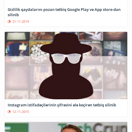
Gizlilik qaydalarını pozan tətbiq Google Play və App store-dan
silinib
21-11-2019
Instagram istifadəçilərinin şifrəsini ələ keçirən tətbiq silinib
12-11-2015