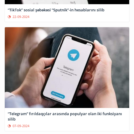
“TikTok” sosial şəbəkəsi “Sputnik”-in hesablarını silib
22-09-2024
“Telegram” fırıldaqçılar arasında populyar olan iki funksiyanı
silib
07-09-2024