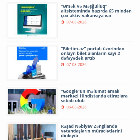
“Əmək və Məşğulluq”
altsistemində hazırda 65 mindən
çox aktiv vakansiya var
07-08-2026
“Biletim.az” portalı üzərindən
onlayn bilet alanların sayı 2
dəfəyədək artıb
07-08-2026
“Google”un məlumat emalı
mərkəzi Hindistanda etirazlara
səbəb olub
06-08-2026
Rəşad Nəbiyev Zəngilanda
vətəndaşların müraciətlərini
dinləyib