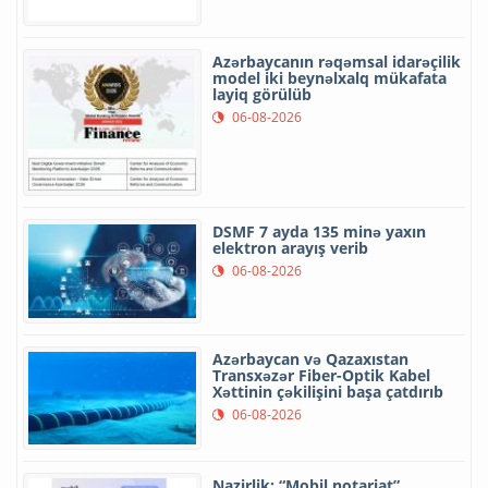
Azərbaycanın rəqəmsal idarəçilik
model iki beynəlxalq mükafata
layiq görülüb
06-08-2026
DSMF 7 ayda 135 minə yaxın
elektron arayış verib
06-08-2026
Azərbaycan və Qazaxıstan
Transxəzər Fiber-Optik Kabel
Xəttinin çəkilişini başa çatdırıb
06-08-2026
Nazirlik: “Mobil notariat”