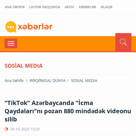
ANA SƏHİFƏ
LAYİHƏ HAQQINDA
ARXİV
XƏBƏRLƏR
ƏLAQƏ
SOSİAL MEDIA
Ana Səhifə
RƏQƏMSAL DÜNYA
SOSİAL MEDIA
“TikTok” Azərbaycanda “İcma
Qaydaları”nı pozan 880 mindədək videonu
silib
29-10-2025
15:31