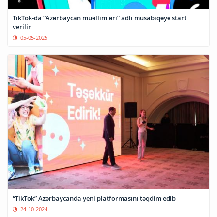
TikTok-da “Azərbaycan müəllimləri” adlı müsabiqəyə start
verilir
05-05-2025
“TikTok” Azərbaycanda yeni platformasını təqdim edib
24-10-2024