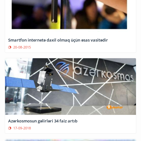
Smartfon internetə daxil olmaq üçün əsas vasitədir
20-08-2015
Azərkosmosun gəlirləri 34 faiz artıb
17-09-2018