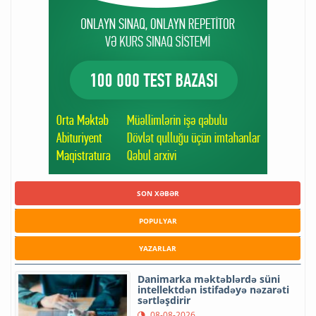
SON XƏBƏR
POPULYAR
YAZARLAR
Danimarka məktəblərdə süni
intellektdən istifadəyə nəzarəti
sərtləşdirir
08-08-2026