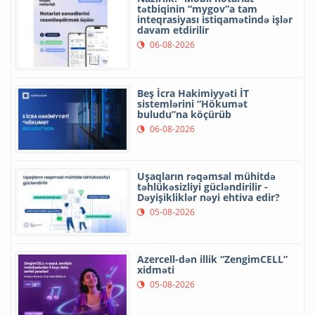
tətbiqinin “mygov”a tam
inteqrasiyası istiqamətində işlər
davam etdirilir
06-08-2026
Beş İcra Hakimiyyəti İT
sistemlərini “Hökumət
buludu”na köçürüb
06-08-2026
Uşaqların rəqəmsal mühitdə
təhlükəsizliyi gücləndirilir -
Dəyişikliklər nəyi ehtiva edir?
05-08-2026
Azercell-dən illik “ZengimCELL”
xidməti
05-08-2026