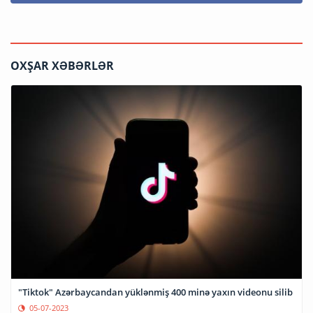
OXŞAR XƏBƏRLƏR
"Tiktok" Azərbaycandan yüklənmiş 400 minə yaxın videonu silib
05-07-2023