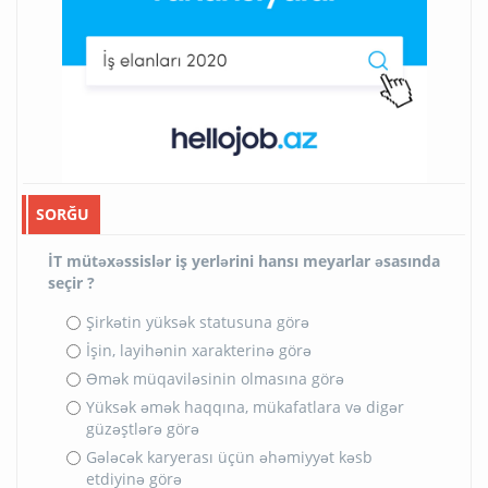
SORĞU
İT mütəxəssislər iş yerlərini hansı meyarlar əsasında
seçir ?
Şirkətin yüksək statusuna görə
İşin, layihənin xarakterinə görə
Əmək müqaviləsinin olmasına görə
Yüksək əmək haqqına, mükafatlara və digər
güzəştlərə görə
Gələcək karyerası üçün əhəmiyyət kəsb
etdiyinə görə