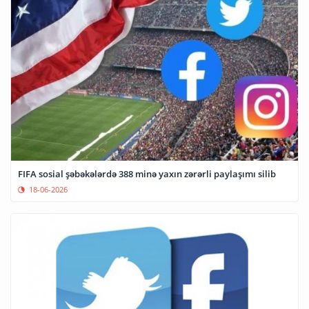
FIFA sosial şəbəkələrdə 388 minə yaxın zərərli paylaşımı silib
18-06-2026