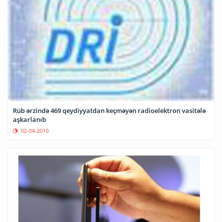
Rüb ərzində 469 qeydiyyatdan keçməyən radioelektron vasitələ
aşkarlanıb
02-04-2010