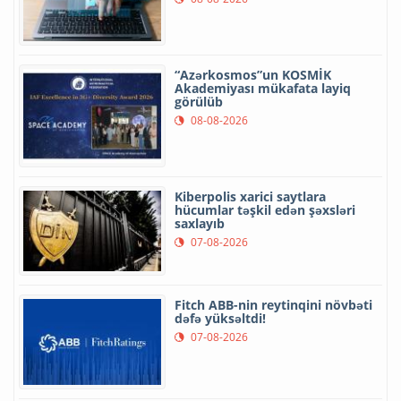
“Azərkosmos”un KOSMİK
Akademiyası mükafata layiq
görülüb
08-08-2026
Kiberpolis xarici saytlara
hücumlar təşkil edən şəxsləri
saxlayıb
07-08-2026
Fitch ABB-nin reytinqini növbəti
dəfə yüksəltdi!
07-08-2026