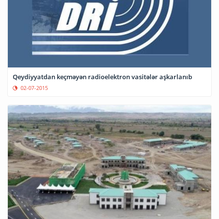
Qeydiyyatdan keçməyən radioelektron vasitələr aşkarlanıb
02-07-2015