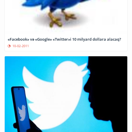
«Facebook» və «Google» «Twitter»i 10 milyard dollara alacaq?
10-02-2011