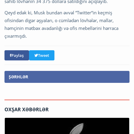
sahib lövhənin 34 375 dollara satıldığını açıqlayıb.
Qeyd edək ki, Musk bundan əvvəl “Twitter“in keçmiş
ofisindən digər əşyaları, o cümlədən lövhələr, mallar,
həmçinin mətbəx avadanlığı və ofis mebellərini hərraca
çıxarmışdı.
Paylaş
Tweet
ŞƏRHLƏR
OXŞAR XƏBƏRLƏR