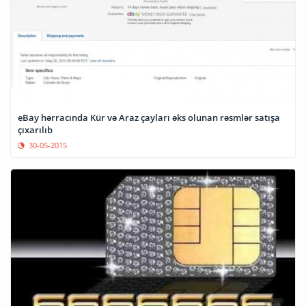
eBay hərracında Kür və Araz çayları əks olunan rəsmlər satışa
çıxarılıb
30-05-2015