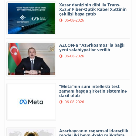
Xəzər dənizinin dibi ilə Trans-
Xəzər Fiber-Optik Kabel Xəttinin
çəkilişi başa çatıb
06-08-2026
AZCON-a "Azərkosmos"la bağlı
yeni səlahiyyətlər verilib
06-08-2026
“Meta”nın süni intellekti test
zamanı başqa şirkətin sisteminə
daxil olub
06-08-2026
Azərbaycanın rəqəmsal idarəçilik
model iki beynəlxalq mükafata