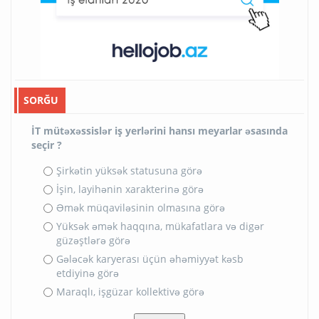
SORĞU
İT mütəxəssislər iş yerlərini hansı meyarlar əsasında
seçir ?
Şirkətin yüksək statusuna görə
İşin, layihənin xarakterinə görə
Əmək müqaviləsinin olmasına görə
Yüksək əmək haqqına, mükafatlara və digər
güzəştlərə görə
Gələcək karyerası üçün əhəmiyyət kəsb
etdiyinə görə
Maraqlı, işgüzar kollektivə görə