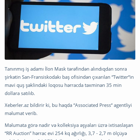
Tanınmış iş adamı İlon Mask tərəfindən alındıqdan sonra
şirkətin San-Fransiskodakı baş ofisindən çıxarılan “Twitter“in
mavi quş şəklindəki loqosu hərracda təxminən 35 min
dollara satılıb.
Xeberler.az bildirir ki, bu haqda “Associated Press“ agentliyi
məlumat verib.
Məlumata görə nadir və kolleksiya əşyaları üzrə ixtisaslaşan
“RR Auction” hərrac evi 254 kq ağırlığı, 3,7 - 2,7 m ölçüyə