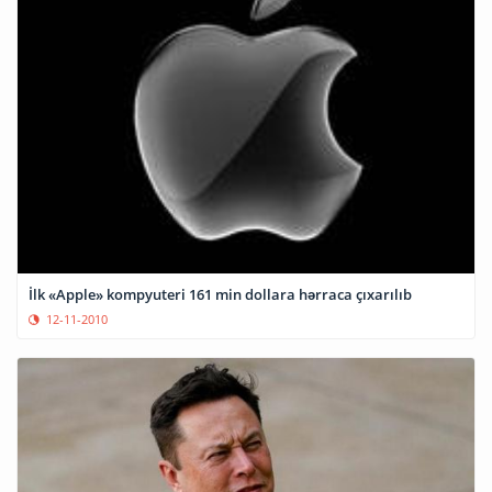
İlk «Apple» kompyuteri 161 min dollara hərraca çıxarılıb
12-11-2010