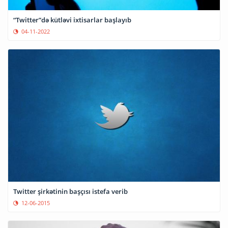
“Twitter”də kütləvi ixtisarlar başlayıb
04-11-2022
Twitter şirkətinin başçısı istefa verib
12-06-2015