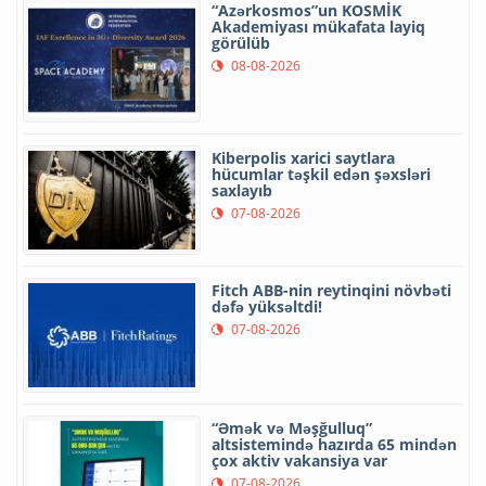
“Azərkosmos”un KOSMİK
Akademiyası mükafata layiq
görülüb
08-08-2026
Kiberpolis xarici saytlara
hücumlar təşkil edən şəxsləri
saxlayıb
07-08-2026
Fitch ABB-nin reytinqini növbəti
dəfə yüksəltdi!
07-08-2026
“Əmək və Məşğulluq”
altsistemində hazırda 65 mindən
çox aktiv vakansiya var
07-08-2026