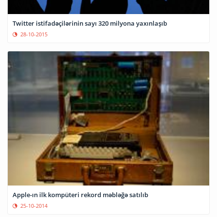
Twitter istifadəçilərinin sayı 320 milyona yaxınlaşıb
28-10-2015
Apple-ın ilk kompüteri rekord məbləğə satılıb
25-10-2014