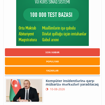
SON XƏBƏR
POPULYAR
YAZARLAR
Kompüter insidentlərinə qarşı
mübarizə mərkəzləri yaradılacaq
10-08-2026