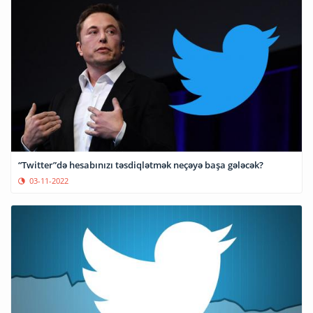
“Twitter”də hesabınızı təsdiqlətmək neçəyə başa gələcək?
03-11-2022