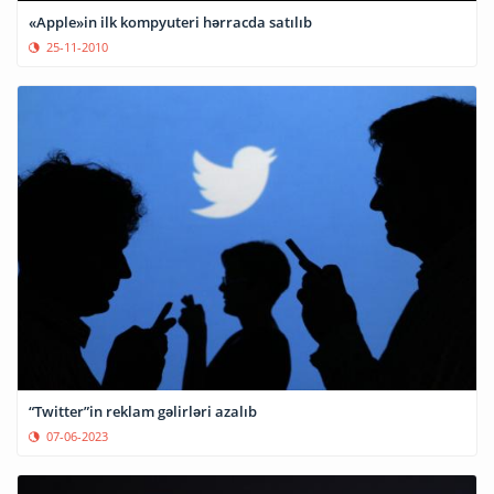
«Apple»in ilk kompyuteri hərracda satılıb
25-11-2010
“Twitter”in reklam gəlirləri azalıb
07-06-2023