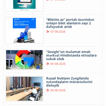
“Biletim.az” portalı üzərindən
onlayn bilet alanların sayı 2
dəfəyədək artıb
07-08-2026
“Google”un məlumat emalı
mərkəzi Hindistanda etirazlara
səbəb olub
06-08-2026
Rəşad Nəbiyev Zəngilanda
vətəndaşların müraciətlərini
dinləyib
06-08-2026