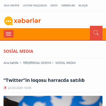
ANA SƏHİFƏ
LAYİHƏ HAQQINDA
ARXİV
XƏBƏRLƏR
ƏLAQƏ
SOSİAL MEDIA
Ana Səhifə
RƏQƏMSAL DÜNYA
SOSİAL MEDIA
“Twitter”in loqosu hərracda satılıb
22-03-2025
10:05