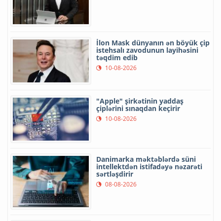
İlon Mask dünyanın ən böyük çip
istehsalı zavodunun layihəsini
təqdim edib
10-08-2026
"Apple" şirkətinin yaddaş
çiplərini sınaqdan keçirir
10-08-2026
Danimarka məktəblərdə süni
intellektdən istifadəyə nəzarəti
sərtləşdirir
08-08-2026