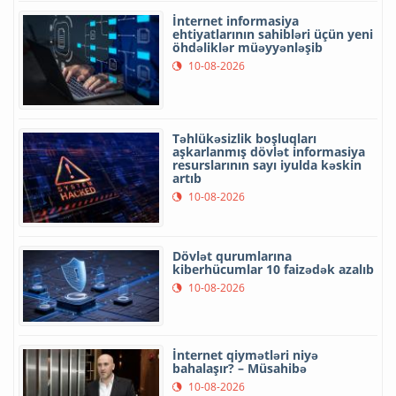
İnternet informasiya
ehtiyatlarının sahibləri üçün yeni
öhdəliklər müəyyənləşib
10-08-2026
Təhlükəsizlik boşluqları
aşkarlanmış dövlət informasiya
resurslarının sayı iyulda kəskin
artıb
10-08-2026
Dövlət qurumlarına
kiberhücumlar 10 faizədək azalıb
10-08-2026
İnternet qiymətləri niyə
bahalaşır? – Müsahibə
10-08-2026