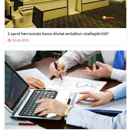
2 aprel hərracında hansı dövlət əmlakları özəlləşdirildi?
02-04-2019