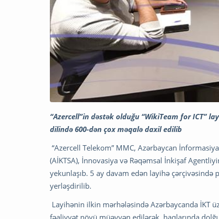
“Azercell”in dəstək olduğu “WikiTeam for ICT” lay
dilində 600-dən çox məqalə daxil edilib
“Azercell Telekom” MMC, Azərbaycan İnformasiya 
(AİKTSA), İnnovasiya və Rəqəmsal İnkişaf Agentliyin
yekunlaşıb. 5 ay davam edən layihə çərçivəsində 
yerləşdirilib.
Layihənin ilkin mərhələsində Azərbaycanda İKT üzrə
fəaliyyət növü müəyyən edilərək, haqlarında dolğ