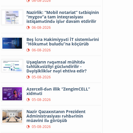
06-08-2026
Nazirlik: “Mobil notariat” tətbiqinin
“mygov”a tam inteqrasiyası
istiqamətində işlər davam etdirilir
06-08-2026
Beş İcra Hakimiyyəti İT sistemlərini
“Hökumət buludu”na köçürüb
06-08-2026
Uşaqların rəqəmsal mühitdə
təhlükəsizliyi gücləndirilir -
Dəyişikliklər nəyi ehtiva edir?
05-08-2026
Azercell-dən illik “ZengimCELL”
xidməti
05-08-2026
Nazir Qazaxıstanın Prezident
Administrasiyası rəhbərinin
müavini ilə görüşüb
05-08-2026