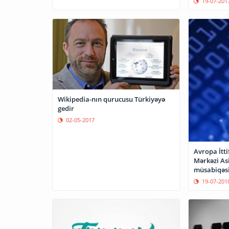
19-07-201
Wikipedia-nın qurucusu Türkiyəyə
gedir
02-05-2017
Avropa İtti
Mərkəzi Asi
müsabiqəsi
19-07-201