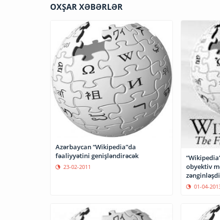
OXŞAR XƏBƏRLƏR
Azərbaycan “Wikipedia”da
fəaliyyətini genişləndirəcək
“Wikipedia
obyektiv m
23-02-2011
zənginləşdi
01-04-201