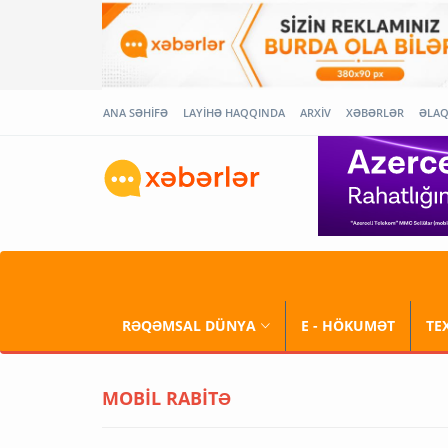
ANA SƏHİFƏ
LAYİHƏ HAQQINDA
ARXİV
XƏBƏRLƏR
ƏLA
RƏQƏMSAL DÜNYA
E - HÖKUMƏT
TE
MOBİL RABİTƏ