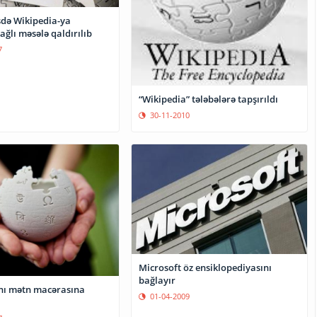
sdə Wikipedia-ya
ağlı məsələ qaldırılıb
7
“Wikipedia” tələbələrə tapşırıldı
30-11-2010
Microsoft öz ensiklopediyasını
bağlayır
nı mətn macərasına
01-04-2009