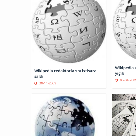
Wikipedia a
Wikipedia redaktorlarını ixtisara
yığıb
saldı
05-01-200
30-11-2009