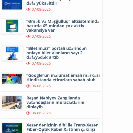
dəfə yüksəltdi!
07-08-2026
“Əmək və Məşğulluq” altsistemində
hazırda 65 mindən çox aktiv
vakansiya var
07-08-2026
“Biletim.az” portalı üzərindən
onlayn bilet alanların sayı 2
dəfəyədək artıb
07-08-2026
“Google”un məlumat emalı mərkəzi
Hindistanda etirazlara səbəb olub
06-08-2026
Rəşad Nəbiyev Zəngilanda
vətəndaşların müraciətlərini
dinləyib
06-08-2026
Xəzər dənizinin dibi ilə Trans-Xəzər
Fiber-Optik Kabel Xəttinin çəkilişi