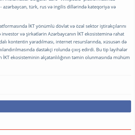
- azərbaycan, türk, rus və ingilis dillərində kateqoriya və
tformasında İKT yönümlü dövlət və özəl sektor iştirakçılarını
ə investor və şirkətlərin Azərbaycanın İKT ekosisteminə rahat
lı kontentin yaradılması, internet resurslarında, xüsusən də
landırılmasında dəstəkçi rolunda çıxış edirdi. Bu tip layihələr
nın İKT ekosisteminin əlçatanlılığının təmin olunmasında mühüm