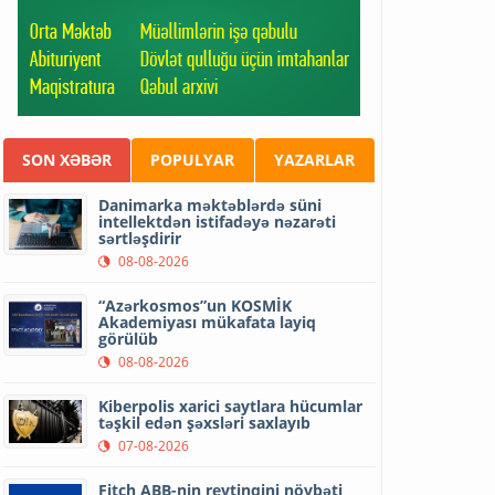
SON XƏBƏR
POPULYAR
YAZARLAR
Danimarka məktəblərdə süni
intellektdən istifadəyə nəzarəti
sərtləşdirir
08-08-2026
“Azərkosmos”un KOSMİK
Akademiyası mükafata layiq
görülüb
08-08-2026
Kiberpolis xarici saytlara hücumlar
təşkil edən şəxsləri saxlayıb
07-08-2026
Fitch ABB-nin reytinqini növbəti