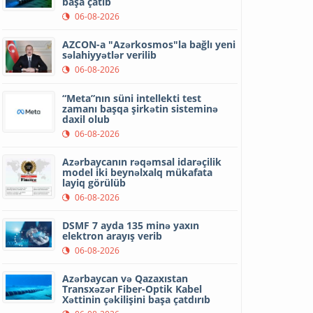
başa çatıb
06-08-2026
AZCON-a "Azərkosmos"la bağlı yeni
səlahiyyətlər verilib
06-08-2026
“Meta”nın süni intellekti test
zamanı başqa şirkətin sisteminə
daxil olub
06-08-2026
Azərbaycanın rəqəmsal idarəçilik
model iki beynəlxalq mükafata
layiq görülüb
06-08-2026
DSMF 7 ayda 135 minə yaxın
elektron arayış verib
06-08-2026
Azərbaycan və Qazaxıstan
Transxəzər Fiber-Optik Kabel
Xəttinin çəkilişini başa çatdırıb