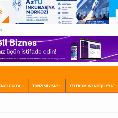
QƏ
XNOLOGİYA
TƏNZİMLƏMƏ
TELEKOM VƏ NƏQLİYYAT