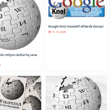
Google Knol müxtəlif dillərdə danışır
31-10-2008
ltı milyon dollarlıq ianə
9