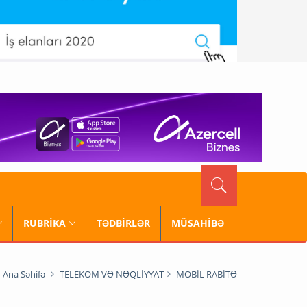
RUBRİKA
TƏDBİRLƏR
MÜSAHİBƏ
Ana Səhifə
TELEKOM VƏ NƏQLİYYAT
MOBİL RABİTƏ