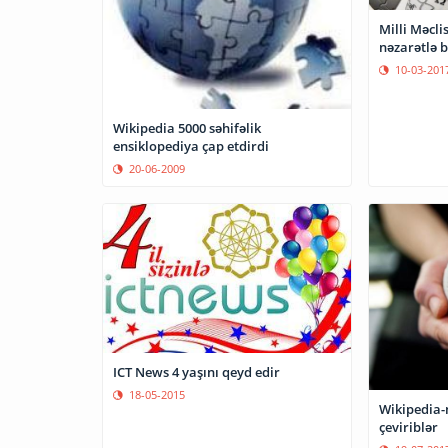
Milli Məcli
nəzarətlə b
10-03-201
Wikipedia 5000 səhifəlik
ensiklopediya çap etdirdi
20-06-2009
ICT News 4 yaşını qeyd edir
18-05-2015
Wikipedia-
çeviriblər