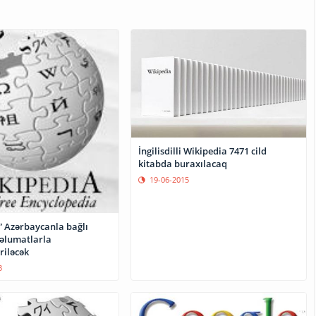
İngilisdilli Wikipedia 7471 cild
kitabda buraxılacaq
19-06-2015
” Azərbaycanla bağlı
əlumatlarla
riləcək
3