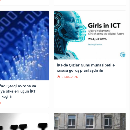
7
İKT-də Qızlar Günü münasibətilə
xüsusi görüş planlaşdırılır
21-04-2026
faqı Şərqi Avropa və
ya ölkələri üçün İKT
 keçirir
0