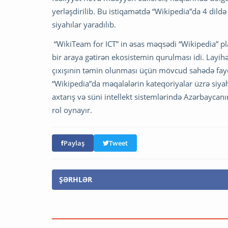
yerləşdirilib. Bu istiqamətdə “Wikipedia”da 4 dildə 
siyahılar yaradılıb.
“WikiTeam for ICT” in əsas məqsədi “Wikipedia” pla
bir araya gətirən ekosistemin qurulması idi. Layih
çıxışının təmin olunması üçün mövcud sahədə fayda
“Wikipedia”da məqalələrin kateqoriyalar üzrə siyahı
axtarış və süni intellekt sistemlərində Azərbayca
rol oynayır.
Paylaş
Tweet
ŞƏRHLƏR