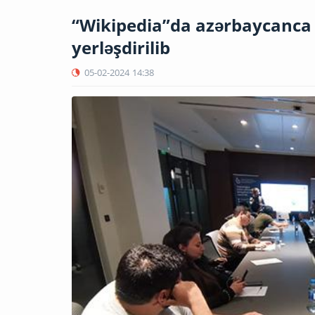
“Wikipedia”da azərbaycanca İ
yerləşdirilib
05-02-2024
14:38