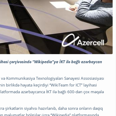
ihəsi çərçivəsində “Wikipedia”ya İKT ilə bağlı azərbaycan
və Kommunikasiya Texnologiyaları Sənayesi Assosiasiyası
in birlikdə həyata keçirdiyi “WikiTeam for ICT” layihəsi
platformada azərbaycanca İKT ilə bağlı 600-dən çox məqalə
 şirkətlərin siyahısı hazırlanıb, daha sonra onların dəqiq
un məlumatlar bölgülər üzrə “Wikipedia” platformasında