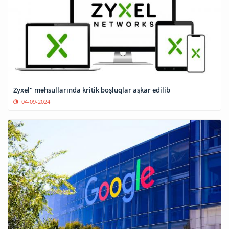
Zyxel" məhsullarında kritik boşluqlar aşkar edilib
04-09-2024