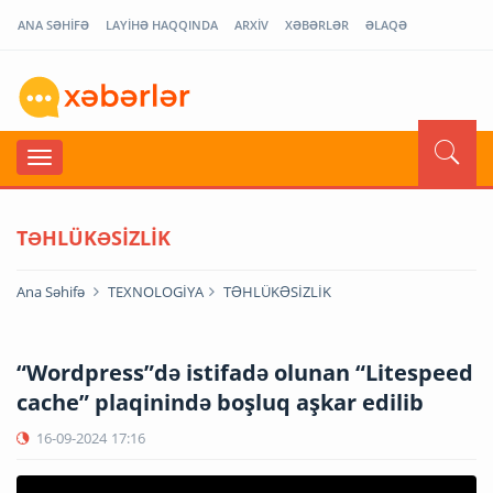
ANA SƏHİFƏ
LAYİHƏ HAQQINDA
ARXİV
XƏBƏRLƏR
ƏLAQƏ
TƏHLÜKƏSİZLİK
Ana Səhifə
TEXNOLOGİYA
TƏHLÜKƏSİZLİK
“Wordpress”də istifadə olunan “Litespeed
cache” plaqinində boşluq aşkar edilib
16-09-2024
17:16