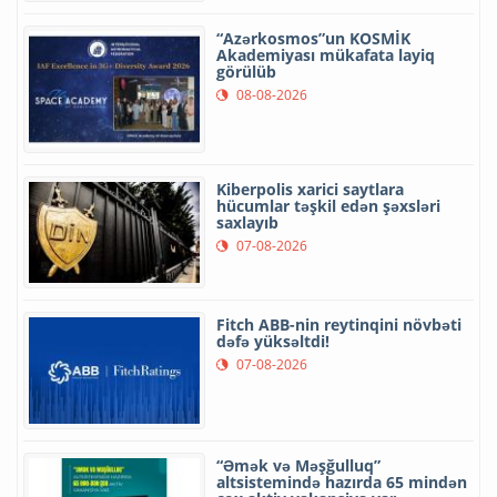
“Azərkosmos”un KOSMİK
Akademiyası mükafata layiq
görülüb
08-08-2026
Kiberpolis xarici saytlara
hücumlar təşkil edən şəxsləri
saxlayıb
07-08-2026
Fitch ABB-nin reytinqini növbəti
dəfə yüksəltdi!
07-08-2026
“Əmək və Məşğulluq”
altsistemində hazırda 65 mindən