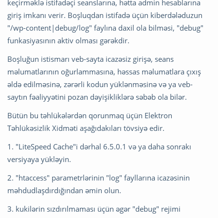
keçirməklə istifadəçi seanslarına, hətta admin hesablarına
giriş imkanı verir. Boşluqdan istifadə üçün kiberdələduzun
"/wp-content|debug/log" faylına daxil ola bilməsi, "debug"
funkasiyasının aktiv olması gərəkdir.
Boşluğun istismarı veb-sayta icazəsiz girişə, seans
məlumatlarının oğurlammasına, həssas məlumatlara çıxış
əldə edilməsinə, zərərli kodun yüklənməsinə və ya veb-
saytın fəaliyyətini pozan dəyişikliklərə səbəb ola bilər.
Bütün bu təhlükələrdən qorunmaq üçün Elektron
Təhlükəsizlik Xidməti aşağıdakıları tövsiyə edir.
1. "LiteSpeed Cache"i dərhal 6.5.0.1 və ya daha sonrakı
versiyaya yükləyin.
2. "htaccess" parametrlərinin "log" fayllarına icazəsinin
məhdudlaşdırdığından əmin olun.
3. kukilərin sızdırılmaması üçün əgər "debug" rejimi