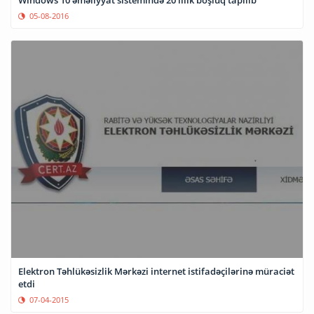
Windows 10 əməliyyat sistemində 20 illik boşluq tapılıb
05-08-2016
Elektron Təhlükəsizlik Mərkəzi internet istifadəçilərinə müraciət
etdi
07-04-2015