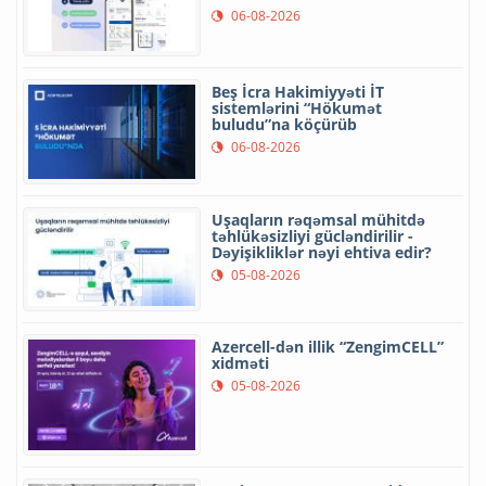
06-08-2026
Beş İcra Hakimiyyəti İT
sistemlərini “Hökumət
buludu”na köçürüb
06-08-2026
Uşaqların rəqəmsal mühitdə
təhlükəsizliyi gücləndirilir -
Dəyişikliklər nəyi ehtiva edir?
05-08-2026
Azercell-dən illik “ZengimCELL”
xidməti
05-08-2026