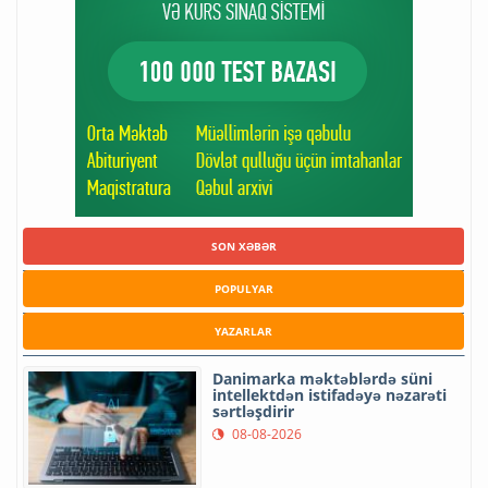
SON XƏBƏR
POPULYAR
YAZARLAR
Danimarka məktəblərdə süni
intellektdən istifadəyə nəzarəti
sərtləşdirir
08-08-2026