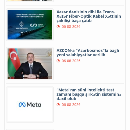
Xəzər dənizinin dibi ilə Trans-
Xəzər Fiber-Optik Kabel Xəttinin
çəkilişi başa çatıb
06-08-2026
AZCON-a "Azərkosmos"la bağlı
yeni səlahiyyətlər verilib
06-08-2026
“Meta”nın süni intellekti test
zamanı başqa şirkətin sisteminə
daxil olub
06-08-2026