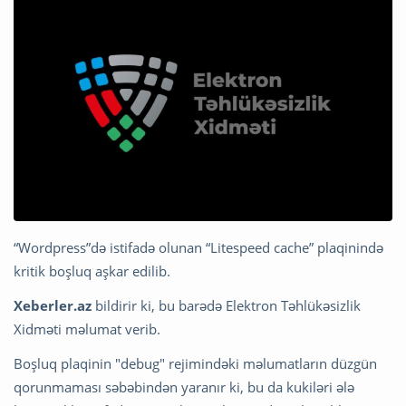
“Wordpress”də istifadə olunan “Litespeed cache” plaqinində
kritik boşluq aşkar edilib.
Xeberler.az
bildirir ki, bu barədə Elektron Təhlükəsizlik
Xidməti məlumat verib.
Boşluq plaqinin "debug" rejimindəki məlumatların düzgün
qorunmaması səbəbindən yaranır ki, bu da kukiləri ələ