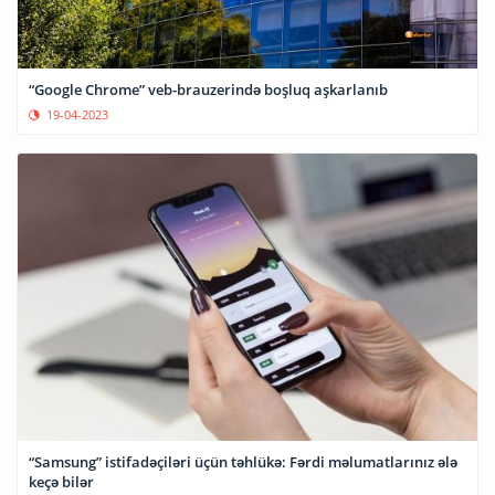
“Google Chrome” veb-brauzerində boşluq aşkarlanıb
19-04-2023
“Samsung” istifadəçiləri üçün təhlükə: Fərdi məlumatlarınız ələ
keçə bilər