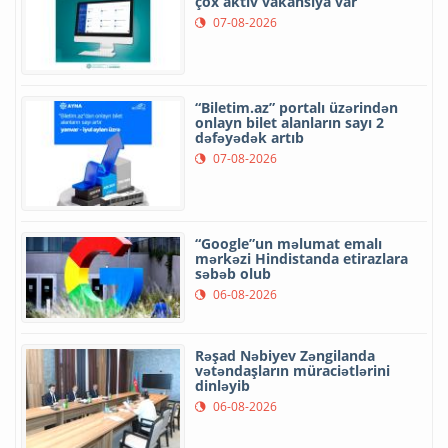
çox aktiv vakansiya var
07-08-2026
“Biletim.az” portalı üzərindən
onlayn bilet alanların sayı 2
dəfəyədək artıb
07-08-2026
“Google”un məlumat emalı
mərkəzi Hindistanda etirazlara
səbəb olub
06-08-2026
Rəşad Nəbiyev Zəngilanda
vətəndaşların müraciətlərini
dinləyib
06-08-2026