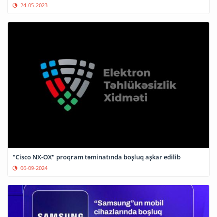
24-05-2023
"Cisco NX-OX" proqram təminatında boşluq aşkar edilib
06-09-2024