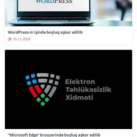
WordPress-in işində boşluq aşkar edilib
16-11-2024
“Microsoft Edge” brauzerində boşluq aşkar edilib