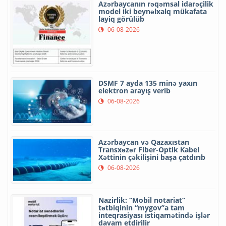
Azərbaycanın rəqəmsal idarəçilik
model iki beynəlxalq mükafata
layiq görülüb
06-08-2026
DSMF 7 ayda 135 minə yaxın
elektron arayış verib
06-08-2026
Azərbaycan və Qazaxıstan
Transxəzər Fiber-Optik Kabel
Xəttinin çəkilişini başa çatdırıb
06-08-2026
Nazirlik: “Mobil notariat”
tətbiqinin “mygov”a tam
inteqrasiyası istiqamətində işlər
davam etdirilir