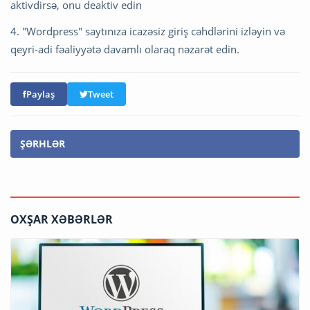
aktivdirsə, onu deaktiv edin
4. "Wordpress" saytınıza icazəsiz giriş cəhdlərini izləyin və
qeyri-adi fəaliyyətə davamlı olaraq nəzarət edin.
Paylaş
Tweet
ŞƏRHLƏR
OXŞAR XƏBƏRLƏR