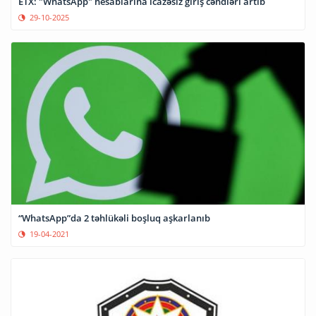
ETX: "WhatsApp" hesablarına icazəsiz giriş cəhdləri artıb
29-10-2025
“WhatsApp”da 2 təhlükəli boşluq aşkarlanıb
19-04-2021