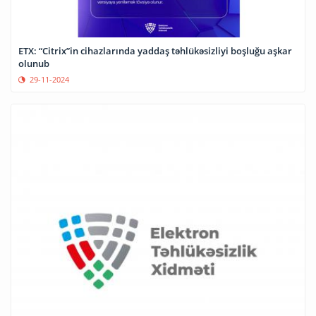
ETX: “Citrix”in cihazlarında yaddaş təhlükəsizliyi boşluğu aşkar
olunub
29-11-2024