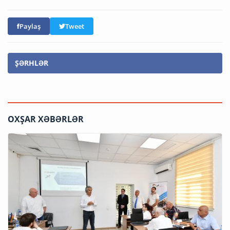
Paylaş
Tweet
ŞƏRHLƏR
OXŞAR XƏBƏRLƏR