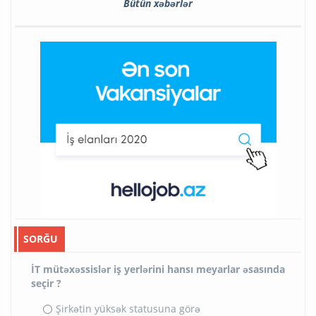
Bütün xəbərlər
SORĞU
İT mütəxəssislər iş yerlərini hansı meyarlar əsasında
seçir ?
Şirkətin yüksək statusuna görə