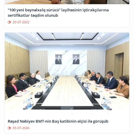
“100 yeni beynəlxalq sürücü” layihəsinin iştirakçılarına
sertifikatlar təqdim olunub
20-07-2022
Rəşad Nəbiyev BMT-nin Baş katibinin elçisi ilə görüşüb
03-07-2026