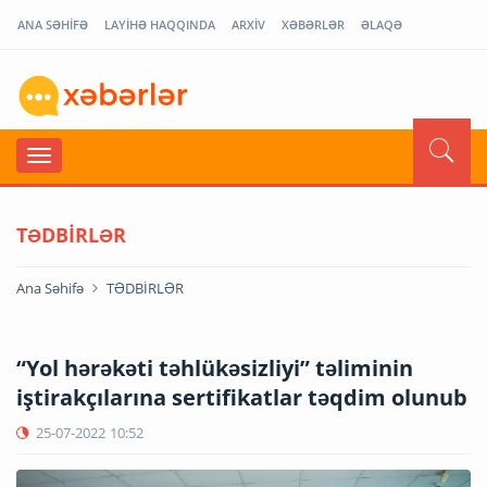
ANA SƏHİFƏ
LAYİHƏ HAQQINDA
ARXİV
XƏBƏRLƏR
ƏLAQƏ
TƏDBİRLƏR
Ana Səhifə
TƏDBİRLƏR
“Yol hərəkəti təhlükəsizliyi” təliminin
iştirakçılarına sertifikatlar təqdim olunub
25-07-2022
10:52