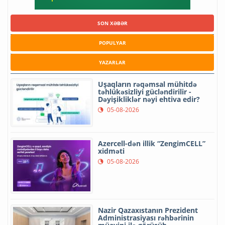
SON XƏBƏR
POPULYAR
YAZARLAR
Uşaqların rəqəmsal mühitdə
təhlükəsizliyi gücləndirilir -
Dəyişikliklər nəyi ehtiva edir?
05-08-2026
Azercell-dən illik “ZengimCELL”
xidməti
05-08-2026
Nazir Qazaxıstanın Prezident
Administrasiyası rəhbərinin