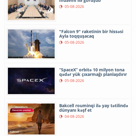
müavini ilə görüşüb
05-08-2026
"Falcon 9" raketinin bir hissəsi
Ayla toqquşacaq
05-08-2026
“SpaceX” orbitə 10 milyon tona
qədər yük çıxarmağı planlaşdırır
05-08-2026
Bakcell rouminqi ilə yay tətilində
dünyanı kəşf et
04-08-2026