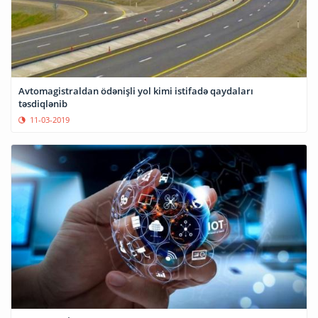
Avtomagistraldan ödənişli yol kimi istifadə qaydaları
təsdiqlənib
11-03-2019