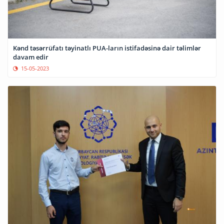
Kənd təsərrüfatı təyinatlı PUA-ların istifadəsinə dair təlimlər
davam edir
15-05-2023