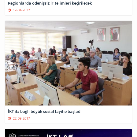
Regionlarda ödənişsiz İT təlimləri keçiriləcək
12-01-2022
İKT ilə bağlı böyük sosial layihə başladı
22-09-2017