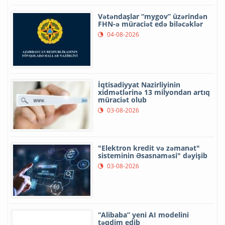
Vətəndaşlar “mygov” üzərindən
FHN-ə müraciət edə biləcəklər
04-08-2026
İqtisadiyyat Nazirliyinin
xidmətlərinə 13 milyondan artıq
müraciət olub
03-08-2026
"Elektron kredit və zəmanət"
sisteminin Əsasnaməsi" dəyişib
03-08-2026
“Alibaba” yeni AI modelini
təqdim edib