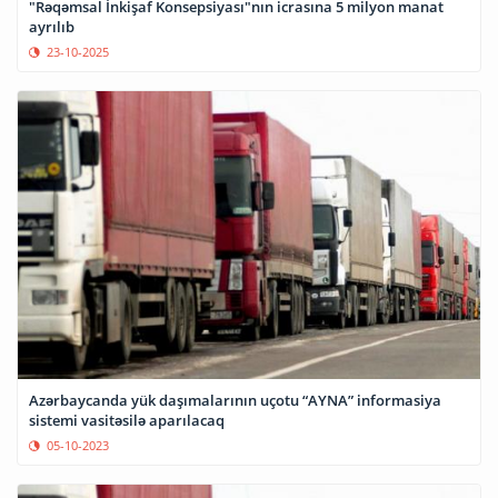
"Rəqəmsal İnkişaf Konsepsiyası"nın icrasına 5 milyon manat
ayrılıb
23-10-2025
Azərbaycanda yük daşımalarının uçotu “AYNA” informasiya
sistemi vasitəsilə aparılacaq
05-10-2023