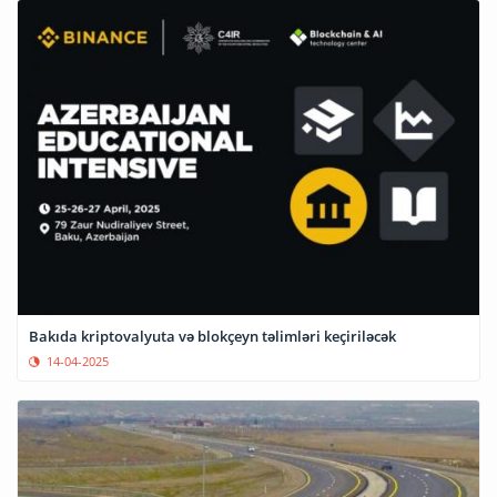
Bakıda kriptovalyuta və blokçeyn təlimləri keçiriləcək
14-04-2025