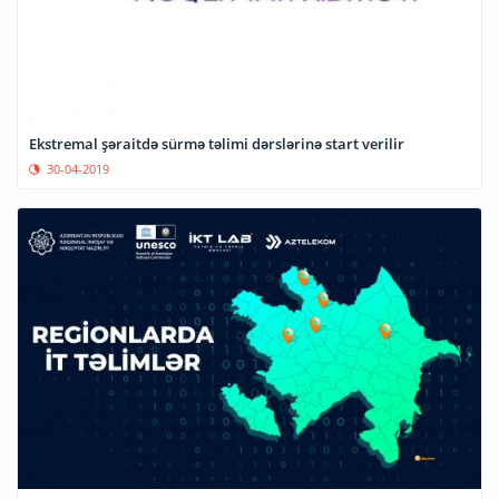
Ekstremal şəraitdə sürmə təlimi dərslərinə start verilir
30-04-2019