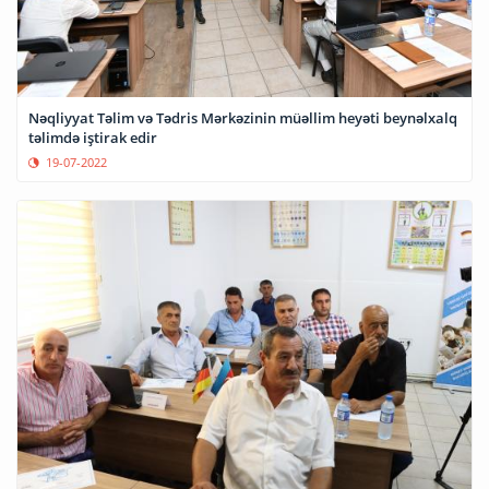
Nəqliyyat Təlim və Tədris Mərkəzinin müəllim heyəti beynəlxalq
təlimdə iştirak edir
19-07-2022