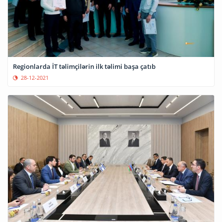
Regionlarda İT təlimçilərin ilk təlimi başa çatıb
28-12-2021