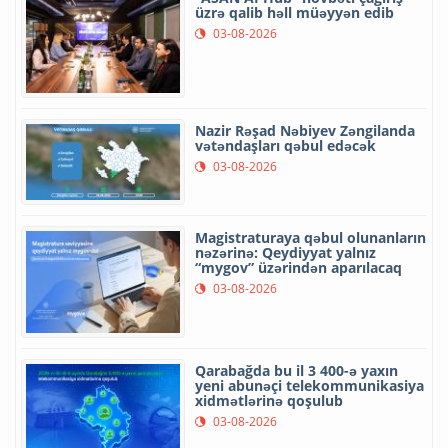
üzrə qalib həll müəyyən edib
03-08-2026
Nazir Rəşad Nəbiyev Zəngilanda
vətəndaşları qəbul edəcək
03-08-2026
Magistraturaya qəbul olunanların
nəzərinə: Qeydiyyat yalnız
“mygov” üzərindən aparılacaq
03-08-2026
Qarabağda bu il 3 400-ə yaxın
yeni abunəçi telekommunikasiya
xidmətlərinə qoşulub
03-08-2026