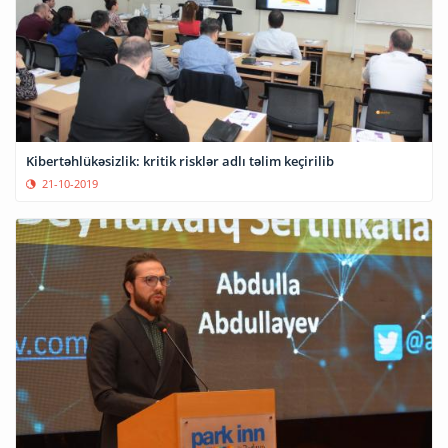
Kibertəhlükəsizlik: kritik risklər adlı təlim keçirilib
21-10-2019