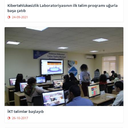
Kibertəhlükəsizlik Laboratoriyasının ilk təlim proqramı uğurla
başa çatıb
24-09-2021
İKT təlimlər başlayıb
26-10-2017