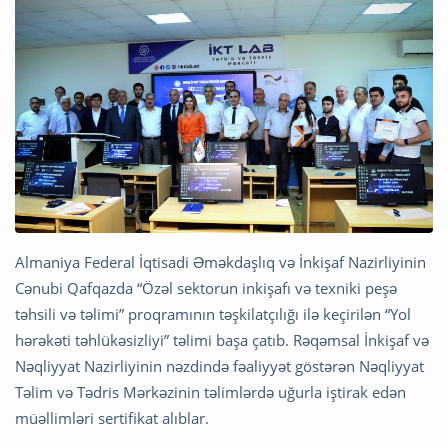
Almaniya Federal İqtisadi Əməkdaşlıq və İnkişaf Nazirliyinin
Cənubi Qafqazda “Özəl sektorun inkişafı və texniki peşə
təhsili və təlimi” proqramının təşkilatçılığı ilə keçirilən “Yol
hərəkəti təhlükəsizliyi” təlimi başa çatıb. Rəqəmsal İnkişaf və
Nəqliyyat Nazirliyinin nəzdində fəaliyyət göstərən Nəqliyyat
Təlim və Tədris Mərkəzinin təlimlərdə uğurla iştirak edən
müəllimləri sertifikat alıblar.