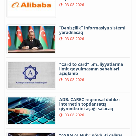
03-08-2026
“Dənizçilik” informasiya sistemi
yaradılacaq
03-08-2026
"Card to card" əməliyyatlarına
limit qoyulmasının səbəbləri
açıqlanıb
03-08-2026
ADB: CAREC rəqəmsal dəhlizi
internetin topdansatış
qiymətlərini aşağı salacaq
03-08-2026
“ASAN AI Hub” növbəti çağırış