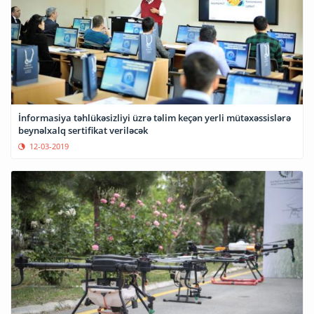
İnformasiya təhlükəsizliyi üzrə təlim keçən yerli mütəxəssislərə
beynəlxalq sertifikat veriləcək
12-03-2019