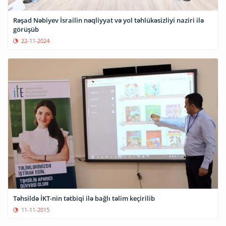
Rəşad Nəbiyev İsrailin nəqliyyat və yol təhlükəsizliyi naziri ilə
görüşüb
22-11-2024
Təhsildə İKT-nin tətbiqi ilə bağlı təlim keçirilib
11-11-2015