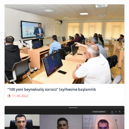
“100 yeni beynəlxalq sürücü” layihəsinə başlanılıb
11-05-2022