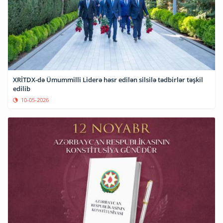
XRİTDX-də Ümummilli Liderə həsr edilən silsilə tədbirlər təşkil
edilib
10-05-2026