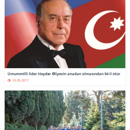
Ümummilli lider Heydər Əliyevin anadan olmasından 94 il ötür
10-05-2017