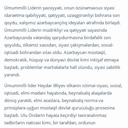
Ümummilli Liderin şəxsiyyəti, onun özünəməxsus siyasi
idarəetmə qabiliyyəti, qətiyyəti, uzaqgörənliyi böhrana son
qoydu, xalqımız azərbaycançılıq ideyaları ətrafında birləşdi.
Ümummilli Liderin müdrikliyi və qətiyyəti sayəsində
Azərbaycanda vətəndaş qarşıdurmasına birdəfəlik son
qoyuldu, ölkəmiz xaosdan, siyasi çəkişmələrdən, sosial-
iqtisadi böhrandan xilas oldu. Azərbaycan müstəqil,
demokratik, hüquqi və dünyəvi dövlət kimi inkişaf etməyə
başladı, problemlər mərhələlərlə həll olundu, siyasi sabitlik
yarandı.
Ümummilli lider Heydər Əliyev ölkənin ictimai-siyasi, sosial,
iqtisadi, elmi-mədəni həyatında, beynəlxalq əlaqələrdə
dönüş yaratdı, elmi əsaslara, beynəlxalq norma və
prinsiplərə uyğun müstəqil dövlət quruculuğu prosesinə
başladı. Ulu Öndərin həyata keçirdiyi təxirəsalınmaz
tədbirlərin nəticəsi kimi, bir tərəfdən, ordunun