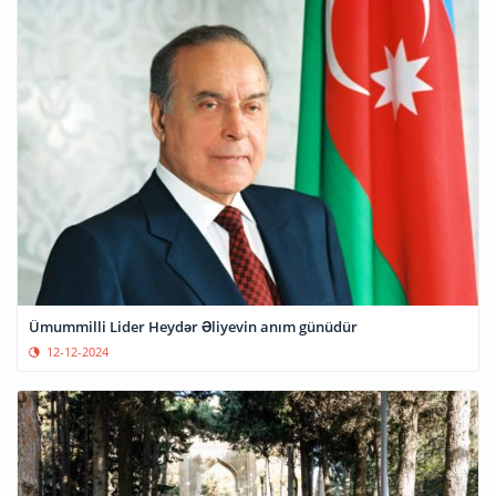
Ümummilli Lider Heydər Əliyevin anım günüdür
12-12-2024