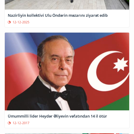
Nazirliyin kollektivi Ulu Öndərin məzarını ziyarət edib
12-12-2025
Ümummilli lider Heydər Əliyevin vəfatından 14 il ötür
12-12-2017