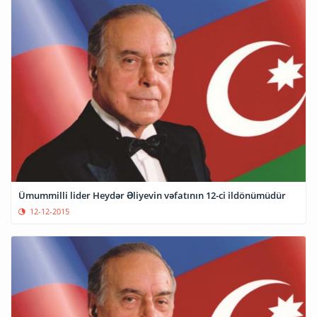
Ümummilli lider Heydər Əliyevin vəfatının 12-ci ildönümüdür
12-12-2015