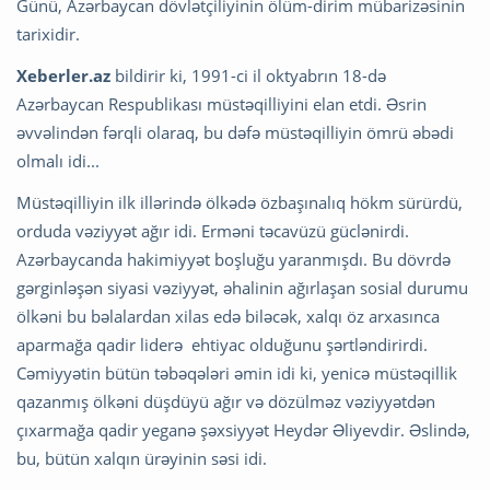
Günü, Azərbaycan dövlətçiliyinin ölüm-dirim mübarizəsinin
tarixidir.
Xeberler.az
bildirir ki, 1991-ci il oktyabrın 18-də
Azərbaycan Respublikası müstəqilliyini elan etdi. Əsrin
əvvəlindən fərqli olaraq, bu dəfə müstəqilliyin ömrü əbədi
olmalı idi...
Müstəqilliyin ilk illərində ölkədə özbaşınalıq hökm sürürdü,
orduda vəziyyət ağır idi. Erməni təcavüzü güclənirdi.
Azərbaycanda hakimiyyət boşluğu yaranmışdı. Bu dövrdə
gərginləşən siyasi vəziyyət, əhalinin ağırlaşan sosial durumu
ölkəni bu bəlalardan xilas edə biləcək, xalqı öz arxasınca
aparmağa qadir liderə ehtiyac olduğunu şərtləndirirdi.
Cəmiyyətin bütün təbəqələri əmin idi ki, yenicə müstəqillik
qazanmış ölkəni düşdüyü ağır və dözülməz vəziyyətdən
çıxarmağa qadir yeganə şəxsiyyət Heydər Əliyevdir. Əslində,
bu, bütün xalqın ürəyinin səsi idi.