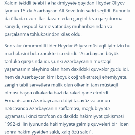
Xalqın təkidli tələbi ilə hakimiyyətə qayıdan Heydər Əliyev
iyunun 15-də Azərbaycan Ali Sovetinin sədri seçildi. Bununla
da ölkədə uzun illər davam edən gərginlik və qarşıdurma
səngidi, respublikamız vətəndaş müharibəsindən və
parçalanma təhlükəsindən xilas oldu.
Sonralar ümummilli lider Heydər Əliyev müstəqilliyimizin bu
mərhələsini belə xarakterizə edirdi: "Azərbaycan böyük
təhlükə qarşısında idi. Çünki Azərbaycanın müstəqil
yaşamasının əleyhinə olan həm daxildəki qüvvələr güclü idi,
həm də Azərbaycan kimi böyük coğrafi-strateji əhəmiyyətə,
zəngin təbii sərvətlərə malik olan ölkənin tam müstəqil
olması başqa ölkələrdə bəzi dairələri qane etmirdi.
Ermənistanın Azərbaycana etdiyi təcavüz və bunun
nəticəsində Azərbaycanın zəifləməsi, məğlubiyyətə
uğraması, ikinci tərəfdən də daxildə hakimiyyət çəkişməsi
1992-ci ilin iyununda hakimiyyətə gəlmiş qüvvələri bir ildən
sonra hakimiyyətdən saldı, xalq özü saldı".