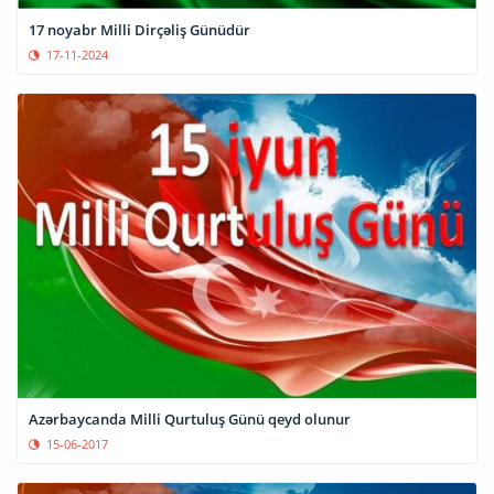
17 noyabr Milli Dirçəliş Günüdür
17-11-2024
Azərbaycanda Milli Qurtuluş Günü qeyd olunur
15-06-2017