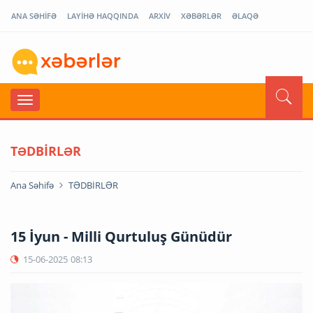
ANA SƏHİFƏ
LAYİHƏ HAQQINDA
ARXİV
XƏBƏRLƏR
ƏLAQƏ
TƏDBİRLƏR
Ana Səhifə
TƏDBİRLƏR
15 İyun - Milli Qurtuluş Günüdür
15-06-2025
08:13