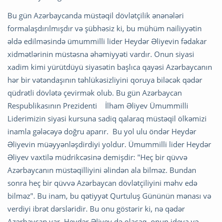
Bu gün Azərbaycanda müstəqil dövlətçilik ənənələri
formalaşdırılmışdır və şübhəsiz ki, bu mühüm nailiyyətin
əldə edilməsində ümummilli lider Heydər Əliyevin fədakar
xidmətlərinin müstəsna əhəmiyyəti vardır. Onun siyasi
xadim kimi yürütdüyü siyasətin başlıca qayəsi Azərbaycanın
hər bir vətəndaşının təhlükəsizliyini qoruya biləcək qədər
qüdrətli dövlətə çevirmək olub. Bu gün Azərbaycan
Respublikasının Prezidenti İlham Əliyev Ümummilli
Liderimizin siyasi kursuna sadiq qalaraq müstəqil ölkəmizi
inamla gələcəyə doğru aparır. Bu yol ulu öndər Heydər
Əliyevin müəyyənləşdirdiyi yoldur. Ümummilli lider Heydər
Əliyev vaxtilə müdrikcəsinə demişdir: "Heç bir qüvvə
Azərbaycanın müstəqilliyini əlindən ala bilməz. Bundan
sonra heç bir qüvvə Azərbaycan dövlətçiliyini məhv edə
bilməz". Bu inam, bu qətiyyət Qurtuluş Gününün mənası və
verdiyi ibrət dərsləridir. Bu onu göstərir ki, nə qədər
Azərbaycan var, Heydər Əliyev də olacaq, onun ideya və