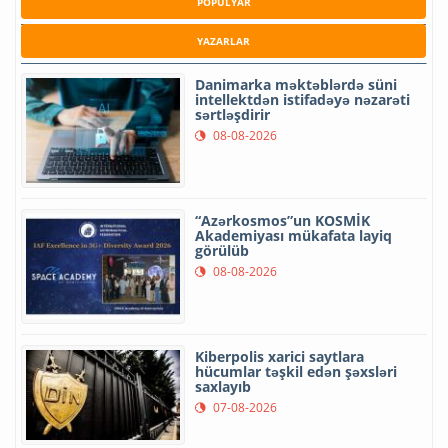
POPULYAR
YAZARLAR
Danimarka məktəblərdə süni
intellektdən istifadəyə nəzarəti
sərtləşdirir
08-08-2026
“Azərkosmos”un KOSMİK
Akademiyası mükafata layiq
görülüb
08-08-2026
Kiberpolis xarici saytlara
hücumlar təşkil edən şəxsləri
saxlayıb
07-08-2026