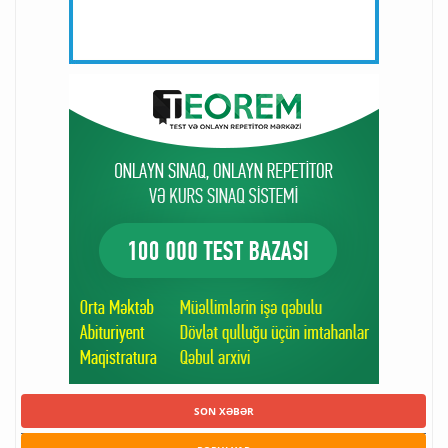
SON XƏBƏR