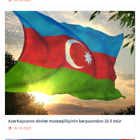
Azərbaycanın dövlət müstəqilliyinin bərpasından 32 il ötür
18-10-2023