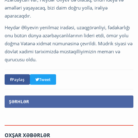
əməlləri yaşayacaq, bizi daim doğru yolla, irəliyə
aparacaqdır.
Heydər Əliyevin yenilməz iradəsi, uzaqgörənliyi, fədakarlığı
onu bütün dünya azərbaycanlılarının lideri etdi, ömür yolu
doğma Vətənə xidmət nümunəsinə çevrildi. Müdrik siyasi və
dövlət xadimi tariximizdə müstəqilliyimizin memarı və
qurucusu oldu.
Paylaş
Tweet
ŞƏRHLƏR
OXŞAR XƏBƏRLƏR