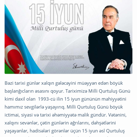
Bəzi tarixi günlər xalqın gələcəyini müəyyən edən böyük
başlanğıcların əsasını qoyur. Tariximizə Milli Qurtuluş Günü
kimi daxil olan 1993-cü ilin 15 iyun gününün mahiyyətini
hamımız sevgilərlə yaşayırıq. Milli Qurtuluş Günü böyük
ictimai, siyasi və tarixi əhəmiyyətə malik gündür. Vətənini,
xalqını sevənlər, çətin günlərin ağrılarını, dəhşətlərini
yaşayanlar, hadisələri görənlər üçün 15 iyun əsl Qurtuluş