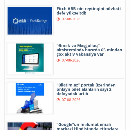
Fitch ABB-nin reytinqini növbəti
dəfə yüksəltdi!
07-08-2026
“Əmək və Məşğulluq”
altsistemində hazırda 65 mindən
çox aktiv vakansiya var
07-08-2026
“Biletim.az” portalı üzərindən
onlayn bilet alanların sayı 2
dəfəyədək artıb
07-08-2026
“Google”un məlumat emalı
mərkəzi Hindistanda etirazlara