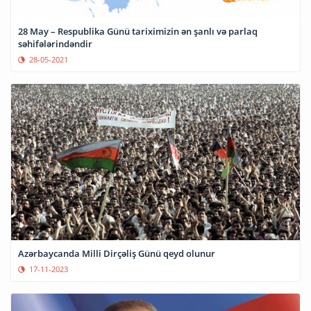
28 May – Respublika Günü tariximizin ən şanlı və parlaq
səhifələrindəndir
28-05-2021
Azərbaycanda Milli Dirçəliş Günü qeyd olunur
17-11-2023