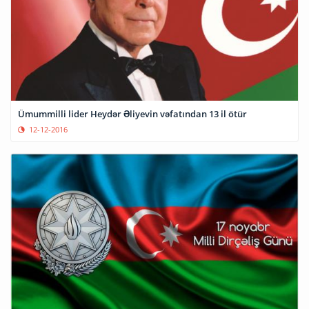
Ümummilli lider Heydər Əliyevin vəfatından 13 il ötür
12-12-2016