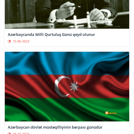
Azərbaycanda Milli Qurtuluş Günü qeyd olunur
15-06-2023
Azərbaycan dövlət müstəqilliyinin bərpası günüdür
18-10-2024