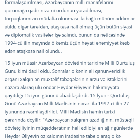
formalaşdırılması, Azərbaycanın milli mənafelərini
qorumağa qadir nizami ordunun yaradılması,
torpaqlarımızın müdafiə olunması ilə bağlı mühüm addımlar
atıldı, digər tərəfdən, atəşkəsə nail olmaq üçün bütün siyasi
və diplomatik vasitələr işə salındı, bunun da nəticəsində
1994-cü ilin mayında ölkəmiz üçün həyati əhəmiyyət kəsb
edən atəşkəsə nail olundu.
15 iyun müasir Azərbaycan dövlətinin tarixinə Milli Qurtuluş
Günü kimi daxil oldu. Sonralar ölkənin ali qanunvericilik
orqanı xalqın ən müxtəlif təbəqələrinin arzu və istəklərini
nəzərə alaraq ulu öndər Heydər Əliyevin hakimiyyətə
qayıtdığı 15 iyun gününü əbədiləşdirdi. 15 İyun - Qurtuluş
Günü Azərbaycan Milli Məclisinin qərarı ilə 1997-ci ilin 27
iyununda rəsmiləşdirildi. Milli Məclisin həmin tarixi
qərarında deyilir: "Azərbaycan xalqının azadlığının, müstəqil
dövlətçiliyinin müqəddəratının həll edildiyi ən ağır günlərdə
Heydər Əliyevin öz xalqının iradəsinə tabe olaraq ölkə