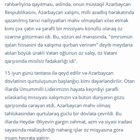
rəhbərliyinə qayıtması, əslində, onun müstəqil Azərbaycan
Respublikasını, Azərbaycan xalqını, milli azadlıq hərəkatında
qazanılmış tarixi nailiyyətləri məhv olmaqdan xilas etmək
kimi çox çətin və şərəfli bir missiyanı könüllü olaraq öz
üzərinə götürməsi idi. Bu, sözün əsl mənasında, "ömrümün
qalan hissəsini də xalqıma qurban verirəm" deyib meydana
atılan böyük ürəkli Vətən oğlunun öz xalqı, öz Vətəni
qarşısında misilsiz fədakarlığı idi".
15 iyun günü təntənə ilə qeyd edilir və Azərbaycan
dövlətinin qurtuluşunun başlanğıcı kimi dəyərləndirilir. Ötən
illərdə Ümummilli Liderimizin həyata keçirdiyi şərəfli
xilaskarlıq missiyası xalqımızın və bütün dünyanın gözü
qarşısında cərəyan etdi, Azərbaycan məhv olmaq
təhlükəsindən qurtularaq güclü bir dövlətə çevrildi. Bu
illərdə Heydər Əliyevin gərgin zəhmət, əzm və siyasi iradəsi
sayəsində reallaşdırdığı nəhəng işlər öz miqyasına görə
insanı heyrətə gətirir.