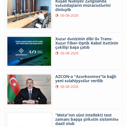
Rəşad Nəbiyev Zəngilanda
vətəndaşların müraciətlərini
dinləyib
06-08-2026
Xəzər dənizinin dibi ilə Trans-
Xəzər Fiber-Optik Kabel Xəttinin
çəkilişi başa çatıb
06-08-2026
AZCON-a "Azərkosmos"la bağlı
yeni səlahiyyətlər verilib
06-08-2026
“Meta”nın süni intellekti test
zamanı başqa şirkətin sisteminə
daxil olub