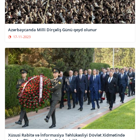
Azərbaycanda Milli Dirçəliş Günü qeyd olunur
17-11-2023
Xüsusi Rabitə və İnformasiya Təhlükəsliyi Dövlət Xidmətində