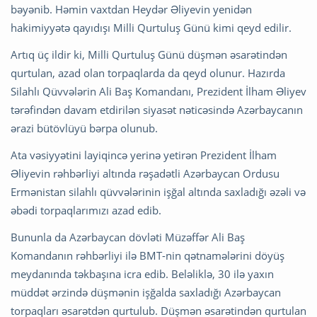
bəyənib. Həmin vaxtdan Heydər Əliyevin yenidən
hakimiyyətə qayıdışı Milli Qurtuluş Günü kimi qeyd edilir.
Artıq üç ildir ki, Milli Qurtuluş Günü düşmən əsarətindən
qurtulan, azad olan torpaqlarda da qeyd olunur. Hazırda
Silahlı Qüvvələrin Ali Baş Komandanı, Prezident İlham Əliyev
tərəfindən davam etdirilən siyasət nəticəsində Azərbaycanın
ərazi bütövlüyü bərpa olunub.
Ata vəsiyyətini layiqincə yerinə yetirən Prezident İlham
Əliyevin rəhbərliyi altında rəşadətli Azərbaycan Ordusu
Ermənistan silahlı qüvvələrinin işğal altında saxladığı əzəli və
əbədi torpaqlarımızı azad edib.
Bununla da Azərbaycan dövləti Müzəffər Ali Baş
Komandanın rəhbərliyi ilə BMT-nin qətnamələrini döyüş
meydanında təkbaşına icra edib. Beləliklə, 30 ilə yaxın
müddət ərzində düşmənin işğalda saxladığı Azərbaycan
torpaqları əsarətdən qurtulub. Düşmən əsarətindən qurtulan