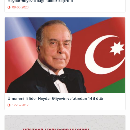
Heydər Əliyevlə bağlı tədbir keçirilib
08-05-2023
Ümummilli lider Heydər Əliyevin vəfatından 14 il ötür
12-12-2017