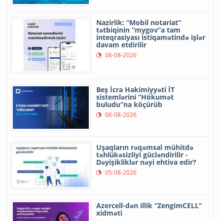
Nazirlik: “Mobil notariat”
tətbiqinin “mygov”a tam
inteqrasiyası istiqamətində işlər
davam etdirilir
06-08-2026
Beş İcra Hakimiyyəti İT
sistemlərini “Hökumət
buludu”na köçürüb
06-08-2026
Uşaqların rəqəmsal mühitdə
təhlükəsizliyi gücləndirilir -
Dəyişikliklər nəyi ehtiva edir?
05-08-2026
Azercell-dən illik “ZengimCELL”
xidməti