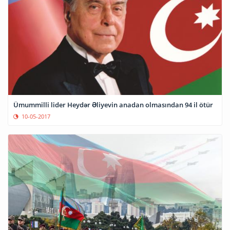
Ümummilli lider Heydər Əliyevin anadan olmasından 94 il ötür
10-05-2017