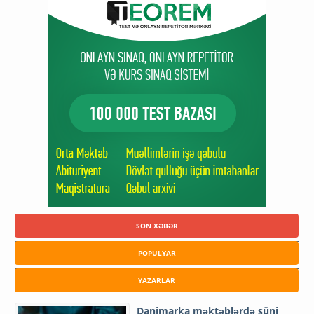
SON XƏBƏR
POPULYAR
YAZARLAR
Danimarka məktəblərdə süni