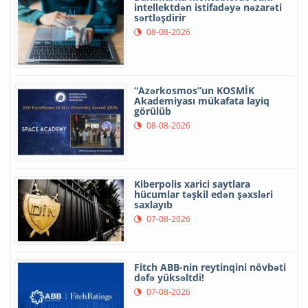
intellektdən istifadəyə nəzarəti
sərtləşdirir
08-08-2026
“Azərkosmos”un KOSMİK
Akademiyası mükafata layiq
görülüb
08-08-2026
Kiberpolis xarici saytlara
hücumlar təşkil edən şəxsləri
saxlayıb
07-08-2026
Fitch ABB-nin reytinqini növbəti
dəfə yüksəltdi!
07-08-2026