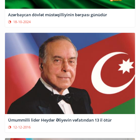
Azərbaycan dövlət müstəqilliyinin bərpası günüdür
18-10-2024
Ümummilli lider Heydər Əliyevin vəfatından 13 il ötür
12-12-2016