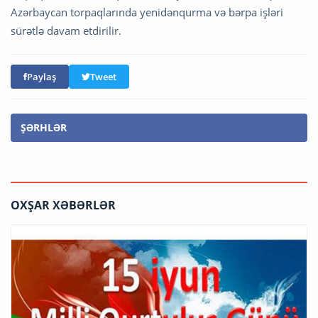
Azərbaycan torpaqlarında yenidənqurma və bərpa işləri
sürətlə davam etdirilir.
Paylaş
Tweet
ŞƏRHLƏR
OXŞAR XƏBƏRLƏR