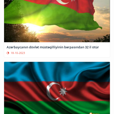
Azərbaycanın dövlət müstəqilliyinin bərpasından 32 il ötür
18-10-2023