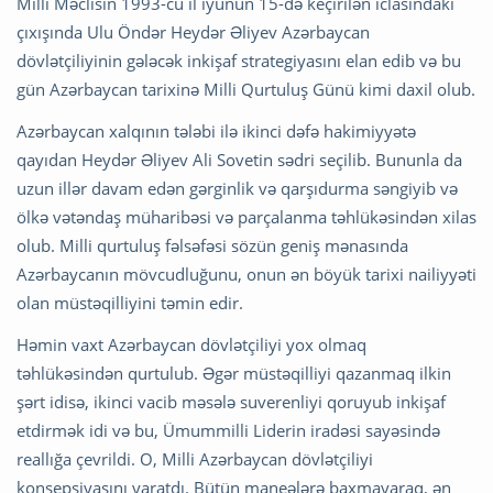
Milli Məclisin 1993-cü il iyunun 15-də keçirilən iclasındakı
çıxışında Ulu Öndər Heydər Əliyev Azərbaycan
dövlətçiliyinin gələcək inkişaf strategiyasını elan edib və bu
gün Azərbaycan tarixinə Milli Qurtuluş Günü kimi daxil olub.
Azərbaycan xalqının tələbi ilə ikinci dəfə hakimiyyətə
qayıdan Heydər Əliyev Ali Sovetin sədri seçilib. Bununla da
uzun illər davam edən gərginlik və qarşıdurma səngiyib və
ölkə vətəndaş müharibəsi və parçalanma təhlükəsindən xilas
olub. Milli qurtuluş fəlsəfəsi sözün geniş mənasında
Azərbaycanın mövcudluğunu, onun ən böyük tarixi nailiyyəti
olan müstəqilliyini təmin edir.
Həmin vaxt Azərbaycan dövlətçiliyi yox olmaq
təhlükəsindən qurtulub. Əgər müstəqilliyi qazanmaq ilkin
şərt idisə, ikinci vacib məsələ suverenliyi qoruyub inkişaf
etdirmək idi və bu, Ümummilli Liderin iradəsi sayəsində
reallığa çevrildi. O, Milli Azərbaycan dövlətçiliyi
konsepsiyasını yaratdı. Bütün maneələrə baxmayaraq, ən