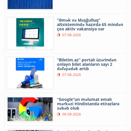
“Əmək və Məşğulluq”
altsistemində hazırda 65 mindən
çox aktiv vakansiya var
07-08-2026
“Biletim.az” portalı üzərindən
onlayn bilet alanların sayı 2
dəfəyədək artıb
07-08-2026
“Google”un məlumat emalı
mərkəzi Hindistanda etirazlara
səbəb olub
06-08-2026