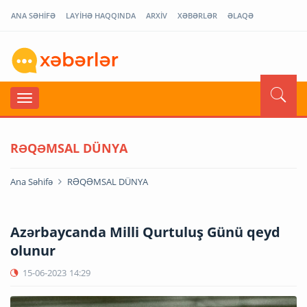
ANA SƏHİFƏ
LAYİHƏ HAQQINDA
ARXİV
XƏBƏRLƏR
ƏLAQƏ
RƏQƏMSAL DÜNYA
Ana Səhifə
RƏQƏMSAL DÜNYA
Azərbaycanda Milli Qurtuluş Günü qeyd
olunur
15-06-2023
14:29