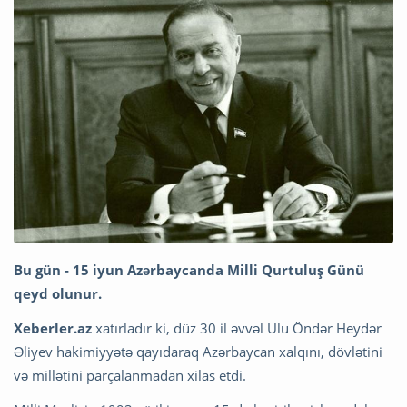
Bu gün - 15 iyun Azərbaycanda Milli Qurtuluş Günü
qeyd olunur.
Xeberler.az
xatırladır ki, düz 30 il əvvəl Ulu Öndər Heydər
Əliyev hakimiyyətə qayıdaraq Azərbaycan xalqını, dövlətini
və millətini parçalanmadan xilas etdi.