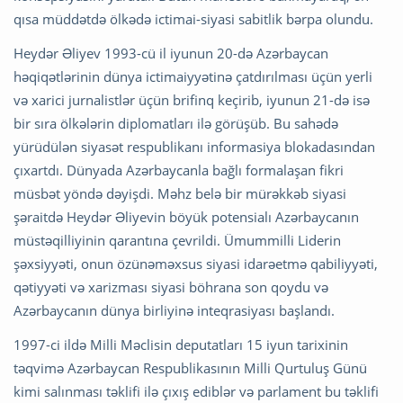
qısa müddətdə ölkədə ictimai-siyasi sabitlik bərpa olundu.
Heydər Əliyev 1993-cü il iyunun 20-də Azərbaycan
həqiqətlərinin dünya ictimaiyyətinə çatdırılması üçün yerli
və xarici jurnalistlər üçün brifinq keçirib, iyunun 21-də isə
bir sıra ölkələrin diplomatları ilə görüşüb. Bu sahədə
yürüdülən siyasət respublikanı informasiya blokadasından
çıxartdı. Dünyada Azərbaycanla bağlı formalaşan fikri
müsbət yöndə dəyişdi. Məhz belə bir mürəkkəb siyasi
şəraitdə Heydər Əliyevin böyük potensialı Azərbaycanın
müstəqilliyinin qarantına çevrildi. Ümummilli Liderin
şəxsiyyəti, onun özünəməxsus siyasi idarəetmə qabiliyyəti,
qətiyyəti və xarizması siyasi böhrana son qoydu və
Azərbaycanın dünya birliyinə inteqrasiyası başlandı.
1997-ci ildə Milli Məclisin deputatları 15 iyun tarixinin
təqvimə Azərbaycan Respublikasının Milli Qurtuluş Günü
kimi salınması təklifi ilə çıxış ediblər və parlament bu təklifi