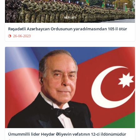
Rəşadətli Azərbaycan Ordusunun yaradılmasından 105 il ötür
26-06-2023
Ümummilli lider Heydər Əliyevin vəfatının 12-ci ildönümüdür