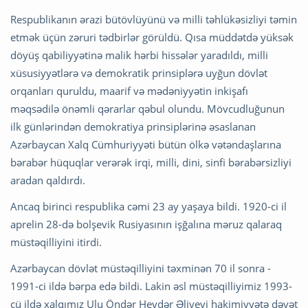
Respublikanın ərazi bütövlüyünü və milli təhlükəsizliyi təmin
etmək üçün zəruri tədbirlər görüldü. Qısa müddətdə yüksək
döyüş qabiliyyətinə malik hərbi hissələr yaradıldı, milli
xüsusiyyətlərə və demokratik prinsiplərə uyğun dövlət
orqanları quruldu, maarif və mədəniyyətin inkişafı
məqsədilə önəmli qərarlar qəbul olundu. Mövcudluğunun
ilk günlərindən demokratiya prinsiplərinə əsaslanan
Azərbaycan Xalq Cümhuriyyəti bütün ölkə vətəndaşlarına
bərabər hüquqlar verərək irqi, milli, dini, sinfi bərabərsizliyi
aradan qaldırdı.
Ancaq birinci respublika cəmi 23 ay yaşaya bildi. 1920-ci il
aprelin 28-də bolşevik Rusiyasının işğalına məruz qalaraq
müstəqilliyini itirdi.
Azərbaycan dövlət müstəqilliyini təxminən 70 il sonra -
1991-ci ildə bərpa edə bildi. Lakin əsl müstəqilliyimiz 1993-
cü ildə xalqımız Ulu Öndər Heydər Əliyevi hakimiyyətə dəvət