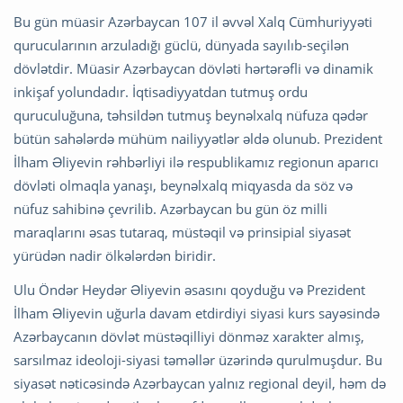
Bu gün müasir Azərbaycan 107 il əvvəl Xalq Cümhuriyyəti
qurucularının arzuladığı güclü, dünyada sayılıb-seçilən
dövlətdir. Müasir Azərbaycan dövləti hərtərəfli və dinamik
inkişaf yolundadır. İqtisadiyyatdan tutmuş ordu
quruculuğuna, təhsildən tutmuş beynəlxalq nüfuza qədər
bütün sahələrdə mühüm nailiyyətlər əldə olunub. Prezident
İlham Əliyevin rəhbərliyi ilə respublikamız regionun aparıcı
dövləti olmaqla yanaşı, beynəlxalq miqyasda da söz və
nüfuz sahibinə çevrilib. Azərbaycan bu gün öz milli
maraqlarını əsas tutaraq, müstəqil və prinsipial siyasət
yürüdən nadir ölkələrdən biridir.
Ulu Öndər Heydər Əliyevin əsasını qoyduğu və Prezident
İlham Əliyevin uğurla davam etdirdiyi siyasi kurs sayəsində
Azərbaycanın dövlət müstəqilliyi dönməz xarakter almış,
sarsılmaz ideoloji-siyasi təməllər üzərində qurulmuşdur. Bu
siyasət nəticəsində Azərbaycan yalnız regional deyil, həm də