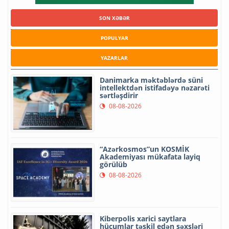
SON XƏBƏR
POPULYAR
YAZARLAR
Danimarka məktəblərdə süni
intellektdən istifadəyə nəzarəti
sərtləşdirir
08-08-2026
“Azərkosmos”un KOSMİK
Akademiyası mükafata layiq
görülüb
08-08-2026
Kiberpolis xarici saytlara
hücumlar təşkil edən şəxsləri