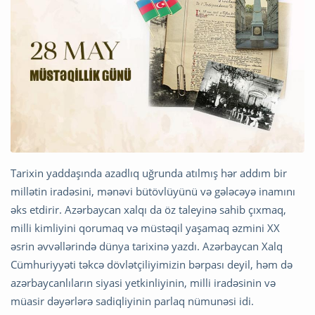
Tarixin yaddaşında azadlıq uğrunda atılmış hər addım bir
millətin iradəsini, mənəvi bütövlüyünü və gələcəyə inamını
əks etdirir. Azərbaycan xalqı da öz taleyinə sahib çıxmaq,
milli kimliyini qorumaq və müstəqil yaşamaq əzmini XX
əsrin əvvəllərində dünya tarixinə yazdı. Azərbaycan Xalq
Cümhuriyyəti təkcə dövlətçiliyimizin bərpası deyil, həm də
azərbaycanlıların siyasi yetkinliyinin, milli iradəsinin və
müasir dəyərlərə sadiqliyinin parlaq nümunəsi idi.