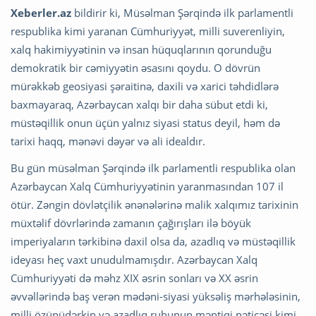
Xeberler.az
bildirir ki, Müsəlman Şərqində ilk parlamentli
respublika kimi yaranan Cümhuriyyət, milli suverenliyin,
xalq hakimiyyətinin və insan hüquqlarının qorunduğu
demokratik bir cəmiyyətin əsasını qoydu. O dövrün
mürəkkəb geosiyasi şəraitinə, daxili və xarici təhdidlərə
baxmayaraq, Azərbaycan xalqı bir daha sübut etdi ki,
müstəqillik onun üçün yalnız siyasi status deyil, həm də
tarixi haqq, mənəvi dəyər və ali idealdır.
Bu gün müsəlman Şərqində ilk parlamentli respublika olan
Azərbaycan Xalq Cümhuriyyətinin yaranmasından 107 il
ötür. Zəngin dövlətçilik ənənələrinə malik xalqımız tarixinin
müxtəlif dövrlərində zamanın çağırışları ilə böyük
imperiyaların tərkibinə daxil olsa da, azadlıq və müstəqillik
ideyası heç vaxt unudulmamışdır. Azərbaycan Xalq
Cümhuriyyəti də məhz XIX əsrin sonları və XX əsrin
əvvəllərində baş verən mədəni-siyasi yüksəliş mərhələsinin,
milli özünüdərkin və azadlıq ruhunun məntiqi nəticəsi kimi