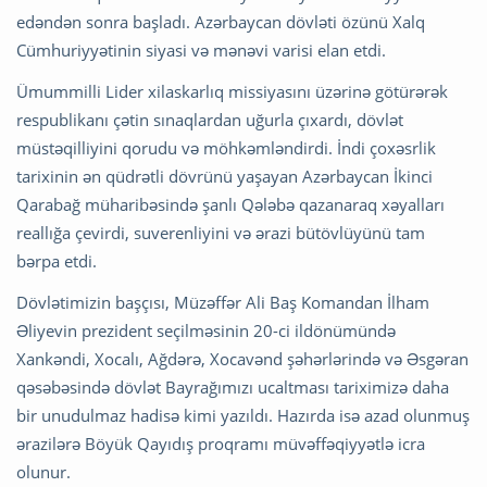
edəndən sonra başladı. Azərbaycan dövləti özünü Xalq
Cümhuriyyətinin siyasi və mənəvi varisi elan etdi.
Ümummilli Lider xilaskarlıq missiyasını üzərinə götürərək
respublikanı çətin sınaqlardan uğurla çıxardı, dövlət
müstəqilliyini qorudu və möhkəmləndirdi. İndi çoxəsrlik
tarixinin ən qüdrətli dövrünü yaşayan Azərbaycan İkinci
Qarabağ müharibəsində şanlı Qələbə qazanaraq xəyalları
reallığa çevirdi, suverenliyini və ərazi bütövlüyünü tam
bərpa etdi.
Dövlətimizin başçısı, Müzəffər Ali Baş Komandan İlham
Əliyevin prezident seçilməsinin 20-ci ildönümündə
Xankəndi, Xocalı, Ağdərə, Xocavənd şəhərlərində və Əsgəran
qəsəbəsində dövlət Bayrağımızı ucaltması tariximizə daha
bir unudulmaz hadisə kimi yazıldı. Hazırda isə azad olunmuş
ərazilərə Böyük Qayıdış proqramı müvəffəqiyyətlə icra
olunur.