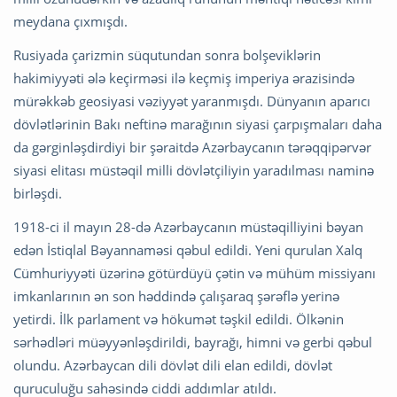
meydana çıxmışdı.
Rusiyada çarizmin süqutundan sonra bolşeviklərin
hakimiyyəti ələ keçirməsi ilə keçmiş imperiya ərazisində
mürəkkəb geosiyasi vəziyyət yaranmışdı. Dünyanın aparıcı
dövlətlərinin Bakı neftinə marağının siyasi çarpışmaları daha
da gərginləşdirdiyi bir şəraitdə Azərbaycanın tərəqqipərvər
siyasi elitası müstəqil milli dövlətçiliyin yaradılması naminə
birləşdi.
1918-ci il mayın 28-də Azərbaycanın müstəqilliyini bəyan
edən İstiqlal Bəyannaməsi qəbul edildi. Yeni qurulan Xalq
Cümhuriyyəti üzərinə götürdüyü çətin və mühüm missiyanı
imkanlarının ən son həddində çalışaraq şərəflə yerinə
yetirdi. İlk parlament və hökumət təşkil edildi. Ölkənin
sərhədləri müəyyənləşdirildi, bayrağı, himni və gerbi qəbul
olundu. Azərbaycan dili dövlət dili elan edildi, dövlət
quruculuğu sahəsində ciddi addımlar atıldı.