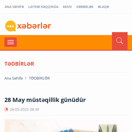
ANA SƏHİFƏ
LAYİHƏ HAQQINDA
ARXİV
XƏBƏRLƏR
ƏLAQƏ
TƏDBİRLƏR
Ana Səhifə
TƏDBİRLƏR
28 May müstəqillik günüdür
28-05-2025
08:39