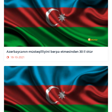
Azərbaycanın müstəqilliyini bərpa etməsindən 30 il ötür
18-10-2021