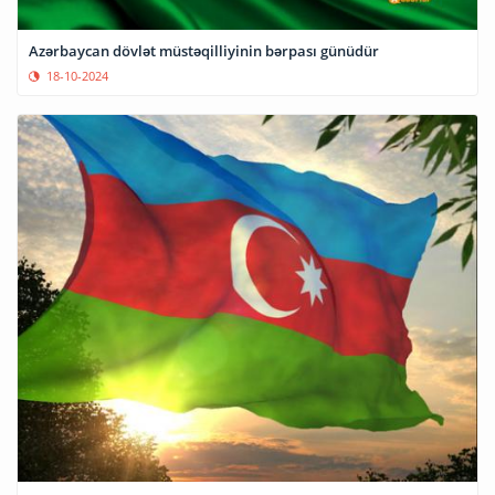
Azərbaycan dövlət müstəqilliyinin bərpası günüdür
18-10-2024