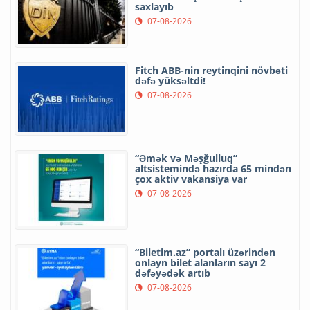
saxlayıb
07-08-2026
Fitch ABB-nin reytinqini növbəti
dəfə yüksəltdi!
07-08-2026
“Əmək və Məşğulluq”
altsistemində hazırda 65 mindən
çox aktiv vakansiya var
07-08-2026
“Biletim.az” portalı üzərindən
onlayn bilet alanların sayı 2
dəfəyədək artıb
07-08-2026