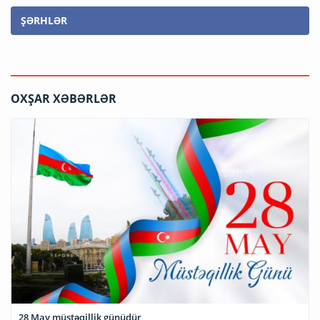
ŞƏRHLƏR
OXŞAR XƏBƏRLƏR
28 May müstəqillik günüdür