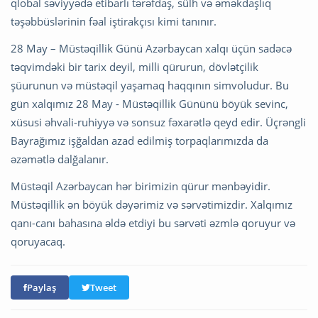
qlobal səviyyədə etibarlı tərəfdaş, sülh və əməkdaşlıq
təşəbbüslərinin fəal iştirakçısı kimi tanınır.
28 May – Müstəqillik Günü Azərbaycan xalqı üçün sadəcə
təqvimdəki bir tarix deyil, milli qürurun, dövlətçilik
şüurunun və müstəqil yaşamaq haqqının simvoludur. Bu
gün xalqımız 28 May - Müstəqillik Gününü böyük sevinc,
xüsusi əhvali-ruhiyyə və sonsuz fəxarətlə qeyd edir. Üçrəngli
Bayrağımız işğaldan azad edilmiş torpaqlarımızda da
əzəmətlə dalğalanır.
Müstəqil Azərbaycan hər birimizin qürur mənbəyidir.
Müstəqillik ən böyük dəyərimiz və sərvətimizdir. Xalqımız
qanı-canı bahasına əldə etdiyi bu sərvəti əzmlə qoruyur və
qoruyacaq.
Paylaş
Tweet