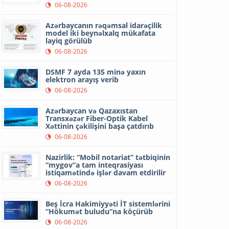
06-08-2026
Azərbaycanın rəqəmsal idarəçilik
model iki beynəlxalq mükafata
layiq görülüb
06-08-2026
DSMF 7 ayda 135 minə yaxın
elektron arayış verib
06-08-2026
Azərbaycan və Qazaxıstan
Transxəzər Fiber-Optik Kabel
Xəttinin çəkilişini başa çatdırıb
06-08-2026
Nazirlik: “Mobil notariat” tətbiqinin
“mygov”a tam inteqrasiyası
istiqamətində işlər davam etdirilir
06-08-2026
Beş İcra Hakimiyyəti İT sistemlərini
“Hökumət buludu”na köçürüb
06-08-2026