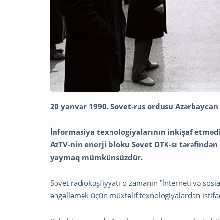
20 yanvar 1990. Sovet-rus ordusu Azərbaycan x
İnformasiya texnologiyalarının inkişaf etmə
AzTV-nin enerji bloku Sovet DTK-sı tərəfindən 
yaymaq mümkünsüzdür.
Sovet radiokəşfiyyatı o zamanın "İnterneti və sosi
əngəlləmək üçün müxtəlif texnologiyalardan istifad