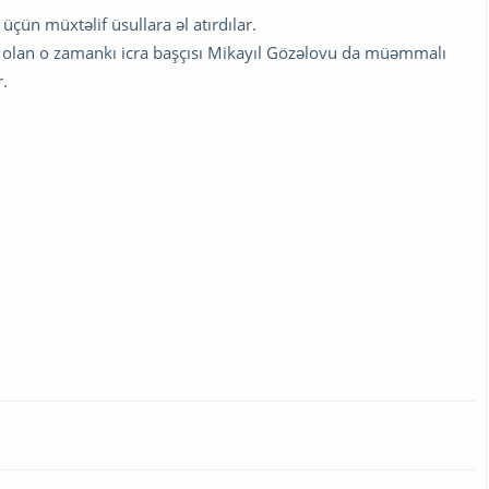
çün müxtəlif üsullara əl atırdılar.
i olan o zamankı icra başçısı Mikayıl Gözəlovu da müəmmalı
r.