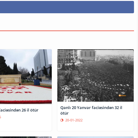
Qanlı 20 Yanvar faciəsindən 32 il
aciəsindən 26 il ötür
ötür
6
20-01-2022