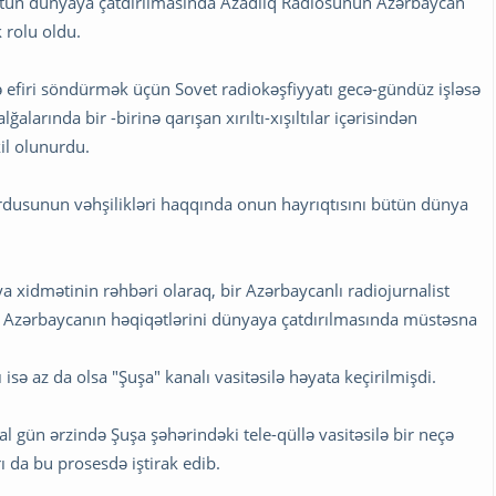
ütün dünyaya çatdırılmasında Azadlıq Radiosunun Azərbaycan
 rolu oldu.
 efiri söndürmək üçün Sovet radiokəşfiyyatı gecə-gündüz işləsə
larında bir -birinə qarışan xırıltı-xışıltılar içərisindən
kil olunurdu.
ordusunun vəhşilikləri haqqında onun hayrıqtısını bütün dünya
ya xidmətinin rəhbəri olaraq, bir Azərbaycanlı radiojurnalist
 Azərbaycanın həqiqətlərini dünyaya çatdırılmasında müstəsna
isə az da olsa "Şuşa" kanalı vasitəsilə həyata keçirilmişdi.
l gün ərzində Şuşa şəhərindəki tele-qüllə vasitəsilə bir neçə
rı da bu prosesdə iştirak edib.