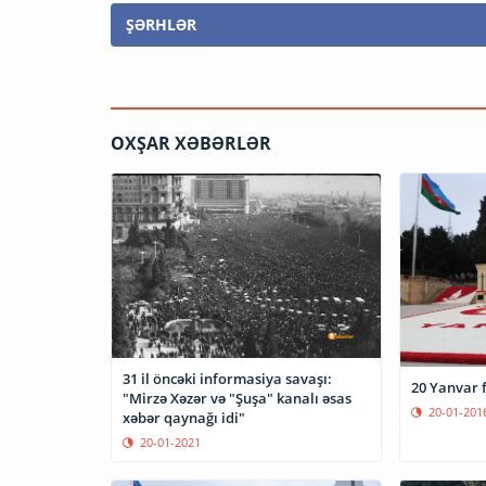
ŞƏRHLƏR
OXŞAR XƏBƏRLƏR
31 il öncəki informasiya savaşı:
20 Yanvar f
"Mirzə Xəzər və "Şuşa" kanalı əsas
20-01-201
xəbər qaynağı idi"
20-01-2021