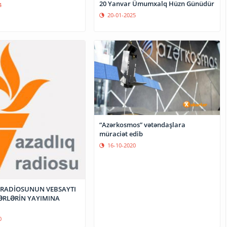
20 Yanvar Ümumxalq Hüzn Günüdür
4
20-01-2025
“Azərkosmos” vətəndaşlara
müraciət edib
16-10-2020
 RADİOSUNUN VEBSAYTI
ƏRLƏRİN YAYIMINA
0