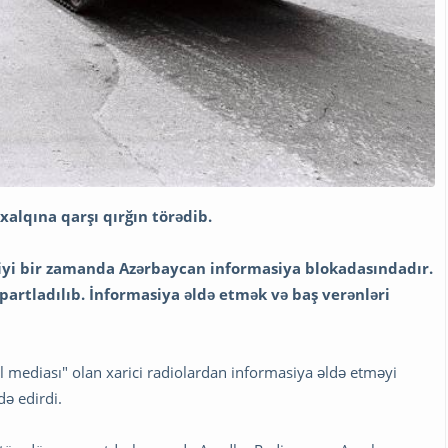
alqına qarşı qırğın törədib.
diyi bir zamanda Azərbaycan informasiya blokadasındadır.
partladılıb. İnformasiya əldə etmək və baş verənləri
al mediası" olan xarici radiolardan informasiya əldə etməyi
ə edirdi.