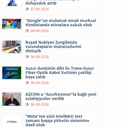
dəfəyədək artıb
07-08-2026
“Google”un məlumat emalı mərkəzi
Hindistanda etirazlara səbəb olub
06-08-2026
Rəşad Nəbiyev Zəngilanda
vətəndaşların müraciətlərini
dinləyib
06-08-2026
Xəzər dənizinin dibi ilə Trans-Xəzər
Fiber-Optik Kabel Xəttinin çəkilişi
başa çatıb
06-08-2026
AZCON-a "Azərkosmos"la bağlı yeni
səlahiyyətlər verilib
06-08-2026
“Meta”nın süni intellekti test
zamanı başqa şirkətin sisteminə
daxil olub