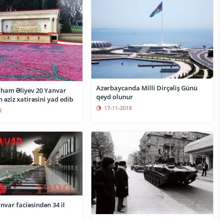
Azərbaycanda Milli Dirçəliş Günü
İlham Əliyev 20 Yanvar
qeyd olunur
n əziz xatirəsini yad edib
17-11-2018
9
nvar faciəsindən 34 il