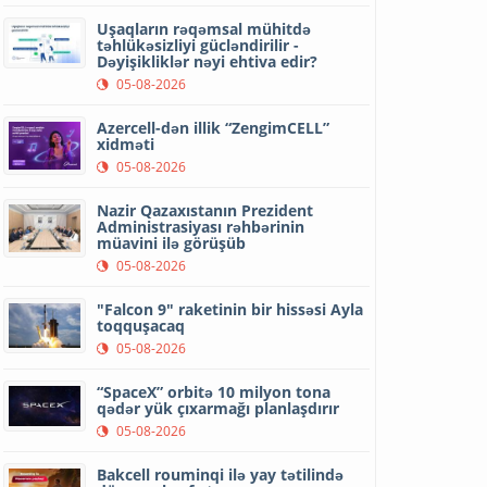
Uşaqların rəqəmsal mühitdə
təhlükəsizliyi gücləndirilir -
Dəyişikliklər nəyi ehtiva edir?
05-08-2026
Azercell-dən illik “ZengimCELL”
xidməti
05-08-2026
Nazir Qazaxıstanın Prezident
Administrasiyası rəhbərinin
müavini ilə görüşüb
05-08-2026
"Falcon 9" raketinin bir hissəsi Ayla
toqquşacaq
05-08-2026
“SpaceX” orbitə 10 milyon tona
qədər yük çıxarmağı planlaşdırır
05-08-2026
Bakcell rouminqi ilə yay tətilində