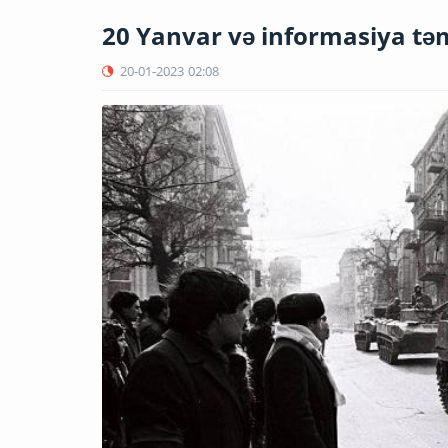
20 Yanvar və informasiya tə
20-01-2023
02:08