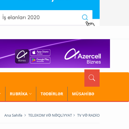
RUBRİKA
TƏDBİRLƏR
MÜSAHİBƏ
Ana Səhifə
TELEKOM VƏ NƏQLİYYAT
TV VƏ RADİO