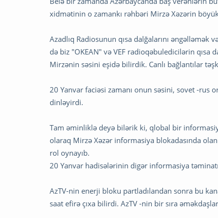
Belə bir zamanda Azərbaycanda baş verənlərin b
xidmətinin o zamankı rəhbəri Mirzə Xəzərin böyük
Azadlıq Radiosunun qısa dalğalarını əngəlləmək və
də biz "OKEAN" və VEF radioqəbuledicilərin qısa dalğa
Mirzənin səsini eşidə bilirdik. Canlı bağlantılar təş
20 Yanvar faciəsi zamanı onun səsini, sovet -rus 
dinləyirdi.
Tam əminliklə deyə bilərik ki, qlobal bir informasi
olaraq Mirzə Xəzər informasiya blokadasında olan
rol oynayıb.
20 Yanvar hadisələrinin digər informasiya təminatı 
AzTV-nin enerji bloku partladılandan sonra bu kana
saat efirə çıxa bilirdi. AzTV -nin bir sıra əməkdaşla