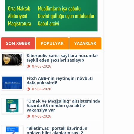
SON XƏBƏR
POPULYAR
YAZARLAR
Kiberpolis xarici saytlara hücumlar
təşkil edən şəxsləri saxlayıb
07-08-2026
Fitch ABB-nin reytinqini növbəti
dəfə yüksəltdi!
07-08-2026
“Əmək və Məşğulluq” altsistemində
hazırda 65 mindən çox aktiv
vakansiya var
07-08-2026
“Biletim.az” portalı üzərindən
onlayn bilet alanların sayı 2