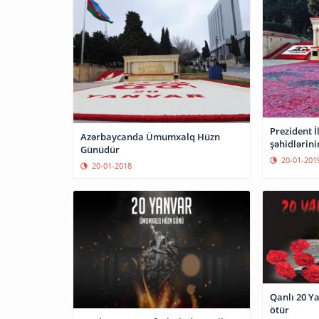
Prezident 
Azərbaycanda Ümumxalq Hüzn
şəhidlərini
Günüdür
20-01-201
20-01-2018
Qanlı 20 Ya
ötür