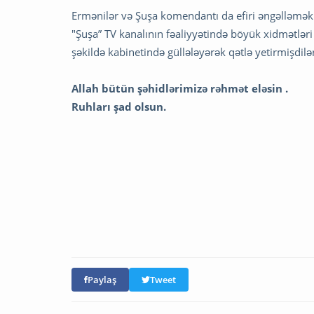
Ermənilər və Şuşa komendantı da efiri əngəlləmək ü
"Şuşa” TV kanalının fəaliyyətində böyük xidmətlər
şəkildə kabinetində güllələyərək qətlə yetirmişdilə
Allah bütün şəhidlərimizə rəhmət eləsin .
Ruhları şad olsun.
Paylaş
Tweet