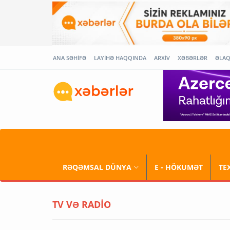
ANA SƏHİFƏ
LAYİHƏ HAQQINDA
ARXİV
XƏBƏRLƏR
ƏLA
RƏQƏMSAL DÜNYA
E - HÖKUMƏT
TE
TV VƏ RADİO