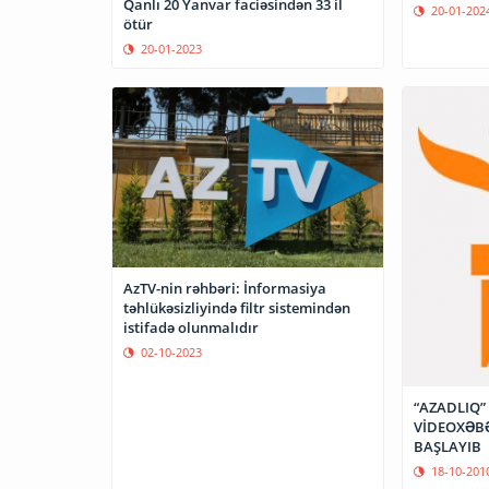
Qanlı 20 Yanvar faciəsindən 33 il
20-01-202
ötür
20-01-2023
AzTV-nin rəhbəri: İnformasiya
təhlükəsizliyində filtr sistemindən
istifadə olunmalıdır
02-10-2023
“AZADLIQ”
VİDEOXƏB
BAŞLAYIB
18-10-201