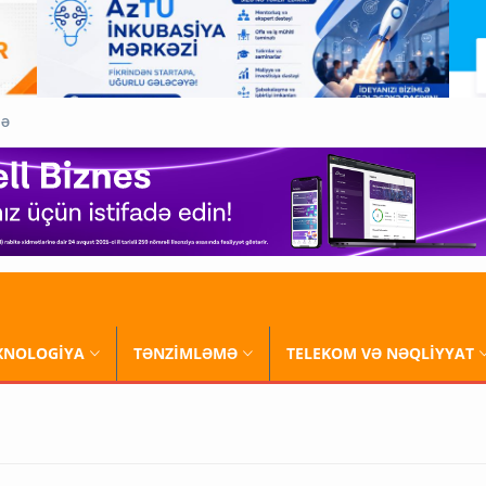
QƏ
XNOLOGİYA
TƏNZİMLƏMƏ
TELEKOM VƏ NƏQLİYYAT