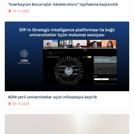
“Azərbaycan Bacarıqlar Akseleratoru” layihəsinə başlanılıb
19-11-2025
4SİM yerli universitetlər üçün infosessiya keçirib
03-10-2025