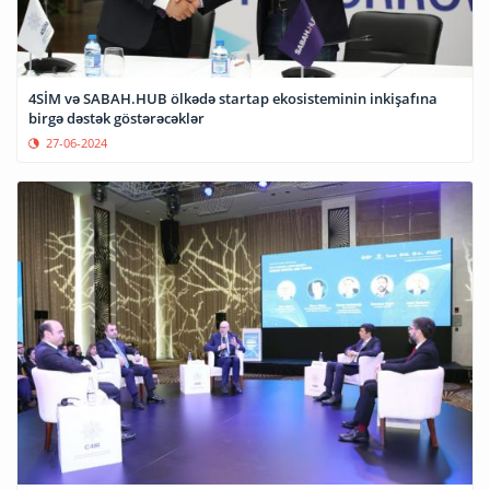
4SİM və SABAH.HUB ölkədə startap ekosisteminin inkişafına
birgə dəstək göstərəcəklər
27-06-2024