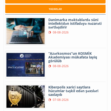
YAZARLAR
Danimarka məktəblərdə süni
intellektdən istifadəyə nəzarəti
sərtləşdirir
08-08-2026
“Azərkosmos”un KOSMİK
Akademiyası mükafata layiq
görülüb
08-08-2026
Kiberpolis xarici saytlara
hücumlar təşkil edən şəxsləri
saxlayıb
07-08-2026