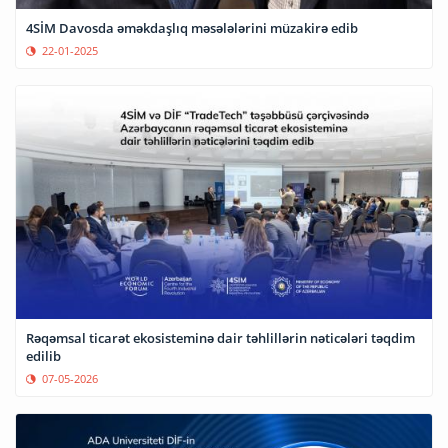
4SİM Davosda əməkdaşlıq məsələlərini müzakirə edib
22-01-2025
Rəqəmsal ticarət ekosisteminə dair təhlillərin nəticələri təqdim
edilib
07-05-2026