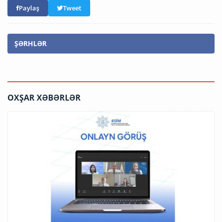
Paylaş
Tweet
ŞƏRHLƏR
OXŞAR XƏBƏRLƏR