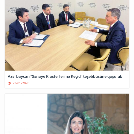
Azərbaycan “Sənaye Klasterlərinə Keçid” təşəbbüsünə qoşulub
23-01-2026