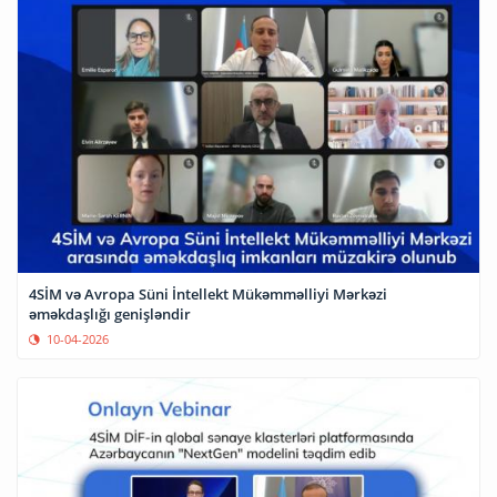
4SİM və Avropa Süni İntellekt Mükəmməlliyi Mərkəzi
əməkdaşlığı genişləndir
10-04-2026