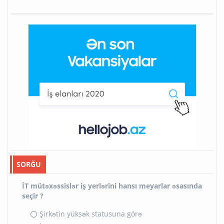
SORĞU
İT mütəxəssislər iş yerlərini hansı meyarlar əsasında
seçir ?
Şirkətin yüksək statusuna görə