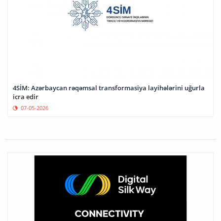
4SİM: Azərbaycan rəqəmsal transformasiya layihələrini uğurla
icra edir
07-05-2026