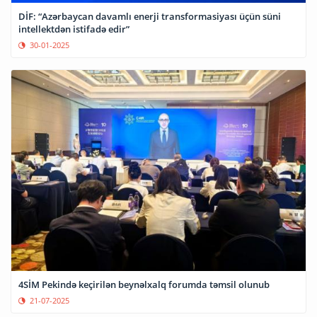
DİF: “Azərbaycan davamlı enerji transformasiyası üçün süni
intellektdən istifadə edir”
30-01-2025
4SİM Pekində keçirilən beynəlxalq forumda təmsil olunub
21-07-2025