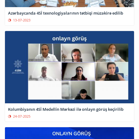
Azərbaycanda 4Sİ texnologiyalarının tətbiqi müzakirə edilib
13-07-2023
Kolumbiyanın 4Sİ Medellín Mərkəzi ilə onlayn görüş keçirilib
24-07-2025