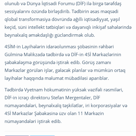
olunub və Dünya İqtisadi Forumu (DİF) ilə birgə tərəfdaş
sessiyalarını özündə birləşdirib. Tədbirin əsas məqsədi
qlobal transformasiya dövründə ağıllı iqtisadiyyat, yaşıl
keçid, süni intellekt tətbiqləri və dayanıqlı inkişaf sahələrində
beynəlxalq əməkdaşlığı gücləndirmək olub.
4SİM-in Layihələrin idarəolunması şöbəsinin rəhbəri
Gülminə Məlikzadə tədbirdə və DİF-in 4Sİ Mərkəzlərinin
şəbəkələşmə görüşündə iştirak edib. Görüş zamanı
Mərkəzlər görülən işlər, gələcək planlar və mümkün ortaq
layihələr haqqında məlumat mübadiləsi aparıblar.
Tədbirdə Vyetnam hökumətinin yüksək vəzifəli rəsmiləri,
DİF-in icraçı direktoru Stefan Mergentaler, DİF
nümayəndələri, beynəlxalq təşkilatlar, iri korporasiyalar və
4Sİ Mərkəzlər Şəbəkəsinə üzv olan 11 Mərkəzin
nümayəndələri iştirak edib.