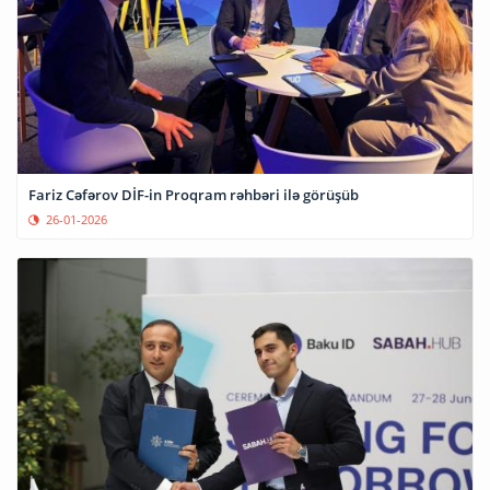
Fariz Cəfərov DİF-in Proqram rəhbəri ilə görüşüb
26-01-2026