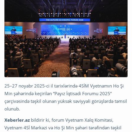
25–27 noyabr 2025-ci il tarixlərində 4SİM Vyetnamın Ho Şi
Min şəhərində keçirilən “Payız İqtisadi Forumu 2025”
çərçivəsində təşkil olunan yüksək səviyyəli görüşlərdə təmsil
olunub.
Xeberler.az
bildirir ki, forum Vyetnam Xalq Komitəsi,
Vyetnam 4Sİ Mərkəzi və Ho Şi Min şəhəri tərəfindən təşkil