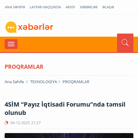
ANA SƏHİFƏ
LAYİHƏ HAQQINDA
ARXİV
XƏBƏRLƏR
ƏLAQƏ
PROQRAMLAR
Ana Səhifə
TEXNOLOGİYA
PROQRAMLAR
4SİM “Payız İqtisadi Forumu”nda təmsil
olunub
04-12-2025
21:27