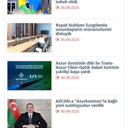
səbəb olub
06-08-2026
Rəşad Nəbiyev Zəngilanda
vətəndaşların müraciətlərini
dinləyib
06-08-2026
Xəzər dənizinin dibi ilə Trans-
Xəzər Fiber-Optik Kabel Xəttinin
çəkilişi başa çatıb
06-08-2026
AZCON-a "Azərkosmos"la bağlı
yeni səlahiyyətlər verilib
06-08-2026