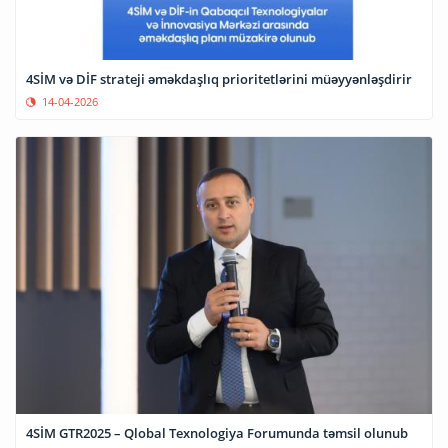
4SİM və DİF strateji əməkdaşlıq prioritetlərini müəyyənləşdirir
14-04-2026
4SİM GTR2025 – Qlobal Texnologiya Forumunda təmsil olunub