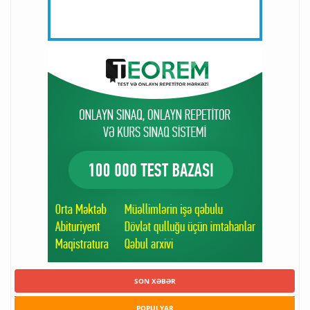
SON XƏBƏR
POPULYAR