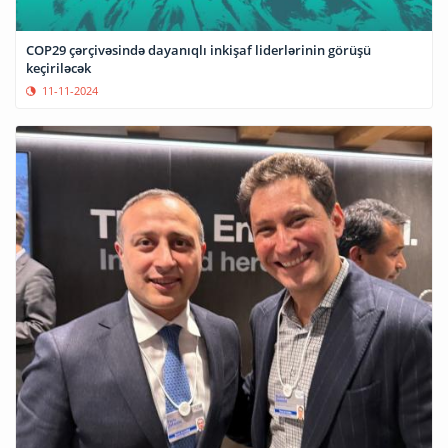
COP29 çərçivəsində dayanıqlı inkişaf liderlərinin görüşü
keçiriləcək
11-11-2024