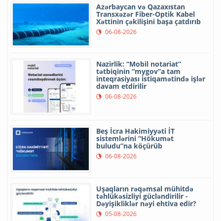
Azərbaycan və Qazaxıstan
Transxəzər Fiber-Optik Kabel
Xəttinin çəkilişini başa çatdırıb
06-08-2026
Nazirlik: “Mobil notariat”
tətbiqinin “mygov”a tam
inteqrasiyası istiqamətində işlər
davam etdirilir
06-08-2026
Beş İcra Hakimiyyəti İT
sistemlərini “Hökumət
buludu”na köçürüb
06-08-2026
Uşaqların rəqəmsal mühitdə
təhlükəsizliyi gücləndirilir -
Dəyişikliklər nəyi ehtiva edir?
05-08-2026