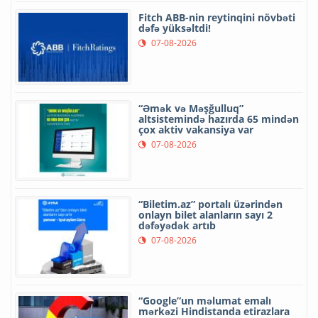
Fitch ABB-nin reytinqini növbəti
dəfə yüksəltdi!
07-08-2026
“Əmək və Məşğulluq”
altsistemində hazırda 65 mindən
çox aktiv vakansiya var
07-08-2026
“Biletim.az” portalı üzərindən
onlayn bilet alanların sayı 2
dəfəyədək artıb
07-08-2026
“Google”un məlumat emalı
mərkəzi Hindistanda etirazlara