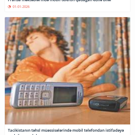
01-01-2026
Tacikistanın təhsl müəssisələrində mobil telefondan istifadəyə