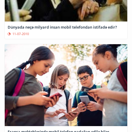
Dünyada neçə milyard insan mobil telefondan istifadə edir?
11-07-2010
Fransa məktəblərində mobil telefon qadağan edilə bilər