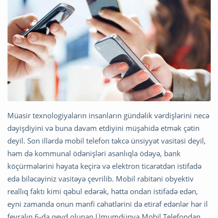
Müasir texnologiyaların insanların gündəlik vərdişlərini necə
dəyişdiyini və buna davam etdiyini müşahidə etmək çətin
deyil. Son illərdə mobil telefon təkcə ünsiyyət vasitəsi deyil,
həm də kommunal ödənişləri asanlıqla ödəyə, bank
köçürmələrini həyata keçirə və elektron ticarətdən istifadə
edə biləcəyiniz vasitəyə çevrilib. Mobil rabitəni obyektiv
reallıq faktı kimi qəbul edərək, hətta ondan istifadə edən,
eyni zamanda onun mənfi cəhətlərini də etiraf edənlər hər il
fevralın 6-da qeyd olunan Ümumdünya Mobil Telefondan