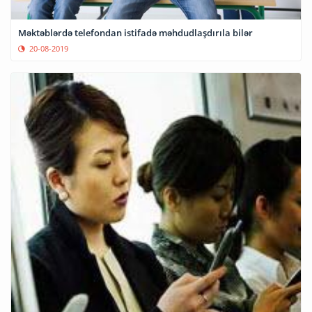
Məktəblərdə telefondan istifadə məhdudlaşdırıla bilər
20-08-2019