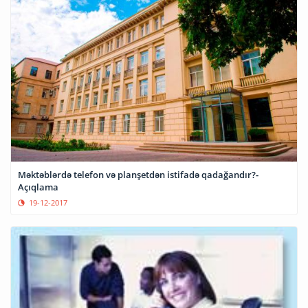
Məktəblərdə telefon və planşetdən istifadə qadağandır?-
Açıqlama
19-12-2017