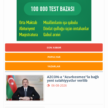
SON XƏBƏR
POPULYAR
YAZARLAR
AZCON-a "Azərkosmos"la bağlı
yeni səlahiyyətlər verilib
06-08-2026