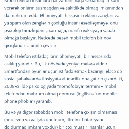
Mobil telefon insanlara hər zaman əlaqə saxlamaq imkanı
verərək onların susmaqdan və sakitlikdə olmaq imkanından
da məhrum edib. Əhəmiyyətli hissəsini reklam zəngləri və
ya spam olan zənglərin çoxluğu insanı əsəbiləşməyə, onu
psixoloji tarazlıqdan çıxarmağa, mənfi reaksiyaya səbəb
olmağa başlayır. Nəticədə bəzən mobil telefon bir növ
qıcıqlandırıcı amilə çevrilir.
Mobil telefon istifadəçilərin əhəmiyyətli bir hissəsində
asılılıq yaradır. Bu, ilk növbədə yeniyetmələrə aiddir.
Smartfondan oyunlar üçün istifadə etmək bacarığı, eləcə də
sosial şəbəkələrdə ünsiyyətə aludəçilik ona gətirib çıxardı ki,
2008-ci ildə psixologiyada “nomofobiya” termini – mobil
telefondan məhrum olmaq qorxusu (ingiliscə “no-mobile-
phone phobia”) yaranıb.
Bu və ya digər səbəbdən mobil telefona çıxışın olmaması
(onu evdə və ya işdə unutdum, itirdim, batareyanı
doldurmaq imkanı yoxdur) bir çox müasir insanlar üçün