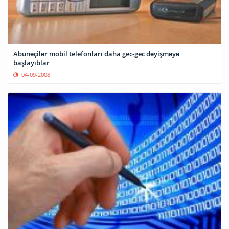
Abunəçilər mobil telefonları daha gec-gec dəyişməyə
başlayıblar
04-09-2008