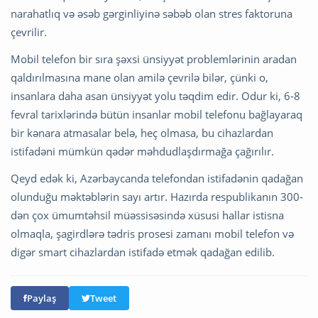
narahatlıq və əsəb gərginliyinə səbəb olan stres faktoruna
çevrilir.
Mobil telefon bir sıra şəxsi ünsiyyət problemlərinin aradan
qaldırılmasına mane olan amilə çevrilə bilər, çünki o,
insanlara daha asan ünsiyyət yolu təqdim edir. Odur ki, 6-8
fevral tarixlərində bütün insanlar mobil telefonu bağlayaraq
bir kənara atmasalar belə, heç olmasa, bu cihazlardan
istifadəni mümkün qədər məhdudlaşdırmağa çağırılır.
Qeyd edək ki, Azərbaycanda telefondan istifadənin qadağan
olunduğu məktəblərin sayı artır. Hazırda respublikanın 300-
dən çox ümumtəhsil müəssisəsində xüsusi hallar istisna
olmaqla, şagirdlərə tədris prosesi zamanı mobil telefon və
digər smart cihazlardan istifadə etmək qadağan edilib.
Paylaş
Tweet