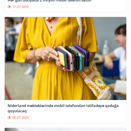
17-07-2010
Niderland məktəblərində mobil telefondan istifadəyə qadağa
qoyulacaq
06-07-2023