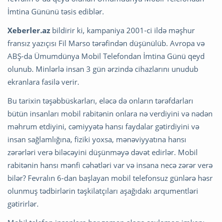
İmtina Gününü təsis ediblər.
Xeberler.az
bildirir ki, kampaniya 2001-ci ildə məşhur
fransız yazıçısı Fil Marso tərəfindən düşünülüb. Avropa və
ABŞ-da Ümumdünya Mobil Telefondan İmtina Günü qeyd
olunub. Minlərlə insan 3 gün ərzində cihazlarını unudub
ekranlara fasilə verir.
Bu tarixin təşəbbüskarları, eləcə də onların tərəfdarları
bütün insanları mobil rabitənin onlara nə verdiyini və nədən
məhrum etdiyini, cəmiyyətə hansı faydalar gətirdiyini və
insan sağlamlığına, fiziki yoxsa, mənəviyyatına hansı
zərərləri verə biləcəyini düşünməyə dəvət edirlər. Mobil
rabitənin hansı mənfi cəhətləri var və insana necə zərər verə
bilər? Fevralın 6-dan başlayan mobil telefonsuz günlərə həsr
olunmuş tədbirlərin təşkilatçıları aşağıdakı arqumentləri
gətirirlər.