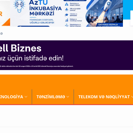
QƏ
XNOLOGİYA
TƏNZİMLƏMƏ
TELEKOM VƏ NƏQLİYYAT