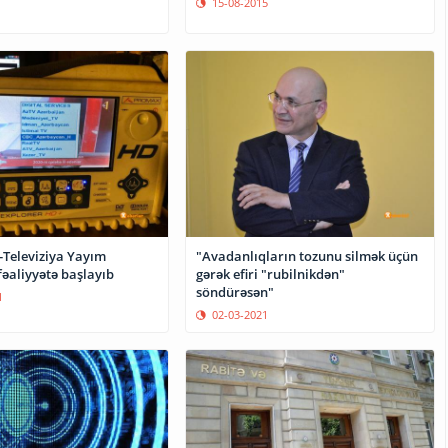
15-08-2015
-Televiziya Yayım
"Avadanlıqların tozunu silmək üçün
fəaliyyətə başlayıb
gərək efiri "rubilnikdən"
söndürəsən"
1
02-03-2021