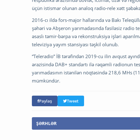
respublika ərazisində dövlət, ictimai, özəl və regi
üçün istismar olunan analoq radio-rele xətt şəbəkə
2016-cı ildə fors-major hallarında və Bakı Teleqül
şəhəri və Abşeron yarımadasında fasiləsiz radio t
əsaslı təmir-bərpa və rekonstruksiya işləri aparıl
televiziya yayım stansiyası təşkil olunub.
“Teleradio” İB tərəfindən 2019-cu ilin avqust ayın
ərazisində DAB+ standartı ilə rəqəmli radionun tes
yarımadasının istənilən nöqtəsində 218,6 MHs (11
mümkündür.
Paylaş
Tweet
ŞƏRHLƏR