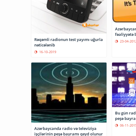
Azərbaycan
fəaliyyətə 
Rəqəmli radionun test yayımı uğurla
23-04-201
nəticələnib
16-10-2019
Bu gün radi
peşə bayra
06-11-201
Azərbaycanda radio və televiziya
işçilərinin peşə bayramı qeyd olunur