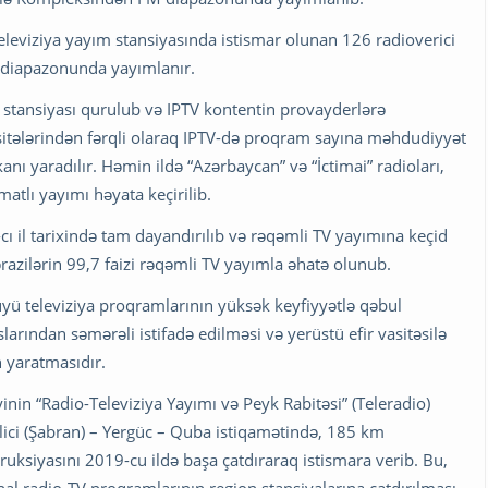
eleviziya yayım stansiyasında istismar olunan 126 radioverici
 diapazonunda yayımlanır.
 stansiyası qurulub və IPTV kontentin provayderlərə
asitələrindən fərqli olaraq IPTV-də proqram sayına məhdudiyyət
nı yaradılır. Həmin ildə “Azərbaycan” və “İctimai” radioları,
matlı yayımı həyata keçirilib.
ı il tarixində tam dayandırılıb və rəqəmli TV yayımına keçid
razilərin 99,7 faizi rəqəmli TV yayımla əhatə olunub.
yü televiziya proqramlarının yüksək keyfiyyətlə qəbul
larından səmərəli istifadə edilməsi və yerüstü efir vasitəsilə
 yaratmasıdır.
inin “Radio-Televiziya Yayımı və Peyk Rabitəsi” (Teleradio)
bilici (Şabran) – Yergüc – Quba istiqamətində, 185 km
uksiyasını 2019-cu ildə başa çatdıraraq istismara verib. Bu,