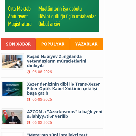
SON XƏBƏR
POPULYAR
YAZARLAR
Rəşad Nəbiyev Zəngilanda
vətəndaşların müraciətlərini
dinləyib
06-08-2026
Xəzər dənizinin dibi ilə Trans-Xəzər
Fiber-Optik Kabel Xəttinin çəkilişi
başa çatıb
06-08-2026
AZCON-a "Azərkosmos"la bağlı yeni
səlahiyyətlər verilib
06-08-2026
“Meta”nın süni intellekti test