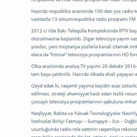
Hazırda respublika ərazisində 100-dən çox radio-t
vasitəsilə 13 ümumrespublika radio proqramı FM
2012-ci ildə Bakı Teleqüllə Kompleksində IPTV baş
ötürülməsinə başlanılıb. Digər televiziya yayım v
yoxdur, yəni müştəriyə yüzlərlə kanalı izləmək imka
eləcə də “İctimai” televiziya proqramlarının HD for
Ölkə ərazisində analoq TV yayımı 20 dekabr 2016-c
tam başa çatdırılıb. Hazırda ölkədə əhali yaşayan ə
Qeyd edək ki, rəqəmli yayıma keçidin əsas üstünlü
edilməsi, strateji əhəmiyyət kəsb edən tezlik resurs
çoxsaylı televiziya proqramlarının qəbuluna imkan
Nəqliyyat, Rabitə və Yüksək Texnologiyalar Nazirliy
İstehsalat Birliyi Fatmayı – Sumqayıt – Xızı – Dağ
uzunluğunda radio-rele xəttinin rəqəmliyə rekonstr