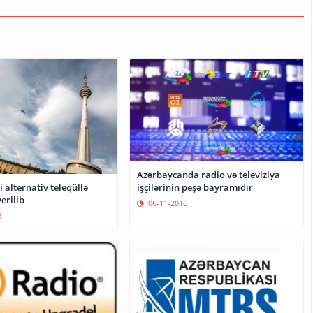
Azərbaycanda radio və televiziya
 alternativ teleqüllə
işçilərinin peşə bayramıdır
erilib
06-11-2016
8