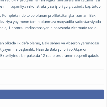
onal radio-TV proqramlarının region stansiyalarına çatdırılması
sinin rəqəmliyə rekonstruksiyası işləri çərçivəsində baş tutub.
lə Kompleksində tələb olunan profilaktika işləri zamanı Bakı
eleviziya yayımının təmin olunması məqsədilə radiostansiyada
maqla, 1 nömrəli radiostansiyanın bazasında Alternativ radio-
dan ölkədə ilk dəfə olaraq, Bakı şəhəri və Abşeron yarımadası
t yayımına başlanılıb. Hazırda Bakı şəhəri və Abşeron
B) tezliyində bir paketdə 12 radio proqramın rəqəmli qəbulu