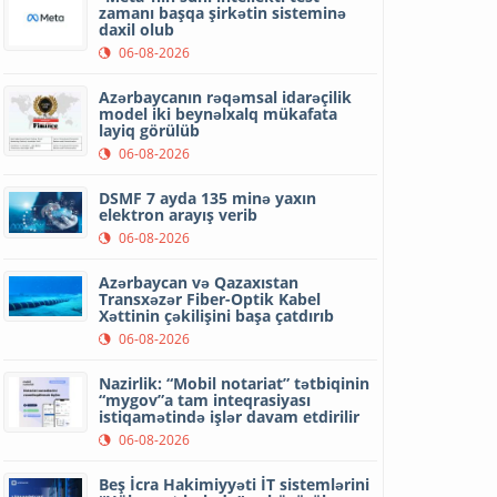
zamanı başqa şirkətin sisteminə
daxil olub
06-08-2026
Azərbaycanın rəqəmsal idarəçilik
model iki beynəlxalq mükafata
layiq görülüb
06-08-2026
DSMF 7 ayda 135 minə yaxın
elektron arayış verib
06-08-2026
Azərbaycan və Qazaxıstan
Transxəzər Fiber-Optik Kabel
Xəttinin çəkilişini başa çatdırıb
06-08-2026
Nazirlik: “Mobil notariat” tətbiqinin
“mygov”a tam inteqrasiyası
istiqamətində işlər davam etdirilir
06-08-2026
Beş İcra Hakimiyyəti İT sistemlərini