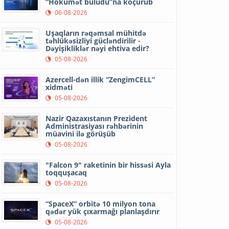
“Hökumət buludu”na köçürüb
06-08-2026
Uşaqların rəqəmsal mühitdə
təhlükəsizliyi gücləndirilir -
Dəyişikliklər nəyi ehtiva edir?
05-08-2026
Azercell-dən illik “ZengimCELL”
xidməti
05-08-2026
Nazir Qazaxıstanın Prezident
Administrasiyası rəhbərinin
müavini ilə görüşüb
05-08-2026
"Falcon 9" raketinin bir hissəsi Ayla
toqquşacaq
05-08-2026
“SpaceX” orbitə 10 milyon tona
qədər yük çıxarmağı planlaşdırır
05-08-2026