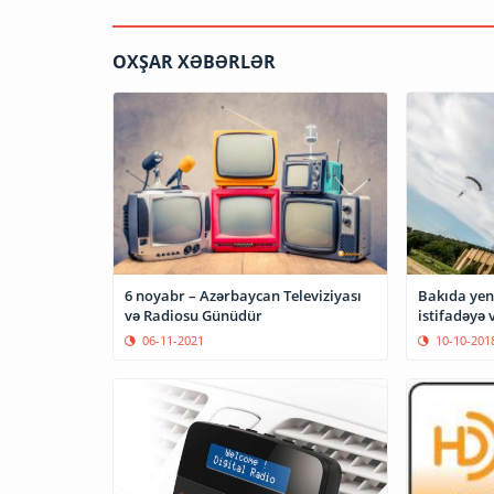
OXŞAR XƏBƏRLƏR
6 noyabr – Azərbaycan Televiziyası
Bakıda yeni
və Radiosu Günüdür
istifadəyə v
06-11-2021
10-10-201