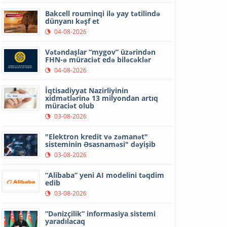
Bakcell rouminqi ilə yay tətilində
dünyanı kəşf et
04-08-2026
Vətəndaşlar “mygov” üzərindən
FHN-ə müraciət edə biləcəklər
04-08-2026
İqtisadiyyat Nazirliyinin
xidmətlərinə 13 milyondan artıq
müraciət olub
03-08-2026
"Elektron kredit və zəmanət"
sisteminin Əsasnaməsi" dəyişib
03-08-2026
“Alibaba” yeni AI modelini təqdim
edib
03-08-2026
“Dənizçilik” informasiya sistemi
yaradılacaq