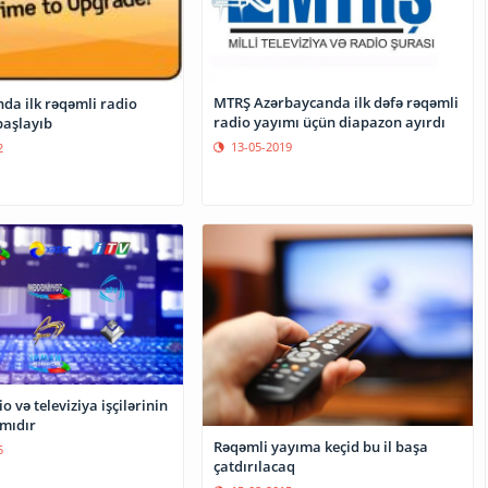
MTRŞ Azərbaycanda ilk dəfə rəqəmli
da ilk rəqəmli radio
radio yayımı üçün diapazon ayırdı
başlayıb
13-05-2019
2
o və televiziya işçilərinin
mıdır
Rəqəmli yayıma keçid bu il başa
5
çatdırılacaq