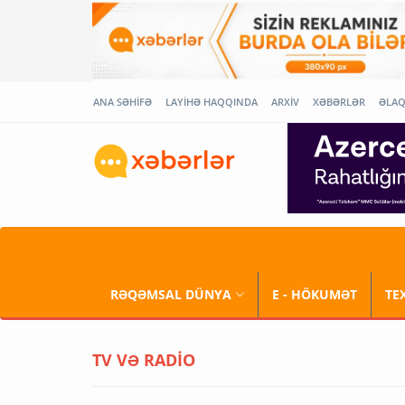
ANA SƏHİFƏ
LAYİHƏ HAQQINDA
ARXİV
XƏBƏRLƏR
ƏLA
RƏQƏMSAL DÜNYA
E - HÖKUMƏT
TE
TV VƏ RADİO