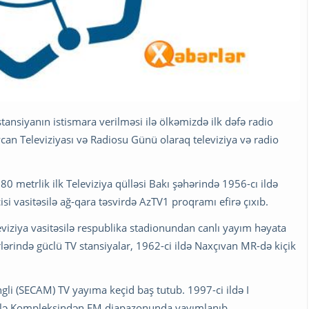
tansiyanın istismara verilməsi ilə ölkəmizdə ilk dəfə radio
an Televiziyası və Radiosu Günü olaraq televiziya və radio
180 metrlik ilk Televiziya qülləsi Bakı şəhərində 1956-cı ildə
cisi vasitəsilə ağ-qara təsvirdə AzTV1 proqramı efirə çıxıb.
leviziya vasitəsilə respublika stadionundan canlı yayım həyata
rlərində güclü TV stansiyalar, 1962-ci ildə Naxçıvan MR-də kiçik
ngli (SECAM) TV yayıma keçid baş tutub. 1997-ci ildə I
üllə Kompleksindən FM diapazonunda yayımlanıb.