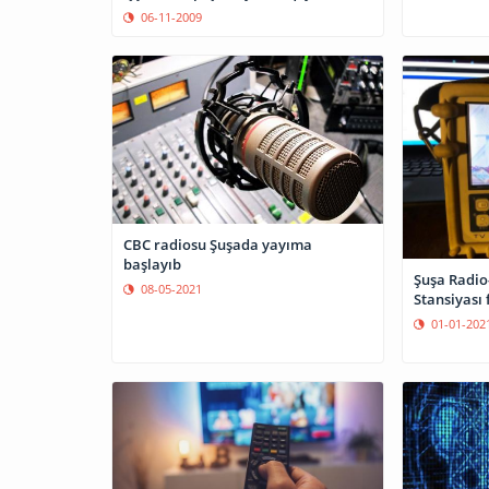
06-11-2009
CBC radiosu Şuşada yayıma
başlayıb
Şuşa Radio
08-05-2021
Stansiyası 
01-01-202