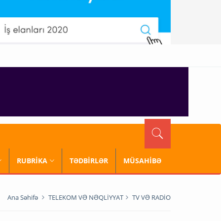
RUBRİKA
TƏDBİRLƏR
MÜSAHİBƏ
Ana Səhifə
TELEKOM VƏ NƏQLİYYAT
TV VƏ RADİO