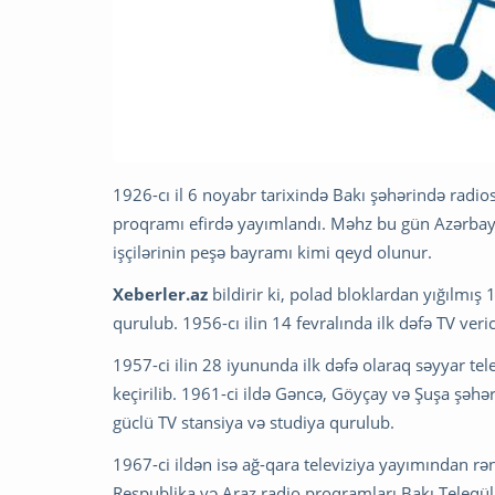
1926-cı il 6 noyabr tarixində Bakı şəhərində radios
proqramı efirdə yayımlandı. Məhz bu gün Azərbayc
işçilərinin peşə bayramı kimi qeyd olunur.
Xeberler.az
bildirir ki, polad bloklardan yığılmış 
qurulub. 1956-cı ilin 14 fevralında ilk dəfə TV veri
1957-ci ilin 28 iyununda ilk dəfə olaraq səyyar te
keçirilib. 1961-ci ildə Gəncə, Göyçay və Şuşa şəhə
güclü TV stansiya və studiya qurulub.
1967-ci ildən isə ağ-qara televiziya yayımından rə
Respublika və Araz radio proqramları Bakı Teleq