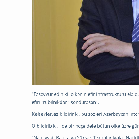
"Təsəvvür edin ki, ölkənin efir infrastrukturu elə 
efiri "rubilnikdən" söndürəsən".
Xeberler.az
bildirir ki, bu sözləri Azərbaycan İ
O bildirib ki, ildə bir neçə dəfə bütün ölkə üzrə g
"Nəqliyyat, Rabitə və Yüksək Texnologiyalar Nazirl