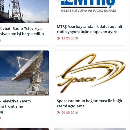
MTRŞ Azərbaycanda ilk dəfə rəqəmli
övbəti Radio-Televiziya
radio yayımı üçün diapazon ayırdı
iyasının işi bərpa edilib
13-05-2019
5
Space radionun bağlanması ilə bağlı
-Televiziya Yayım
rəsmi açıqlama
ın tikintisinə
aq
29-09-2016
3