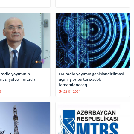
eradio yayımının
FM radio yayımın genişləndirilməsi
ası yolverilməzdir -
üçün işlər bu tarixədək
tamamlanacaq
8
22-01-2024