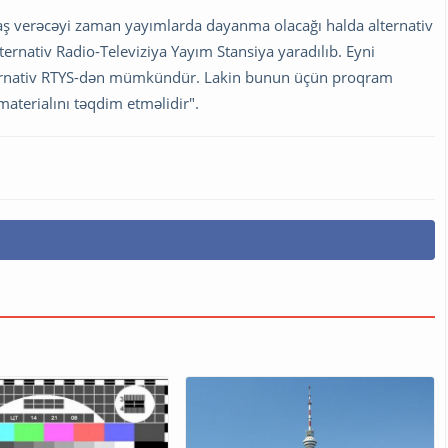
baş verəcəyi zaman yayımlarda dayanma olacağı halda alternativ
ernativ Radio-Televiziya Yayım Stansiya yaradılıb. Eyni
lternativ RTYS-dən mümkündür. Lakin bunun üçün proqram
materialını təqdim etməlidir".