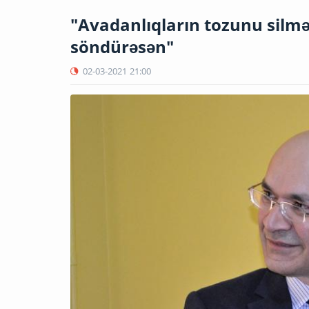
"Avadanlıqların tozunu silmə
söndürəsən"
02-03-2021
21:00