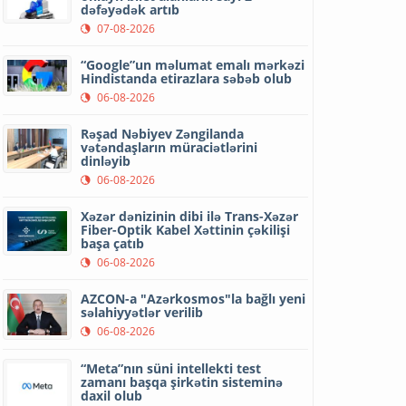
dəfəyədək artıb
07-08-2026
“Google”un məlumat emalı mərkəzi
Hindistanda etirazlara səbəb olub
06-08-2026
Rəşad Nəbiyev Zəngilanda
vətəndaşların müraciətlərini
dinləyib
06-08-2026
Xəzər dənizinin dibi ilə Trans-Xəzər
Fiber-Optik Kabel Xəttinin çəkilişi
başa çatıb
06-08-2026
AZCON-a "Azərkosmos"la bağlı yeni
səlahiyyətlər verilib
06-08-2026
“Meta”nın süni intellekti test
zamanı başqa şirkətin sisteminə
daxil olub