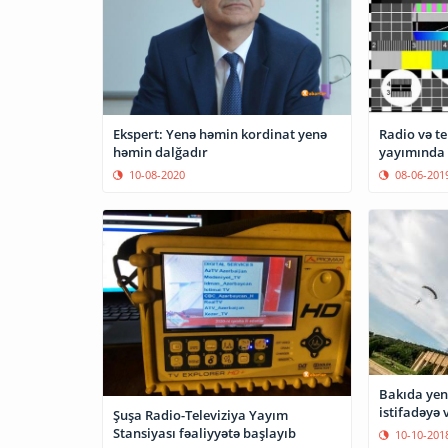
Radio və t
Ekspert: Yenə həmin kordinat yenə
yayımında 
həmin dalğadır
08-06-201
10-08-2020
Bakıda yeni
istifadəyə v
Şuşa Radio-Televiziya Yayım
Stansiyası fəaliyyətə başlayıb
10-10-201