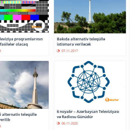
eleviziya proqramlarının
Bakıda alternativ teleqüllə
fasilələr olacaq
istismara veriləcək
9
07-11-2017
6 noyabr – Azərbaycan Televiziyası
 alternativ teleqüllə
və Radiosu Günüdür
erilib
06-11-2020
8