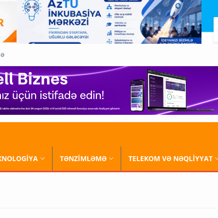
QƏ
XNOLOGİYA
TƏNZİMLƏMƏ
TELEKOM VƏ NƏQLİYYAT