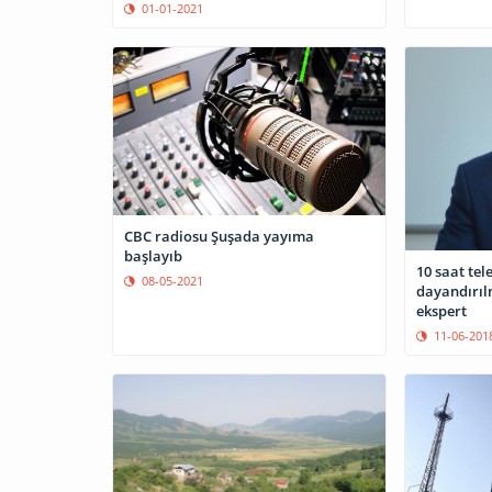
01-01-2021
CBC radiosu Şuşada yayıma
başlayıb
10 saat tel
08-05-2021
dayandırılm
ekspert
11-06-201