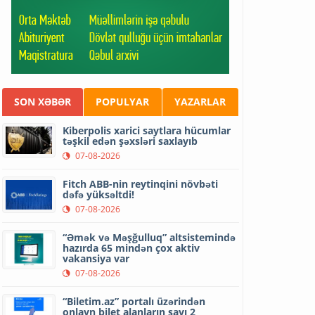
SON XƏBƏR
POPULYAR
YAZARLAR
Kiberpolis xarici saytlara hücumlar
təşkil edən şəxsləri saxlayıb
07-08-2026
Fitch ABB-nin reytinqini növbəti
dəfə yüksəltdi!
07-08-2026
“Əmək və Məşğulluq” altsistemində
hazırda 65 mindən çox aktiv
vakansiya var
07-08-2026
“Biletim.az” portalı üzərindən
onlayn bilet alanların sayı 2