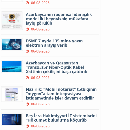
06-08-2026
Azərbaycanın rəqəmsal idarəçilik
model iki beynəlxalq mükafata
layiq görülüb
06-08-2026
DSMF 7 ayda 135 minə yaxın
elektron arayış verib
06-08-2026
Azərbaycan və Qazaxıstan
Transxəzər Fiber-Optik Kabel
Xəttinin çəkilişini başa çatdırıb
06-08-2026
Nazirlik: “Mobil notariat” tətbiqinin
“mygov”a tam inteqrasiyası
istiqamətində işlər davam etdirilir
06-08-2026
Beş İcra Hakimiyyəti İT sistemlərini
“Hökumət buludu”na köçürüb
06-08-2026