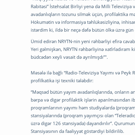
Rabitəsi” İstehsalat Birliyi yenə də Milli Televiziya
avadanlıqların tozunu silmək üçün, profilaktika m
Hökumətin və informasiya təhlükəsizliyinə, inhis
istərdim ki, ildə bir neçə dəfə bütün ölkə üzrə gü
Ümid edirən NRYTN-nin yeni rəhbərliyi efirə cavab
Yeri gəlmişkən, NRYTN rəhbərliyinə xatlrladıram ki
büdcədən xeyli vəsait də ayrılmışdı”".
Məsələ ilə bağlı “Radio-Televiziya Yayımı və Peyk Rab
profilkatika işi texniki tələbdir:
“Məqsəd bütün yayım avadanlıqlarında, onların an
bərpa və digər profilaktik işlərin aparılmasından i
proqramlarının yayımı həm studiyalarda (proqram i
stansiyalarında (proqram yayımçısı olan “Teleradio
üzrə digər 126 stansiyada) dayandırılır”. Qurumun
Stansiyasının da fəaliyyət göstərdiyi bildirilib.