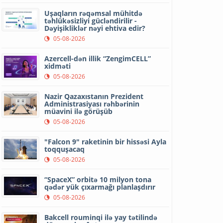
Uşaqların rəqəmsal mühitdə
təhlükəsizliyi gücləndirilir -
Dəyişikliklər nəyi ehtiva edir?
05-08-2026
Azercell-dən illik “ZengimCELL”
xidməti
05-08-2026
Nazir Qazaxıstanın Prezident
Administrasiyası rəhbərinin
müavini ilə görüşüb
05-08-2026
"Falcon 9" raketinin bir hissəsi Ayla
toqquşacaq
05-08-2026
“SpaceX” orbitə 10 milyon tona
qədər yük çıxarmağı planlaşdırır
05-08-2026
Bakcell rouminqi ilə yay tətilində