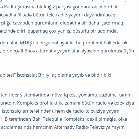
 və Radio Şurasına bir kağız parçası göndərərək bildirib ki,
əqsədilə ölkədə bütün tele-radio yayımı dayandırılacaq.
arçılığa cavabdeh qurumların diqqətinə bir daha çatdırmaq
n ərzində efiri qapamaq çox yanlış, qüsurlu bir addımdır.
deh olan MTRŞ ilə birgə nəhayət ki, bu problemi həll edəcək.
, bir neçə il öncə alternativ yayım stansiyasının qurulması üçün
itəsi” İstehsalat Birliyi açıqlama yayıb və bildirib ki,
ten-fider sistemlərində müvafiq test-yoxlama, sazlama, təmir-
barətdir. Kompleks profilaktika zamanı bütün radio və televiziya
stehsalçıları tərəfindən), həm də radio-televiziya yayım
” İB tərəfindən Bakı Teleqüllə Kompleksi daxil olmaqla, ölkə
 açıqlamasında həmçinin Alternativ Radio-Televiziya Yayım