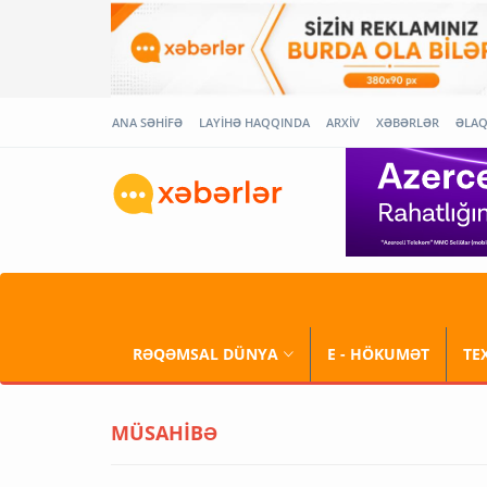
ANA SƏHİFƏ
LAYİHƏ HAQQINDA
ARXİV
XƏBƏRLƏR
ƏLA
RƏQƏMSAL DÜNYA
E - HÖKUMƏT
TE
MÜSAHİBƏ