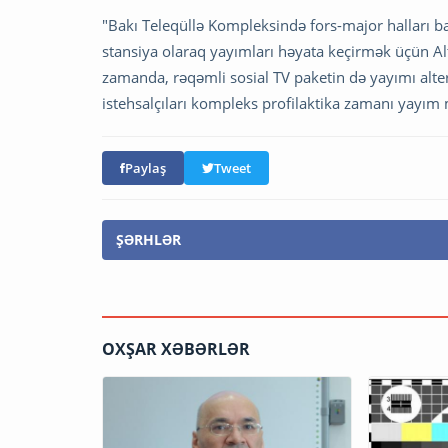
"Bakı Teleqüllə Kompleksində fors-major halları 
stansiya olaraq yayımları həyata keçirmək üçün Alt
zamanda, rəqəmli sosial TV paketin də yayımı a
istehsalçıları kompleks profilaktika zamanı yayım 
Paylaş
Tweet
ŞƏRHLƏR
OXŞAR XƏBƏRLƏR