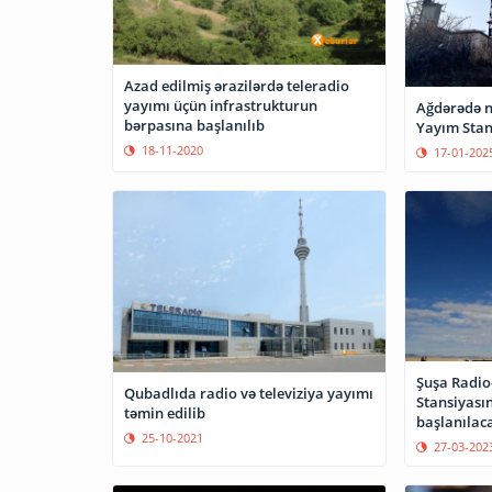
Azad edilmiş ərazilərdə teleradio
yayımı üçün infrastrukturun
Ağdərədə n
bərpasına başlanılıb
Yayım Stans
18-11-2020
17-01-202
Şuşa Radio
Qubadlıda radio və televiziya yayımı
Stansiyasın
təmin edilib
başlanılac
25-10-2021
27-03-202