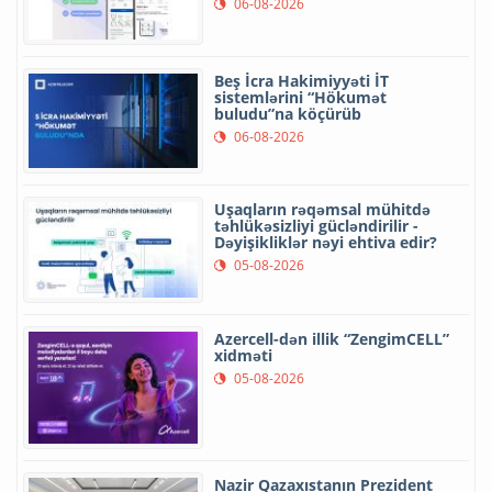
06-08-2026
Beş İcra Hakimiyyəti İT
sistemlərini “Hökumət
buludu”na köçürüb
06-08-2026
Uşaqların rəqəmsal mühitdə
təhlükəsizliyi gücləndirilir -
Dəyişikliklər nəyi ehtiva edir?
05-08-2026
Azercell-dən illik “ZengimCELL”
xidməti
05-08-2026
Nazir Qazaxıstanın Prezident