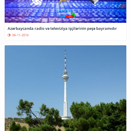
Azərbaycanda radio və televiziya işçilərinin peşə bayramıdır
06-11-2016