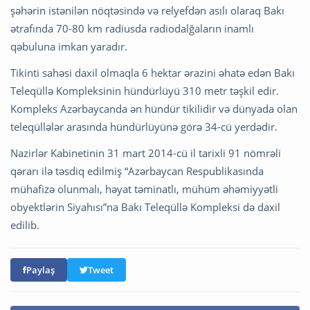
şəhərin istənilən nöqtəsində və relyefdən asılı olaraq Bakı
ətrafında 70-80 km radiusda radiodalğaların inamlı
qəbuluna imkan yaradır.
Tikinti sahəsi daxil olmaqla 6 hektar ərazini əhatə edən Bakı
Teleqüllə Kompleksinin hündürlüyü 310 metr təşkil edir.
Kompleks Azərbaycanda ən hündür tikilidir və dünyada olan
teleqüllələr arasında hündürlüyünə görə 34-cü yerdədir.
Nazirlər Kabinetinin 31 mart 2014-cü il tarixli 91 nömrəli
qərarı ilə təsdiq edilmiş “Azərbaycan Respublikasında
mühafizə olunmalı, həyat təminatlı, mühüm əhəmiyyətli
obyektlərin Siyahısı”na Bakı Teleqüllə Kompleksi də daxil
edilib.
Paylaş
Tweet