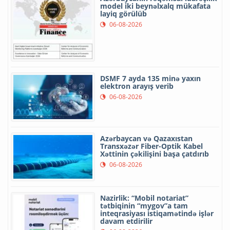
model iki beynəlxalq mükafata
layiq görülüb
06-08-2026
DSMF 7 ayda 135 minə yaxın
elektron arayış verib
06-08-2026
Azərbaycan və Qazaxıstan
Transxəzər Fiber-Optik Kabel
Xəttinin çəkilişini başa çatdırıb
06-08-2026
Nazirlik: “Mobil notariat”
tətbiqinin “mygov”a tam
inteqrasiyası istiqamətində işlər
davam etdirilir