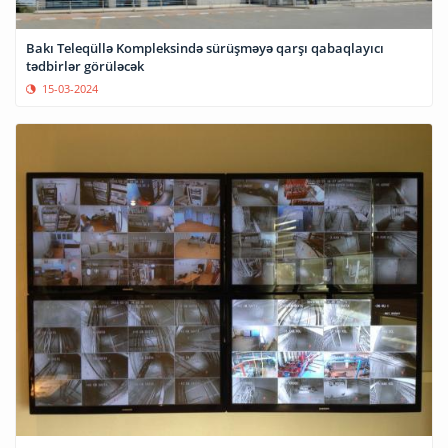
Bakı Teleqüllə Kompleksində sürüşməyə qarşı qabaqlayıcı
tədbirlər görüləcək
15-03-2024