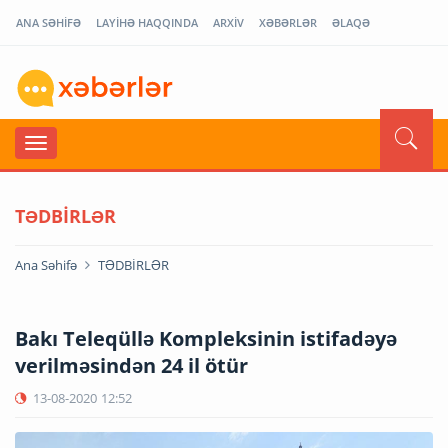
ANA SƏHİFƏ
LAYİHƏ HAQQINDA
ARXİV
XƏBƏRLƏR
ƏLAQƏ
TƏDBİRLƏR
Ana Səhifə
TƏDBİRLƏR
Bakı Teleqüllə Kompleksinin istifadəyə
verilməsindən 24 il ötür
13-08-2020
12:52