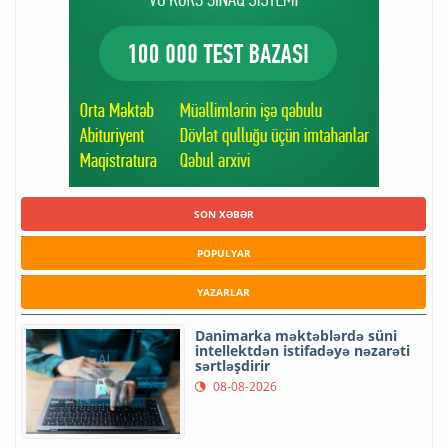
SON XƏBƏR
POPULYAR
YAZARLAR
Danimarka məktəblərdə süni
intellektdən istifadəyə nəzarəti
sərtləşdirir
08-08-2026