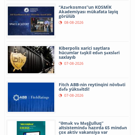
“Azərkosmos”un KOSMİK
Akademiyası mükafata layiq
görülüb
08-08-2026
Kiberpolis xarici saytlara
hücumlar təşkil edən şəxsləri
saxlayıb
07-08-2026
Fitch ABB-nin reytinqini növbəti
dəfə yüksəltdi!
07-08-2026
“Əmək və Məşğulluq”
altsistemində hazırda 65 mindən
çox aktiv vakansiya var