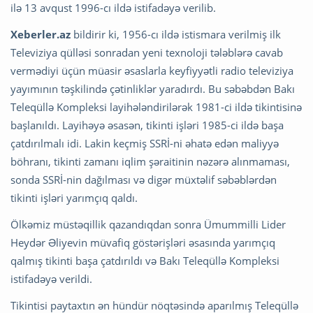
ilə 13 avqust 1996-cı ildə istifadəyə verilib.
Xeberler.az
bildirir ki, 1956-cı ildə istismara verilmiş ilk
Televiziya qülləsi sonradan yeni texnoloji tələblərə cavab
vermədiyi üçün müasir əsaslarla keyfiyyətli radio televiziya
yayımının təşkilində çətinliklər yaradırdı. Bu səbəbdən Bakı
Teleqüllə Kompleksi layihələndirilərək 1981-ci ildə tikintisinə
başlanıldı. Layihəyə əsasən, tikinti işləri 1985-ci ildə başa
çatdırılmalı idi. Lakin keçmiş SSRİ-ni əhatə edən maliyyə
böhranı, tikinti zamanı iqlim şəraitinin nəzərə alınmaması,
sonda SSRİ-nin dağılması və digər müxtəlif səbəblərdən
tikinti işləri yarımçıq qaldı.
Ölkəmiz müstəqillik qazandıqdan sonra Ümummilli Lider
Heydər Əliyevin müvafiq göstərişləri əsasında yarımçıq
qalmış tikinti başa çatdırıldı və Bakı Teleqüllə Kompleksi
istifadəyə verildi.
Tikintisi paytaxtın ən hündür nöqtəsində aparılmış Teleqüllə