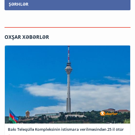
ŞƏRHLƏR
OXŞAR XƏBƏRLƏR
Bakı Teleqüllə Kompleksinin istismara verilməsindən 25 il ötür