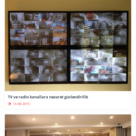
TV və radio kanallara nəzarət gücləndirilib
13-08-2015