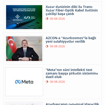
Xəzər dənizinin dibi ilə Trans-
Xəzər Fiber-Optik Kabel Xəttinin
çəkilişi başa çatıb
06-08-2026
AZCON-a "Azərkosmos"la bağlı
yeni səlahiyyətlər verilib
06-08-2026
“Meta”nın süni intellekti test
zamanı başqa şirkətin sisteminə
daxil olub
06-08-2026
Azərbaycanın rəqəmsal idarəçilik