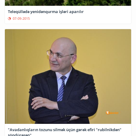
Teleqüllədə yenidənqurma işləri aparılır
07-09-2015
"Avadanlıqların tozunu silmək üçün gərək efiri "rubilnikdən"
söndürəsən"