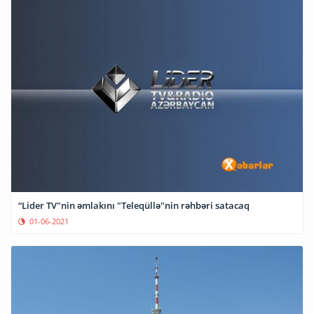
“Lider TV"nin əmlakını "Teleqüllə"nin rəhbəri satacaq
01-06-2021