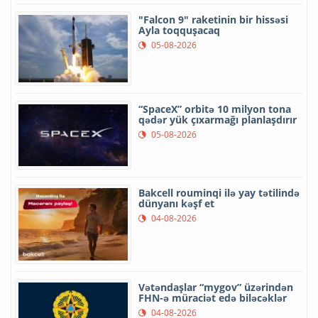
"Falcon 9" raketinin bir hissəsi
Ayla toqquşacaq
05-08-2026
“SpaceX” orbitə 10 milyon tona
qədər yük çıxarmağı planlaşdırır
05-08-2026
Bakcell rouminqi ilə yay tətilində
dünyanı kəşf et
04-08-2026
Vətəndaşlar “mygov” üzərindən
FHN-ə müraciət edə biləcəklər
04-08-2026