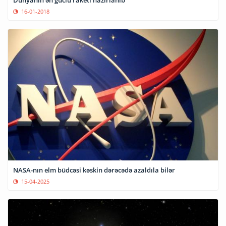
Dünyanın ən güclü raketi hazırlanıb
16-01-2018
NASA-nın elm büdcəsi kəskin dərəcədə azaldıla bilər
15-04-2025