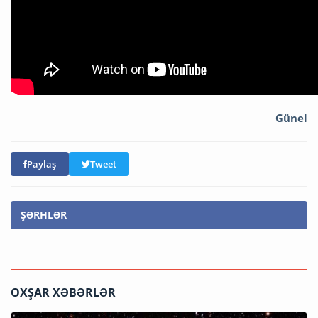
Günel
Paylaş
Tweet
ŞƏRHLƏR
OXŞAR XƏBƏRLƏR