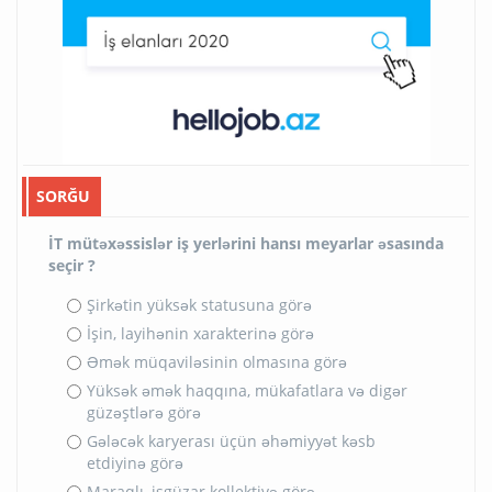
SORĞU
İT mütəxəssislər iş yerlərini hansı meyarlar əsasında
seçir ?
Şirkətin yüksək statusuna görə
İşin, layihənin xarakterinə görə
Əmək müqaviləsinin olmasına görə
Yüksək əmək haqqına, mükafatlara və digər
güzəştlərə görə
Gələcək karyerası üçün əhəmiyyət kəsb
etdiyinə görə
Maraqlı, işgüzar kollektivə görə