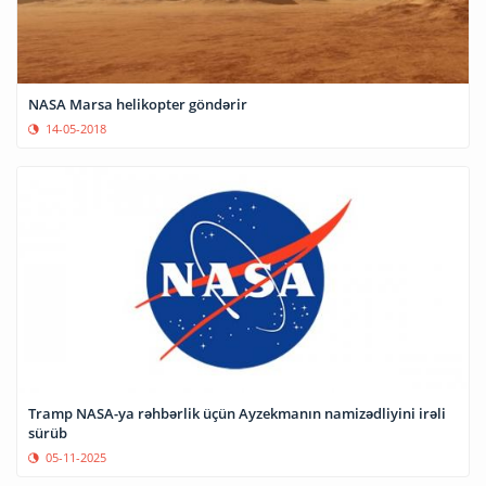
NASA Marsa helikopter göndərir
14-05-2018
Tramp NASA-ya rəhbərlik üçün Ayzekmanın namizədliyini irəli
sürüb
05-11-2025