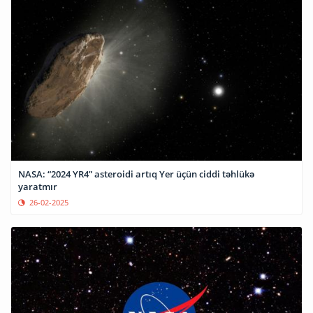
NASA: “2024 YR4” asteroidi artıq Yer üçün ciddi təhlükə
yaratmır
26-02-2025