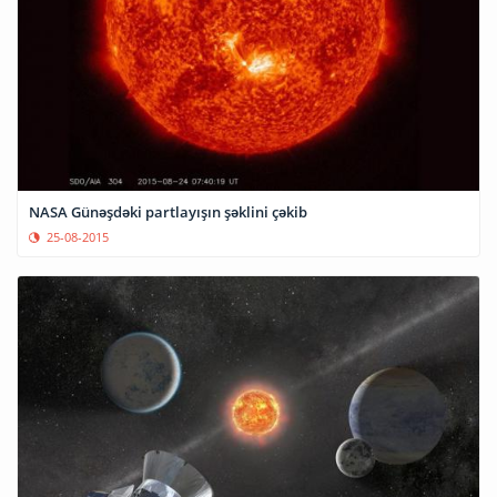
NASA Günəşdəki partlayışın şəklini çəkib
25-08-2015