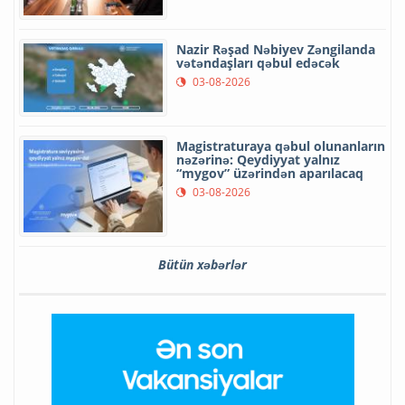
Nazir Rəşad Nəbiyev Zəngilanda
vətəndaşları qəbul edəcək
03-08-2026
Magistraturaya qəbul olunanların
nəzərinə: Qeydiyyat yalnız
“mygov” üzərindən aparılacaq
03-08-2026
Bütün xəbərlər