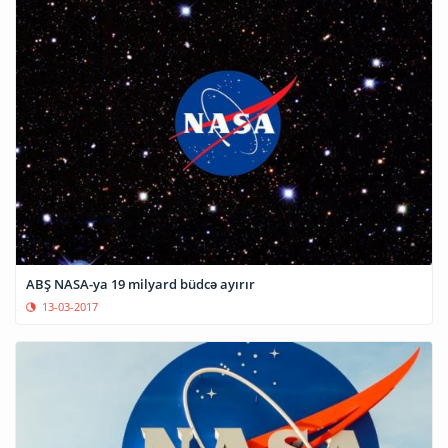
ABŞ NASA-ya 19 milyard büdcə ayırır
13-03-2017