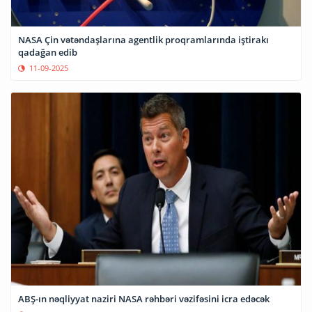
NASA Çin vətəndaşlarına agentlik proqramlarında iştirakı
qadağan edib
11-09-2025
ABŞ-ın nəqliyyat naziri NASA rəhbəri vəzifəsini icra edəcək