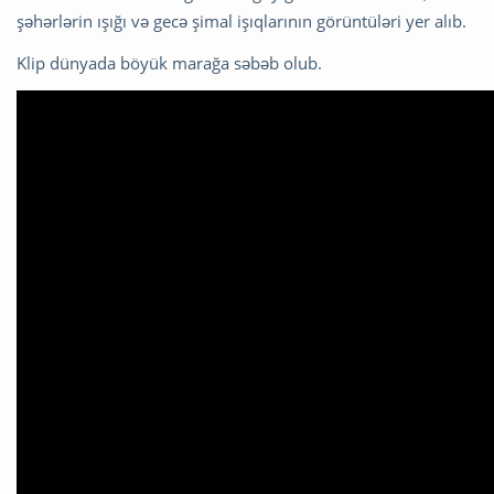
şəhərlərin ışığı və gecə şimal işıqlarının görüntüləri yer alıb.
Klip dünyada böyük marağa səbəb olub.