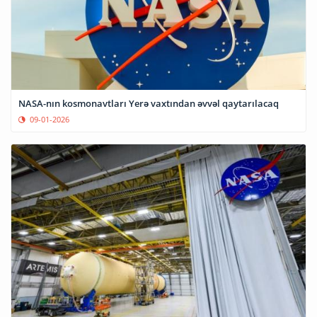
NASA-nın kosmonavtları Yerə vaxtından əvvəl qaytarılacaq
09-01-2026