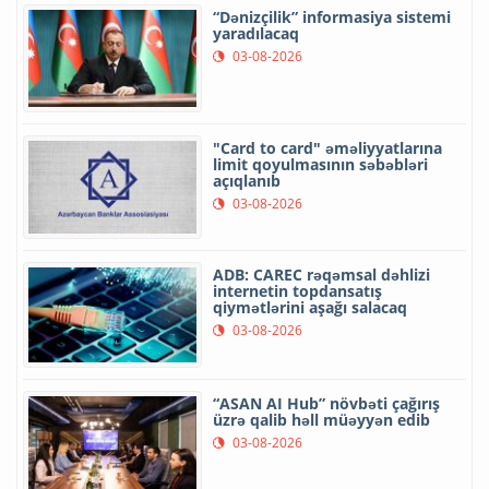
“Dənizçilik” informasiya sistemi
yaradılacaq
03-08-2026
"Card to card" əməliyyatlarına
limit qoyulmasının səbəbləri
açıqlanıb
03-08-2026
ADB: CAREC rəqəmsal dəhlizi
internetin topdansatış
qiymətlərini aşağı salacaq
03-08-2026
“ASAN AI Hub” növbəti çağırış
üzrə qalib həll müəyyən edib
03-08-2026