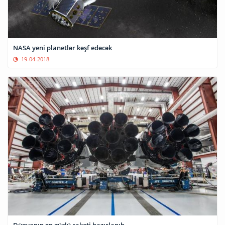
NASA yeni planetlər kəşf edəcək
19-04-2018