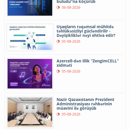
buludu”na köçürüb
06-08-2026
Uşaqların rəqəmsal mühitdə
təhlükəsizliyi gücləndirilir -
Dəyişikliklər nəyi ehtiva edir?
05-08-2026
Azercell-dən illik “ZengimCELL”
xidməti
05-08-2026
Nazir Qazaxıstanın Prezident
Administrasiyası rəhbərinin
müavini ilə görüşüb
05-08-2026