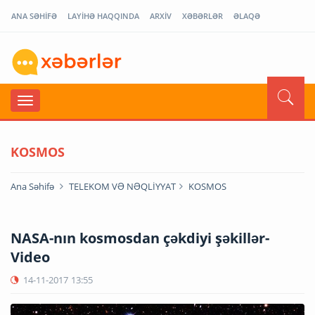
ANA SƏHİFƏ
LAYİHƏ HAQQINDA
ARXİV
XƏBƏRLƏR
ƏLAQƏ
KOSMOS
Ana Səhifə
TELEKOM VƏ NƏQLİYYAT
KOSMOS
NASA-nın kosmosdan çəkdiyi şəkillər-
Video
14-11-2017
13:55