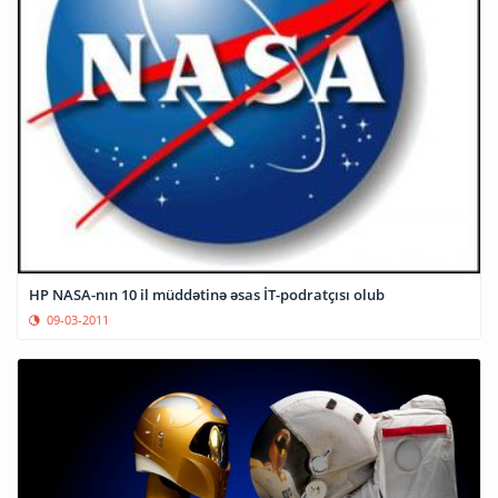
HP NASA-nın 10 il müddətinə əsas İT-podratçısı olub
09-03-2011