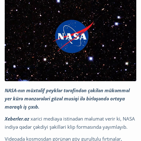
NASA-nın müxtəlif peyklər tərəfindən çəkilən mükəmməl
yer kürə mənzərələri gözəl musiqi ilə birləşəndə ortaya
maraqlı iş çıxıb.
Xeberler.az
xarici mediaya istinadən məlumat verir ki, NASA
indiyə qədər çəkdiyi şəkilləri klip formasında yayımlayıb.
Videoada kosmosdan görünən göy gurultulu fırtınalar,