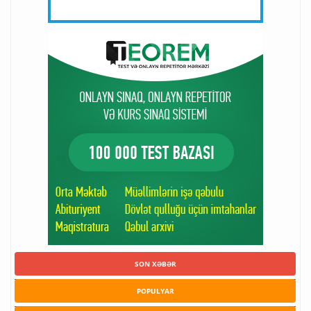
SON XƏBƏR
POPULYAR