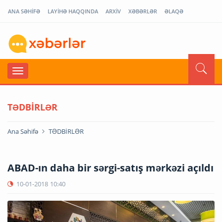
ANA SƏHİFƏ
LAYİHƏ HAQQINDA
ARXİV
XƏBƏRLƏR
ƏLAQƏ
TƏDBİRLƏR
Ana Səhifə
TƏDBİRLƏR
ABAD-ın daha bir sərgi-satış mərkəzi açıldı
10-01-2018
10:40