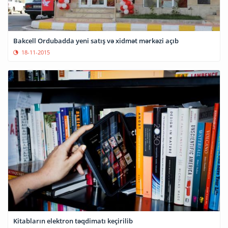
Bakcell Ordubadda yeni satış və xidmət mərkəzi açıb
18-11-2015
Kitabların elektron təqdimatı keçirilib