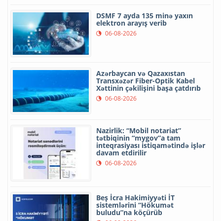
DSMF 7 ayda 135 minə yaxın
elektron arayış verib
06-08-2026
Azərbaycan və Qazaxıstan
Transxəzər Fiber-Optik Kabel
Xəttinin çəkilişini başa çatdırıb
06-08-2026
Nazirlik: “Mobil notariat”
tətbiqinin “mygov”a tam
inteqrasiyası istiqamətində işlər
davam etdirilir
06-08-2026
Beş İcra Hakimiyyəti İT
sistemlərini “Hökumət
buludu”na köçürüb