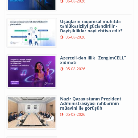
06-08-2026
Uşaqların rəqəmsal mühitdə
təhlükəsizliyi gücləndirilir -
Dəyişikliklər nəyi ehtiva edir?
05-08-2026
Azercell-dən illik “ZengimCELL”
xidməti
05-08-2026
Nazir Qazaxıstanın Prezident
Administrasiyası rəhbərinin
müavini ilə görüşüb
05-08-2026