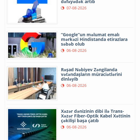
dəfəyədək artıb
07-08-2026
“Google”un məlumat emalı
mərkəzi Hindistanda etirazlara
səbəb olub
06-08-2026
Rəşad Nəbiyev Zəngilanda
vətəndaşların müraciətlərini
dinləyib
06-08-2026
Xəzər dənizinin dibi ilə Trans-
Xəzər Fiber-Optik Kabel Xəttinin
çəkilişi başa çatıb
06-08-2026