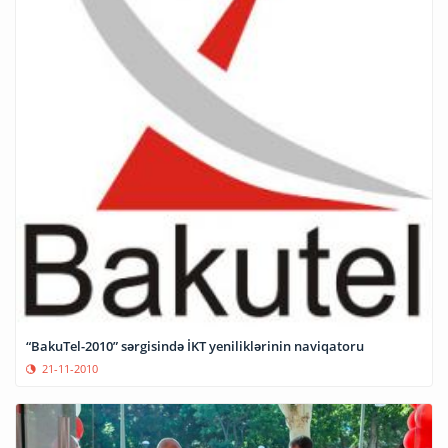
“BakuTel-2010” sərgisində İKT yeniliklərinin naviqatoru
21-11-2010