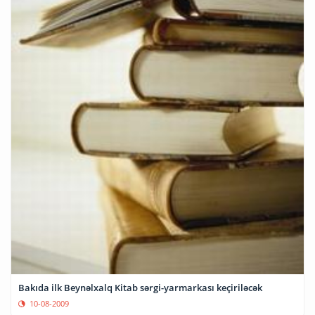
Bakıda ilk Beynəlxalq Kitab sərgi-yarmarkası keçiriləcək
10-08-2009