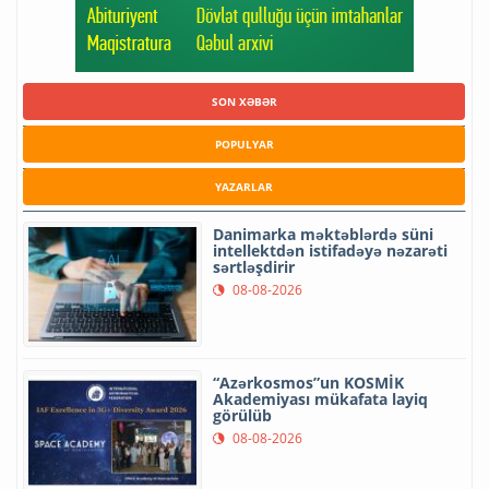
SON XƏBƏR
POPULYAR
YAZARLAR
Danimarka məktəblərdə süni
intellektdən istifadəyə nəzarəti
sərtləşdirir
08-08-2026
“Azərkosmos”un KOSMİK
Akademiyası mükafata layiq
görülüb
08-08-2026