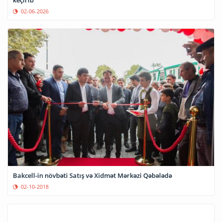
keçirib
02-06-2026
Bakcell-in növbəti Satış və Xidmət Mərkəzi Qəbələdə
02-10-2018