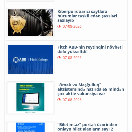
Kiberpolis xarici saytlara
hücumlar təşkil edən şəxsləri
saxlayıb
07-08-2026
Fitch ABB-nin reytinqini növbəti
dəfə yüksəltdi!
07-08-2026
“Əmək və Məşğulluq”
altsistemində hazırda 65 mindən
çox aktiv vakansiya var
07-08-2026
“Biletim.az” portalı üzərindən
onlayn bilet alanların sayı 2