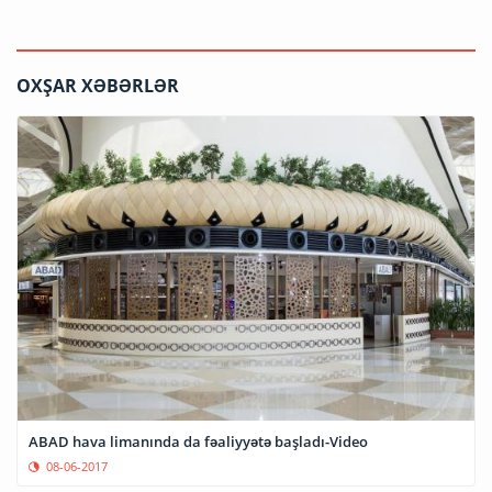
OXŞAR XƏBƏRLƏR
ABAD hava limanında da fəaliyyətə başladı-Video
08-06-2017