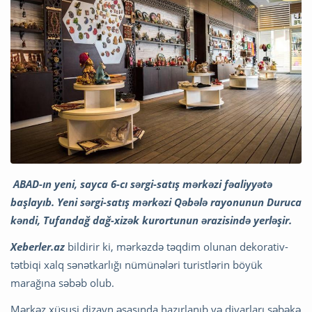
ABAD-ın yeni, sayca 6-cı sərgi-satış mərkəzi fəaliyyətə
başlayıb. Yeni sərgi-satış mərkəzi Qəbələ rayonunun Duruca
kəndi, Tufandağ dağ-xizək kurortunun ərazisində yerləşir.
Xeberler.az
bildirir ki, mərkəzdə təqdim olunan dekorativ-
tətbiqi xalq sənətkarlığı nümünələri turistlərin böyük
marağına səbəb olub.
Mərkəz xüsusi dizayn əsasında hazırlanıb və divarları şəbəkə