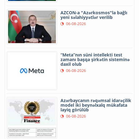
AZCON-a "Azərkosmos"la bağlı
yeni səlahiyyətlər verilib
06-08-2026
“Meta”nın süni intellekti test
zamanı başqa şirkətin sisteminə
daxil olub
06-08-2026
Azərbaycanın rəqəmsal idarəçilik
model iki beynəlxalq mükafata
layiq görülüb
06-08-2026