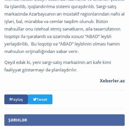
ilə işlənilib, işıqlandırılma sistemi quraşdırılıb. Sərgi-satış
mərkəzində Azərbaycanın ən müxtəlif regionlarından nəfis əl
işləri, bal, mürəbbə və cemlər təqdim olunub. Bütün
məhsullar onu istehsal etmiş sənətkarın, ailə təsərrüfatının
loqotipi ilə işarələnib və üzərində xüsusi “ABAD” leybli
yerləşdirilib. Bu loqotip və “ABAD” leyblinin olması həmin
məhsulun orijinallığından xəbər verir.
Qeyd edək ki, yeni sərgi-satış mərkəzinin art kafe kimi
fəaliyyət göstərməyi də planlaşdırılır.
Xeberler.az
Paylaş
Tweet
ŞƏRHLƏR