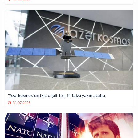
“Azərkosmos”un ixrac gəlirləri 11 faizə yaxın azalıb
31-07-2025