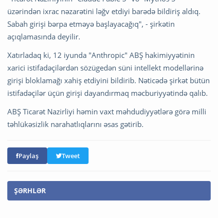
üzərindən ixrac nəzarətini ləğv etdiyi barədə bildiriş aldıq.
Sabah girişi bərpa etməyə başlayacağıq", - şirkətin
açıqlamasında deyilir.
Xatırladaq ki, 12 iyunda "Anthropic" ABŞ hakimiyyətinin
xarici istifadəçilərdən sözügedən süni intellekt modellərinə
girişi bloklamağı xahiş etdiyini bildirib. Nəticədə şirkət bütün
istifadəçilər üçün girişi dayandırmaq məcburiyyətində qalıb.
ABŞ Ticarət Nazirliyi həmin vaxt məhdudiyyətlərə görə milli
təhlükəsizlik narahatlıqlarını əsas gətirib.
Paylaş
Tweet
ŞƏRHLƏR