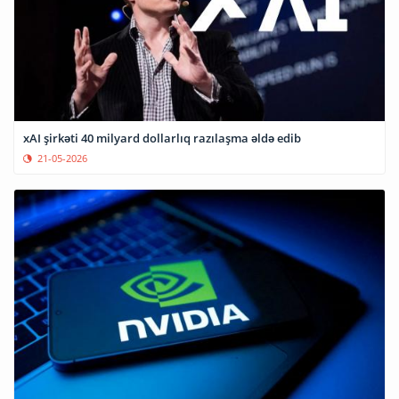
xAI şirkəti 40 milyard dollarlıq razılaşma əldə edib
21-05-2026