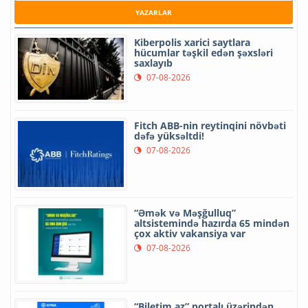
YAZARLAR
Kiberpolis xarici saytlara
hücumlar təşkil edən şəxsləri
saxlayıb
07-08-2026
Fitch ABB-nin reytinqini növbəti
dəfə yüksəltdi!
07-08-2026
“Əmək və Məşğulluq”
altsistemində hazırda 65 mindən
çox aktiv vakansiya var
07-08-2026
“Biletim.az” portalı üzərindən