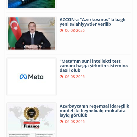
AZCON-a "Azərkosmos"la bağlı
yeni səlahiyyətlər verilib
06-08-2026
“Meta”nın süni intellekti test
zamanı başqa şirkətin sisteminə
daxil olub
06-08-2026
Azərbaycanın rəqəmsal idarəçilik
model iki beynəlxalq mükafata
layiq görülüb
06-08-2026