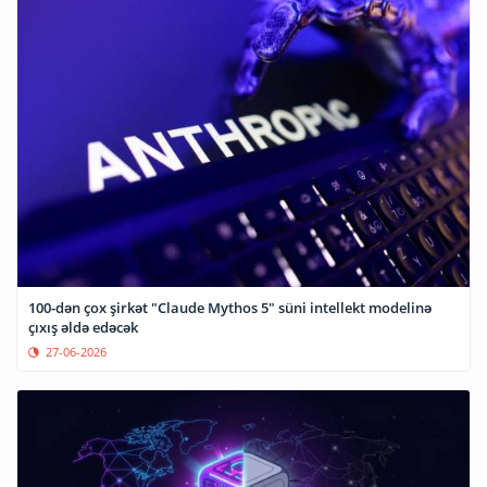
100-dən çox şirkət "Claude Mythos 5" süni intellekt modelinə
çıxış əldə edəcək
27-06-2026