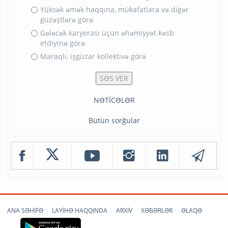
Yüksək əmək haqqına, mükafatlara və digər
güzəştlərə görə
Gələcək karyerası üçün əhəmiyyət kəsb
etdiyinə görə
Maraqlı, işgüzar kollektivə görə
NƏTİCƏLƏR
Bütün sorğular
ANA SƏHİFƏ
LAYİHƏ HAQQINDA
ARXİV
XƏBƏRLƏR
ƏLAQƏ