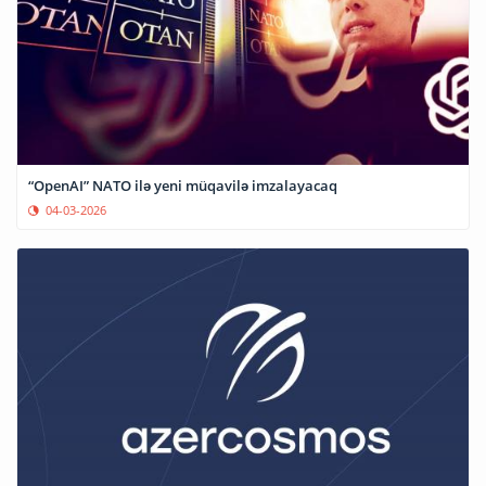
“OpenAI” NATO ilə yeni müqavilə imzalayacaq
04-03-2026