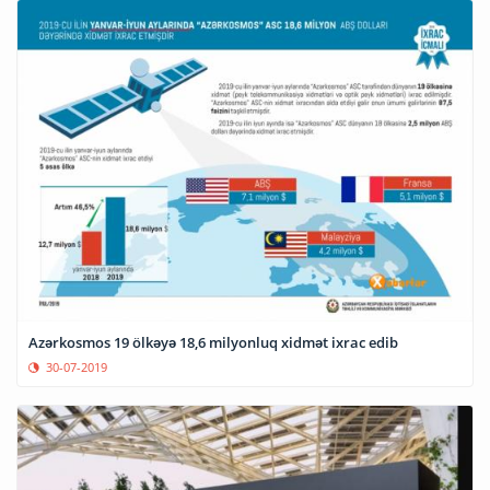
Azərkosmos 19 ölkəyə 18,6 milyonluq xidmət ixrac edib
30-07-2019