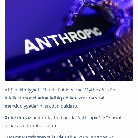
ABŞ hakimiyyəti "Claude Fable 5" və "Mythos 5" süni
intellekt modellərinə tətbiq edilən ixrac nəzarəti
məhdudiyyətlərini aradan qaldırıb.
Xeberler.az
bildirir ki, bu barədə"Anthropic" "X" sosial
şəbəkəsində xəbər verib.
"Ticarət Nazirliyinin "Claude Fable 5" və "Mythos 5"