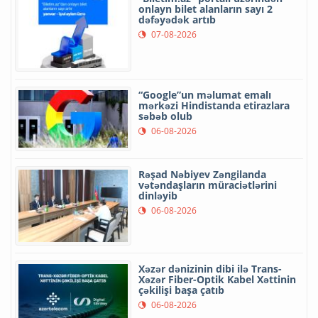
onlayn bilet alanların sayı 2
dəfəyədək artıb
07-08-2026
“Google”un məlumat emalı
mərkəzi Hindistanda etirazlara
səbəb olub
06-08-2026
Rəşad Nəbiyev Zəngilanda
vətəndaşların müraciətlərini
dinləyib
06-08-2026
Xəzər dənizinin dibi ilə Trans-
Xəzər Fiber-Optik Kabel Xəttinin
çəkilişi başa çatıb
06-08-2026