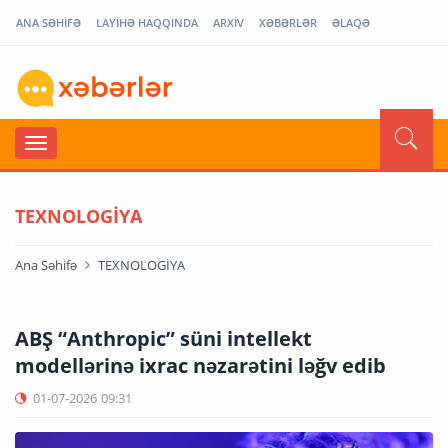
ANA SƏHİFƏ
LAYİHƏ HAQQINDA
ARXİV
XƏBƏRLƏR
ƏLAQƏ
TEXNOLOGİYA
Ana Səhifə
TEXNOLOGİYA
ABŞ “Anthropic” süni intellekt
modellərinə ixrac nəzarətini ləğv edib
01-07-2026
09:31