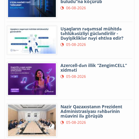
buludu”na köçürüb
06-08-2026
Uşaqların rəqəmsal mühitdə
təhlükəsizliyi gücləndirilir -
Dəyişikliklər nəyi ehtiva edir?
05-08-2026
Azercell-dən illik “ZengimCELL”
xidməti
05-08-2026
Nazir Qazaxıstanın Prezident
Administrasiyası rəhbərinin
müavini ilə görüşüb
05-08-2026