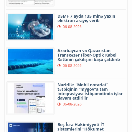
DSMF 7 ayda 135 minə yaxın
elektron arayış verib
06-08-2026
Azərbaycan və Qazaxıstan
Transxəzər Fiber-Optik Kabel
Xəttinin çəkilişini başa çatdırıb
06-08-2026
Nazirlik: “Mobil notariat”
tətbiqinin “mygov”a tam
inteqrasiyası istiqamətində işlər
davam etdirilir
06-08-2026
Beş İcra Hakimiyyəti İT
sistemlərini “Hökumət