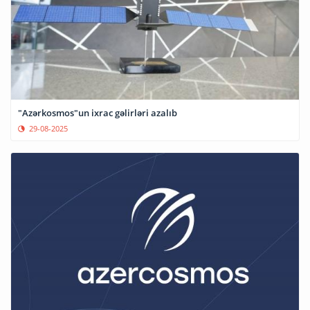
"Azərkosmos"un ixrac gəlirləri azalıb
29-08-2025