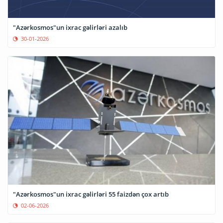
"Azərkosmos"un ixrac gəlirləri azalıb
30-01-2026
"Azərkosmos"un ixrac gəlirləri 55 faizdən çox artıb
02-06-2026