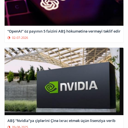
“OpenAI” öz payının 5 faizini ABŞ hökumətinə verməyi təklif edir
02-07-2026
ABŞ “Nvidia”ya çiplərini Çinə ixrac etmək üçün lisenziya verib
09-08-2025