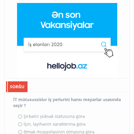
SORĞU
İT mütəxəssislər iş yerlərini hansı meyarlar əsasında
seçir ?
Şirkətin yüksək statusuna görə
İşin, layihənin xarakterinə görə
Əmək müqaviləsinin olmasına görə